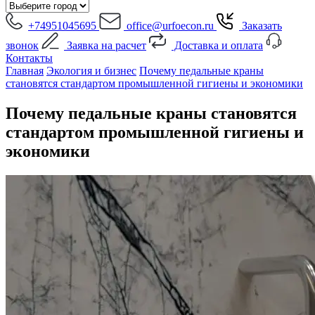
+74951045695
office@urfoecon.ru
Заказать
звонок
Заявка на расчет
Доставка и оплата
Контакты
Главная
Экология и бизнес
Почему педальные краны
становятся стандартом промышленной гигиены и экономики
Почему педальные краны становятся
стандартом промышленной гигиены и
экономики