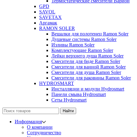
Термостатические смесители Варион
GPD
SAVOL
SAVETAX
Аргамак
RAMON SOLER
Вешалки для полотенец Ramon Soler
Душевые системы Ramon Soler
Изливы Ramon Soler
Комплектующие Ramon Soler
Лейки верхнего душа Ramon Soler
Смесители для биде Ramon Soler
Смесители для ванной Ramon Soler
Смесители для душа Ramon Soler
Смесители для раковины Ramon Soler
HYDROSMART
Инсталляции и модули Hydrosmart
Панели смыва Hydrosmart
Сеты Hydrosmart
Найти
Информация
О компании
Сотрудничество