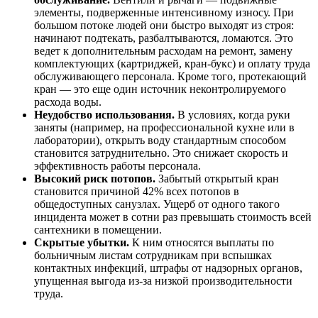
элементы, подверженные интенсивному износу. При
большом потоке людей они быстро выходят из строя:
начинают подтекать, разбалтываются, ломаются. Это
ведет к дополнительным расходам на ремонт, замену
комплектующих (картриджей, кран-букс) и оплату труда
обслуживающего персонала. Кроме того, протекающий
кран — это еще один источник неконтролируемого
расхода воды.
Неудобство использования.
В условиях, когда руки
заняты (например, на профессиональной кухне или в
лаборатории), открыть воду стандартным способом
становится затруднительно. Это снижает скорость и
эффективность работы персонала.
Высокий риск потопов.
Забытый открытый кран
становится причиной 42% всех потопов в
общедоступных санузлах. Ущерб от одного такого
инцидента может в сотни раз превышать стоимость всей
сантехники в помещении.
Скрытые убытки.
К ним относятся выплаты по
больничным листам сотрудникам при вспышках
контактных инфекций, штрафы от надзорных органов,
упущенная выгода из-за низкой производительности
труда.