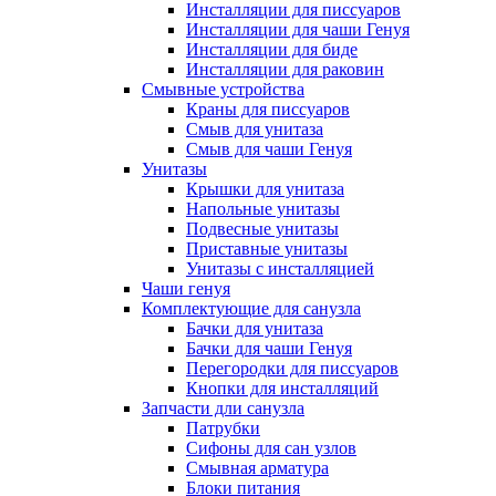
Инсталляции для писсуаров
Инсталляции для чаши Генуя
Инсталляции для биде
Инсталляции для раковин
Смывные устройства
Краны для писсуаров
Смыв для унитаза
Смыв для чаши Генуя
Унитазы
Крышки для унитаза
Напольные унитазы
Подвесные унитазы
Приставные унитазы
Унитазы с инсталляцией
Чаши генуя
Комплектующие для санузла
Бачки для унитаза
Бачки для чаши Генуя
Перегородки для писсуаров
Кнопки для инсталляций
Запчасти дли санузла
Патрубки
Сифоны для сан узлов
Смывная арматура
Блоки питания