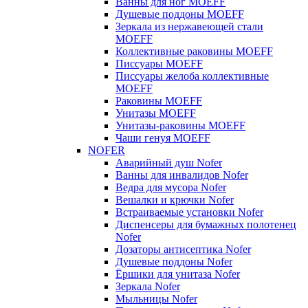
Ванны для ног MOEFF
Душевые поддоны MOEFF
Зеркала из нержавеющей стали
MOEFF
Коллективные раковины MOEFF
Писсуары MOEFF
Писсуары желоба коллективные
MOEFF
Раковины MOEFF
Унитазы MOEFF
Унитазы-раковины MOEFF
Чаши генуя MOEFF
NOFER
Аварийный душ Nofer
Ванны для инвалидов Nofer
Ведра для мусора Nofer
Вешалки и крючки Nofer
Встраиваемые установки Nofer
Диспенсеры для бумажных полотенец
Nofer
Дозаторы антисептика Nofer
Душевые поддоны Nofer
Ёршики для унитаза Nofer
Зеркала Nofer
Мыльницы Nofer