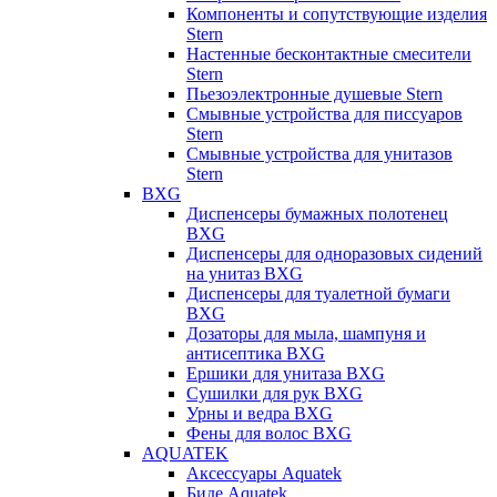
Компоненты и сопутствующие изделия
Stern
Настенные бесконтактные смесители
Stern
Пьезоэлектронные душевые Stern
Смывные устройства для писсуаров
Stern
Смывные устройства для унитазов
Stern
BXG
Диспенсеры бумажных полотенец
BXG
Диспенсеры для одноразовых сидений
на унитаз BXG
Диспенсеры для туалетной бумаги
BXG
Дозаторы для мыла, шампуня и
антисептика BXG
Ершики для унитаза BXG
Сушилки для рук BXG
Урны и ведра BXG
Фены для волос BXG
AQUATEK
Аксессуары Aquatek
Биде Aquatek