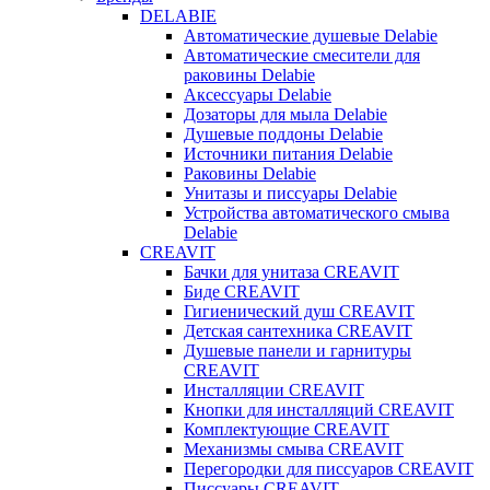
DELABIE
Автоматические душевые Delabie
Автоматические смесители для
раковины Delabie
Аксессуары Delabie
Дозаторы для мыла Delabie
Душевые поддоны Delabie
Источники питания Delabie
Раковины Delabie
Унитазы и писсуары Delabie
Устройства автоматического смыва
Delabie
CREAVIT
Бачки для унитаза CREAVIT
Биде CREAVIT
Гигиенический душ CREAVIT
Детская сантехника CREAVIT
Душевые панели и гарнитуры
CREAVIT
Инсталляции CREAVIT
Кнопки для инсталляций CREAVIT
Комплектующие CREAVIT
Механизмы смыва CREAVIT
Перегородки для писсуаров CREAVIT
Писсуары CREAVIT