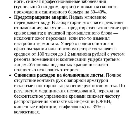
ноги, снижая профессиональные заболевания
(туннельный синдром, артрит) и повышая скорость
прохождения санитарного барьера на 30–40%.
Предотвращение аварий.
Педаль мгновенно
перекрывает воду. В лаборатории это спасет реактивы
от намокания; на кухне — предотвратит затопление при
срыве шланга; в душевой промышленного блока —
исключит ожог персонала, если кто-то изменил
настройки термостата. Ущерб от одного потопа в
офисном здании или торговом центре составляет в
среднем от 180 тысяч до 1,2 миллиона рублей с учетом
ремонта помещений и компенсации ущерба третьим
лицам. Установка педальных кранов позволяет
полностью исключить этот риск.
Снижение расходов на больничные листы.
Полное
отсутствие контакта рук с запорной арматурой
исключает повторное загрязнение рук после мытья. По
результатам медицинских исследований, переход на
бесконтактное управление кранами снижает частоту
распространения контактных инфекций (ОРВИ,
кишечные инфекции, стафилококк) на 35% в
коллективах.