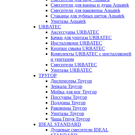
Смесители для ванны и душа Aquatek
Смесители для раковины Aquatek
Стаканы для зубных щеток Aquatek
Унитазы Aquatek
URBATEC
Аксессуары URBATEC
Бачки для унитаза URBATEC
Инсталляции URBATEC
Кнопки смыва URBATEC
Комплекты URBATEC с инсталляцией
и унитазом
Смесители URBATEC
Унитазы URBATEC
ТРУГОР
Диспенсеры Тругор
Зеркала Тругор
Мойка для ног Тругор
Писсуары Тругор
Поддоны Тругор
Раковины Тругор
Унитазы Тругор
Чаша Генуя Тругор
IDEAL STANDARD
Душевые смесители IDEAL