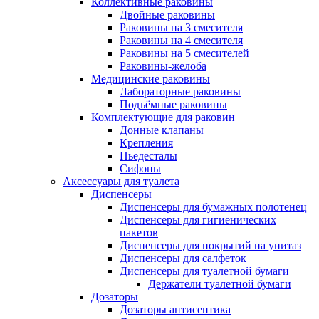
Коллективные раковины
Двойные раковины
Раковины на 3 смесителя
Раковины на 4 смесителя
Раковины на 5 смесителей
Раковины-желоба
Медицинские раковины
Лабораторные раковины
Подъёмные раковины
Комплектующие для раковин
Донные клапаны
Крепления
Пьедесталы
Сифоны
Аксессуары для туалета
Диспенсеры
Диспенсеры для бумажных полотенец
Диспенсеры для гигиенических
пакетов
Диспенсеры для покрытий на унитаз
Диспенсеры для салфеток
Диспенсеры для туалетной бумаги
Держатели туалетной бумаги
Дозаторы
Дозаторы антисептика