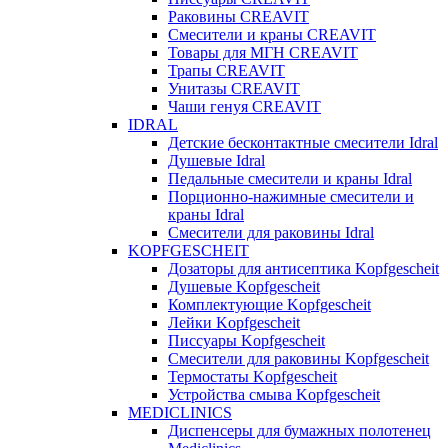
Раковины CREAVIT
Смесители и краны CREAVIT
Товары для МГН CREAVIT
Трапы CREAVIT
Унитазы CREAVIT
Чаши генуя CREAVIT
IDRAL
Детские бесконтактные смесители Idral
Душевые Idral
Педальные смесители и краны Idral
Порционно-нажимные смесители и
краны Idral
Смеcители для раковины Idral
KOPFGESCHEIT
Дозаторы для антисептика Kopfgescheit
Душевые Kopfgescheit
Комплектующие Kopfgescheit
Лейки Kopfgescheit
Писсуары Kopfgescheit
Смесители для раковины Kopfgescheit
Термостаты Kopfgescheit
Устройства смыва Kopfgescheit
MEDICLINICS
Диспенсеры для бумажных полотенец