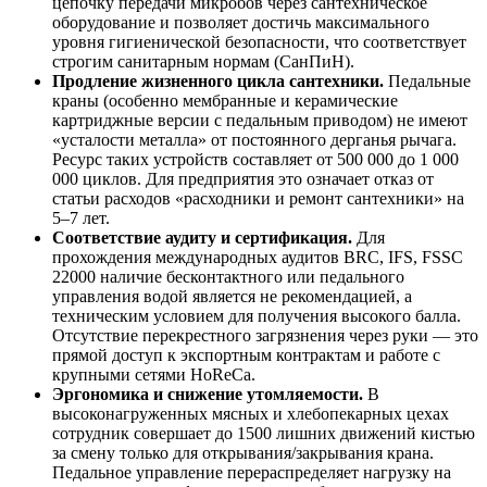
цепочку передачи микробов через сантехническое
оборудование и позволяет достичь максимального
уровня гигиенической безопасности, что соответствует
строгим санитарным нормам (СанПиН).
Продление жизненного цикла сантехники.
Педальные
краны (особенно мембранные и керамические
картриджные версии с педальным приводом) не имеют
«усталости металла» от постоянного дерганья рычага.
Ресурс таких устройств составляет от 500 000 до 1 000
000 циклов. Для предприятия это означает отказ от
статьи расходов «расходники и ремонт сантехники» на
5–7 лет.
Соответствие аудиту и сертификация.
Для
прохождения международных аудитов BRC, IFS, FSSC
22000 наличие бесконтактного или педального
управления водой является не рекомендацией, а
техническим условием для получения высокого балла.
Отсутствие перекрестного загрязнения через руки — это
прямой доступ к экспортным контрактам и работе с
крупными сетями HoReCa.
Эргономика и снижение утомляемости.
В
высоконагруженных мясных и хлебопекарных цехах
сотрудник совершает до 1500 лишних движений кистью
за смену только для открывания/закрывания крана.
Педальное управление перераспределяет нагрузку на