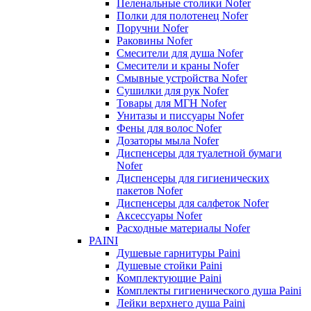
Пеленальные столики Nofer
Полки для полотенец Nofer
Поручни Nofer
Раковины Nofer
Смесители для душа Nofer
Смесители и краны Nofer
Смывные устройства Nofer
Сушилки для рук Nofer
Товары для МГН Nofer
Унитазы и писсуары Nofer
Фены для волос Nofer
Дозаторы мыла Nofer
Диспенсеры для туалетной бумаги
Nofer
Диспенсеры для гигиенических
пакетов Nofer
Диспенсеры для салфеток Nofer
Аксессуары Nofer
Расходные материалы Nofer
PAINI
Душевые гарнитуры Paini
Душевые стойки Paini
Комплектующие Paini
Комплекты гигиенического душа Paini
Лейки верхнего душа Paini