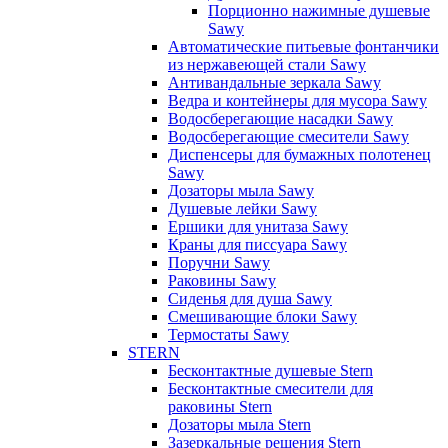
Порционно нажимные душевые
Sawy
Автоматические питьевые фонтанчики
из нержавеющей стали Sawy
Антивандальные зеркала Sawy
Ведра и контейнеры для мусора Sawy
Водосберегающие насадки Sawy
Водосберегающие смесители Sawy
Диспенсеры для бумажных полотенец
Sawy
Дозаторы мыла Sawy
Душевые лейки Sawy
Ершики для унитаза Sawy
Краны для писсуара Sawy
Поручни Sawy
Раковины Sawy
Сиденья для душа Sawy
Смешивающие блоки Sawy
Термостаты Sawy
STERN
Бесконтактные душевые Stern
Бесконтактные смесители для
раковины Stern
Дозаторы мыла Stern
Зазеркальные решения Stern