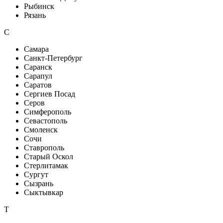
Рыбинск
Рязань
С
Самара
Санкт-Петербург
Саранск
Сарапул
Саратов
Сергиев Посад
Серов
Симферополь
Севастополь
Смоленск
Сочи
Ставрополь
Старый Оскол
Стерлитамак
Сургут
Сызрань
Сыктывкар
Т