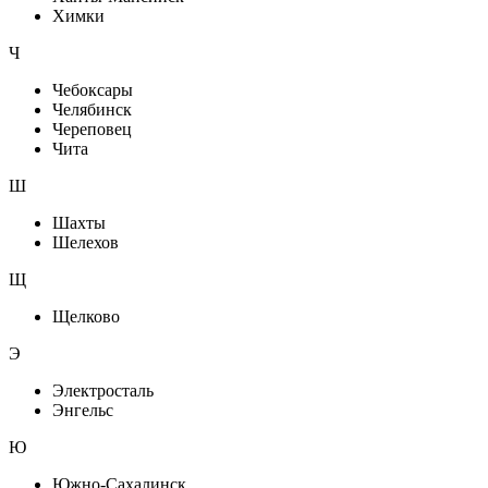
Химки
Ч
Чебоксары
Челябинск
Череповец
Чита
Ш
Шахты
Шелехов
Щ
Щелково
Э
Электросталь
Энгельс
Ю
Южно-Сахалинск