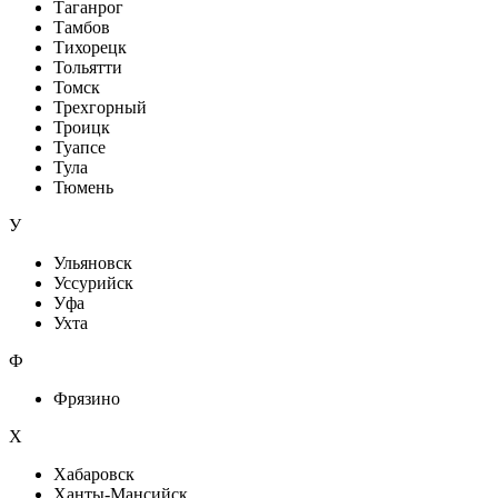
Таганрог
Тамбов
Тихорецк
Тольятти
Томск
Трехгорный
Троицк
Туапсе
Тула
Тюмень
У
Ульяновск
Уссурийск
Уфа
Ухта
Ф
Фрязино
Х
Хабаровск
Ханты-Мансийск