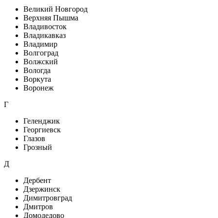
Великий Новгород
Верхняя Пышма
Владивосток
Владикавказ
Владимир
Волгоград
Волжский
Вологда
Воркута
Воронеж
Г
Геленджик
Георгиевск
Глазов
Грозный
Д
Дербент
Дзержинск
Димитровград
Дмитров
Домодедово