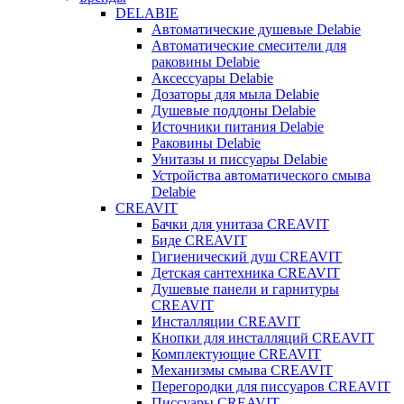
DELABIE
Автоматические душевые Delabie
Автоматические смесители для
раковины Delabie
Аксессуары Delabie
Дозаторы для мыла Delabie
Душевые поддоны Delabie
Источники питания Delabie
Раковины Delabie
Унитазы и писсуары Delabie
Устройства автоматического смыва
Delabie
CREAVIT
Бачки для унитаза CREAVIT
Биде CREAVIT
Гигиенический душ CREAVIT
Детская сантехника CREAVIT
Душевые панели и гарнитуры
CREAVIT
Инсталляции CREAVIT
Кнопки для инсталляций CREAVIT
Комплектующие CREAVIT
Механизмы смыва CREAVIT
Перегородки для писсуаров CREAVIT
Писсуары CREAVIT