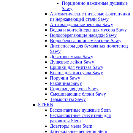
Порционно нажимные душевые
Sawy
Автоматические питьевые фонтанчики
из нержавеющей стали Sawy
Антивандальные зеркала Sawy
Ведра и контейнеры для мусора Sawy
Водосберегающие насадки Sawy
Водосберегающие смесители Sawy
Диспенсеры для бумажных полотенец
Sawy
Дозаторы мыла Sawy
Душевые лейки Sawy
Ершики для унитаза Sawy
Краны для писсуара Sawy
Поручни Sawy
Раковины Sawy
Сиденья для душа Sawy
Смешивающие блоки Sawy
Термостаты Sawy
STERN
Бесконтактные душевые Stern
Бесконтактные смесители для
раковины Stern
Дозаторы мыла Stern
Зазеркальные решения Stern