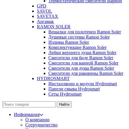
Термостатические смесители Варион
GPD
SAVOL
SAVETAX
Аргамак
RAMON SOLER
Вешалки для полотенец Ramon Soler
Душевые системы Ramon Soler
Изливы Ramon Soler
Комплектующие Ramon Soler
Лейки верхнего душа Ramon Soler
Смесители для биде Ramon Soler
Смесители для ванной Ramon Soler
Смесители для душа Ramon Soler
Смесители для раковины Ramon Soler
HYDROSMART
Инсталляции и модули Hydrosmart
Панели смыва Hydrosmart
Сеты Hydrosmart
Найти
Информация
О компании
Сотрудничество