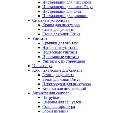
Инсталляции для писсуаров
Инсталляции для чаши Генуя
Инсталляции для биде
Инсталляции для раковин
Смывные устройства
Краны для писсуаров
Смыв для унитаза
Смыв для чаши Генуя
Унитазы
Крышки для унитаза
Напольные унитазы
Подвесные унитазы
Приставные унитазы
Унитазы с инсталляцией
Чаши генуя
Комплектующие для санузла
Бачки для унитаза
Бачки для чаши Генуя
Перегородки для писсуаров
Кнопки для инсталляций
Запчасти дли санузла
Патрубки
Сифоны для сан узлов
Смывная арматура
Блоки питания