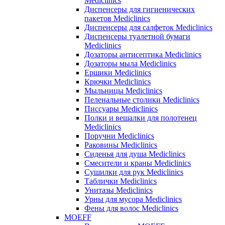
Mediclinics
Диспенсеры для гигиенических
пакетов Mediclinics
Диспенсеры для салфеток Mediclinics
Диспенсеры туалетной бумаги
Mediclinics
Дозаторы антисептика Mediclinics
Дозаторы мыла Mediclinics
Ершики Mediclinics
Крючки Mediclinics
Мыльницы Mediclinics
Пеленальные столики Mediclinics
Писсуары Mediclinics
Полки и вешалки для полотенец
Mediclinics
Поручни Mediclinics
Раковины Mediclinics
Сиденья для душа Mediclinics
Смесители и краны Mediclinics
Сушилки для рук Mediclinics
Таблички Mediclinics
Унитазы Mediclinics
Урны для мусора Mediclinics
Фены для волос Mediclinics
MOEFF