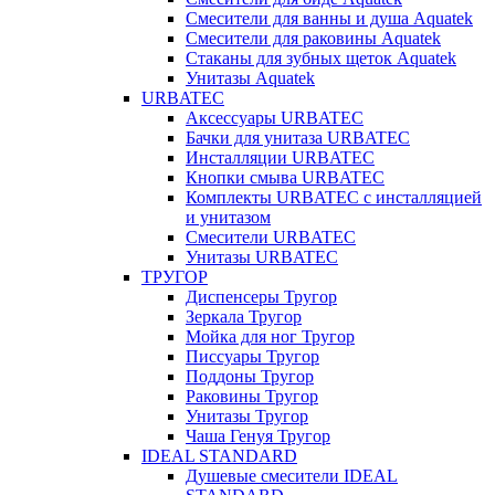
Смесители для ванны и душа Aquatek
Смесители для раковины Aquatek
Стаканы для зубных щеток Aquatek
Унитазы Aquatek
URBATEC
Аксессуары URBATEC
Бачки для унитаза URBATEC
Инсталляции URBATEC
Кнопки смыва URBATEC
Комплекты URBATEC с инсталляцией
и унитазом
Смесители URBATEC
Унитазы URBATEC
ТРУГОР
Диспенсеры Тругор
Зеркала Тругор
Мойка для ног Тругор
Писсуары Тругор
Поддоны Тругор
Раковины Тругор
Унитазы Тругор
Чаша Генуя Тругор
IDEAL STANDARD
Душевые смесители IDEAL