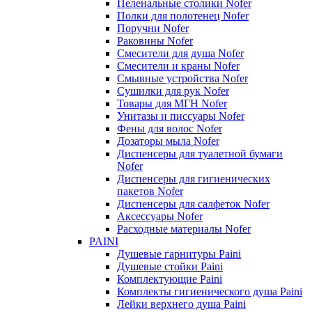
Пеленальные столики Nofer
Полки для полотенец Nofer
Поручни Nofer
Раковины Nofer
Смесители для душа Nofer
Смесители и краны Nofer
Смывные устройства Nofer
Сушилки для рук Nofer
Товары для МГН Nofer
Унитазы и писсуары Nofer
Фены для волос Nofer
Дозаторы мыла Nofer
Диспенсеры для туалетной бумаги
Nofer
Диспенсеры для гигиенических
пакетов Nofer
Диспенсеры для салфеток Nofer
Аксессуары Nofer
Расходные материалы Nofer
PAINI
Душевые гарнитуры Paini
Душевые стойки Paini
Комплектующие Paini
Комплекты гигиенического душа Paini
Лейки верхнего душа Paini