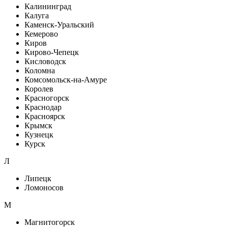
Калининград
Калуга
Каменск-Уральский
Кемерово
Киров
Кирово-Чепецк
Кисловодск
Коломна
Комсомольск-на-Амуре
Королев
Красногорск
Краснодар
Красноярск
Крымск
Кузнецк
Курск
Л
Липецк
Ломоносов
М
Магнитогорск