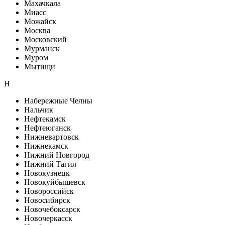
Махачкала
Миасс
Можайск
Москва
Московский
Мурманск
Муром
Мытищи
Н
Набережные Челны
Нальчик
Нефтекамск
Нефтеюганск
Нижневартовск
Нижнекамск
Нижний Новгород
Нижний Тагил
Новокузнецк
Новокуйбышевск
Новороссийск
Новосибирск
Новочебоксарск
Новочеркасск