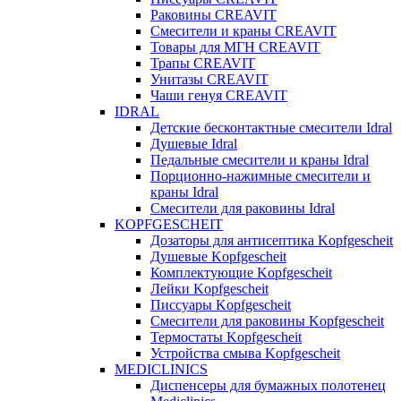
Раковины CREAVIT
Смесители и краны CREAVIT
Товары для МГН CREAVIT
Трапы CREAVIT
Унитазы CREAVIT
Чаши генуя CREAVIT
IDRAL
Детские бесконтактные смесители Idral
Душевые Idral
Педальные смесители и краны Idral
Порционно-нажимные смесители и
краны Idral
Смеcители для раковины Idral
KOPFGESCHEIT
Дозаторы для антисептика Kopfgescheit
Душевые Kopfgescheit
Комплектующие Kopfgescheit
Лейки Kopfgescheit
Писсуары Kopfgescheit
Смесители для раковины Kopfgescheit
Термостаты Kopfgescheit
Устройства смыва Kopfgescheit
MEDICLINICS
Диспенсеры для бумажных полотенец