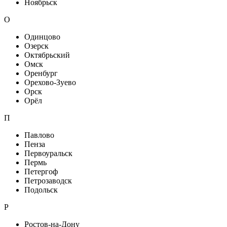
Ноябрьск
О
Одинцово
Озерск
Октябрьский
Омск
Оренбург
Орехово-Зуево
Орск
Орёл
П
Павлово
Пенза
Первоуральск
Пермь
Петергоф
Петрозаводск
Подольск
Р
Ростов-на-Дону