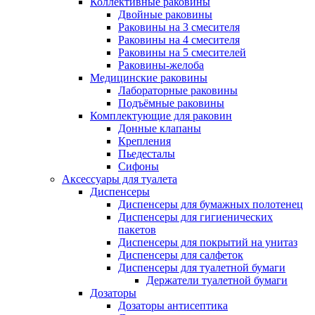
Коллективные раковины
Двойные раковины
Раковины на 3 смесителя
Раковины на 4 смесителя
Раковины на 5 смесителей
Раковины-желоба
Медицинские раковины
Лабораторные раковины
Подъёмные раковины
Комплектующие для раковин
Донные клапаны
Крепления
Пьедесталы
Сифоны
Аксессуары для туалета
Диспенсеры
Диспенсеры для бумажных полотенец
Диспенсеры для гигиенических
пакетов
Диспенсеры для покрытий на унитаз
Диспенсеры для салфеток
Диспенсеры для туалетной бумаги
Держатели туалетной бумаги
Дозаторы
Дозаторы антисептика