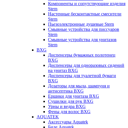
Компоненты и сопутствующие изделия
Stern
Настенные бесконтактные смесители
Stern
Пьезоэлектронные душевые Stern
Смывные устройства для писсуаров
Stern
Смывные устройства для унитазов
Stern
BXG
Диспенсеры бумажных полотенец
BXG
Диспенсеры для одноразовых сидений
на унитаз BXG
Диспенсеры для туалетной бумаги
BXG
Дозаторы для мыла, шампуня и
антисептика BXG
Ершики для унитаза BXG
Сушилки для рук BXG
Урны и ведра BXG
Фены для волос BXG
AQUATEK
Аксессуары Aquatek
Биде Aquatek