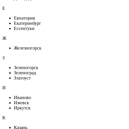
Е
Евпатория
Екатеринбург
Ессентуки
Ж
Железногорск
З
Зеленогорск
Зеленоград
Златоуст
И
Иваново
Ижевск
Иркутск
К
Казань