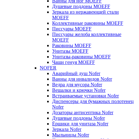
Ванны для ног MOEFF
Душевые поддоны MOEFF
Зеркала из нержавеющей стали
MOEFF
Коллективные раковины MOEFF
Писсуары MOEFF
Писсуары желоба коллективные
MOEFF
Раковины MOEFF
Унитазы MOEFF
Унитазы-раковины MOEFF
Чаши генуя MOEFF
NOFER
Аварийный душ Nofer
Ванны для инвалидов Nofer
Ведра для мусора Nofer
Вешалки и крючки Nofer
Встраиваемые установки Nofer
Диспенсеры для бумажных полотенец
Nofer
Дозаторы антисептика Nofer
Душевые поддоны Nofer
Ёршики для унитаза Nofer
Зеркала Nofer
Мыльницы Nofer