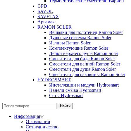
Термостатические смесители Варион
GPD
SAVOL
SAVETAX
Аргамак
RAMON SOLER
Вешалки для полотенец Ramon Soler
Душевые системы Ramon Soler
Изливы Ramon Soler
Комплектующие Ramon Soler
Лейки верхнего душа Ramon Soler
Смесители для биде Ramon Soler
Смесители для ванной Ramon Soler
Смесители для душа Ramon Soler
Смесители для раковины Ramon Soler
HYDROSMART
Инсталляции и модули Hydrosmart
Панели смыва Hydrosmart
Сеты Hydrosmart
Найти
Информация
О компании
Сотрудничество