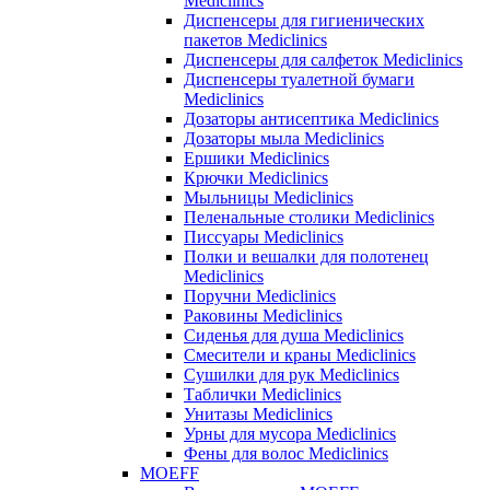
Mediclinics
Диспенсеры для гигиенических
пакетов Mediclinics
Диспенсеры для салфеток Mediclinics
Диспенсеры туалетной бумаги
Mediclinics
Дозаторы антисептика Mediclinics
Дозаторы мыла Mediclinics
Ершики Mediclinics
Крючки Mediclinics
Мыльницы Mediclinics
Пеленальные столики Mediclinics
Писсуары Mediclinics
Полки и вешалки для полотенец
Mediclinics
Поручни Mediclinics
Раковины Mediclinics
Сиденья для душа Mediclinics
Смесители и краны Mediclinics
Сушилки для рук Mediclinics
Таблички Mediclinics
Унитазы Mediclinics
Урны для мусора Mediclinics
Фены для волос Mediclinics
MOEFF