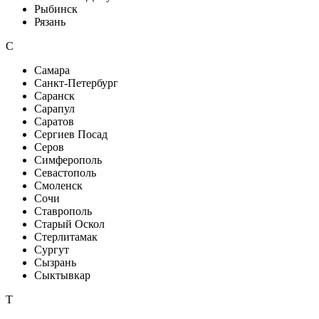
Рыбинск
Рязань
С
Самара
Санкт-Петербург
Саранск
Сарапул
Саратов
Сергиев Посад
Серов
Симферополь
Севастополь
Смоленск
Сочи
Ставрополь
Старый Оскол
Стерлитамак
Сургут
Сызрань
Сыктывкар
Т