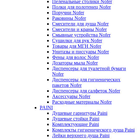
Пеленальные столики Nofer
Полки для полотенец Nofer
Поручни Nofer
Раковины Nofer
Смесители для душа Nofer
Смесители и краны Nofer
Смывные устройства Nofer
Сушилки для рук Nofer
Товары для МГН Nofer
Унитазы и писсуары Nofer
Фены для волос Nofer
Дозаторы мыла Nofer
Диспенсеры для туалетной бумаги
Nofer
Диспенсеры для гигиенических
пакетов Nofer
Диспенсеры для салфеток Nofer
Аксессуары Nofer
Расходные материалы Nofer
PAINI
Душевые гарнитуры Paini
Душевые стойки Paini
Комплектующие Paini
Комплекты гигиенического душа Paini
Лейки верхнего душа Paini