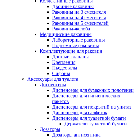
Коллективные раковины
Двойные раковины
Раковины на 3 смесителя
Раковины на 4 смесителя
Раковины на 5 смесителей
Раковины-желоба
Медицинские раковины
Лабораторные раковины
Подъёмные раковины
Комплектующие для раковин
Донные клапаны
Крепления
Пьедесталы
Сифоны
Аксессуары для туалета
Диспенсеры
Диспенсеры для бумажных полотенец
Диспенсеры для гигиенических
пакетов
Диспенсеры для покрытий на унитаз
Диспенсеры для салфеток
Диспенсеры для туалетной бумаги
Держатели туалетной бумаги
Дозаторы
Дозаторы антисептика