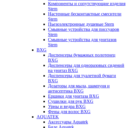
Компоненты и сопутствующие изделия
Stern
Настенные бесконтактные смесители
Stern
Пьезоэлектронные душевые Stern
Смывные устройства для писсуаров
Stern
Смывные устройства для унитазов
Stern
BXG
Диспенсеры бумажных полотенец
BXG
Диспенсеры для одноразовых сидений
на унитаз BXG
Диспенсеры для туалетной бумаги
BXG
Дозаторы для мыла, шампуня и
антисептика BXG
Ершики для унитаза BXG
Сушилки для рук BXG
Урны и ведра BXG
Фены для волос BXG
AQUATEK
Аксессуары Aquatek
Биде Aquatek