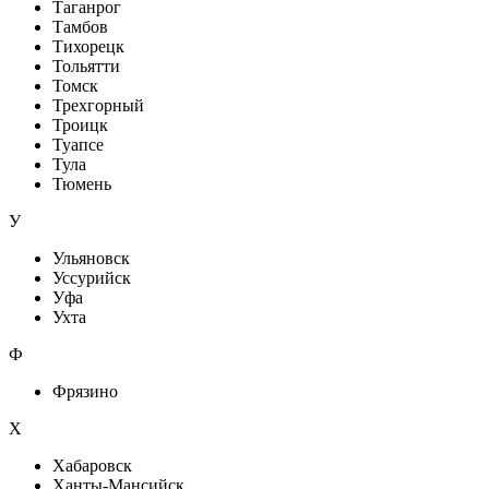
Таганрог
Тамбов
Тихорецк
Тольятти
Томск
Трехгорный
Троицк
Туапсе
Тула
Тюмень
У
Ульяновск
Уссурийск
Уфа
Ухта
Ф
Фрязино
Х
Хабаровск
Ханты-Мансийск