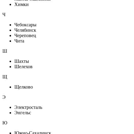
Химки
Ч
Чебоксары
Челябинск
Череповец
Чита
Ш
Шахты
Шелехов
Щ
Щелково
Э
Электросталь
Энгельс
Ю
Южно-Сахалинск