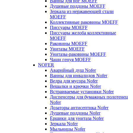
Ванны для ног MOEFF
Душевые поддоны MOEFF
Зеркала из нержавеющей стали
MOEFF
Коллективные раковины MOEFF
Писсуары MOEFF
Писсуары желоба коллективные
MOEFF
Раковины MOEFF
Унитазы MOEFF
Унитазы-раковины MOEFF
Чаши генуя MOEFF
NOFER
Аварийный душ Nofer
Ванны для инвалидов Nofer
Ведра для мусора Nofer
Вешалки и крючки Nofer
Встраиваемые установки Nofer
Диспенсеры для бумажных полотенец
Nofer
Дозаторы антисептика Nofer
Душевые поддоны Nofer
Ёршики для унитаза Nofer
Зеркала Nofer
Мыльницы Nofer