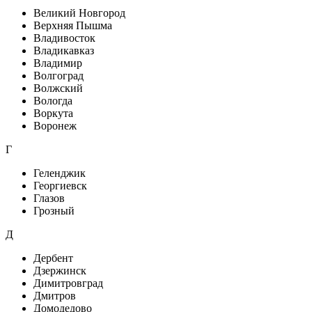
Великий Новгород
Верхняя Пышма
Владивосток
Владикавказ
Владимир
Волгоград
Волжский
Вологда
Воркута
Воронеж
Г
Геленджик
Георгиевск
Глазов
Грозный
Д
Дербент
Дзержинск
Димитровград
Дмитров
Домодедово