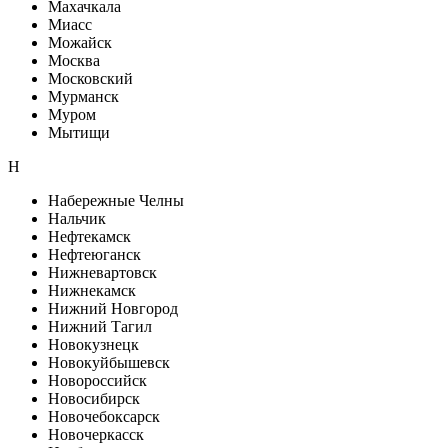
Махачкала
Миасс
Можайск
Москва
Московский
Мурманск
Муром
Мытищи
Н
Набережные Челны
Нальчик
Нефтекамск
Нефтеюганск
Нижневартовск
Нижнекамск
Нижний Новгород
Нижний Тагил
Новокузнецк
Новокуйбышевск
Новороссийск
Новосибирск
Новочебоксарск
Новочеркасск