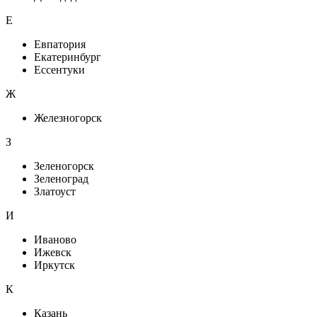
Е
Евпатория
Екатеринбург
Ессентуки
Ж
Железногорск
З
Зеленогорск
Зеленоград
Златоуст
И
Иваново
Ижевск
Иркутск
К
Казань