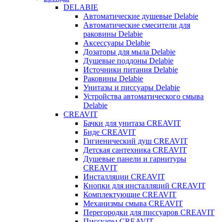
DELABIE
Автоматические душевые Delabie
Автоматические смесители для
раковины Delabie
Аксессуары Delabie
Дозаторы для мыла Delabie
Душевые поддоны Delabie
Источники питания Delabie
Раковины Delabie
Унитазы и писсуары Delabie
Устройства автоматического смыва
Delabie
CREAVIT
Бачки для унитаза CREAVIT
Биде CREAVIT
Гигиенический душ CREAVIT
Детская сантехника CREAVIT
Душевые панели и гарнитуры
CREAVIT
Инсталляции CREAVIT
Кнопки для инсталляций CREAVIT
Комплектующие CREAVIT
Механизмы смыва CREAVIT
Перегородки для писсуаров CREAVIT
Писсуары CREAVIT