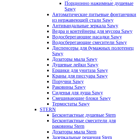
Порционно нажимные душевые
Sawy
Автоматические питьевые фонтанчики
из нержавеющей стали Sawy
Антивандальные зеркала Sawy
Ведра и контейнеры для мусора Sawy
Водосберегающие насадки Sawy
Водосберегающие смесители Sawy
Диспенсеры для бумажных полотенец
Sawy
Дозаторы мыла Sawy
Душевые лейки Sawy
Ершики для унитаза Sawy
Краны для писсуара Sawy
Поручни Sawy
Раковины Sawy
Сиденья для душа Sawy
Смешивающие блоки Sawy
Термостаты Sawy
STERN
Бесконтактные душевые Stern
Бесконтактные смесители для
раковины Stern
Дозаторы мыла Stern
Зазеркальные решения Stern