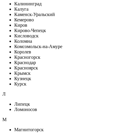
Калининград
Калуга
Каменск-Уральский
Кемерово
Киров
Кирово-Чепецк
Кисловодск
Коломна
Комсомольск-на-Амуре
Королев
Красногорск
Краснодар
Красноярск
Крымск
Кузнецк
Курск
Л
Липецк
Ломоносов
М
Магнитогорск