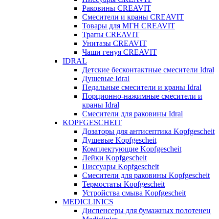
Раковины CREAVIT
Смесители и краны CREAVIT
Товары для МГН CREAVIT
Трапы CREAVIT
Унитазы CREAVIT
Чаши генуя CREAVIT
IDRAL
Детские бесконтактные смесители Idral
Душевые Idral
Педальные смесители и краны Idral
Порционно-нажимные смесители и
краны Idral
Смеcители для раковины Idral
KOPFGESCHEIT
Дозаторы для антисептика Kopfgescheit
Душевые Kopfgescheit
Комплектующие Kopfgescheit
Лейки Kopfgescheit
Писсуары Kopfgescheit
Смесители для раковины Kopfgescheit
Термостаты Kopfgescheit
Устройства смыва Kopfgescheit
MEDICLINICS
Диспенсеры для бумажных полотенец