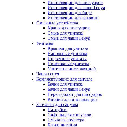
Инсталляции для писсуаров
Инсталляции для чаши Генуя
Инсталляции для биде
Инсталляции для раковин
Смывные устройства
Краны для писсуаров
Смыв для унитаза
Смыв для чаши Генуя
Унитазы
Крышки для унитаза
Напольные унитазы
Подвесные унитазы
Приставные унитазы
Унитазы с инсталляцией
Чаши генуя
Комплектующие для санузла
Бачки для унитаза
Бачки для чаши Генуя
Перегородки для писсуаров
Кнопки для инсталляций
Запчасти дли санузла
Патрубки
Сифоны для сан узлов
Смывная арматура
Блоки питания