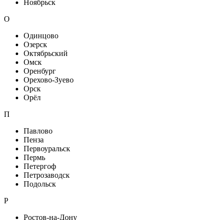
Ноябрьск
О
Одинцово
Озерск
Октябрьский
Омск
Оренбург
Орехово-Зуево
Орск
Орёл
П
Павлово
Пенза
Первоуральск
Пермь
Петергоф
Петрозаводск
Подольск
Р
Ростов-на-Дону