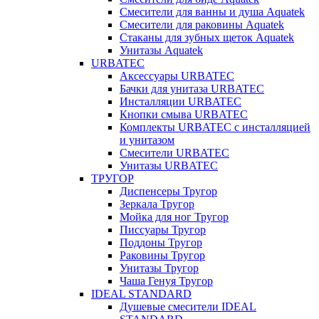
Смесители для ванны и душа Aquatek
Смесители для раковины Aquatek
Стаканы для зубных щеток Aquatek
Унитазы Aquatek
URBATEC
Аксессуары URBATEC
Бачки для унитаза URBATEC
Инсталляции URBATEC
Кнопки смыва URBATEC
Комплекты URBATEC с инсталляцией
и унитазом
Смесители URBATEC
Унитазы URBATEC
ТРУГОР
Диспенсеры Тругор
Зеркала Тругор
Мойка для ног Тругор
Писсуары Тругор
Поддоны Тругор
Раковины Тругор
Унитазы Тругор
Чаша Генуя Тругор
IDEAL STANDARD
Душевые смесители IDEAL