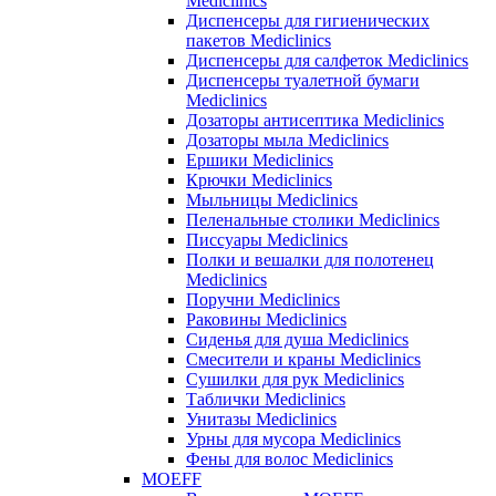
Mediclinics
Диспенсеры для гигиенических
пакетов Mediclinics
Диспенсеры для салфеток Mediclinics
Диспенсеры туалетной бумаги
Mediclinics
Дозаторы антисептика Mediclinics
Дозаторы мыла Mediclinics
Ершики Mediclinics
Крючки Mediclinics
Мыльницы Mediclinics
Пеленальные столики Mediclinics
Писсуары Mediclinics
Полки и вешалки для полотенец
Mediclinics
Поручни Mediclinics
Раковины Mediclinics
Сиденья для душа Mediclinics
Смесители и краны Mediclinics
Сушилки для рук Mediclinics
Таблички Mediclinics
Унитазы Mediclinics
Урны для мусора Mediclinics
Фены для волос Mediclinics
MOEFF