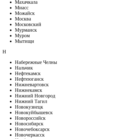
Махачкала
Миасс
Можайск
Москва
Московский
Мурманск
Муром
Мытищи
Н
Набережные Челны
Нальчик
Нефтекамск
Нефтеюганск
Нижневартовск
Нижнекамск
Нижний Новгород
Нижний Тагил
Новокузнецк
Новокуйбышевск
Новороссийск
Новосибирск
Новочебоксарск
Новочеркасск