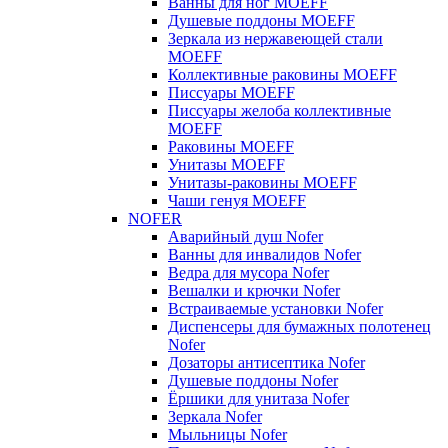
Ванны для ног MOEFF
Душевые поддоны MOEFF
Зеркала из нержавеющей стали
MOEFF
Коллективные раковины MOEFF
Писсуары MOEFF
Писсуары желоба коллективные
MOEFF
Раковины MOEFF
Унитазы MOEFF
Унитазы-раковины MOEFF
Чаши генуя MOEFF
NOFER
Аварийный душ Nofer
Ванны для инвалидов Nofer
Ведра для мусора Nofer
Вешалки и крючки Nofer
Встраиваемые установки Nofer
Диспенсеры для бумажных полотенец
Nofer
Дозаторы антисептика Nofer
Душевые поддоны Nofer
Ёршики для унитаза Nofer
Зеркала Nofer
Мыльницы Nofer