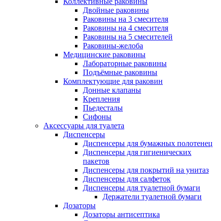
Коллективные раковины
Двойные раковины
Раковины на 3 смесителя
Раковины на 4 смесителя
Раковины на 5 смесителей
Раковины-желоба
Медицинские раковины
Лабораторные раковины
Подъёмные раковины
Комплектующие для раковин
Донные клапаны
Крепления
Пьедесталы
Сифоны
Аксессуары для туалета
Диспенсеры
Диспенсеры для бумажных полотенец
Диспенсеры для гигиенических
пакетов
Диспенсеры для покрытий на унитаз
Диспенсеры для салфеток
Диспенсеры для туалетной бумаги
Держатели туалетной бумаги
Дозаторы
Дозаторы антисептика