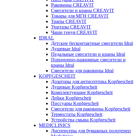
Раковины CREAVIT
Смесители и краны CREAVIT
Товары для МГН CREAVIT
Трапы CREAVIT
Унитазы CREAVIT
Чаши генуя CREAVIT
IDRAL
Детские бесконтактные смесители Idral
Душевые Idral
Педальные смесители и краны Idral
Порционно-нажимные смесители и
краны Idral
Смеcители для раковины Idral
KOPFGESCHEIT
Дозаторы для антисептика Kopfgescheit
Душевые Kopfgescheit
Комплектующие Kopfgescheit
Лейки Kopfgescheit
Писсуары Kopfgescheit
Смесители для раковины Kopfgescheit
Термостаты Kopfgescheit
Устройства смыва Kopfgescheit
MEDICLINICS
Диспенсеры для бумажных полотенец