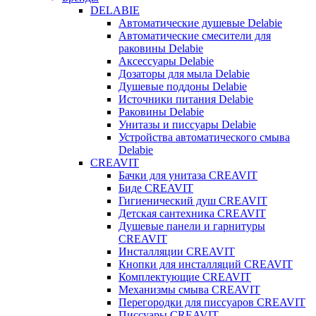
DELABIE
Автоматические душевые Delabie
Автоматические смесители для
раковины Delabie
Аксессуары Delabie
Дозаторы для мыла Delabie
Душевые поддоны Delabie
Источники питания Delabie
Раковины Delabie
Унитазы и писсуары Delabie
Устройства автоматического смыва
Delabie
CREAVIT
Бачки для унитаза CREAVIT
Биде CREAVIT
Гигиенический душ CREAVIT
Детская сантехника CREAVIT
Душевые панели и гарнитуры
CREAVIT
Инсталляции CREAVIT
Кнопки для инсталляций CREAVIT
Комплектующие CREAVIT
Механизмы смыва CREAVIT
Перегородки для писсуаров CREAVIT
Писсуары CREAVIT