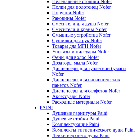
Пеленальные столики Nofer
Полки для полотенец Nofer
Поручни Nofer
Раковины Nofer
Смесители для душа Nofer
Смесители и краны Nofer
Смывные устройства Nofer
Сушилки для рук Nofer
Товары для МГН Nofer
Унитазы и писсуары Nofer
Фены для волос Nofer
Дозаторы мыла Nofer
Диспенсеры для туалетной бумаги
Nofer
Диспенсеры для гигиенических
пакетов Nofer
Диспенсеры для салфеток Nofer
Аксессуары Nofer
Расходные материалы Nofer
PAINI
Душевые гарнитуры Paini
Душевые стойки Paini
Комплектующие Paini
Комплекты гигиенического душа Paini
Лейки верхнего душа Paini