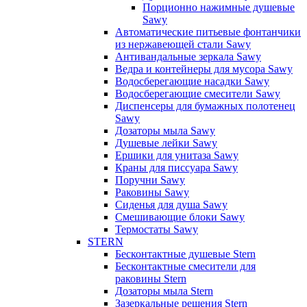
Порционно нажимные душевые
Sawy
Автоматические питьевые фонтанчики
из нержавеющей стали Sawy
Антивандальные зеркала Sawy
Ведра и контейнеры для мусора Sawy
Водосберегающие насадки Sawy
Водосберегающие смесители Sawy
Диспенсеры для бумажных полотенец
Sawy
Дозаторы мыла Sawy
Душевые лейки Sawy
Ершики для унитаза Sawy
Краны для писсуара Sawy
Поручни Sawy
Раковины Sawy
Сиденья для душа Sawy
Смешивающие блоки Sawy
Термостаты Sawy
STERN
Бесконтактные душевые Stern
Бесконтактные смесители для
раковины Stern
Дозаторы мыла Stern
Зазеркальные решения Stern