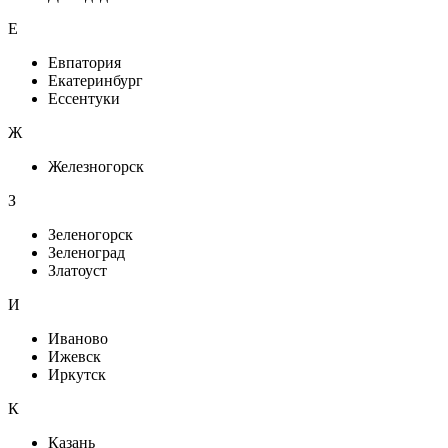
Е
Евпатория
Екатеринбург
Ессентуки
Ж
Железногорск
З
Зеленогорск
Зеленоград
Златоуст
И
Иваново
Ижевск
Иркутск
К
Казань