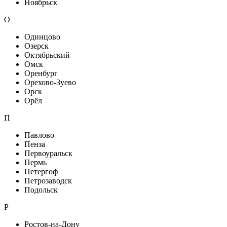
Ноябрьск
О
Одинцово
Озерск
Октябрьский
Омск
Оренбург
Орехово-Зуево
Орск
Орёл
П
Павлово
Пенза
Первоуральск
Пермь
Петергоф
Петрозаводск
Подольск
Р
Ростов-на-Дону