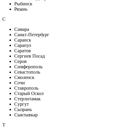
Рыбинск
Рязань
С
Самара
Санкт-Петербург
Саранск
Сарапул
Саратов
Сергиев Посад
Серов
Симферополь
Севастополь
Смоленск
Сочи
Ставрополь
Старый Оскол
Стерлитамак
Сургут
Сызрань
Сыктывкар
Т