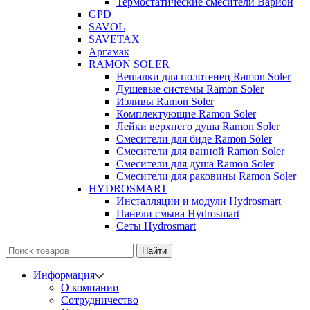
Термостатические смесители Варион
GPD
SAVOL
SAVETAX
Аргамак
RAMON SOLER
Вешалки для полотенец Ramon Soler
Душевые системы Ramon Soler
Изливы Ramon Soler
Комплектующие Ramon Soler
Лейки верхнего душа Ramon Soler
Смесители для биде Ramon Soler
Смесители для ванной Ramon Soler
Смесители для душа Ramon Soler
Смесители для раковины Ramon Soler
HYDROSMART
Инсталляции и модули Hydrosmart
Панели смыва Hydrosmart
Сеты Hydrosmart
Найти
Информация
О компании
Сотрудничество