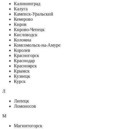
Калининград
Калуга
Каменск-Уральский
Кемерово
Киров
Кирово-Чепецк
Кисловодск
Коломна
Комсомольск-на-Амуре
Королев
Красногорск
Краснодар
Красноярск
Крымск
Кузнецк
Курск
Л
Липецк
Ломоносов
М
Магнитогорск