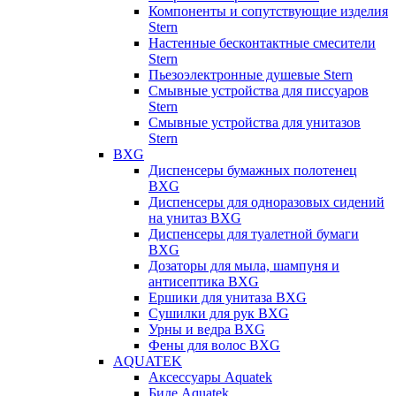
Компоненты и сопутствующие изделия
Stern
Настенные бесконтактные смесители
Stern
Пьезоэлектронные душевые Stern
Смывные устройства для писсуаров
Stern
Смывные устройства для унитазов
Stern
BXG
Диспенсеры бумажных полотенец
BXG
Диспенсеры для одноразовых сидений
на унитаз BXG
Диспенсеры для туалетной бумаги
BXG
Дозаторы для мыла, шампуня и
антисептика BXG
Ершики для унитаза BXG
Сушилки для рук BXG
Урны и ведра BXG
Фены для волос BXG
AQUATEK
Аксессуары Aquatek
Биде Aquatek