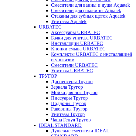
Смесители для ванны и душа Aquatek
Смесители для раковины Aquatek
Стаканы для зубных щеток Aquatek
Унитазы Aquatek
URBATEC
Аксессуары URBATEC
Бачки для унитаза URBATEC
Инсталляции URBATEC
Кнопки смыва URBATEC
Комплекты URBATEC с инсталляцией
и унитазом
Смесители URBATEC
Унитазы URBATEC
ТРУГОР
Диспенсеры Тругор
Зеркала Тругор
Мойка для ног Тругор
Писсуары Тругор
Поддоны Тругор
Раковины Тругор
Унитазы Тругор
Чаша Генуя Тругор
IDEAL STANDARD
Душевые смесители IDEAL