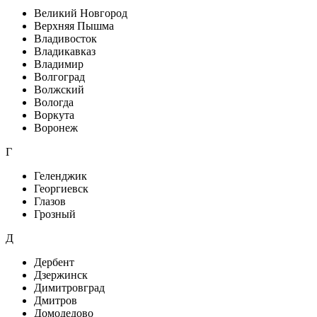
Великий Новгород
Верхняя Пышма
Владивосток
Владикавказ
Владимир
Волгоград
Волжский
Вологда
Воркута
Воронеж
Г
Геленджик
Георгиевск
Глазов
Грозный
Д
Дербент
Дзержинск
Димитровград
Дмитров
Домодедово