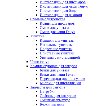
Инсталляции для писсуаров
Инсталляции для чаши Генуя
Инсталляции для биде
Инсталляции для раковин
Смывные устройства
Краны для писсуаров
Смыв для унитаза
Смыв для чаши Генуя
Унитазы
Крышки для унитаза
Напольные унитазы
Подвесные унитазы
Приставные унитазы
Унитазы с инсталляцией
Чаши генуя
Комплектующие для санузла
Бачки для унитаза
Бачки для чаши Генуя
Перегородки для писсуаров
Кнопки для инсталляций
Запчасти дли санузла
Патрубки
Сифоны для сан узлов
Смывная арматура
Блоки питания