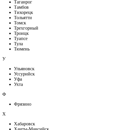
Таганрог
Тамбов
Тихорецк
Тольятти
Томск
Трехгорный
Троицк
Туапсе
Тула
Тюмень
У
Ульяновск
Уссурийск
Уфа
Ухта
Ф
Фрязино
Х
Хабаровск
Ханты-Мансийск