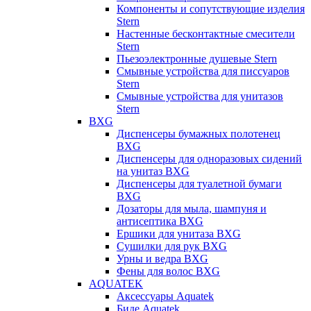
Компоненты и сопутствующие изделия
Stern
Настенные бесконтактные смесители
Stern
Пьезоэлектронные душевые Stern
Смывные устройства для писсуаров
Stern
Смывные устройства для унитазов
Stern
BXG
Диспенсеры бумажных полотенец
BXG
Диспенсеры для одноразовых сидений
на унитаз BXG
Диспенсеры для туалетной бумаги
BXG
Дозаторы для мыла, шампуня и
антисептика BXG
Ершики для унитаза BXG
Сушилки для рук BXG
Урны и ведра BXG
Фены для волос BXG
AQUATEK
Аксессуары Aquatek
Биде Aquatek