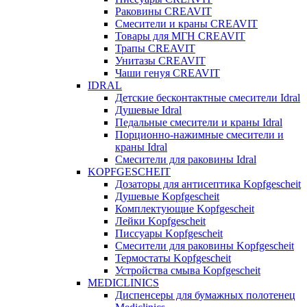
Раковины CREAVIT
Смесители и краны CREAVIT
Товары для МГН CREAVIT
Трапы CREAVIT
Унитазы CREAVIT
Чаши генуя CREAVIT
IDRAL
Детские бесконтактные смесители Idral
Душевые Idral
Педальные смесители и краны Idral
Порционно-нажимные смесители и
краны Idral
Смеcители для раковины Idral
KOPFGESCHEIT
Дозаторы для антисептика Kopfgescheit
Душевые Kopfgescheit
Комплектующие Kopfgescheit
Лейки Kopfgescheit
Писсуары Kopfgescheit
Смесители для раковины Kopfgescheit
Термостаты Kopfgescheit
Устройства смыва Kopfgescheit
MEDICLINICS
Диспенсеры для бумажных полотенец