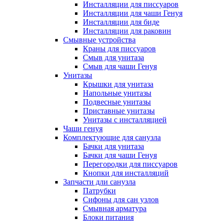
Инсталляции для писсуаров
Инсталляции для чаши Генуя
Инсталляции для биде
Инсталляции для раковин
Смывные устройства
Краны для писсуаров
Смыв для унитаза
Смыв для чаши Генуя
Унитазы
Крышки для унитаза
Напольные унитазы
Подвесные унитазы
Приставные унитазы
Унитазы с инсталляцией
Чаши генуя
Комплектующие для санузла
Бачки для унитаза
Бачки для чаши Генуя
Перегородки для писсуаров
Кнопки для инсталляций
Запчасти дли санузла
Патрубки
Сифоны для сан узлов
Смывная арматура
Блоки питания