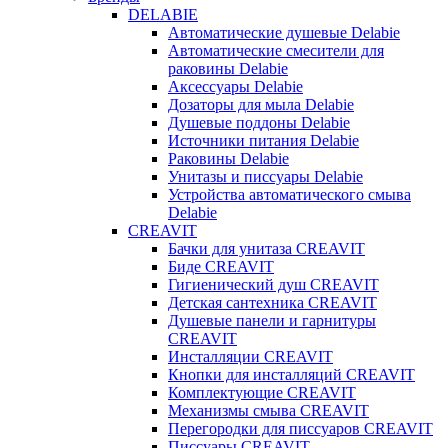
DELABIE
Автоматические душевые Delabie
Автоматические смесители для
раковины Delabie
Аксессуары Delabie
Дозаторы для мыла Delabie
Душевые поддоны Delabie
Источники питания Delabie
Раковины Delabie
Унитазы и писсуары Delabie
Устройства автоматического смыва
Delabie
CREAVIT
Бачки для унитаза CREAVIT
Биде CREAVIT
Гигиенический душ CREAVIT
Детская сантехника CREAVIT
Душевые панели и гарнитуры
CREAVIT
Инсталляции CREAVIT
Кнопки для инсталляций CREAVIT
Комплектующие CREAVIT
Механизмы смыва CREAVIT
Перегородки для писсуаров CREAVIT
Писсуары CREAVIT