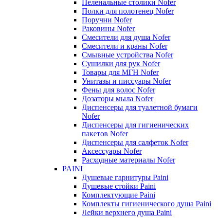
Пеленальные столики Nofer
Полки для полотенец Nofer
Поручни Nofer
Раковины Nofer
Смесители для душа Nofer
Смесители и краны Nofer
Смывные устройства Nofer
Сушилки для рук Nofer
Товары для МГН Nofer
Унитазы и писсуары Nofer
Фены для волос Nofer
Дозаторы мыла Nofer
Диспенсеры для туалетной бумаги
Nofer
Диспенсеры для гигиенических
пакетов Nofer
Диспенсеры для салфеток Nofer
Аксессуары Nofer
Расходные материалы Nofer
PAINI
Душевые гарнитуры Paini
Душевые стойки Paini
Комплектующие Paini
Комплекты гигиенического душа Paini
Лейки верхнего душа Paini