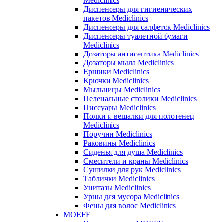
Mediclinics
Диспенсеры для гигиенических
пакетов Mediclinics
Диспенсеры для салфеток Mediclinics
Диспенсеры туалетной бумаги
Mediclinics
Дозаторы антисептика Mediclinics
Дозаторы мыла Mediclinics
Ершики Mediclinics
Крючки Mediclinics
Мыльницы Mediclinics
Пеленальные столики Mediclinics
Писсуары Mediclinics
Полки и вешалки для полотенец
Mediclinics
Поручни Mediclinics
Раковины Mediclinics
Сиденья для душа Mediclinics
Смесители и краны Mediclinics
Сушилки для рук Mediclinics
Таблички Mediclinics
Унитазы Mediclinics
Урны для мусора Mediclinics
Фены для волос Mediclinics
MOEFF