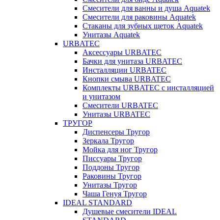
Смесители для ванны и душа Aquatek
Смесители для раковины Aquatek
Стаканы для зубных щеток Aquatek
Унитазы Aquatek
URBATEC
Аксессуары URBATEC
Бачки для унитаза URBATEC
Инсталляции URBATEC
Кнопки смыва URBATEC
Комплекты URBATEC с инсталляцией
и унитазом
Смесители URBATEC
Унитазы URBATEC
ТРУГОР
Диспенсеры Тругор
Зеркала Тругор
Мойка для ног Тругор
Писсуары Тругор
Поддоны Тругор
Раковины Тругор
Унитазы Тругор
Чаша Генуя Тругор
IDEAL STANDARD
Душевые смесители IDEAL