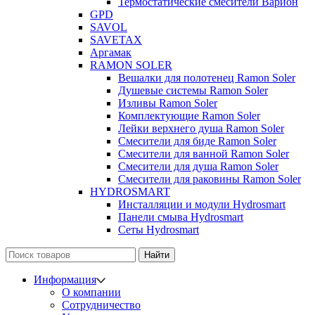
Термостатические смесители Варион
GPD
SAVOL
SAVETAX
Аргамак
RAMON SOLER
Вешалки для полотенец Ramon Soler
Душевые системы Ramon Soler
Изливы Ramon Soler
Комплектующие Ramon Soler
Лейки верхнего душа Ramon Soler
Смесители для биде Ramon Soler
Смесители для ванной Ramon Soler
Смесители для душа Ramon Soler
Смесители для раковины Ramon Soler
HYDROSMART
Инсталляции и модули Hydrosmart
Панели смыва Hydrosmart
Сеты Hydrosmart
Найти
Информация
О компании
Сотрудничество