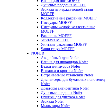
Ванны для ног MOEFF
Душевые поддоны MOEFF
Зеркала из нержавеющей стали
MOEFF
Коллективные раковины MOEFF
Писсуары MOEFF
Писсуары желоба коллективные
MOEFF
Раковины MOEFF
Унитазы MOEFF
Унитазы-раковины MOEFF
Чаши генуя MOEFF
NOFER
Аварийный душ Nofer
Ванны для инвалидов Nofer
Ведра для мусора Nofer
Вешалки и крючки Nofer
Встраиваемые установки Nofer
Диспенсеры для бумажных полотенец
Nofer
Дозаторы антисептика Nofer
Душевые поддоны Nofer
Ёршики для унитаза Nofer
Зеркала Nofer
Мыльницы Nofer