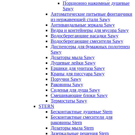
Порционно нажимные душевые
Sawy
Автоматические питьевые фонтанчики
из нержавеющей стали Sawy
Антивандальные зеркала Sawy
Ведра и контейнеры для мусора Sawy
Водосберегающие насадки Sawy
Водосберегающие смесители Sawy
Диспенсеры для бумажных полотенец
Sawy
Дозаторы мыла Sawy
Душевые лейки Sawy
Ершики для унитаза Sawy
Краны для писсуара Sawy
Поручни Sawy
Раковины Sawy
Сиденья для душа Sawy
Смешивающие блоки Sawy
Термостаты Sawy
STERN
Бесконтактные душевые Stern
Бесконтактные смесители для
раковины Stern
Дозаторы мыла Stern
Зазеркальные решения Stern