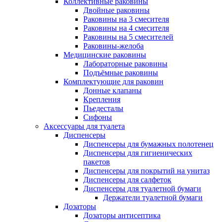
Коллективные раковины
Двойные раковины
Раковины на 3 смесителя
Раковины на 4 смесителя
Раковины на 5 смесителей
Раковины-желоба
Медицинские раковины
Лабораторные раковины
Подъёмные раковины
Комплектующие для раковин
Донные клапаны
Крепления
Пьедесталы
Сифоны
Аксессуары для туалета
Диспенсеры
Диспенсеры для бумажных полотенец
Диспенсеры для гигиенических
пакетов
Диспенсеры для покрытий на унитаз
Диспенсеры для салфеток
Диспенсеры для туалетной бумаги
Держатели туалетной бумаги
Дозаторы
Дозаторы антисептика