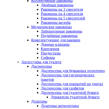
Коллективные раковины
Двойные раковины
Раковины на 3 смесителя
Раковины на 4 смесителя
Раковины на 5 смесителей
Раковины-желоба
Медицинские раковины
Лабораторные раковины
Подъёмные раковины
Комплектующие для раковин
Донные клапаны
Крепления
Пьедесталы
Сифоны
Аксессуары для туалета
Диспенсеры
Диспенсеры для бумажных полотенец
Диспенсеры для гигиенических
пакетов
Диспенсеры для покрытий на унитаз
Диспенсеры для салфеток
Диспенсеры для туалетной бумаги
Держатели туалетной бумаги
Дозаторы
Дозаторы антисептика