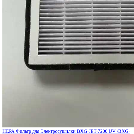
НЕРА Фильтр для Электросушилки BXG-JET-7200 UV /BXG-