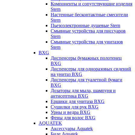
Компоненты и сопутствующие изделия
Stern
Настенные бесконтактные смесители
Stern
Пьезоэлектронные душевые Stern
Смывные устройства для писсуаров
Stern
Смывные устройства для унитазов
Stern
BXG
Диспенсеры бумажных полотенец
BXG
Диспенсеры для одноразовых сидений
на унитаз BXG
Диспенсеры для туалетной бумаги
BXG
Дозаторы для мыла, шампуня и
антисептика BXG
Ершики для унитаза BXG
Сушилки для рук BXG
Урны и ведра BXG
Фены для волос BXG
AQUATEK
Аксессуары Aquatek
Биде Aquatek