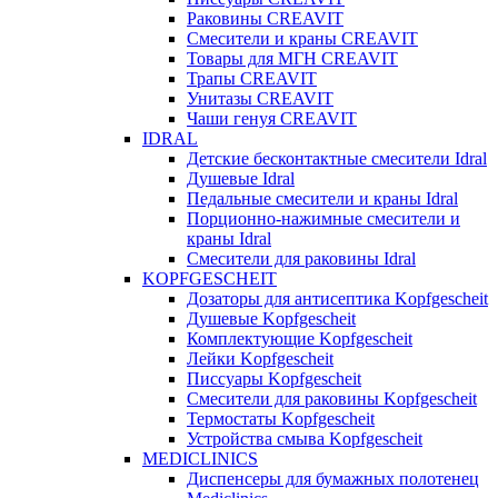
Раковины CREAVIT
Смесители и краны CREAVIT
Товары для МГН CREAVIT
Трапы CREAVIT
Унитазы CREAVIT
Чаши генуя CREAVIT
IDRAL
Детские бесконтактные смесители Idral
Душевые Idral
Педальные смесители и краны Idral
Порционно-нажимные смесители и
краны Idral
Смеcители для раковины Idral
KOPFGESCHEIT
Дозаторы для антисептика Kopfgescheit
Душевые Kopfgescheit
Комплектующие Kopfgescheit
Лейки Kopfgescheit
Писсуары Kopfgescheit
Смесители для раковины Kopfgescheit
Термостаты Kopfgescheit
Устройства смыва Kopfgescheit
MEDICLINICS
Диспенсеры для бумажных полотенец