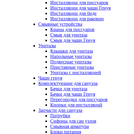
Инсталляции для писсуаров
Инсталляции для чаши Генуя
Инсталляции для биде
Инсталляции для раковин
Смывные устройства
Краны для писсуаров
Смыв для унитаза
Смыв для чаши Генуя
Унитазы
Крышки для унитаза
Напольные унитазы
Подвесные унитазы
Приставные унитазы
Унитазы с инсталляцией
Чаши генуя
Комплектующие для санузла
Бачки для унитаза
Бачки для чаши Генуя
Перегородки для писсуаров
Кнопки для инсталляций
Запчасти дли санузла
Патрубки
Сифоны для сан узлов
Смывная арматура
Блоки питания