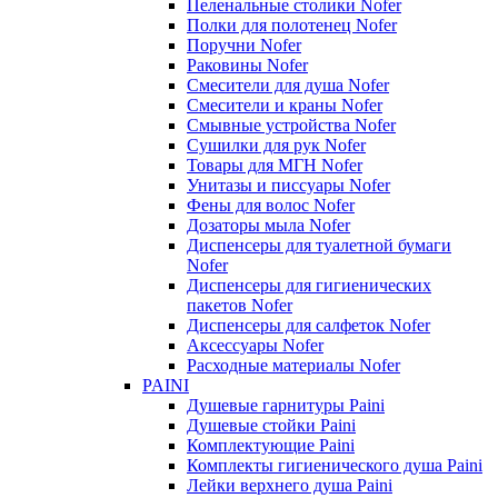
Пеленальные столики Nofer
Полки для полотенец Nofer
Поручни Nofer
Раковины Nofer
Смесители для душа Nofer
Смесители и краны Nofer
Смывные устройства Nofer
Сушилки для рук Nofer
Товары для МГН Nofer
Унитазы и писсуары Nofer
Фены для волос Nofer
Дозаторы мыла Nofer
Диспенсеры для туалетной бумаги
Nofer
Диспенсеры для гигиенических
пакетов Nofer
Диспенсеры для салфеток Nofer
Аксессуары Nofer
Расходные материалы Nofer
PAINI
Душевые гарнитуры Paini
Душевые стойки Paini
Комплектующие Paini
Комплекты гигиенического душа Paini
Лейки верхнего душа Paini