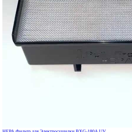
НЕРА Фильтр для Электросушилки BXG-180A UV