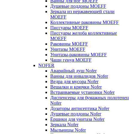
Ванны для ног MOEFF
Душевые поддоны MOEFF
Зеркала из нержавеющей стали
MOEFF
Коллективные раковины MOEFF
Писсуары MOEFF
Писсуары желоба коллективные
MOEFF
Раковины MOEFF
Унитазы MOEFF
Унитазы-раковины MOEFF
Чаши генуя MOEFF
NOFER
Аварийный душ Nofer
Ванны для инвалидов Nofer
Ведра для мусора Nofer
Вешалки и крючки Nofer
Встраиваемые установки Nofer
Диспенсеры для бумажных полотенец
Nofer
Дозаторы антисептика Nofer
Душевые поддоны Nofer
Ёршики для унитаза Nofer
Зеркала Nofer
Мыльницы Nofer