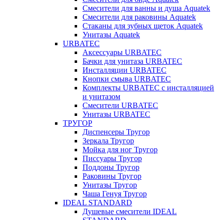
Смесители для ванны и душа Aquatek
Смесители для раковины Aquatek
Стаканы для зубных щеток Aquatek
Унитазы Aquatek
URBATEC
Аксессуары URBATEC
Бачки для унитаза URBATEC
Инсталляции URBATEC
Кнопки смыва URBATEC
Комплекты URBATEC с инсталляцией
и унитазом
Смесители URBATEC
Унитазы URBATEC
ТРУГОР
Диспенсеры Тругор
Зеркала Тругор
Мойка для ног Тругор
Писсуары Тругор
Поддоны Тругор
Раковины Тругор
Унитазы Тругор
Чаша Генуя Тругор
IDEAL STANDARD
Душевые смесители IDEAL