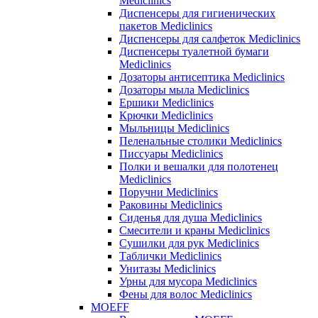
Mediclinics
Диспенсеры для гигиенических
пакетов Mediclinics
Диспенсеры для салфеток Mediclinics
Диспенсеры туалетной бумаги
Mediclinics
Дозаторы антисептика Mediclinics
Дозаторы мыла Mediclinics
Ершики Mediclinics
Крючки Mediclinics
Мыльницы Mediclinics
Пеленальные столики Mediclinics
Писсуары Mediclinics
Полки и вешалки для полотенец
Mediclinics
Поручни Mediclinics
Раковины Mediclinics
Сиденья для душа Mediclinics
Смесители и краны Mediclinics
Сушилки для рук Mediclinics
Таблички Mediclinics
Унитазы Mediclinics
Урны для мусора Mediclinics
Фены для волос Mediclinics
MOEFF