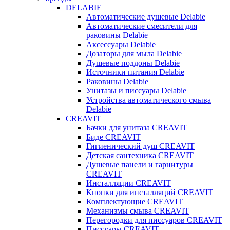
DELABIE
Автоматические душевые Delabie
Автоматические смесители для
раковины Delabie
Аксессуары Delabie
Дозаторы для мыла Delabie
Душевые поддоны Delabie
Источники питания Delabie
Раковины Delabie
Унитазы и писсуары Delabie
Устройства автоматического смыва
Delabie
CREAVIT
Бачки для унитаза CREAVIT
Биде CREAVIT
Гигиенический душ CREAVIT
Детская сантехника CREAVIT
Душевые панели и гарнитуры
CREAVIT
Инсталляции CREAVIT
Кнопки для инсталляций CREAVIT
Комплектующие CREAVIT
Механизмы смыва CREAVIT
Перегородки для писсуаров CREAVIT
Писсуары CREAVIT