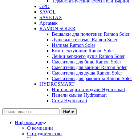
Термостатические смесители Варион
GPD
SAVOL
SAVETAX
Аргамак
RAMON SOLER
Вешалки для полотенец Ramon Soler
Душевые системы Ramon Soler
Изливы Ramon Soler
Комплектующие Ramon Soler
Лейки верхнего душа Ramon Soler
Смесители для биде Ramon Soler
Смесители для ванной Ramon Soler
Смесители для душа Ramon Soler
Смесители для раковины Ramon Soler
HYDROSMART
Инсталляции и модули Hydrosmart
Панели смыва Hydrosmart
Сеты Hydrosmart
Найти
Информация
О компании
Сотрудничество