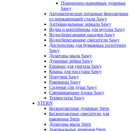
Порционно нажимные душевые
Sawy
Автоматические питьевые фонтанчики
из нержавеющей стали Sawy
Антивандальные зеркала Sawy
Ведра и контейнеры для мусора Sawy
Водосберегающие насадки Sawy
Водосберегающие смесители Sawy
Диспенсеры для бумажных полотенец
Sawy
Дозаторы мыла Sawy
Душевые лейки Sawy
Ершики для унитаза Sawy
Краны для писсуара Sawy
Поручни Sawy
Раковины Sawy
Сиденья для душа Sawy
Смешивающие блоки Sawy
Термостаты Sawy
STERN
Бесконтактные душевые Stern
Бесконтактные смесители для
раковины Stern
Дозаторы мыла Stern
Зазеркальные решения Stern