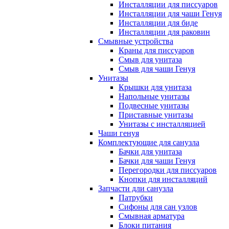
Инсталляции для писсуаров
Инсталляции для чаши Генуя
Инсталляции для биде
Инсталляции для раковин
Смывные устройства
Краны для писсуаров
Смыв для унитаза
Смыв для чаши Генуя
Унитазы
Крышки для унитаза
Напольные унитазы
Подвесные унитазы
Приставные унитазы
Унитазы с инсталляцией
Чаши генуя
Комплектующие для санузла
Бачки для унитаза
Бачки для чаши Генуя
Перегородки для писсуаров
Кнопки для инсталляций
Запчасти дли санузла
Патрубки
Сифоны для сан узлов
Смывная арматура
Блоки питания