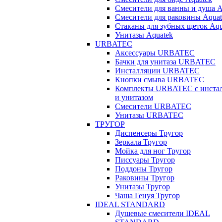
Смесители для ванны и душа A
Смесители для раковины Aquat
Стаканы для зубных щеток Aqu
Унитазы Aquatek
URBATEC
Аксессуары URBATEC
Бачки для унитаза URBATEC
Инсталляции URBATEC
Кнопки смыва URBATEC
Комплекты URBATEC с инста
и унитазом
Смесители URBATEC
Унитазы URBATEC
ТРУГОР
Диспенсеры Тругор
Зеркала Тругор
Мойка для ног Тругор
Писсуары Тругор
Поддоны Тругор
Раковины Тругор
Унитазы Тругор
Чаша Генуя Тругор
IDEAL STANDARD
Душевые смесители IDEAL