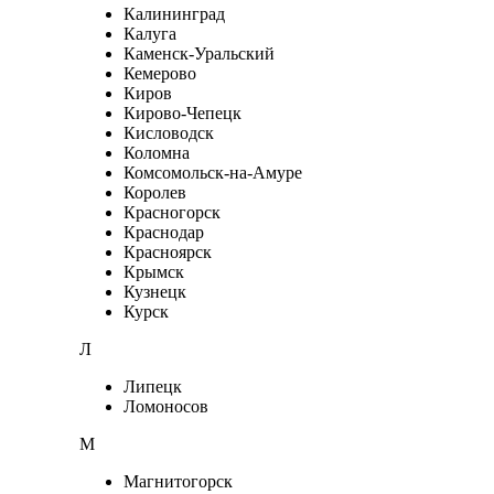
Калининград
Калуга
Каменск-Уральский
Кемерово
Киров
Кирово-Чепецк
Кисловодск
Коломна
Комсомольск-на-Амуре
Королев
Красногорск
Краснодар
Красноярск
Крымск
Кузнецк
Курск
Л
Липецк
Ломоносов
М
Магнитогорск