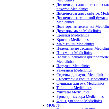
Mediclinics
Диспенсеры для гигиенически
пакетов Mediclinics
Диспенсеры для салфеток Medic
Диспенсеры туалетной бумаги
Mediclinics
Дозаторы антисептика Mediclin
Дозаторы мыла Mediclinics
Ершики Mediclinics
Крючки Mediclinics
Мыльницы Mediclinics
Пеленальные столики Mediclini
Писсуары Mediclinics
Полки и вешалки для полотен
Mediclinics
Поручни Mediclinics
Раковины Mediclinics
Сиденья для душа Mediclinics
Смесители и краны Mediclinics
Сушилки для рук Mediclinics
Таблички Mediclinics
Унитазы Mediclinics
Урны для мусора Mediclinics
Фены для волос Mediclinics
MOEFF