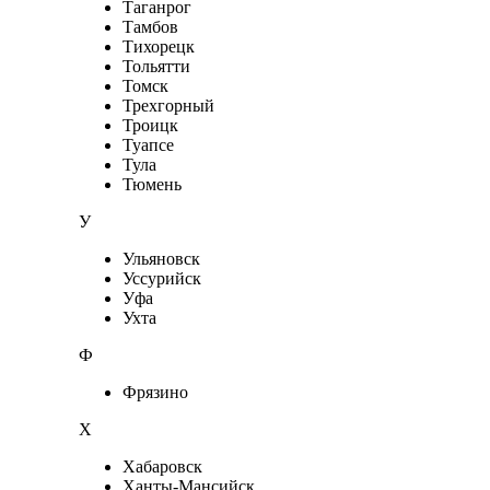
Таганрог
Тамбов
Тихорецк
Тольятти
Томск
Трехгорный
Троицк
Туапсе
Тула
Тюмень
У
Ульяновск
Уссурийск
Уфа
Ухта
Ф
Фрязино
Х
Хабаровск
Ханты-Мансийск