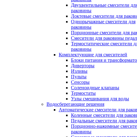
Двухвентильные смесители дл
раковины
Локтевые смесители для рако
Однорычажные смесители для
раковины
Порционные смесители для ра
Смесители для раковины педа
Термостатические смесители д
раковины
Комплектующие для смесителей
Блоки питания и трансформат
Диверторы
Изливы
Пульты
Сенсоры
Соленоидные клапаны
Термостаты
Узлы смешивания для воды
Водосберегающие решения
Автоматические смесители для рако
Коленные смесители для рако
Педальные смесители для рак
Порционно-нажимные смесите
раковины