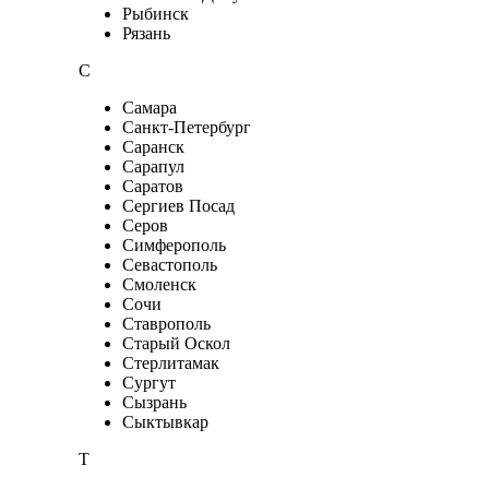
Рыбинск
Рязань
С
Самара
Санкт-Петербург
Саранск
Сарапул
Саратов
Сергиев Посад
Серов
Симферополь
Севастополь
Смоленск
Сочи
Ставрополь
Старый Оскол
Стерлитамак
Сургут
Сызрань
Сыктывкар
Т