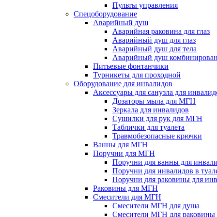
Пульты управления
Спецоборудование
Аварийный душ
Аварийная раковина для глаз
Аварийный душ для глаз
Аварийный душ для тела
Аварийный душ комбинирова
Питьевые фонтанчики
Турникеты для проходной
Оборудование для инвалидов
Аксессуары для санузла для инвалид
Дозаторы мыла для МГН
Зеркала для инвалидов
Сушилки для рук для МГН
Таблички для туалета
Травмобезопасные крючки
Ванны для МГН
Поручни для МГН
Поручни для ванны для инвал
Поручни для инвалидов в туал
Поручни для раковины для ин
Раковины для МГН
Смесители для МГН
Смесители МГН для душа
Смесители МГН для раковины