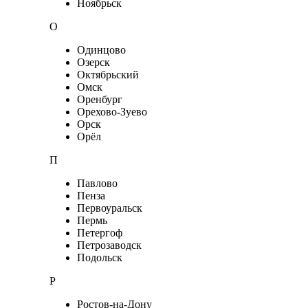
Ноябрьск
О
Одинцово
Озерск
Октябрьский
Омск
Оренбург
Орехово-Зуево
Орск
Орёл
П
Павлово
Пенза
Первоуральск
Пермь
Петергоф
Петрозаводск
Подольск
Р
Ростов-на-Дону