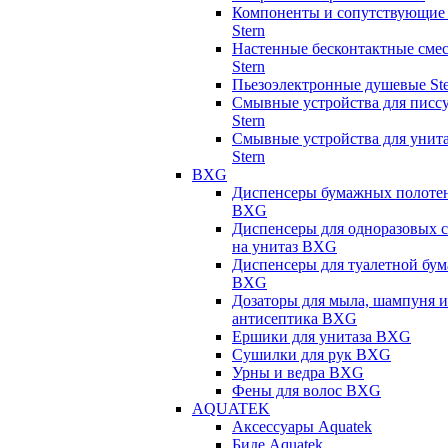
Компоненты и сопутствующие 
Stern
Настенные бесконтактные сме
Stern
Пьезоэлектронные душевые Ste
Смывные устройства для писс
Stern
Смывные устройства для унит
Stern
BXG
Диспенсеры бумажных полоте
BXG
Диспенсеры для одноразовых 
на унитаз BXG
Диспенсеры для туалетной бум
BXG
Дозаторы для мыла, шампуня и
антисептика BXG
Ершики для унитаза BXG
Сушилки для рук BXG
Урны и ведра BXG
Фены для волос BXG
AQUATEK
Аксессуары Aquatek
Биде Aquatek