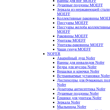
Ванны для ног MOEFF
Душевые поддоны MOEFF
Зеркала из нержавеющей стали
MOEFF
Коллективные раковины MOE
Писсуары MOEFF
Писсуары желоба коллективны
MOEFF
Раковины MOEFF
Унитазы MOEFF
Унитазы-раковины MOEFF
Чаши генуя MOEFF
NOFER
Аварийный душ Nofer
Ванны для инвалидов Nofer
Ведра для мусора Nofer
Вешалки и крючки Nofer
Встраиваемые установки Nofer
Диспенсеры для бумажных пол
Nofer
Дозаторы антисептика Nofer
Душевые поддоны Nofer
Ёршики для унитаза Nofer
Зеркала Nofer
Мыльницы Nofer