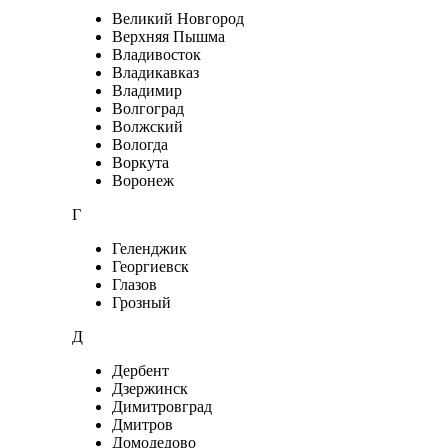
Великий Новгород
Верхняя Пышма
Владивосток
Владикавказ
Владимир
Волгоград
Волжский
Вологда
Воркута
Воронеж
Г
Геленджик
Георгиевск
Глазов
Грозный
Д
Дербент
Дзержинск
Димитровград
Дмитров
Домодедово