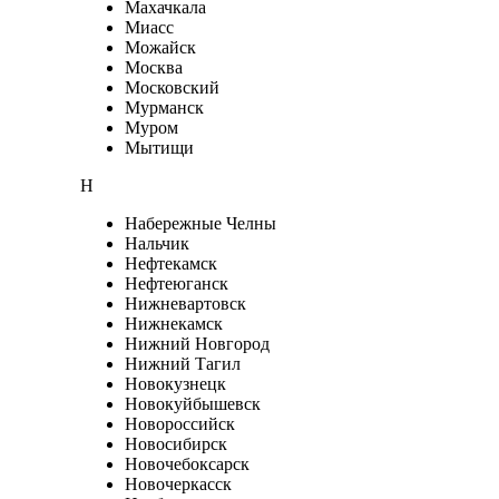
Махачкала
Миасс
Можайск
Москва
Московский
Мурманск
Муром
Мытищи
Н
Набережные Челны
Нальчик
Нефтекамск
Нефтеюганск
Нижневартовск
Нижнекамск
Нижний Новгород
Нижний Тагил
Новокузнецк
Новокуйбышевск
Новороссийск
Новосибирск
Новочебоксарск
Новочеркасск