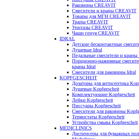
Раковины CREAVIT
Смесители и краны CREAVIT
Товары для МГН CREAVIT
Трапы CREAVIT
Унитазы CREAVIT
Чаши генуя CREAVIT
IDRAL
Детские бесконтактные смесите
Душевые Idral
Педальные смесители и краны I
Порционно-нажимные смесите
краны Idral
Смеcители для раковины Idral
KOPFGESCHEIT
Дозаторы для антисептика Kopf
Душевые Kopfgescheit
Комплектующие Kopfgescheit
Лейки Kopfgescheit
Писсуары Kopfgescheit
Смесители для раковины Kopfg
Термостаты Kopfgescheit
Устройства смыва Kopfgescheit
MEDICLINICS
Диспенсеры для бумажных пол