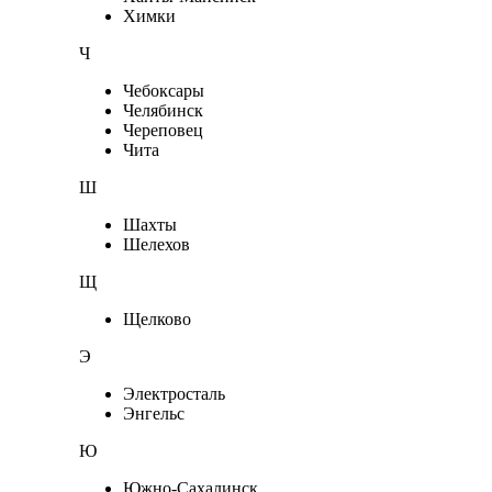
Химки
Ч
Чебоксары
Челябинск
Череповец
Чита
Ш
Шахты
Шелехов
Щ
Щелково
Э
Электросталь
Энгельс
Ю
Южно-Сахалинск