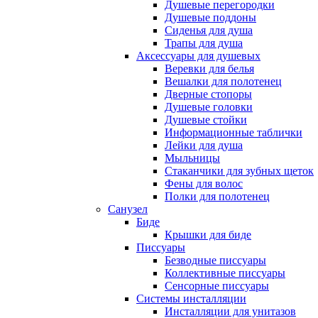
Душевые перегородки
Душевые поддоны
Сиденья для душа
Трапы для душа
Аксессуары для душевых
Веревки для белья
Вешалки для полотенец
Дверные стопоры
Душевые головки
Душевые стойки
Информационные таблички
Лейки для душа
Мыльницы
Стаканчики для зубных щеток
Фены для волос
Полки для полотенец
Санузел
Биде
Крышки для биде
Писсуары
Безводные писсуары
Коллективные писсуары
Сенсорные писсуары
Системы инсталляции
Инсталляции для унитазов