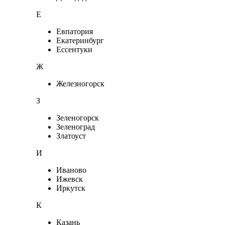
Е
Евпатория
Екатеринбург
Ессентуки
Ж
Железногорск
З
Зеленогорск
Зеленоград
Златоуст
И
Иваново
Ижевск
Иркутск
К
Казань