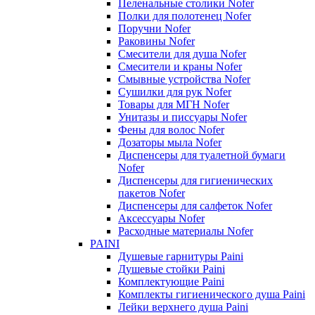
Пеленальные столики Nofer
Полки для полотенец Nofer
Поручни Nofer
Раковины Nofer
Смесители для душа Nofer
Смесители и краны Nofer
Смывные устройства Nofer
Сушилки для рук Nofer
Товары для МГН Nofer
Унитазы и писсуары Nofer
Фены для волос Nofer
Дозаторы мыла Nofer
Диспенсеры для туалетной бумаги
Nofer
Диспенсеры для гигиенических
пакетов Nofer
Диспенсеры для салфеток Nofer
Аксессуары Nofer
Расходные материалы Nofer
PAINI
Душевые гарнитуры Paini
Душевые стойки Paini
Комплектующие Paini
Комплекты гигиенического душа Paini
Лейки верхнего душа Paini