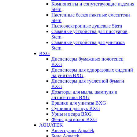
Компоненты и сопутствующие изделия
Stern
Настенные бесконтактные смесители
Stern
Пьезоэлектронные душевые Stern
Смывные устройства для писсуаров
Stern
Смывные устройства для унитазов
Stern
BXG
Диспенсеры бумажных полотенец
BXG
Диспенсеры для одноразовых сидений
на унитаз BXG
Диспенсеры для туалетной бумаги
BXG
Дозаторы для мыла, шампуня и
антисептика BXG
Ершики для унитаза BXG
Сушилки для рук BXG
Урны и ведра BXG
Фены для волос BXG
AQUATEK
Аксессуары Aquatek
Биде Aquatek