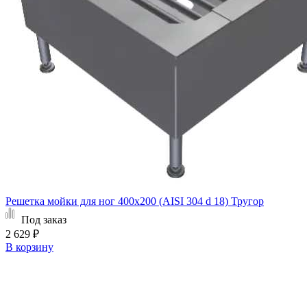
Решетка мойки для ног 400х200 (AISI 304 d 18) Тругор
Под заказ
2 629 ₽
В корзину