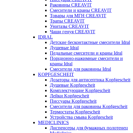
Раковины CREAVIT
Смесители и краны CREAVIT
Товары для МГН CREAVIT
Трапы CREAVIT
Унитазы CREAVIT
Чаши генуя CREAVIT
IDRAL
Детские бесконтактные смесители Idral
Душевые Idral
Педальные смесители и краны Idral
Порционно-нажимные смесители и
краны Idral
Смеcители для раковины Idral
KOPFGESCHEIT
Дозаторы для антисептика Kopfgescheit
Душевые Kopfgescheit
Комплектующие Kopfgescheit
Лейки Kopfgescheit
Писсуары Kopfgescheit
Смесители для раковины Kopfgescheit
Термостаты Kopfgescheit
Устройства смыва Kopfgescheit
MEDICLINICS
Диспенсеры для бумажных полотенец