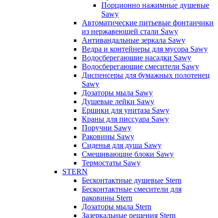
Порционно нажимные душевые
Sawy
Автоматические питьевые фонтанчики
из нержавеющей стали Sawy
Антивандальные зеркала Sawy
Ведра и контейнеры для мусора Sawy
Водосберегающие насадки Sawy
Водосберегающие смесители Sawy
Диспенсеры для бумажных полотенец
Sawy
Дозаторы мыла Sawy
Душевые лейки Sawy
Ершики для унитаза Sawy
Краны для писсуара Sawy
Поручни Sawy
Раковины Sawy
Сиденья для душа Sawy
Смешивающие блоки Sawy
Термостаты Sawy
STERN
Бесконтактные душевые Stern
Бесконтактные смесители для
раковины Stern
Дозаторы мыла Stern
Зазеркальные решения Stern