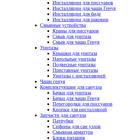
Инсталляции для писсуаров
Инсталляции для чаши Генуя
Инсталляции для биде
Инсталляции для раковин
Смывные устройства
Краны для писсуаров
Смыв для унитаза
Смыв для чаши Генуя
Унитазы
Крышки для унитаза
Напольные унитазы
Подвесные унитазы
Приставные унитазы
Унитазы с инсталляцией
Чаши генуя
Комплектующие для санузла
Бачки для унитаза
Бачки для чаши Генуя
Перегородки для писсуаров
Кнопки для инсталляций
Запчасти дли санузла
Патрубки
Сифоны для сан узлов
Смывная арматура
Блоки питания