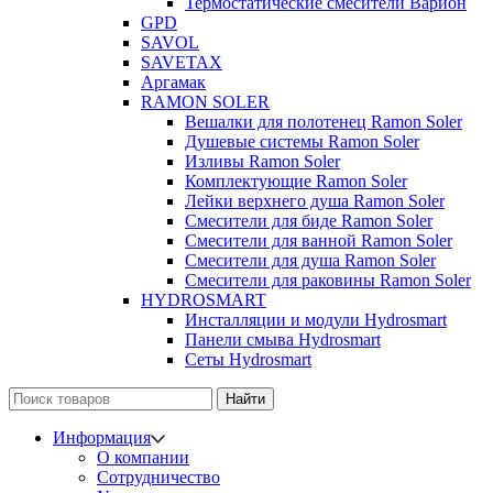
Термостатические смесители Варион
GPD
SAVOL
SAVETAX
Аргамак
RAMON SOLER
Вешалки для полотенец Ramon Soler
Душевые системы Ramon Soler
Изливы Ramon Soler
Комплектующие Ramon Soler
Лейки верхнего душа Ramon Soler
Смесители для биде Ramon Soler
Смесители для ванной Ramon Soler
Смесители для душа Ramon Soler
Смесители для раковины Ramon Soler
HYDROSMART
Инсталляции и модули Hydrosmart
Панели смыва Hydrosmart
Сеты Hydrosmart
Найти
Информация
О компании
Сотрудничество