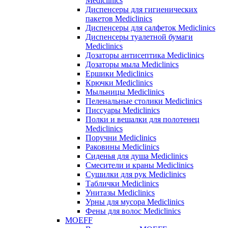
Mediclinics
Диспенсеры для гигиенических
пакетов Mediclinics
Диспенсеры для салфеток Mediclinics
Диспенсеры туалетной бумаги
Mediclinics
Дозаторы антисептика Mediclinics
Дозаторы мыла Mediclinics
Ершики Mediclinics
Крючки Mediclinics
Мыльницы Mediclinics
Пеленальные столики Mediclinics
Писсуары Mediclinics
Полки и вешалки для полотенец
Mediclinics
Поручни Mediclinics
Раковины Mediclinics
Сиденья для душа Mediclinics
Смесители и краны Mediclinics
Сушилки для рук Mediclinics
Таблички Mediclinics
Унитазы Mediclinics
Урны для мусора Mediclinics
Фены для волос Mediclinics
MOEFF