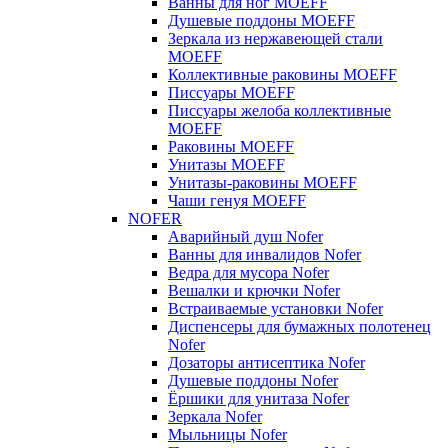
Ванны для ног MOEFF
Душевые поддоны MOEFF
Зеркала из нержавеющей стали
MOEFF
Коллективные раковины MOEFF
Писсуары MOEFF
Писсуары желоба коллективные
MOEFF
Раковины MOEFF
Унитазы MOEFF
Унитазы-раковины MOEFF
Чаши генуя MOEFF
NOFER
Аварийный душ Nofer
Ванны для инвалидов Nofer
Ведра для мусора Nofer
Вешалки и крючки Nofer
Встраиваемые установки Nofer
Диспенсеры для бумажных полотенец
Nofer
Дозаторы антисептика Nofer
Душевые поддоны Nofer
Ёршики для унитаза Nofer
Зеркала Nofer
Мыльницы Nofer