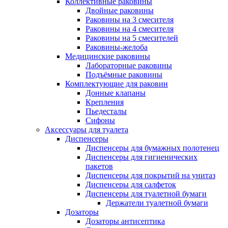
Коллективные раковины
Двойные раковины
Раковины на 3 смесителя
Раковины на 4 смесителя
Раковины на 5 смесителей
Раковины-желоба
Медицинские раковины
Лабораторные раковины
Подъёмные раковины
Комплектующие для раковин
Донные клапаны
Крепления
Пьедесталы
Сифоны
Аксессуары для туалета
Диспенсеры
Диспенсеры для бумажных полотенец
Диспенсеры для гигиенических
пакетов
Диспенсеры для покрытий на унитаз
Диспенсеры для салфеток
Диспенсеры для туалетной бумаги
Держатели туалетной бумаги
Дозаторы
Дозаторы антисептика