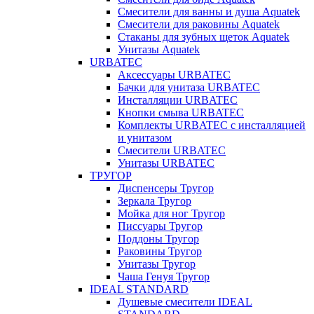
Смесители для ванны и душа Aquatek
Смесители для раковины Aquatek
Стаканы для зубных щеток Aquatek
Унитазы Aquatek
URBATEC
Аксессуары URBATEC
Бачки для унитаза URBATEC
Инсталляции URBATEC
Кнопки смыва URBATEC
Комплекты URBATEC с инсталляцией
и унитазом
Смесители URBATEC
Унитазы URBATEC
ТРУГОР
Диспенсеры Тругор
Зеркала Тругор
Мойка для ног Тругор
Писсуары Тругор
Поддоны Тругор
Раковины Тругор
Унитазы Тругор
Чаша Генуя Тругор
IDEAL STANDARD
Душевые смесители IDEAL