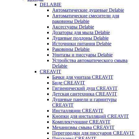
DELABIE
Автоматические душевые Delabie
Автоматические смесители для
раковины Delabie
Аксессуары Delabie
Дозаторы для мыла Delabie
Душевые поддоны Delabie
Источники питания Delabie
Раковины Delabie
Унитазы и писсуары Delabie
Устройства автоматического смыва
Delabie
CREAVIT
Бачки для унитаза CREAVIT
Биде CREAVIT
Гигиенический душ CREAVIT
Детская сантехника CREAVIT
Душевые панели и гарнитуры
CREAVIT
Инсталляции CREAVIT
Кнопки для инсталляций CREAVIT
Комплектующие CREAVIT
Механизмы смыва CREAVIT
Перегородки для писсуаров CREAVIT
Писсуары CREAVIT