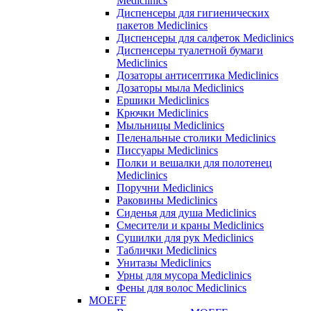
Mediclinics
Диспенсеры для гигиенических
пакетов Mediclinics
Диспенсеры для салфеток Mediclinics
Диспенсеры туалетной бумаги
Mediclinics
Дозаторы антисептика Mediclinics
Дозаторы мыла Mediclinics
Ершики Mediclinics
Крючки Mediclinics
Мыльницы Mediclinics
Пеленальные столики Mediclinics
Писсуары Mediclinics
Полки и вешалки для полотенец
Mediclinics
Поручни Mediclinics
Раковины Mediclinics
Сиденья для душа Mediclinics
Смесители и краны Mediclinics
Сушилки для рук Mediclinics
Таблички Mediclinics
Унитазы Mediclinics
Урны для мусора Mediclinics
Фены для волос Mediclinics
MOEFF