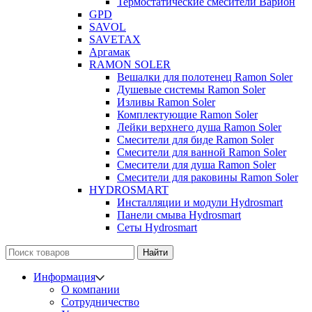
Термостатические смесители Варион
GPD
SAVOL
SAVETAX
Аргамак
RAMON SOLER
Вешалки для полотенец Ramon Soler
Душевые системы Ramon Soler
Изливы Ramon Soler
Комплектующие Ramon Soler
Лейки верхнего душа Ramon Soler
Смесители для биде Ramon Soler
Смесители для ванной Ramon Soler
Смесители для душа Ramon Soler
Смесители для раковины Ramon Soler
HYDROSMART
Инсталляции и модули Hydrosmart
Панели смыва Hydrosmart
Сеты Hydrosmart
Найти
Информация
О компании
Сотрудничество