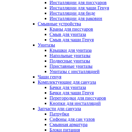
Инсталляции для писсуаров
Инсталляции для чаши Генуя
Инсталляции для биде
Инсталляции для раковин
Смывные устройства
Краны для писсуаров
Смыв для унитаза
Смыв для чаши Генуя
Унитазы
Крышки для унитаза
Напольные унитазы
Подвесные унитазы
Приставные унитазы
Унитазы с инсталляцией
Чаши генуя
Комплектующие для санузла
Бачки для унитаза
Бачки для чаши Генуя
Перегородки для писсуаров
Кнопки для инсталляций
Запчасти дли санузла
Патрубки
Сифоны для сан узлов
Смывная арматура
Блоки питания