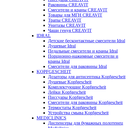
Раковины CREAVIT
Смесители и краны CREAVIT
Товары для МГН CREAVIT
Трапы CREAVIT
Унитазы CREAVIT
Чаши генуя CREAVIT
IDRAL
Детские бесконтактные смесители Idral
Душевые Idral
Педальные смесители и краны Idral
Порционно-нажимные смесители и
краны Idral
Смеcители для раковины Idral
KOPFGESCHEIT
Дозаторы для антисептика Kopfgescheit
Душевые Kopfgescheit
Комплектующие Kopfgescheit
Лейки Kopfgescheit
Писсуары Kopfgescheit
Смесители для раковины Kopfgescheit
Термостаты Kopfgescheit
Устройства смыва Kopfgescheit
MEDICLINICS
Диспенсеры для бумажных полотенец