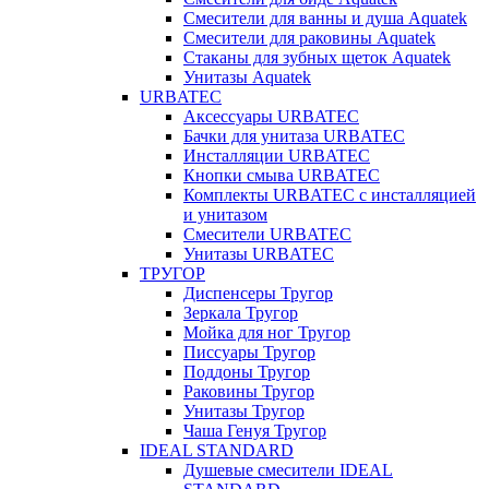
Смесители для ванны и душа Aquatek
Смесители для раковины Aquatek
Стаканы для зубных щеток Aquatek
Унитазы Aquatek
URBATEC
Аксессуары URBATEC
Бачки для унитаза URBATEC
Инсталляции URBATEC
Кнопки смыва URBATEC
Комплекты URBATEC с инсталляцией
и унитазом
Смесители URBATEC
Унитазы URBATEC
ТРУГОР
Диспенсеры Тругор
Зеркала Тругор
Мойка для ног Тругор
Писсуары Тругор
Поддоны Тругор
Раковины Тругор
Унитазы Тругор
Чаша Генуя Тругор
IDEAL STANDARD
Душевые смесители IDEAL