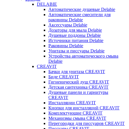
DELABIE
Автоматические душевые Delabie
Автоматические смесители для
раковины Delabie
Аксессуары Delabie
Дозаторы для мыла Delabie
Душевые поддоны Delabie
Источники питания Delabie
Раковины Delabie
Унитазы и писсуары Delabie
Устройства автоматического смыва
Delabie
CREAVIT
Бачки для унитаза CREAVIT
Биде CREAVIT
Гигиенический душ CREAVIT
Детская сантехника CREAVIT
Душевые панели и гарнитуры
CREAVIT
Инсталляции CREAVIT
Кнопки для инсталляций CREAVIT
Комплектующие CREAVIT
Механизмы смыва CREAVIT
Перегородки для писсуаров CREAVIT
Писсуары CREAVIT