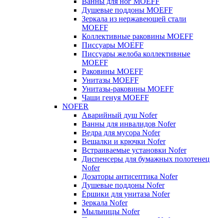
Ванны для ног MOEFF
Душевые поддоны MOEFF
Зеркала из нержавеющей стали
MOEFF
Коллективные раковины MOEFF
Писсуары MOEFF
Писсуары желоба коллективные
MOEFF
Раковины MOEFF
Унитазы MOEFF
Унитазы-раковины MOEFF
Чаши генуя MOEFF
NOFER
Аварийный душ Nofer
Ванны для инвалидов Nofer
Ведра для мусора Nofer
Вешалки и крючки Nofer
Встраиваемые установки Nofer
Диспенсеры для бумажных полотенец
Nofer
Дозаторы антисептика Nofer
Душевые поддоны Nofer
Ёршики для унитаза Nofer
Зеркала Nofer
Мыльницы Nofer