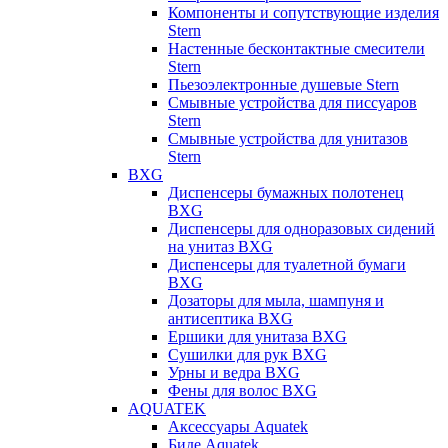
Компоненты и сопутствующие изделия
Stern
Настенные бесконтактные смесители
Stern
Пьезоэлектронные душевые Stern
Смывные устройства для писсуаров
Stern
Смывные устройства для унитазов
Stern
BXG
Диспенсеры бумажных полотенец
BXG
Диспенсеры для одноразовых сидений
на унитаз BXG
Диспенсеры для туалетной бумаги
BXG
Дозаторы для мыла, шампуня и
антисептика BXG
Ершики для унитаза BXG
Сушилки для рук BXG
Урны и ведра BXG
Фены для волос BXG
AQUATEK
Аксессуары Aquatek
Биде Aquatek