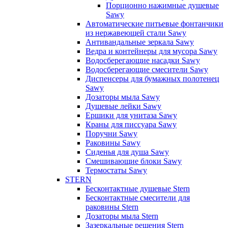
Порционно нажимные душевые
Sawy
Автоматические питьевые фонтанчики
из нержавеющей стали Sawy
Антивандальные зеркала Sawy
Ведра и контейнеры для мусора Sawy
Водосберегающие насадки Sawy
Водосберегающие смесители Sawy
Диспенсеры для бумажных полотенец
Sawy
Дозаторы мыла Sawy
Душевые лейки Sawy
Ершики для унитаза Sawy
Краны для писсуара Sawy
Поручни Sawy
Раковины Sawy
Сиденья для душа Sawy
Смешивающие блоки Sawy
Термостаты Sawy
STERN
Бесконтактные душевые Stern
Бесконтактные смесители для
раковины Stern
Дозаторы мыла Stern
Зазеркальные решения Stern