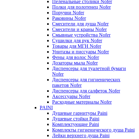
Пеленальные столики Nofer
Полки для полотенец Nofer
Поручни Nofer
Раковины Nofer
Смесители для душа Nofer
Смесители и краны Nofer
Смывные устройства Nofer
Сушилки для рук Nofer
Товары для МГН Nofer
Унитазы и писсуары Nofer
Фены для волос Nofer
Дозаторы мыла Nofer
Диспенсеры для туалетной бумаги
Nofer
Диспенсеры для гигиенических
пакетов Nofer
Диспенсеры для салфеток Nofer
Аксессуары Nofer
Расходные материалы Nofer
PAINI
Душевые гарнитуры Paini
Душевые стойки Paini
Комплектующие Paini
Комплекты гигиенического душа Paini
Лейки верхнего душа Paini