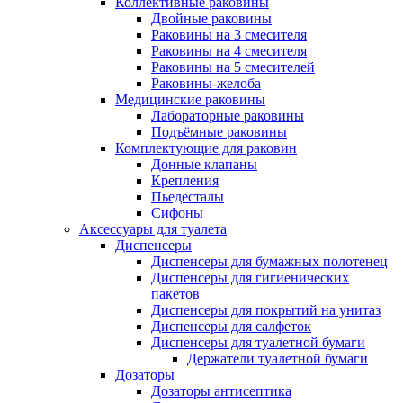
Коллективные раковины
Двойные раковины
Раковины на 3 смесителя
Раковины на 4 смесителя
Раковины на 5 смесителей
Раковины-желоба
Медицинские раковины
Лабораторные раковины
Подъёмные раковины
Комплектующие для раковин
Донные клапаны
Крепления
Пьедесталы
Сифоны
Аксессуары для туалета
Диспенсеры
Диспенсеры для бумажных полотенец
Диспенсеры для гигиенических
пакетов
Диспенсеры для покрытий на унитаз
Диспенсеры для салфеток
Диспенсеры для туалетной бумаги
Держатели туалетной бумаги
Дозаторы
Дозаторы антисептика