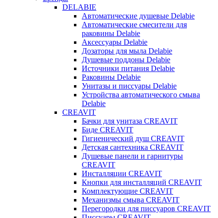
DELABIE
Автоматические душевые Delabie
Автоматические смесители для
раковины Delabie
Аксессуары Delabie
Дозаторы для мыла Delabie
Душевые поддоны Delabie
Источники питания Delabie
Раковины Delabie
Унитазы и писсуары Delabie
Устройства автоматического смыва
Delabie
CREAVIT
Бачки для унитаза CREAVIT
Биде CREAVIT
Гигиенический душ CREAVIT
Детская сантехника CREAVIT
Душевые панели и гарнитуры
CREAVIT
Инсталляции CREAVIT
Кнопки для инсталляций CREAVIT
Комплектующие CREAVIT
Механизмы смыва CREAVIT
Перегородки для писсуаров CREAVIT
Писсуары CREAVIT