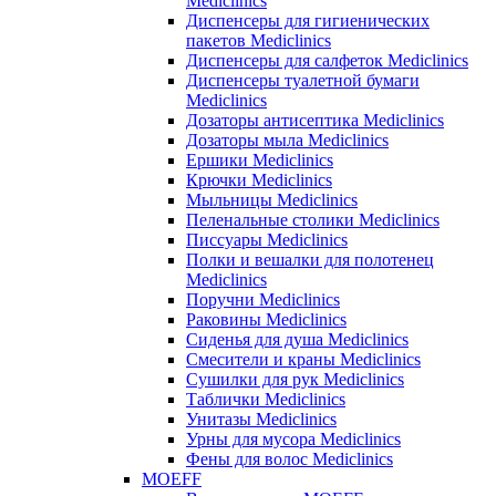
Mediclinics
Диспенсеры для гигиенических
пакетов Mediclinics
Диспенсеры для салфеток Mediclinics
Диспенсеры туалетной бумаги
Mediclinics
Дозаторы антисептика Mediclinics
Дозаторы мыла Mediclinics
Ершики Mediclinics
Крючки Mediclinics
Мыльницы Mediclinics
Пеленальные столики Mediclinics
Писсуары Mediclinics
Полки и вешалки для полотенец
Mediclinics
Поручни Mediclinics
Раковины Mediclinics
Сиденья для душа Mediclinics
Смесители и краны Mediclinics
Сушилки для рук Mediclinics
Таблички Mediclinics
Унитазы Mediclinics
Урны для мусора Mediclinics
Фены для волос Mediclinics
MOEFF