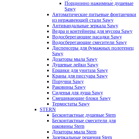
Порционно нажимные душевые
Sawy
Автоматические питьевые фонтанчики
из нержавеющей стали Sawy
Антивандальные зеркала Sawy
Ведра и контейнеры для мусора Sawy
Водосберегающие насадки Sawy
Водосберегающие смесители Sawy
Диспенсеры для бумажных полотенец
Sawy
Дозаторы мыла Sawy
Душевые лейки Sawy
Ершики для унитаза Sawy
Краны для писсуара Sawy
Поручни Sawy
Раковины Sawy
Сиденья для душа Sawy
Смешивающие блоки Sawy
Термостаты Sawy
STERN
Бесконтактные душевые Stern
Бесконтактные смесители для
раковины Stern
Дозаторы мыла Stern
Зазеркальные решения Stern