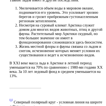
Таяние льдов имеет и другие последствия:
Увеличивается объем воды в мировом океане,
поднимается его уровень. Это усиливает эрозию
берегов и грозит прибрежным густонаселенным
регионам затоплением.
Несмотря на суровый климат Арктика служит
домом для многих видов животных, птиц и другой
фауны. Растительный мир Арктики скудный, но
тем большее значение он имеет в
функционировании сложившихся здесь биосистем.
Жизнь местной флоры и фауны связана со льдом и
снегом, исчезновение которых меняет условия их
существования и ведет к исчезновению видов.
В XXI веке масса льда в Арктике в летний период
уменьшается на 70% по сравнению с 1980-ми годами XX
века. За 10 лет ледовый фонд в среднем уменьшается на
13%.
[1]
Северный полярный круг - условная линия на широте