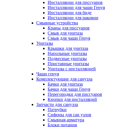
Инсталляции для писсуаров
Инсталляции для чаши Генуя
Инсталляции для биде
Инсталляции для раковин
Смывные устройства
Краны для писсуаров
Смыв для унитаза
Смыв для чаши Генуя
Унитазы
Крышки для унитаза
Напольные унитазы
Подвесные унитазы
Приставные унитазы
Унитазы с инсталляцией
Чаши генуя
Комплектующие для санузла
Бачки для унитаза
Бачки для чаши Генуя
Перегородки для писсуаров
Кнопки для инсталляций
Запчасти дли санузла
Патрубки
Сифоны для сан узлов
Смывная арматура
Блоки питания