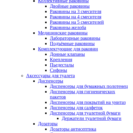
Коллективные раковины
Двойные раковины
Раковины на 3 смесителя
Раковины на 4 смесителя
Раковины на 5 смесителей
Раковины-желоба
Медицинские раковины
Лабораторные раковины
Подъёмные раковины
Комплектующие для раковин
Донные клапаны
Крепления
Пьедесталы
Сифоны
Аксессуары для туалета
Диспенсеры
Диспенсеры для бумажных полотенец
Диспенсеры для гигиенических
пакетов
Диспенсеры для покрытий на унитаз
Диспенсеры для салфеток
Диспенсеры для туалетной бумаги
Держатели туалетной бумаги
Дозаторы
Дозаторы антисептика