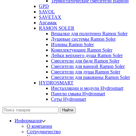
Термостатические смесители Варион
GPD
SAVOL
SAVETAX
Аргамак
RAMON SOLER
Вешалки для полотенец Ramon Soler
Душевые системы Ramon Soler
Изливы Ramon Soler
Комплектующие Ramon Soler
Лейки верхнего душа Ramon Soler
Смесители для биде Ramon Soler
Смесители для ванной Ramon Soler
Смесители для душа Ramon Soler
Смесители для раковины Ramon Soler
HYDROSMART
Инсталляции и модули Hydrosmart
Панели смыва Hydrosmart
Сеты Hydrosmart
Найти
Информация
О компании
Сотрудничество