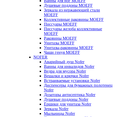
Ванны для ног MOEFF
Душевые поддоны MOEFF
Зеркала из нержавеющей стали
MOEFF
Коллективные раковины MOEFF
Писсуары MOEFF
Писсуары желоба коллективные
MOEFF
Раковины MOEFF
Унитазы MOEFF
Унитазы-раковины MOEFF
Чаши генуя MOEFF
NOFER
Аварийный душ Nofer
Ванны для инвалидов Nofer
Ведра для мусора Nofer
Вешалки и крючки Nofer
Встраиваемые установки Nofer
Диспенсеры для бумажных полотенец
Nofer
Дозаторы антисептика Nofer
Душевые поддоны Nofer
Ёршики для унитаза Nofer
Зеркала Nofer
Мыльницы Nofer