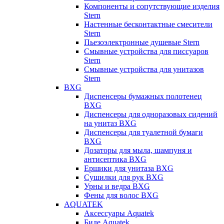
Компоненты и сопутствующие изделия
Stern
Настенные бесконтактные смесители
Stern
Пьезоэлектронные душевые Stern
Смывные устройства для писсуаров
Stern
Смывные устройства для унитазов
Stern
BXG
Диспенсеры бумажных полотенец
BXG
Диспенсеры для одноразовых сидений
на унитаз BXG
Диспенсеры для туалетной бумаги
BXG
Дозаторы для мыла, шампуня и
антисептика BXG
Ершики для унитаза BXG
Сушилки для рук BXG
Урны и ведра BXG
Фены для волос BXG
AQUATEK
Аксессуары Aquatek
Биде Aquatek