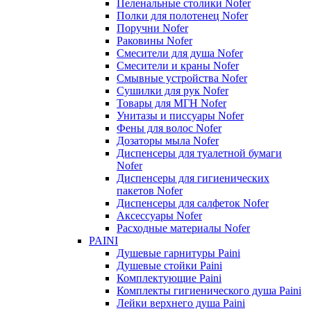
Пеленальные столики Nofer
Полки для полотенец Nofer
Поручни Nofer
Раковины Nofer
Смесители для душа Nofer
Смесители и краны Nofer
Смывные устройства Nofer
Сушилки для рук Nofer
Товары для МГН Nofer
Унитазы и писсуары Nofer
Фены для волос Nofer
Дозаторы мыла Nofer
Диспенсеры для туалетной бумаги
Nofer
Диспенсеры для гигиенических
пакетов Nofer
Диспенсеры для салфеток Nofer
Аксессуары Nofer
Расходные материалы Nofer
PAINI
Душевые гарнитуры Paini
Душевые стойки Paini
Комплектующие Paini
Комплекты гигиенического душа Paini
Лейки верхнего душа Paini