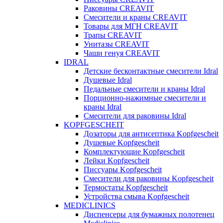
Раковины CREAVIT
Смесители и краны CREAVIT
Товары для МГН CREAVIT
Трапы CREAVIT
Унитазы CREAVIT
Чаши генуя CREAVIT
IDRAL
Детские бесконтактные смесители Idral
Душевые Idral
Педальные смесители и краны Idral
Порционно-нажимные смесители и
краны Idral
Смеcители для раковины Idral
KOPFGESCHEIT
Дозаторы для антисептика Kopfgescheit
Душевые Kopfgescheit
Комплектующие Kopfgescheit
Лейки Kopfgescheit
Писсуары Kopfgescheit
Смесители для раковины Kopfgescheit
Термостаты Kopfgescheit
Устройства смыва Kopfgescheit
MEDICLINICS
Диспенсеры для бумажных полотенец