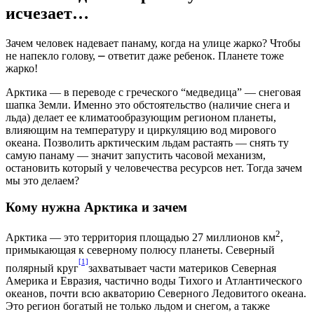
исчезает…
Зачем человек надевает панаму, когда на улице жарко? Чтобы
не напекло голову, ⎼ ответит даже ребенок. Планете тоже
жарко!
Арктика — в переводе с греческого “медведица” — снеговая
шапка Земли. Именно это обстоятельство (наличие снега и
льда) делает ее климатообразующим регионом планеты,
влияющим на температуру и циркуляцию вод мирового
океана. Позволить арктическим льдам растаять — снять ту
самую панаму — значит запустить часовой механизм,
остановить который у человечества ресурсов нет. Тогда зачем
мы это делаем?
Кому нужна Арктика и зачем
2
Арктика — это территория площадью 27 миллионов км
,
примыкающая к северному полюсу планеты. Северный
[1]
полярный круг
захватывает части материков Северная
Америка и Евразия, частично воды Тихого и Атлантического
океанов, почти всю акваторию Северного Ледовитого океана.
Это регион богатый не только льдом и снегом, а также