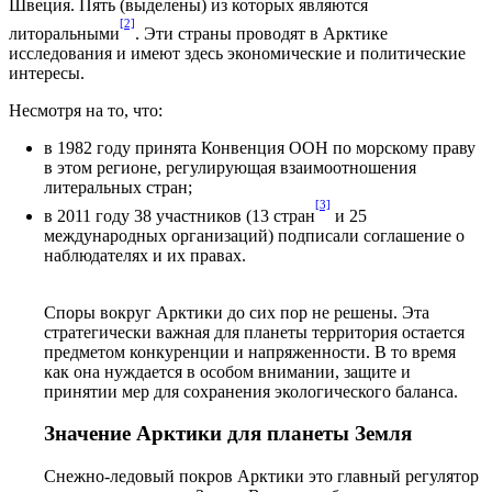
Швеция. Пять (выделены) из которых являются
[2]
литоральными
. Эти страны проводят в Арктике
исследования и имеют здесь экономические и политические
интересы.
Несмотря на то, что:
в 1982 году принята Конвенция ООН по морскому праву
в этом регионе, регулирующая взаимоотношения
литеральных стран;
[3]
в 2011 году 38 участников (13 стран
и 25
международных организаций) подписали соглашение о
наблюдателях и их правах.
Споры вокруг Арктики до сих пор не решены. Эта
стратегически важная для планеты территория остается
предметом конкуренции и напряженности. В то время
как она нуждается в особом внимании, защите и
принятии мер для сохранения экологического баланса.
Значение Арктики для планеты Земля
Снежно-ледовый покров Арктики это главный регулятор