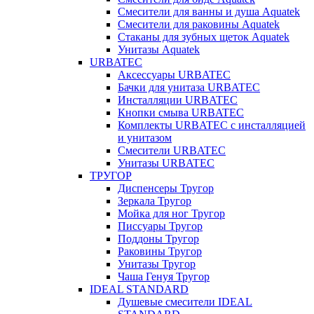
Смесители для ванны и душа Aquatek
Смесители для раковины Aquatek
Стаканы для зубных щеток Aquatek
Унитазы Aquatek
URBATEC
Аксессуары URBATEC
Бачки для унитаза URBATEC
Инсталляции URBATEC
Кнопки смыва URBATEC
Комплекты URBATEC с инсталляцией
и унитазом
Смесители URBATEC
Унитазы URBATEC
ТРУГОР
Диспенсеры Тругор
Зеркала Тругор
Мойка для ног Тругор
Писсуары Тругор
Поддоны Тругор
Раковины Тругор
Унитазы Тругор
Чаша Генуя Тругор
IDEAL STANDARD
Душевые смесители IDEAL