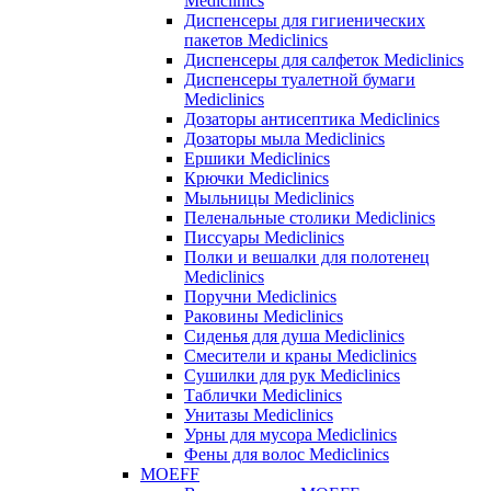
Mediclinics
Диспенсеры для гигиенических
пакетов Mediclinics
Диспенсеры для салфеток Mediclinics
Диспенсеры туалетной бумаги
Mediclinics
Дозаторы антисептика Mediclinics
Дозаторы мыла Mediclinics
Ершики Mediclinics
Крючки Mediclinics
Мыльницы Mediclinics
Пеленальные столики Mediclinics
Писсуары Mediclinics
Полки и вешалки для полотенец
Mediclinics
Поручни Mediclinics
Раковины Mediclinics
Сиденья для душа Mediclinics
Смесители и краны Mediclinics
Сушилки для рук Mediclinics
Таблички Mediclinics
Унитазы Mediclinics
Урны для мусора Mediclinics
Фены для волос Mediclinics
MOEFF