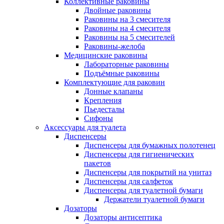
Коллективные раковины
Двойные раковины
Раковины на 3 смесителя
Раковины на 4 смесителя
Раковины на 5 смесителей
Раковины-желоба
Медицинские раковины
Лабораторные раковины
Подъёмные раковины
Комплектующие для раковин
Донные клапаны
Крепления
Пьедесталы
Сифоны
Аксессуары для туалета
Диспенсеры
Диспенсеры для бумажных полотенец
Диспенсеры для гигиенических
пакетов
Диспенсеры для покрытий на унитаз
Диспенсеры для салфеток
Диспенсеры для туалетной бумаги
Держатели туалетной бумаги
Дозаторы
Дозаторы антисептика