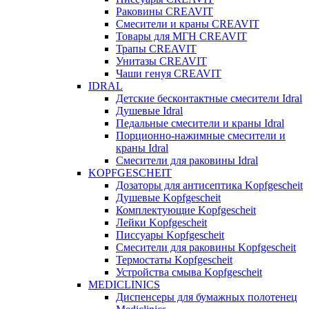
Раковины CREAVIT
Смесители и краны CREAVIT
Товары для МГН CREAVIT
Трапы CREAVIT
Унитазы CREAVIT
Чаши генуя CREAVIT
IDRAL
Детские бесконтактные смесители Idral
Душевые Idral
Педальные смесители и краны Idral
Порционно-нажимные смесители и
краны Idral
Смеcители для раковины Idral
KOPFGESCHEIT
Дозаторы для антисептика Kopfgescheit
Душевые Kopfgescheit
Комплектующие Kopfgescheit
Лейки Kopfgescheit
Писсуары Kopfgescheit
Смесители для раковины Kopfgescheit
Термостаты Kopfgescheit
Устройства смыва Kopfgescheit
MEDICLINICS
Диспенсеры для бумажных полотенец