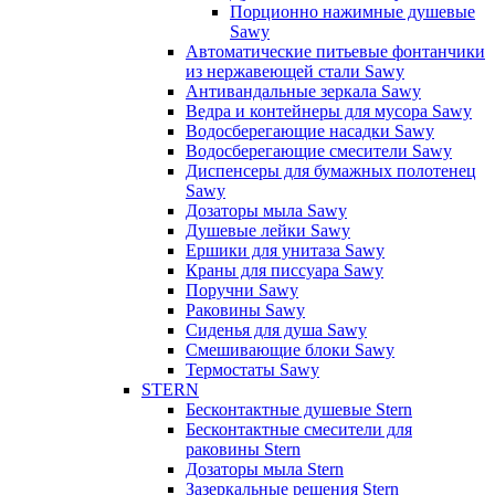
Порционно нажимные душевые
Sawy
Автоматические питьевые фонтанчики
из нержавеющей стали Sawy
Антивандальные зеркала Sawy
Ведра и контейнеры для мусора Sawy
Водосберегающие насадки Sawy
Водосберегающие смесители Sawy
Диспенсеры для бумажных полотенец
Sawy
Дозаторы мыла Sawy
Душевые лейки Sawy
Ершики для унитаза Sawy
Краны для писсуара Sawy
Поручни Sawy
Раковины Sawy
Сиденья для душа Sawy
Смешивающие блоки Sawy
Термостаты Sawy
STERN
Бесконтактные душевые Stern
Бесконтактные смесители для
раковины Stern
Дозаторы мыла Stern
Зазеркальные решения Stern