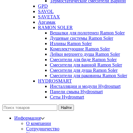
Термостатические смесители Варион
GPD
SAVOL
SAVETAX
Аргамак
RAMON SOLER
Вешалки для полотенец Ramon Soler
Душевые системы Ramon Soler
Изливы Ramon Soler
Комплектующие Ramon Soler
Лейки верхнего душа Ramon Soler
Смесители для биде Ramon Soler
Смесители для ванной Ramon Soler
Смесители для душа Ramon Soler
Смесители для раковины Ramon Soler
HYDROSMART
Инсталляции и модули Hydrosmart
Панели смыва Hydrosmart
Сеты Hydrosmart
Найти
Информация
О компании
Сотрудничество