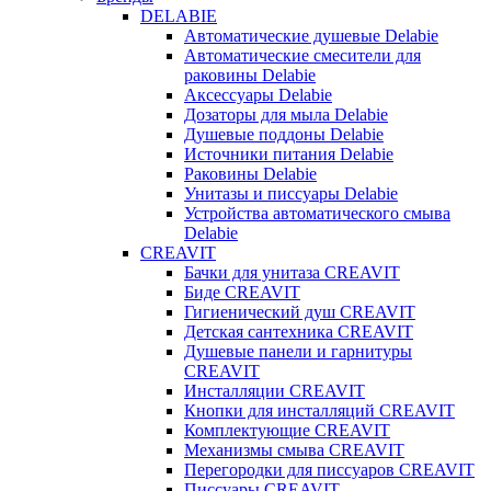
DELABIE
Автоматические душевые Delabie
Автоматические смесители для
раковины Delabie
Аксессуары Delabie
Дозаторы для мыла Delabie
Душевые поддоны Delabie
Источники питания Delabie
Раковины Delabie
Унитазы и писсуары Delabie
Устройства автоматического смыва
Delabie
CREAVIT
Бачки для унитаза CREAVIT
Биде CREAVIT
Гигиенический душ CREAVIT
Детская сантехника CREAVIT
Душевые панели и гарнитуры
CREAVIT
Инсталляции CREAVIT
Кнопки для инсталляций CREAVIT
Комплектующие CREAVIT
Механизмы смыва CREAVIT
Перегородки для писсуаров CREAVIT
Писсуары CREAVIT