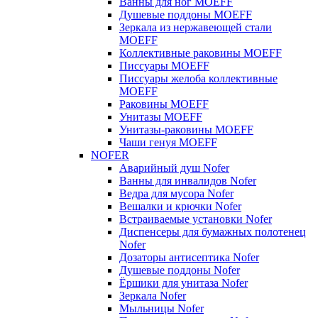
Ванны для ног MOEFF
Душевые поддоны MOEFF
Зеркала из нержавеющей стали
MOEFF
Коллективные раковины MOEFF
Писсуары MOEFF
Писсуары желоба коллективные
MOEFF
Раковины MOEFF
Унитазы MOEFF
Унитазы-раковины MOEFF
Чаши генуя MOEFF
NOFER
Аварийный душ Nofer
Ванны для инвалидов Nofer
Ведра для мусора Nofer
Вешалки и крючки Nofer
Встраиваемые установки Nofer
Диспенсеры для бумажных полотенец
Nofer
Дозаторы антисептика Nofer
Душевые поддоны Nofer
Ёршики для унитаза Nofer
Зеркала Nofer
Мыльницы Nofer