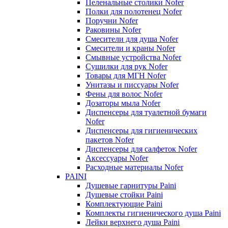
Пеленальные столики Nofer
Полки для полотенец Nofer
Поручни Nofer
Раковины Nofer
Смесители для душа Nofer
Смесители и краны Nofer
Смывные устройства Nofer
Сушилки для рук Nofer
Товары для МГН Nofer
Унитазы и писсуары Nofer
Фены для волос Nofer
Дозаторы мыла Nofer
Диспенсеры для туалетной бумаги
Nofer
Диспенсеры для гигиенических
пакетов Nofer
Диспенсеры для салфеток Nofer
Аксессуары Nofer
Расходные материалы Nofer
PAINI
Душевые гарнитуры Paini
Душевые стойки Paini
Комплектующие Paini
Комплекты гигиенического душа Paini
Лейки верхнего душа Paini