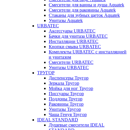
Смесители для ванны и душа Aquatek
Смесители для раковины Aquatek
Стаканы для зубных щеток Aquatek
Унитазы Aquatek
URBATEC
Аксессуары URBATEC
Бачки для унитаза URBATEC
Инсталляции URBATEC
Кнопки смыва URBATEC
Комплекты URBATEC с инсталляцией
и унитазом
Смесители URBATEC
Унитазы URBATEC
ТРУГОР
Диспенсеры Тругор
Зеркала Тругор
Мойка для ног Тругор
Писсуары Тругор
Поддоны Тругор
Раковины Тругор
Унитазы Тругор
Чаша Генуя Тругор
IDEAL STANDARD
Душевые смесители IDEAL