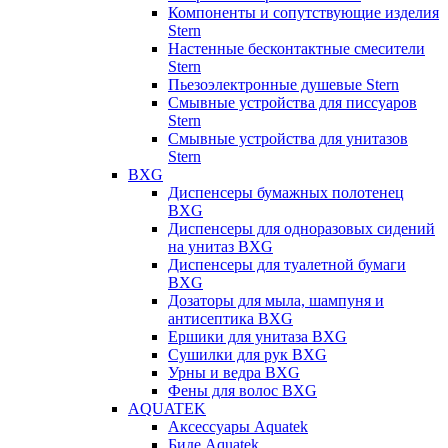
Компоненты и сопутствующие изделия
Stern
Настенные бесконтактные смесители
Stern
Пьезоэлектронные душевые Stern
Смывные устройства для писсуаров
Stern
Смывные устройства для унитазов
Stern
BXG
Диспенсеры бумажных полотенец
BXG
Диспенсеры для одноразовых сидений
на унитаз BXG
Диспенсеры для туалетной бумаги
BXG
Дозаторы для мыла, шампуня и
антисептика BXG
Ершики для унитаза BXG
Сушилки для рук BXG
Урны и ведра BXG
Фены для волос BXG
AQUATEK
Аксессуары Aquatek
Биде Aquatek