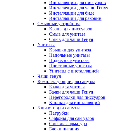
Инсталляции для писсуаров
Инсталляции для чаши Генуя
Инсталляции для биде
Инсталляции для раковин
Смывные устройства
Краны для писсуаров
Смыв для унитаза
Смыв для чаши Генуя
Унитазы
Крышки для унитаза
Напольные унитазы
Подвесные унитазы
Приставные унитазы
Унитазы с инсталляцией
Чаши генуя
Комплектующие для санузла
Бачки для унитаза
Бачки для чаши Генуя
Перегородки для писсуаров
Кнопки для инсталляций
Запчасти дли санузла
Патрубки
Сифоны для сан узлов
Смывная арматура
Блоки питания