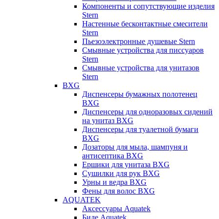
Компоненты и сопутствующие изделия
Stern
Настенные бесконтактные смесители
Stern
Пьезоэлектронные душевые Stern
Смывные устройства для писсуаров
Stern
Смывные устройства для унитазов
Stern
BXG
Диспенсеры бумажных полотенец
BXG
Диспенсеры для одноразовых сидений
на унитаз BXG
Диспенсеры для туалетной бумаги
BXG
Дозаторы для мыла, шампуня и
антисептика BXG
Ершики для унитаза BXG
Сушилки для рук BXG
Урны и ведра BXG
Фены для волос BXG
AQUATEK
Аксессуары Aquatek
Биде Aquatek