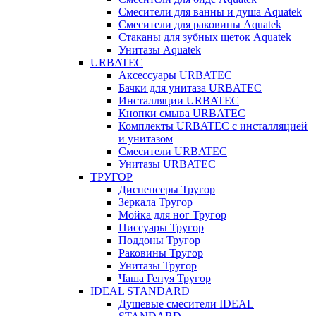
Смесители для ванны и душа Aquatek
Смесители для раковины Aquatek
Стаканы для зубных щеток Aquatek
Унитазы Aquatek
URBATEC
Аксессуары URBATEC
Бачки для унитаза URBATEC
Инсталляции URBATEC
Кнопки смыва URBATEC
Комплекты URBATEC с инсталляцией
и унитазом
Смесители URBATEC
Унитазы URBATEC
ТРУГОР
Диспенсеры Тругор
Зеркала Тругор
Мойка для ног Тругор
Писсуары Тругор
Поддоны Тругор
Раковины Тругор
Унитазы Тругор
Чаша Генуя Тругор
IDEAL STANDARD
Душевые смесители IDEAL