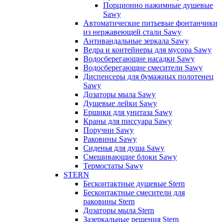
Порционно нажимные душевые
Sawy
Автоматические питьевые фонтанчики
из нержавеющей стали Sawy
Антивандальные зеркала Sawy
Ведра и контейнеры для мусора Sawy
Водосберегающие насадки Sawy
Водосберегающие смесители Sawy
Диспенсеры для бумажных полотенец
Sawy
Дозаторы мыла Sawy
Душевые лейки Sawy
Ершики для унитаза Sawy
Краны для писсуара Sawy
Поручни Sawy
Раковины Sawy
Сиденья для душа Sawy
Смешивающие блоки Sawy
Термостаты Sawy
STERN
Бесконтактные душевые Stern
Бесконтактные смесители для
раковины Stern
Дозаторы мыла Stern
Зазеркальные решения Stern