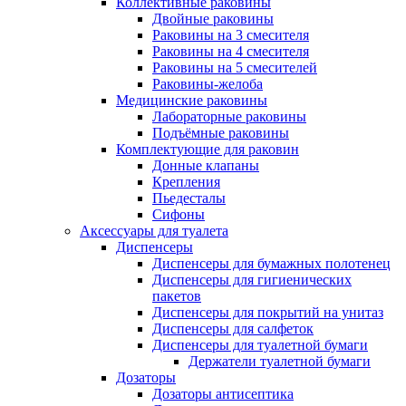
Коллективные раковины
Двойные раковины
Раковины на 3 смесителя
Раковины на 4 смесителя
Раковины на 5 смесителей
Раковины-желоба
Медицинские раковины
Лабораторные раковины
Подъёмные раковины
Комплектующие для раковин
Донные клапаны
Крепления
Пьедесталы
Сифоны
Аксессуары для туалета
Диспенсеры
Диспенсеры для бумажных полотенец
Диспенсеры для гигиенических
пакетов
Диспенсеры для покрытий на унитаз
Диспенсеры для салфеток
Диспенсеры для туалетной бумаги
Держатели туалетной бумаги
Дозаторы
Дозаторы антисептика