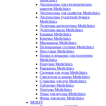
Mediclinics
Диспенсеры для гигиенических
пакетов Mediclinics
Диспенсеры для салфеток Mediclinics
Диспенсеры туалетной бумаги
Mediclinics
Дозаторы антисептика Mediclinics
Дозаторы мыла Mediclinics
Ершики Mediclinics
Крючки Mediclinics
Мыльницы Mediclinics
Пеленальные столики Mediclinics
Писсуары Mediclinics
Полки и вешалки для полотенец
Mediclinics
Поручни Mediclinics
Раковины Mediclinics
Сиденья для душа Mediclinics
Смесители и краны Mediclinics
Сушилки для рук Mediclinics
Таблички Mediclinics
Унитазы Mediclinics
Урны для мусора Mediclinics
Фены для волос Mediclinics
MOEFF