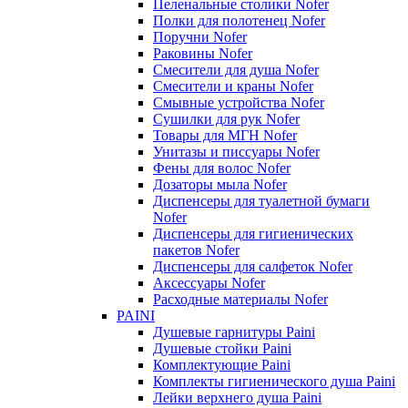
Пеленальные столики Nofer
Полки для полотенец Nofer
Поручни Nofer
Раковины Nofer
Смесители для душа Nofer
Смесители и краны Nofer
Смывные устройства Nofer
Сушилки для рук Nofer
Товары для МГН Nofer
Унитазы и писсуары Nofer
Фены для волос Nofer
Дозаторы мыла Nofer
Диспенсеры для туалетной бумаги
Nofer
Диспенсеры для гигиенических
пакетов Nofer
Диспенсеры для салфеток Nofer
Аксессуары Nofer
Расходные материалы Nofer
PAINI
Душевые гарнитуры Paini
Душевые стойки Paini
Комплектующие Paini
Комплекты гигиенического душа Paini
Лейки верхнего душа Paini