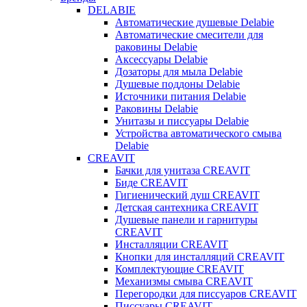
DELABIE
Автоматические душевые Delabie
Автоматические смесители для
раковины Delabie
Аксессуары Delabie
Дозаторы для мыла Delabie
Душевые поддоны Delabie
Источники питания Delabie
Раковины Delabie
Унитазы и писсуары Delabie
Устройства автоматического смыва
Delabie
CREAVIT
Бачки для унитаза CREAVIT
Биде CREAVIT
Гигиенический душ CREAVIT
Детская сантехника CREAVIT
Душевые панели и гарнитуры
CREAVIT
Инсталляции CREAVIT
Кнопки для инсталляций CREAVIT
Комплектующие CREAVIT
Механизмы смыва CREAVIT
Перегородки для писсуаров CREAVIT
Писсуары CREAVIT