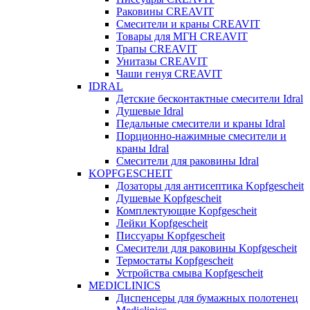
Раковины CREAVIT
Смесители и краны CREAVIT
Товары для МГН CREAVIT
Трапы CREAVIT
Унитазы CREAVIT
Чаши генуя CREAVIT
IDRAL
Детские бесконтактные смесители Idral
Душевые Idral
Педальные смесители и краны Idral
Порционно-нажимные смесители и
краны Idral
Смеcители для раковины Idral
KOPFGESCHEIT
Дозаторы для антисептика Kopfgescheit
Душевые Kopfgescheit
Комплектующие Kopfgescheit
Лейки Kopfgescheit
Писсуары Kopfgescheit
Смесители для раковины Kopfgescheit
Термостаты Kopfgescheit
Устройства смыва Kopfgescheit
MEDICLINICS
Диспенсеры для бумажных полотенец