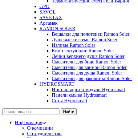
Термостатические смесители Варион
GPD
SAVOL
SAVETAX
Аргамак
RAMON SOLER
Вешалки для полотенец Ramon Soler
Душевые системы Ramon Soler
Изливы Ramon Soler
Комплектующие Ramon Soler
Лейки верхнего душа Ramon Soler
Смесители для биде Ramon Soler
Смесители для ванной Ramon Soler
Смесители для душа Ramon Soler
Смесители для раковины Ramon Soler
HYDROSMART
Инсталляции и модули Hydrosmart
Панели смыва Hydrosmart
Сеты Hydrosmart
Найти
Информация
О компании
Сотрудничество