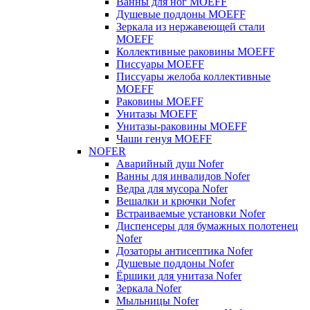
Ванны для ног MOEFF
Душевые поддоны MOEFF
Зеркала из нержавеющей стали
MOEFF
Коллективные раковины MOEFF
Писсуары MOEFF
Писсуары желоба коллективные
MOEFF
Раковины MOEFF
Унитазы MOEFF
Унитазы-раковины MOEFF
Чаши генуя MOEFF
NOFER
Аварийный душ Nofer
Ванны для инвалидов Nofer
Ведра для мусора Nofer
Вешалки и крючки Nofer
Встраиваемые установки Nofer
Диспенсеры для бумажных полотенец
Nofer
Дозаторы антисептика Nofer
Душевые поддоны Nofer
Ёршики для унитаза Nofer
Зеркала Nofer
Мыльницы Nofer