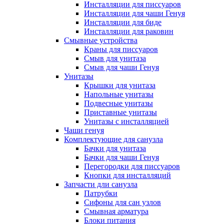
Инсталляции для писсуаров
Инсталляции для чаши Генуя
Инсталляции для биде
Инсталляции для раковин
Смывные устройства
Краны для писсуаров
Смыв для унитаза
Смыв для чаши Генуя
Унитазы
Крышки для унитаза
Напольные унитазы
Подвесные унитазы
Приставные унитазы
Унитазы с инсталляцией
Чаши генуя
Комплектующие для санузла
Бачки для унитаза
Бачки для чаши Генуя
Перегородки для писсуаров
Кнопки для инсталляций
Запчасти дли санузла
Патрубки
Сифоны для сан узлов
Смывная арматура
Блоки питания