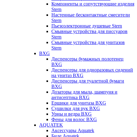
Компоненты и сопутствующие изделия
Stern
Настенные бесконтактные смесители
Stern
Пьезоэлектронные душевые Stern
Смывные устройства для писсуаров
Stern
Смывные устройства для унитазов
Stern
BXG
Диспенсеры бумажных полотенец
BXG
Диспенсеры для одноразовых сидений
на унитаз BXG
Диспенсеры для туалетной бумаги
BXG
Дозаторы для мыла, шампуня и
антисептика BXG
Ершики для унитаза BXG
Сушилки для рук BXG
Урны и ведра BXG
Фены для волос BXG
AQUATEK
Аксессуары Aquatek
Биде Aquatek