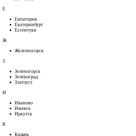
Е
Евпатория
Екатеринбург
Ессентуки
Ж
Железногорск
З
Зеленогорск
Зеленоград
Златоуст
И
Иваново
Ижевск
Иркутск
К
Казань