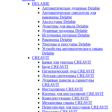
DELABIE
Автоматические душевые Delabie
Автоматические смесители для
раковины Delabie
Аксессуары Delabie
Дозаторы для мыла Delabie
Душевые поддоны Delabie
Источники питания Delabie
Раковины Delabie
Унитазы и писсуары Delabie
Устройства автоматического смыва
Delabie
CREAVIT
Бачки для унитаза CREAVIT
Биде CREAVIT
Гигиенический душ CREAVIT
Детская сантехника CREAVIT
Душевые панели и гарнитуры
CREAVIT
Инсталляции CREAVIT
Кнопки для инсталляций CREAVIT
Комплектующие CREAVIT
Механизмы смыва CREAVIT
Перегородки для писсуаров CREAVIT
Писсуары CREAVIT