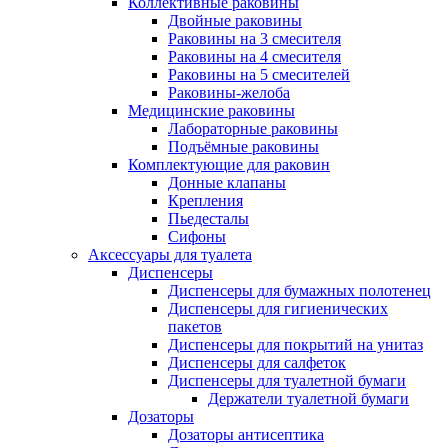
Коллективные раковины
Двойные раковины
Раковины на 3 смесителя
Раковины на 4 смесителя
Раковины на 5 смесителей
Раковины-желоба
Медицинские раковины
Лабораторные раковины
Подъёмные раковины
Комплектующие для раковин
Донные клапаны
Крепления
Пьедесталы
Сифоны
Аксессуары для туалета
Диспенсеры
Диспенсеры для бумажных полотенец
Диспенсеры для гигиенических
пакетов
Диспенсеры для покрытий на унитаз
Диспенсеры для салфеток
Диспенсеры для туалетной бумаги
Держатели туалетной бумаги
Дозаторы
Дозаторы антисептика