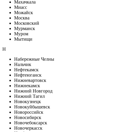
Махачкала
Миасс
Можайск
Москва
Московский
Мурманск
Муром
Мытищи
Н
Набережные Челны
Нальчик
Нефтекамск
Нефтеюганск
Нижневартовск
Нижнекамск
Нижний Новгород
Нижний Тагил
Новокузнецк
Новокуйбышевск
Новороссийск
Новосибирск
Новочебоксарск
Новочеркасск