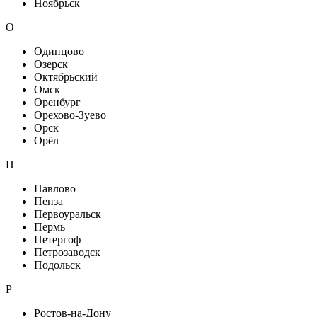
Ноябрьск
О
Одинцово
Озерск
Октябрьский
Омск
Оренбург
Орехово-Зуево
Орск
Орёл
П
Павлово
Пенза
Первоуральск
Пермь
Петергоф
Петрозаводск
Подольск
Р
Ростов-на-Дону