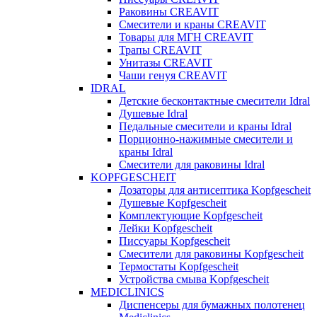
Раковины CREAVIT
Смесители и краны CREAVIT
Товары для МГН CREAVIT
Трапы CREAVIT
Унитазы CREAVIT
Чаши генуя CREAVIT
IDRAL
Детские бесконтактные смесители Idral
Душевые Idral
Педальные смесители и краны Idral
Порционно-нажимные смесители и
краны Idral
Смеcители для раковины Idral
KOPFGESCHEIT
Дозаторы для антисептика Kopfgescheit
Душевые Kopfgescheit
Комплектующие Kopfgescheit
Лейки Kopfgescheit
Писсуары Kopfgescheit
Смесители для раковины Kopfgescheit
Термостаты Kopfgescheit
Устройства смыва Kopfgescheit
MEDICLINICS
Диспенсеры для бумажных полотенец