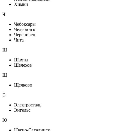
Химки
Ч
Чебоксары
Челябинск
Череповец
Чита
Ш
Шахты
Шелехов
Щ
Щелково
Э
Электросталь
Энгельс
Ю
Южно-Сахалинск