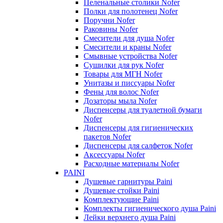
Пеленальные столики Nofer
Полки для полотенец Nofer
Поручни Nofer
Раковины Nofer
Смесители для душа Nofer
Смесители и краны Nofer
Смывные устройства Nofer
Сушилки для рук Nofer
Товары для МГН Nofer
Унитазы и писсуары Nofer
Фены для волос Nofer
Дозаторы мыла Nofer
Диспенсеры для туалетной бумаги
Nofer
Диспенсеры для гигиенических
пакетов Nofer
Диспенсеры для салфеток Nofer
Аксессуары Nofer
Расходные материалы Nofer
PAINI
Душевые гарнитуры Paini
Душевые стойки Paini
Комплектующие Paini
Комплекты гигиенического душа Paini
Лейки верхнего душа Paini