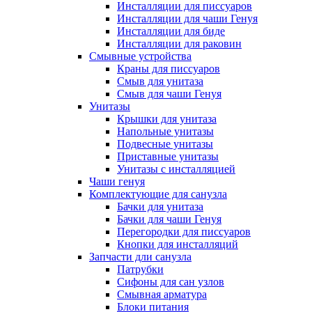
Инсталляции для писсуаров
Инсталляции для чаши Генуя
Инсталляции для биде
Инсталляции для раковин
Смывные устройства
Краны для писсуаров
Смыв для унитаза
Смыв для чаши Генуя
Унитазы
Крышки для унитаза
Напольные унитазы
Подвесные унитазы
Приставные унитазы
Унитазы с инсталляцией
Чаши генуя
Комплектующие для санузла
Бачки для унитаза
Бачки для чаши Генуя
Перегородки для писсуаров
Кнопки для инсталляций
Запчасти дли санузла
Патрубки
Сифоны для сан узлов
Смывная арматура
Блоки питания