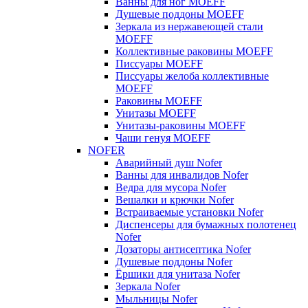
Ванны для ног MOEFF
Душевые поддоны MOEFF
Зеркала из нержавеющей стали
MOEFF
Коллективные раковины MOEFF
Писсуары MOEFF
Писсуары желоба коллективные
MOEFF
Раковины MOEFF
Унитазы MOEFF
Унитазы-раковины MOEFF
Чаши генуя MOEFF
NOFER
Аварийный душ Nofer
Ванны для инвалидов Nofer
Ведра для мусора Nofer
Вешалки и крючки Nofer
Встраиваемые установки Nofer
Диспенсеры для бумажных полотенец
Nofer
Дозаторы антисептика Nofer
Душевые поддоны Nofer
Ёршики для унитаза Nofer
Зеркала Nofer
Мыльницы Nofer