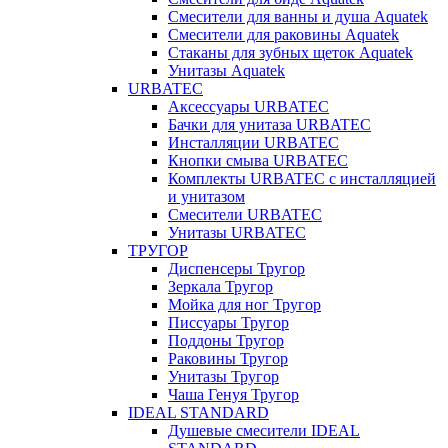
Смесители для ванны и душа Aquatek
Смесители для раковины Aquatek
Стаканы для зубных щеток Aquatek
Унитазы Aquatek
URBATEC
Аксессуары URBATEC
Бачки для унитаза URBATEC
Инсталляции URBATEC
Кнопки смыва URBATEC
Комплекты URBATEC с инсталляцией
и унитазом
Смесители URBATEC
Унитазы URBATEC
ТРУГОР
Диспенсеры Тругор
Зеркала Тругор
Мойка для ног Тругор
Писсуары Тругор
Поддоны Тругор
Раковины Тругор
Унитазы Тругор
Чаша Генуя Тругор
IDEAL STANDARD
Душевые смесители IDEAL