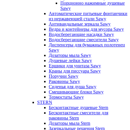
Порционно нажимные душевые
Sawy
Автоматические питьевые фонтанчики
из нержавеющей стали Sawy
Антивандальные зеркала Sawy
Ведра и контейнеры для мусора Sawy
Водосберегающие насадки Sawy
Водосберегающие смесители Sawy
Диспенсеры для бумажных полотенец
Sawy
Дозаторы мыла Sawy
Душевые лейки Sawy
Ершики для унитаза Sawy
Краны для писсуара Sawy
Поручни Sawy
Раковины Sawy
Сиденья для душа Sawy
Смешивающие блоки Sawy
Термостаты Sawy
STERN
Бесконтактные душевые Stern
Бесконтактные смесители для
раковины Stern
Дозаторы мыла Stern
Зазеркальные решения Stern