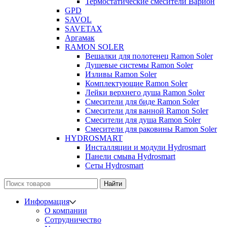
Термостатические смесители Варион
GPD
SAVOL
SAVETAX
Аргамак
RAMON SOLER
Вешалки для полотенец Ramon Soler
Душевые системы Ramon Soler
Изливы Ramon Soler
Комплектующие Ramon Soler
Лейки верхнего душа Ramon Soler
Смесители для биде Ramon Soler
Смесители для ванной Ramon Soler
Смесители для душа Ramon Soler
Смесители для раковины Ramon Soler
HYDROSMART
Инсталляции и модули Hydrosmart
Панели смыва Hydrosmart
Сеты Hydrosmart
Найти
Информация
О компании
Сотрудничество