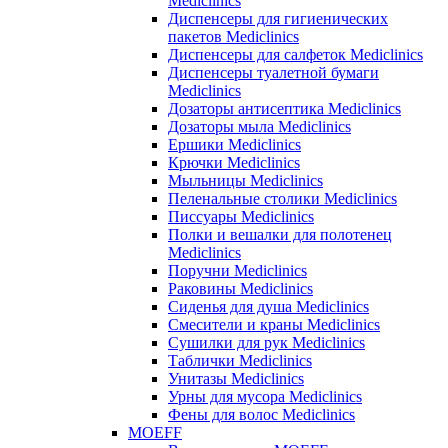
Mediclinics
Диспенсеры для гигиенических
пакетов Mediclinics
Диспенсеры для салфеток Mediclinics
Диспенсеры туалетной бумаги
Mediclinics
Дозаторы антисептика Mediclinics
Дозаторы мыла Mediclinics
Ершики Mediclinics
Крючки Mediclinics
Мыльницы Mediclinics
Пеленальные столики Mediclinics
Писсуары Mediclinics
Полки и вешалки для полотенец
Mediclinics
Поручни Mediclinics
Раковины Mediclinics
Сиденья для душа Mediclinics
Смесители и краны Mediclinics
Сушилки для рук Mediclinics
Таблички Mediclinics
Унитазы Mediclinics
Урны для мусора Mediclinics
Фены для волос Mediclinics
MOEFF