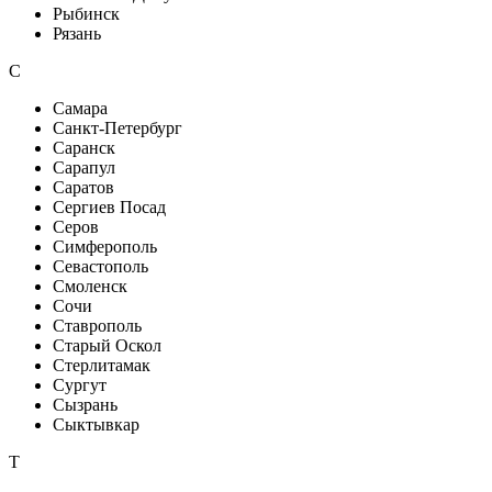
Рыбинск
Рязань
С
Самара
Санкт-Петербург
Саранск
Сарапул
Саратов
Сергиев Посад
Серов
Симферополь
Севастополь
Смоленск
Сочи
Ставрополь
Старый Оскол
Стерлитамак
Сургут
Сызрань
Сыктывкар
Т