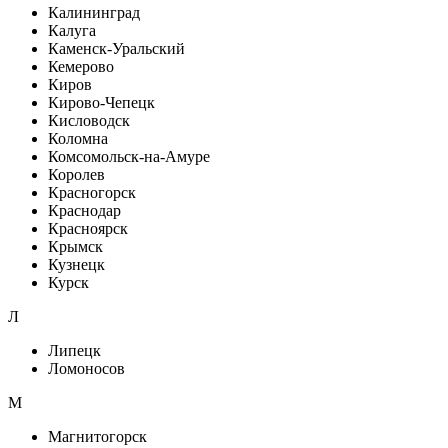
Калининград
Калуга
Каменск-Уральский
Кемерово
Киров
Кирово-Чепецк
Кисловодск
Коломна
Комсомольск-на-Амуре
Королев
Красногорск
Краснодар
Красноярск
Крымск
Кузнецк
Курск
Л
Липецк
Ломоносов
М
Магнитогорск