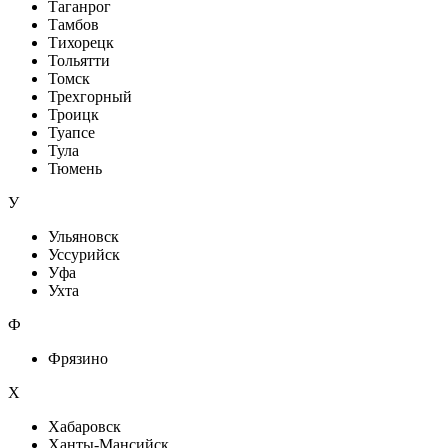
Таганрог
Тамбов
Тихорецк
Тольятти
Томск
Трехгорный
Троицк
Туапсе
Тула
Тюмень
У
Ульяновск
Уссурийск
Уфа
Ухта
Ф
Фрязино
Х
Хабаровск
Ханты-Мансийск