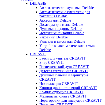
DELABIE
Автоматические душевые Delabie
Автоматические смесители для
раковины Delabie
Аксессуары Delabie
Дозаторы для мыла Delabie
Душевые поддоны Delabie
Источники питания Delabie
Раковины Delabie
Унитазы и писсуары Delabie
Устройства автоматического смыва
Delabie
CREAVIT
Бачки для унитаза CREAVIT
Биде CREAVIT
Гигиенический душ CREAVIT
Детская сантехника CREAVIT
Душевые панели и гарнитуры
CREAVIT
Инсталляции CREAVIT
Кнопки для инсталляций CREAVIT
Комплектующие CREAVIT
Механизмы смыва CREAVIT
Перегородки для писсуаров CREAVIT
Писсуары CREAVIT