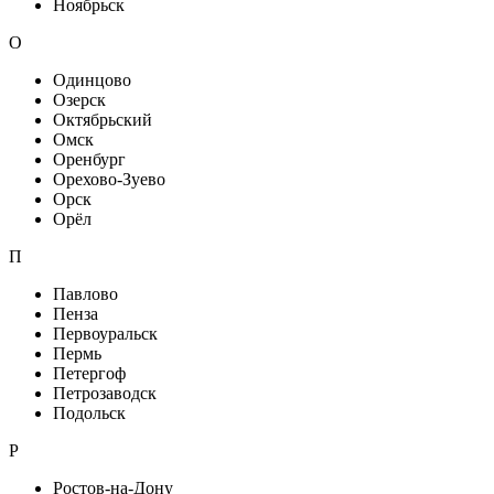
Ноябрьск
О
Одинцово
Озерск
Октябрьский
Омск
Оренбург
Орехово-Зуево
Орск
Орёл
П
Павлово
Пенза
Первоуральск
Пермь
Петергоф
Петрозаводск
Подольск
Р
Ростов-на-Дону