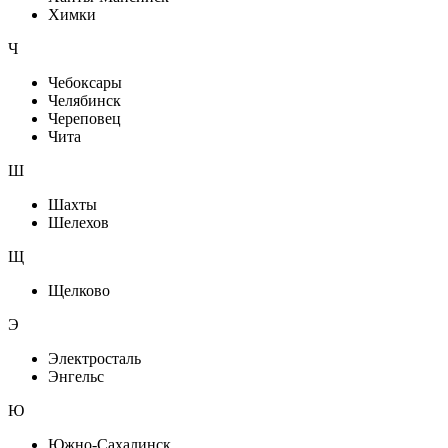
Химки
Ч
Чебоксары
Челябинск
Череповец
Чита
Ш
Шахты
Шелехов
Щ
Щелково
Э
Электросталь
Энгельс
Ю
Южно-Сахалинск