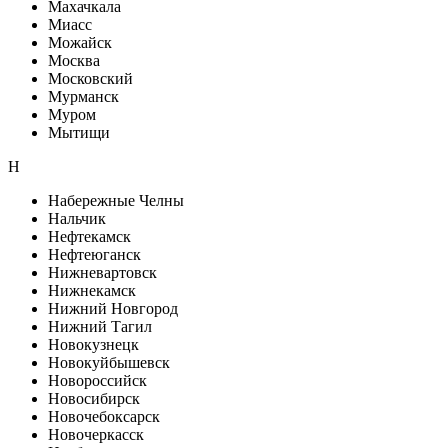
Махачкала
Миасс
Можайск
Москва
Московский
Мурманск
Муром
Мытищи
Н
Набережные Челны
Нальчик
Нефтекамск
Нефтеюганск
Нижневартовск
Нижнекамск
Нижний Новгород
Нижний Тагил
Новокузнецк
Новокуйбышевск
Новороссийск
Новосибирск
Новочебоксарск
Новочеркасск