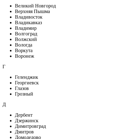
Великий Новгород
Верхняя Пышма
Владивосток
Владикавказ
Владимир
Волгоград
Волжский
Вологда
Воркута
Воронеж
Г
Геленджик
Георгиевск
Глазов
Грозный
Д
Дербент
Дзержинск
Димитровград
Дмитров
Домодедово