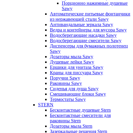
Порционно нажимные душевые
Sawy
Автоматические питьевые фонтанчики
из нержавеющей стали Sawy
Антивандальные зеркала Sawy
Ведра и контейнеры для мусора Sawy
Водосберегающие насадки Sawy
Водосберегающие смесители Sawy
Диспенсеры для бумажных полотенец
Sawy
Дозаторы мыла Sawy
Душевые лейки Sawy
Ершики для унитаза Sawy
Краны для писсуара Sawy
Поручни Sawy
Раковины Sawy
Сиденья для душа Sawy
Смешивающие блоки Sawy
Термостаты Sawy
STERN
Бесконтактные душевые Stern
Бесконтактные смесители для
раковины Stern
Дозаторы мыла Stern
Зазеркальные решения Stern