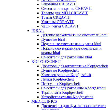
Раковины CREAVIT
Смесители и краны CREAVIT
Товары для МГН CREAVIT
Трапы CREAVIT
Унитазы CREAVIT
Чаши генуя CREAVIT
IDRAL
Детские бесконтактные смесители Idral
Душевые Idral
Педальные смесители и краны Idral
Порционно-нажимные смесители и
краны Idral
Смеcители для раковины Idral
KOPFGESCHEIT
Дозаторы для антисептика Kopfgescheit
Душевые Kopfgescheit
Комплектующие Kopfgescheit
Лейки Kopfgescheit
Писсуары Kopfgescheit
Смесители для раковины Kopfgescheit
Термостаты Kopfgescheit
Устройства смыва Kopfgescheit
MEDICLINICS
Диспенсеры для бумажных полотенец