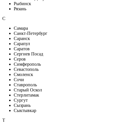
Рыбинск
Рязань
С
Самара
Санкт-Петербург
Саранск
Сарапул
Саратов
Сергиев Посад
Серов
Симферополь
Севастополь
Смоленск
Сочи
Ставрополь
Старый Оскол
Стерлитамак
Сургут
Сызрань
Сыктывкар
Т