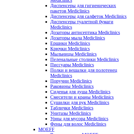
Mediclinics
Диспенсеры для гигиенических
пакетов Mediclinics
Диспенсеры для салфеток Mediclinics
Диспенсеры туалетной бумаги
Mediclinics
Дозаторы антисептика Mediclinics
Дозаторы мыла Mediclinics
Ершики Mediclinics
Крючки Mediclinics
Мыльницы Mediclinics
Пеленальные столики Mediclinics
Писсуары Mediclinics
Полки и вешалки для полотенец
Mediclinics
Поручни Mediclinics
Раковины Mediclinics
Сиденья для душа Mediclinics
Смесители и краны Mediclinics
Сушилки для рук Mediclinics
Таблички Mediclinics
Унитазы Mediclinics
Урны для мусора Mediclinics
Фены для волос Mediclinics
MOEFF