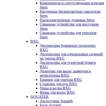
Компоненты и сопутствующие изделия
Stern
Настенные бесконтактные смесители
Stern
Пьезоэлектронные душевые Stern
Смывные устройства для писсуаров
Stern
Смывные устройства для унитазов
Stern
BXG
Диспенсеры бумажных полотенец
BXG
Диспенсеры для одноразовых сидений
на унитаз BXG
Диспенсеры для туалетной бумаги
BXG
Дозаторы для мыла, шампуня и
антисептика BXG
Ершики для унитаза BXG
Сушилки для рук BXG
Урны и ведра BXG
Фены для волос BXG
AQUATEK
Аксессуары Aquatek
Биде Aquatek