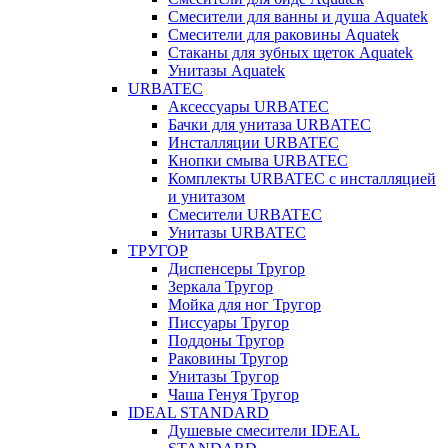
Смесители для ванны и душа Aquatek
Смесители для раковины Aquatek
Стаканы для зубных щеток Aquatek
Унитазы Aquatek
URBATEC
Аксессуары URBATEC
Бачки для унитаза URBATEC
Инсталляции URBATEC
Кнопки смыва URBATEC
Комплекты URBATEC с инсталляцией
и унитазом
Смесители URBATEC
Унитазы URBATEC
ТРУГОР
Диспенсеры Тругор
Зеркала Тругор
Мойка для ног Тругор
Писсуары Тругор
Поддоны Тругор
Раковины Тругор
Унитазы Тругор
Чаша Генуя Тругор
IDEAL STANDARD
Душевые смесители IDEAL