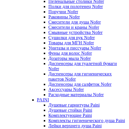
Пеленальные столики Nofer
Полки для полотенец Nofer
Поручни Nofer
Раковины Nofer
Смесители для душа Nofer
Смесители и краны Nofer
Смывные устройства Nofer
Сушилки для рук Nofer
Товары для МГН Nofer
Унитазы и писсуары Nofer
Фены для волос Nofer
Дозаторы мыла Nofer
Диспенсеры для туалетной бумаги
Nofer
Диспенсеры для гигиенических
пакетов Nofer
Диспенсеры для салфеток Nofer
Аксессуары Nofer
Расходные материалы Nofer
PAINI
Душевые гарнитуры Paini
Душевые стойки Paini
Комплектующие Paini
Комплекты гигиенического душа Paini
Лейки верхнего душа Paini