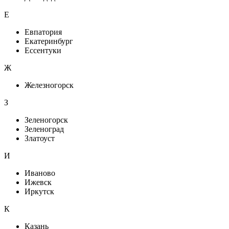
Е
Евпатория
Екатеринбург
Ессентуки
Ж
Железногорск
З
Зеленогорск
Зеленоград
Златоуст
И
Иваново
Ижевск
Иркутск
К
Казань