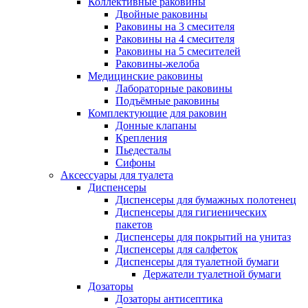
Коллективные раковины
Двойные раковины
Раковины на 3 смесителя
Раковины на 4 смесителя
Раковины на 5 смесителей
Раковины-желоба
Медицинские раковины
Лабораторные раковины
Подъёмные раковины
Комплектующие для раковин
Донные клапаны
Крепления
Пьедесталы
Сифоны
Аксессуары для туалета
Диспенсеры
Диспенсеры для бумажных полотенец
Диспенсеры для гигиенических
пакетов
Диспенсеры для покрытий на унитаз
Диспенсеры для салфеток
Диспенсеры для туалетной бумаги
Держатели туалетной бумаги
Дозаторы
Дозаторы антисептика