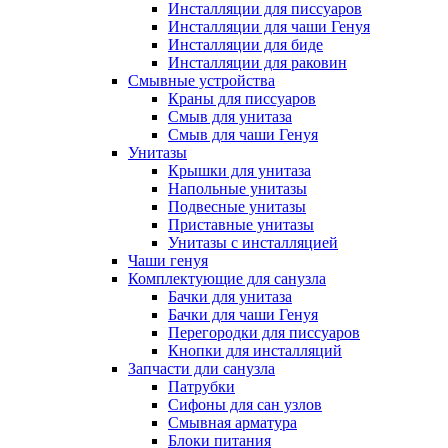
Инсталляции для писсуаров
Инсталляции для чаши Генуя
Инсталляции для биде
Инсталляции для раковин
Смывные устройства
Краны для писсуаров
Смыв для унитаза
Смыв для чаши Генуя
Унитазы
Крышки для унитаза
Напольные унитазы
Подвесные унитазы
Приставные унитазы
Унитазы с инсталляцией
Чаши генуя
Комплектующие для санузла
Бачки для унитаза
Бачки для чаши Генуя
Перегородки для писсуаров
Кнопки для инсталляций
Запчасти дли санузла
Патрубки
Сифоны для сан узлов
Смывная арматура
Блоки питания