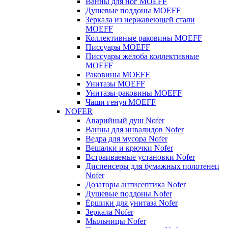
Ванны для ног MOEFF
Душевые поддоны MOEFF
Зеркала из нержавеющей стали
MOEFF
Коллективные раковины MOEFF
Писсуары MOEFF
Писсуары желоба коллективные
MOEFF
Раковины MOEFF
Унитазы MOEFF
Унитазы-раковины MOEFF
Чаши генуя MOEFF
NOFER
Аварийный душ Nofer
Ванны для инвалидов Nofer
Ведра для мусора Nofer
Вешалки и крючки Nofer
Встраиваемые установки Nofer
Диспенсеры для бумажных полотенец
Nofer
Дозаторы антисептика Nofer
Душевые поддоны Nofer
Ёршики для унитаза Nofer
Зеркала Nofer
Мыльницы Nofer