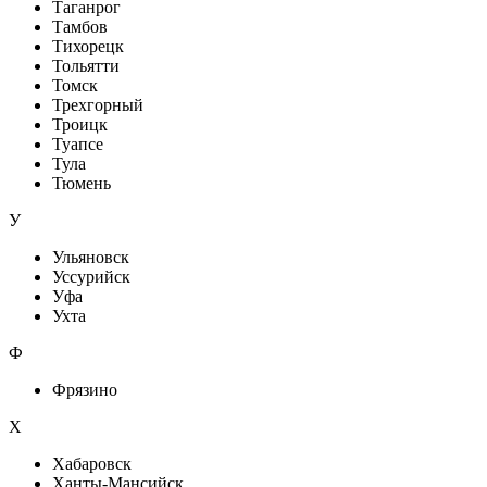
Таганрог
Тамбов
Тихорецк
Тольятти
Томск
Трехгорный
Троицк
Туапсе
Тула
Тюмень
У
Ульяновск
Уссурийск
Уфа
Ухта
Ф
Фрязино
Х
Хабаровск
Ханты-Мансийск