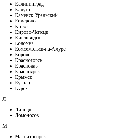
Калининград
Калуга
Каменск-Уральский
Кемерово
Киров
Кирово-Чепецк
Кисловодск
Коломна
Комсомольск-на-Амуре
Королев
Красногорск
Краснодар
Красноярск
Крымск
Кузнецк
Курск
Л
Липецк
Ломоносов
М
Магнитогорск