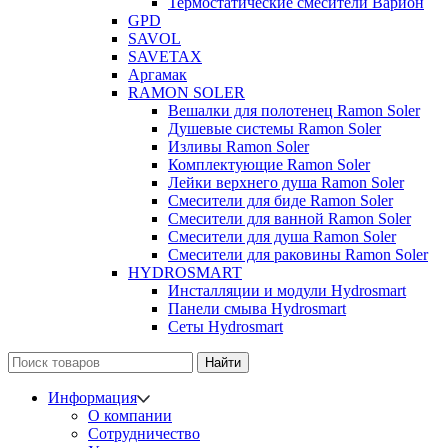
Термостатические смесители Варион
GPD
SAVOL
SAVETAX
Аргамак
RAMON SOLER
Вешалки для полотенец Ramon Soler
Душевые системы Ramon Soler
Изливы Ramon Soler
Комплектующие Ramon Soler
Лейки верхнего душа Ramon Soler
Смесители для биде Ramon Soler
Смесители для ванной Ramon Soler
Смесители для душа Ramon Soler
Смесители для раковины Ramon Soler
HYDROSMART
Инсталляции и модули Hydrosmart
Панели смыва Hydrosmart
Сеты Hydrosmart
Найти
Информация
О компании
Сотрудничество