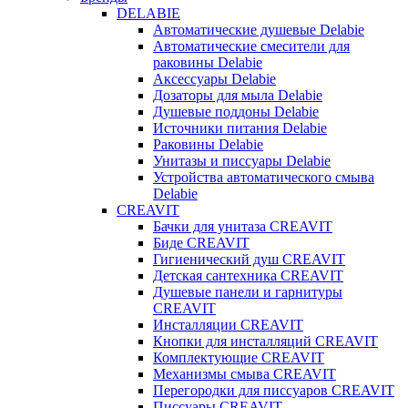
DELABIE
Автоматические душевые Delabie
Автоматические смесители для
раковины Delabie
Аксессуары Delabie
Дозаторы для мыла Delabie
Душевые поддоны Delabie
Источники питания Delabie
Раковины Delabie
Унитазы и писсуары Delabie
Устройства автоматического смыва
Delabie
CREAVIT
Бачки для унитаза CREAVIT
Биде CREAVIT
Гигиенический душ CREAVIT
Детская сантехника CREAVIT
Душевые панели и гарнитуры
CREAVIT
Инсталляции CREAVIT
Кнопки для инсталляций CREAVIT
Комплектующие CREAVIT
Механизмы смыва CREAVIT
Перегородки для писсуаров CREAVIT
Писсуары CREAVIT