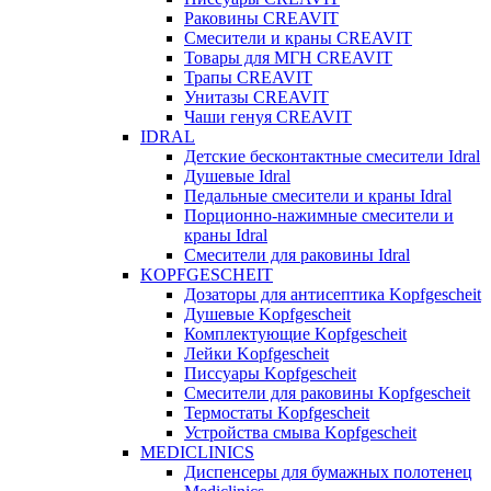
Раковины CREAVIT
Смесители и краны CREAVIT
Товары для МГН CREAVIT
Трапы CREAVIT
Унитазы CREAVIT
Чаши генуя CREAVIT
IDRAL
Детские бесконтактные смесители Idral
Душевые Idral
Педальные смесители и краны Idral
Порционно-нажимные смесители и
краны Idral
Смеcители для раковины Idral
KOPFGESCHEIT
Дозаторы для антисептика Kopfgescheit
Душевые Kopfgescheit
Комплектующие Kopfgescheit
Лейки Kopfgescheit
Писсуары Kopfgescheit
Смесители для раковины Kopfgescheit
Термостаты Kopfgescheit
Устройства смыва Kopfgescheit
MEDICLINICS
Диспенсеры для бумажных полотенец