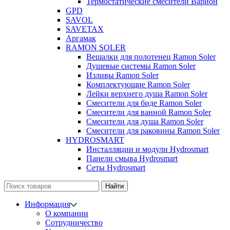
Термостатические смесители Варион
GPD
SAVOL
SAVETAX
Аргамак
RAMON SOLER
Вешалки для полотенец Ramon Soler
Душевые системы Ramon Soler
Изливы Ramon Soler
Комплектующие Ramon Soler
Лейки верхнего душа Ramon Soler
Смесители для биде Ramon Soler
Смесители для ванной Ramon Soler
Смесители для душа Ramon Soler
Смесители для раковины Ramon Soler
HYDROSMART
Инсталляции и модули Hydrosmart
Панели смыва Hydrosmart
Сеты Hydrosmart
Найти
Информация
О компании
Сотрудничество