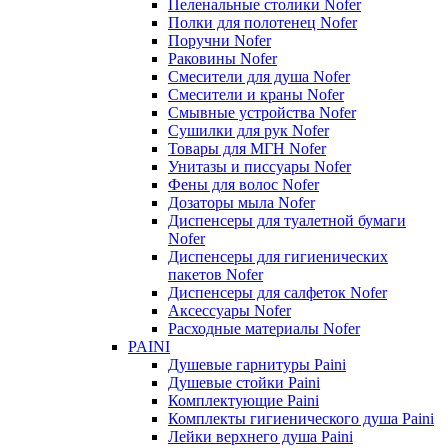
Пеленальные столики Nofer
Полки для полотенец Nofer
Поручни Nofer
Раковины Nofer
Смесители для душа Nofer
Смесители и краны Nofer
Смывные устройства Nofer
Сушилки для рук Nofer
Товары для МГН Nofer
Унитазы и писсуары Nofer
Фены для волос Nofer
Дозаторы мыла Nofer
Диспенсеры для туалетной бумаги
Nofer
Диспенсеры для гигиенических
пакетов Nofer
Диспенсеры для салфеток Nofer
Аксессуары Nofer
Расходные материалы Nofer
PAINI
Душевые гарнитуры Paini
Душевые стойки Paini
Комплектующие Paini
Комплекты гигиенического душа Paini
Лейки верхнего душа Paini