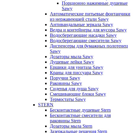
Порционно нажимные душевые
Sawy
Автоматические питьевые фонтанчики
из нержавеющей стали Sawy
Антивандальные зеркала Sawy
Ведра и контейнеры для мусора Sawy
Водосберегающие насадки Sawy
Водосберегающие смесители Sawy
Диспенсеры для бумажных полотенец
Sawy
Дозаторы мыла Sawy
Душевые лейки Sawy
Ершики для унитаза Sawy
Краны для писсуара Sawy
Поручни Sawy
Раковины Sawy
Сиденья для душа Sawy
Смешивающие блоки Sawy
Термостаты Sawy
STERN
Бесконтактные душевые Stern
Бесконтактные смесители для
раковины Stern
Дозаторы мыла Stern
Зазеркальные решения Stern