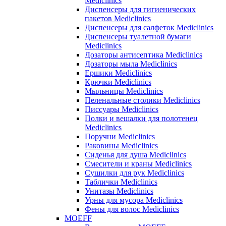
Mediclinics
Диспенсеры для гигиенических
пакетов Mediclinics
Диспенсеры для салфеток Mediclinics
Диспенсеры туалетной бумаги
Mediclinics
Дозаторы антисептика Mediclinics
Дозаторы мыла Mediclinics
Ершики Mediclinics
Крючки Mediclinics
Мыльницы Mediclinics
Пеленальные столики Mediclinics
Писсуары Mediclinics
Полки и вешалки для полотенец
Mediclinics
Поручни Mediclinics
Раковины Mediclinics
Сиденья для душа Mediclinics
Смесители и краны Mediclinics
Сушилки для рук Mediclinics
Таблички Mediclinics
Унитазы Mediclinics
Урны для мусора Mediclinics
Фены для волос Mediclinics
MOEFF