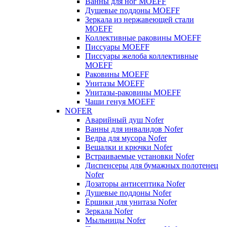
Ванны для ног MOEFF
Душевые поддоны MOEFF
Зеркала из нержавеющей стали
MOEFF
Коллективные раковины MOEFF
Писсуары MOEFF
Писсуары желоба коллективные
MOEFF
Раковины MOEFF
Унитазы MOEFF
Унитазы-раковины MOEFF
Чаши генуя MOEFF
NOFER
Аварийный душ Nofer
Ванны для инвалидов Nofer
Ведра для мусора Nofer
Вешалки и крючки Nofer
Встраиваемые установки Nofer
Диспенсеры для бумажных полотенец
Nofer
Дозаторы антисептика Nofer
Душевые поддоны Nofer
Ёршики для унитаза Nofer
Зеркала Nofer
Мыльницы Nofer