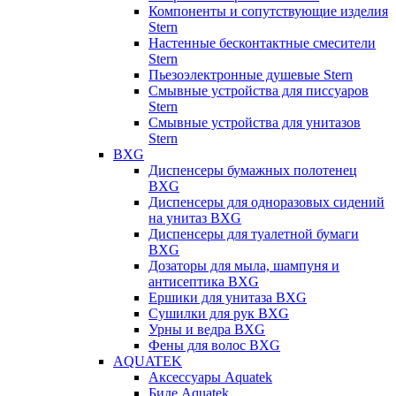
Компоненты и сопутствующие изделия
Stern
Настенные бесконтактные смесители
Stern
Пьезоэлектронные душевые Stern
Смывные устройства для писсуаров
Stern
Смывные устройства для унитазов
Stern
BXG
Диспенсеры бумажных полотенец
BXG
Диспенсеры для одноразовых сидений
на унитаз BXG
Диспенсеры для туалетной бумаги
BXG
Дозаторы для мыла, шампуня и
антисептика BXG
Ершики для унитаза BXG
Сушилки для рук BXG
Урны и ведра BXG
Фены для волос BXG
AQUATEK
Аксессуары Aquatek
Биде Aquatek