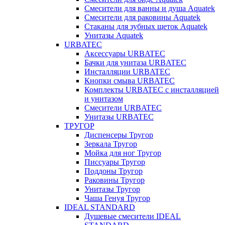
Смесители для ванны и душа Aquatek
Смесители для раковины Aquatek
Стаканы для зубных щеток Aquatek
Унитазы Aquatek
URBATEC
Аксессуары URBATEC
Бачки для унитаза URBATEC
Инсталляции URBATEC
Кнопки смыва URBATEC
Комплекты URBATEC с инсталляцией
и унитазом
Смесители URBATEC
Унитазы URBATEC
ТРУГОР
Диспенсеры Тругор
Зеркала Тругор
Мойка для ног Тругор
Писсуары Тругор
Поддоны Тругор
Раковины Тругор
Унитазы Тругор
Чаша Генуя Тругор
IDEAL STANDARD
Душевые смесители IDEAL