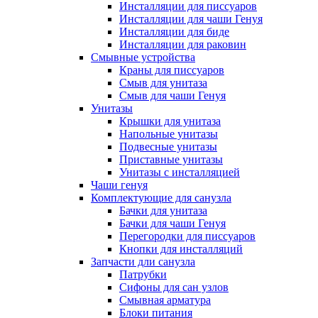
Инсталляции для писсуаров
Инсталляции для чаши Генуя
Инсталляции для биде
Инсталляции для раковин
Смывные устройства
Краны для писсуаров
Смыв для унитаза
Смыв для чаши Генуя
Унитазы
Крышки для унитаза
Напольные унитазы
Подвесные унитазы
Приставные унитазы
Унитазы с инсталляцией
Чаши генуя
Комплектующие для санузла
Бачки для унитаза
Бачки для чаши Генуя
Перегородки для писсуаров
Кнопки для инсталляций
Запчасти дли санузла
Патрубки
Сифоны для сан узлов
Смывная арматура
Блоки питания