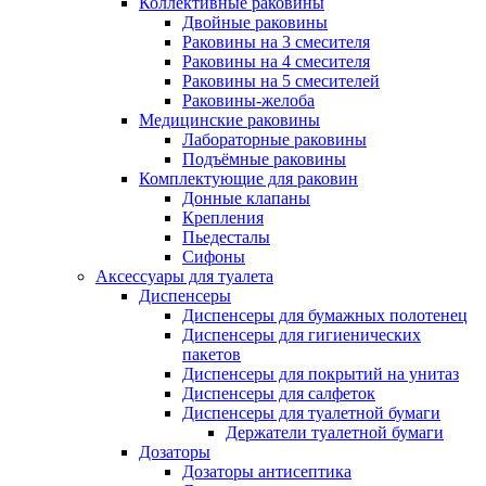
Коллективные раковины
Двойные раковины
Раковины на 3 смесителя
Раковины на 4 смесителя
Раковины на 5 смесителей
Раковины-желоба
Медицинские раковины
Лабораторные раковины
Подъёмные раковины
Комплектующие для раковин
Донные клапаны
Крепления
Пьедесталы
Сифоны
Аксессуары для туалета
Диспенсеры
Диспенсеры для бумажных полотенец
Диспенсеры для гигиенических
пакетов
Диспенсеры для покрытий на унитаз
Диспенсеры для салфеток
Диспенсеры для туалетной бумаги
Держатели туалетной бумаги
Дозаторы
Дозаторы антисептика