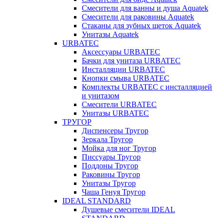
Смесители для ванны и душа Aquatek
Смесители для раковины Aquatek
Стаканы для зубных щеток Aquatek
Унитазы Aquatek
URBATEC
Аксессуары URBATEC
Бачки для унитаза URBATEC
Инсталляции URBATEC
Кнопки смыва URBATEC
Комплекты URBATEC с инсталляцией
и унитазом
Смесители URBATEC
Унитазы URBATEC
ТРУГОР
Диспенсеры Тругор
Зеркала Тругор
Мойка для ног Тругор
Писсуары Тругор
Поддоны Тругор
Раковины Тругор
Унитазы Тругор
Чаша Генуя Тругор
IDEAL STANDARD
Душевые смесители IDEAL