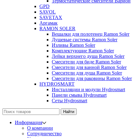
Термостатические смесители Варион
GPD
SAVOL
SAVETAX
Аргамак
RAMON SOLER
Вешалки для полотенец Ramon Soler
Душевые системы Ramon Soler
Изливы Ramon Soler
Комплектующие Ramon Soler
Лейки верхнего душа Ramon Soler
Смесители для биде Ramon Soler
Смесители для ванной Ramon Soler
Смесители для душа Ramon Soler
Смесители для раковины Ramon Soler
HYDROSMART
Инсталляции и модули Hydrosmart
Панели смыва Hydrosmart
Сеты Hydrosmart
Найти
Информация
О компании
Сотрудничество