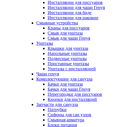
Инсталляции для писсуаров
Инсталляции для чаши Генуя
Инсталляции для биде
Инсталляции для раковин
Смывные устройства
Краны для писсуаров
Смыв для унитаза
Смыв для чаши Генуя
Унитазы
Крышки для унитаза
Напольные унитазы
Подвесные унитазы
Приставные унитазы
Унитазы с инсталляцией
Чаши генуя
Комплектующие для санузла
Бачки для унитаза
Бачки для чаши Генуя
Перегородки для писсуаров
Кнопки для инсталляций
Запчасти дли санузла
Патрубки
Сифоны для сан узлов
Смывная арматура
Блоки питания