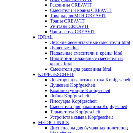
Раковины CREAVIT
Смесители и краны CREAVIT
Товары для МГН CREAVIT
Трапы CREAVIT
Унитазы CREAVIT
Чаши генуя CREAVIT
IDRAL
Детские бесконтактные смесители Idral
Душевые Idral
Педальные смесители и краны Idral
Порционно-нажимные смесители и
краны Idral
Смеcители для раковины Idral
KOPFGESCHEIT
Дозаторы для антисептика Kopfgescheit
Душевые Kopfgescheit
Комплектующие Kopfgescheit
Лейки Kopfgescheit
Писсуары Kopfgescheit
Смесители для раковины Kopfgescheit
Термостаты Kopfgescheit
Устройства смыва Kopfgescheit
MEDICLINICS
Диспенсеры для бумажных полотенец