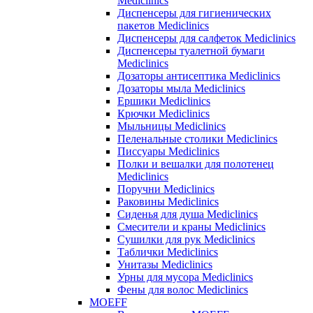
Mediclinics
Диспенсеры для гигиенических
пакетов Mediclinics
Диспенсеры для салфеток Mediclinics
Диспенсеры туалетной бумаги
Mediclinics
Дозаторы антисептика Mediclinics
Дозаторы мыла Mediclinics
Ершики Mediclinics
Крючки Mediclinics
Мыльницы Mediclinics
Пеленальные столики Mediclinics
Писсуары Mediclinics
Полки и вешалки для полотенец
Mediclinics
Поручни Mediclinics
Раковины Mediclinics
Сиденья для душа Mediclinics
Смесители и краны Mediclinics
Сушилки для рук Mediclinics
Таблички Mediclinics
Унитазы Mediclinics
Урны для мусора Mediclinics
Фены для волос Mediclinics
MOEFF