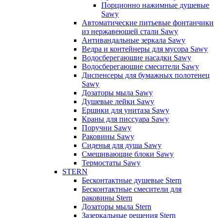
Порционно нажимные душевые
Sawy
Автоматические питьевые фонтанчики
из нержавеющей стали Sawy
Антивандальные зеркала Sawy
Ведра и контейнеры для мусора Sawy
Водосберегающие насадки Sawy
Водосберегающие смесители Sawy
Диспенсеры для бумажных полотенец
Sawy
Дозаторы мыла Sawy
Душевые лейки Sawy
Ершики для унитаза Sawy
Краны для писсуара Sawy
Поручни Sawy
Раковины Sawy
Сиденья для душа Sawy
Смешивающие блоки Sawy
Термостаты Sawy
STERN
Бесконтактные душевые Stern
Бесконтактные смесители для
раковины Stern
Дозаторы мыла Stern
Зазеркальные решения Stern