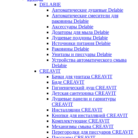
DELABIE
Автоматические душевые Delabie
Автоматические смесители для
раковины Delabie
Аксессуары Delabie
Дозаторы для мыла Delabie
Душевые поддоны Delabie
Источники питания Delabie
Раковины Delabie
Унитазы и писсуары Delabie
Устройства автоматического смыва
Delabie
CREAVIT
Бачки для унитаза CREAVIT
Биде CREAVIT
Гигиенический душ CREAVIT
Детская сантехника CREAVIT
Душевые панели и гарнитуры
CREAVIT
Инсталляции CREAVIT
Кнопки для инсталляций CREAVIT
Комплектующие CREAVIT
Механизмы смыва CREAVIT
Перегородки для писсуаров CREAVIT
Писсуары CREAVIT