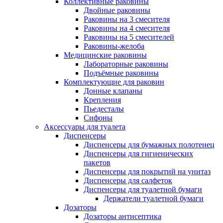
Коллективные раковины
Двойные раковины
Раковины на 3 смесителя
Раковины на 4 смесителя
Раковины на 5 смесителей
Раковины-желоба
Медицинские раковины
Лабораторные раковины
Подъёмные раковины
Комплектующие для раковин
Донные клапаны
Крепления
Пьедесталы
Сифоны
Аксессуары для туалета
Диспенсеры
Диспенсеры для бумажных полотенец
Диспенсеры для гигиенических
пакетов
Диспенсеры для покрытий на унитаз
Диспенсеры для салфеток
Диспенсеры для туалетной бумаги
Держатели туалетной бумаги
Дозаторы
Дозаторы антисептика