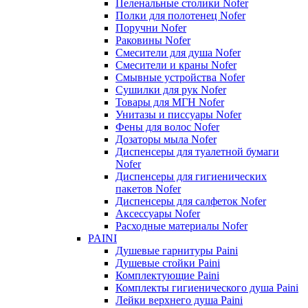
Пеленальные столики Nofer
Полки для полотенец Nofer
Поручни Nofer
Раковины Nofer
Смесители для душа Nofer
Смесители и краны Nofer
Смывные устройства Nofer
Сушилки для рук Nofer
Товары для МГН Nofer
Унитазы и писсуары Nofer
Фены для волос Nofer
Дозаторы мыла Nofer
Диспенсеры для туалетной бумаги
Nofer
Диспенсеры для гигиенических
пакетов Nofer
Диспенсеры для салфеток Nofer
Аксессуары Nofer
Расходные материалы Nofer
PAINI
Душевые гарнитуры Paini
Душевые стойки Paini
Комплектующие Paini
Комплекты гигиенического душа Paini
Лейки верхнего душа Paini