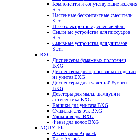
Компоненты и сопутствующие изделия
Stern
Настенные бесконтактные смесители
Stern
Пьезоэлектронные душевые Stern
Смывные устройства для писсуаров
Stern
Смывные устройства для унитазов
Stern
BXG
Диспенсеры бумажных полотенец
BXG
Диспенсеры для одноразовых сидений
на унитаз BXG
Диспенсеры для туалетной бумаги
BXG
Дозаторы для мыла, шампуня и
антисептика BXG
Ершики для унитаза BXG
Сушилки для рук BXG
Урны и ведра BXG
Фены для волос BXG
AQUATEK
Аксессуары Aquatek
Биде Aquatek