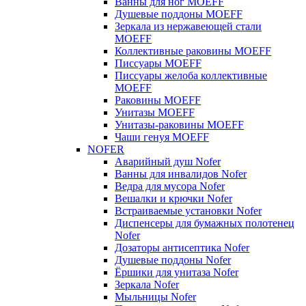
Ванны для ног MOEFF
Душевые поддоны MOEFF
Зеркала из нержавеющей стали
MOEFF
Коллективные раковины MOEFF
Писсуары MOEFF
Писсуары желоба коллективные
MOEFF
Раковины MOEFF
Унитазы MOEFF
Унитазы-раковины MOEFF
Чаши генуя MOEFF
NOFER
Аварийный душ Nofer
Ванны для инвалидов Nofer
Ведра для мусора Nofer
Вешалки и крючки Nofer
Встраиваемые установки Nofer
Диспенсеры для бумажных полотенец
Nofer
Дозаторы антисептика Nofer
Душевые поддоны Nofer
Ёршики для унитаза Nofer
Зеркала Nofer
Мыльницы Nofer