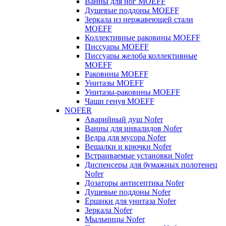
Ванны для ног MOEFF
Душевые поддоны MOEFF
Зеркала из нержавеющей стали
MOEFF
Коллективные раковины MOEFF
Писсуары MOEFF
Писсуары желоба коллективные
MOEFF
Раковины MOEFF
Унитазы MOEFF
Унитазы-раковины MOEFF
Чаши генуя MOEFF
NOFER
Аварийный душ Nofer
Ванны для инвалидов Nofer
Ведра для мусора Nofer
Вешалки и крючки Nofer
Встраиваемые установки Nofer
Диспенсеры для бумажных полотенец
Nofer
Дозаторы антисептика Nofer
Душевые поддоны Nofer
Ёршики для унитаза Nofer
Зеркала Nofer
Мыльницы Nofer