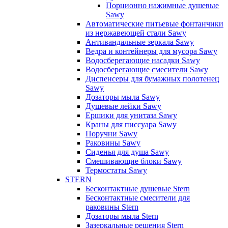
Порционно нажимные душевые
Sawy
Автоматические питьевые фонтанчики
из нержавеющей стали Sawy
Антивандальные зеркала Sawy
Ведра и контейнеры для мусора Sawy
Водосберегающие насадки Sawy
Водосберегающие смесители Sawy
Диспенсеры для бумажных полотенец
Sawy
Дозаторы мыла Sawy
Душевые лейки Sawy
Ершики для унитаза Sawy
Краны для писсуара Sawy
Поручни Sawy
Раковины Sawy
Сиденья для душа Sawy
Смешивающие блоки Sawy
Термостаты Sawy
STERN
Бесконтактные душевые Stern
Бесконтактные смесители для
раковины Stern
Дозаторы мыла Stern
Зазеркальные решения Stern