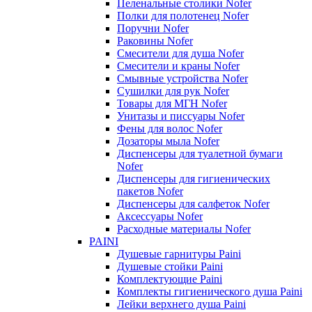
Пеленальные столики Nofer
Полки для полотенец Nofer
Поручни Nofer
Раковины Nofer
Смесители для душа Nofer
Смесители и краны Nofer
Смывные устройства Nofer
Сушилки для рук Nofer
Товары для МГН Nofer
Унитазы и писсуары Nofer
Фены для волос Nofer
Дозаторы мыла Nofer
Диспенсеры для туалетной бумаги
Nofer
Диспенсеры для гигиенических
пакетов Nofer
Диспенсеры для салфеток Nofer
Аксессуары Nofer
Расходные материалы Nofer
PAINI
Душевые гарнитуры Paini
Душевые стойки Paini
Комплектующие Paini
Комплекты гигиенического душа Paini
Лейки верхнего душа Paini