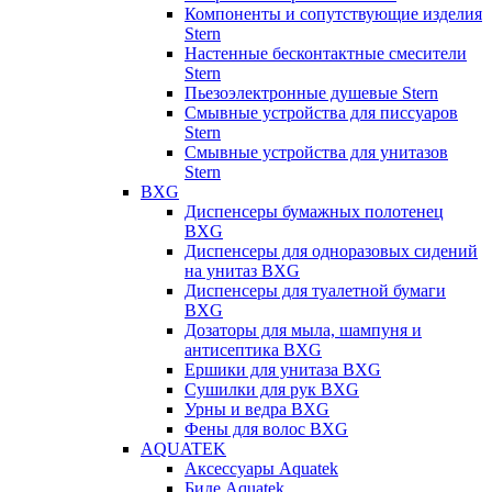
Компоненты и сопутствующие изделия
Stern
Настенные бесконтактные смесители
Stern
Пьезоэлектронные душевые Stern
Смывные устройства для писсуаров
Stern
Смывные устройства для унитазов
Stern
BXG
Диспенсеры бумажных полотенец
BXG
Диспенсеры для одноразовых сидений
на унитаз BXG
Диспенсеры для туалетной бумаги
BXG
Дозаторы для мыла, шампуня и
антисептика BXG
Ершики для унитаза BXG
Сушилки для рук BXG
Урны и ведра BXG
Фены для волос BXG
AQUATEK
Аксессуары Aquatek
Биде Aquatek