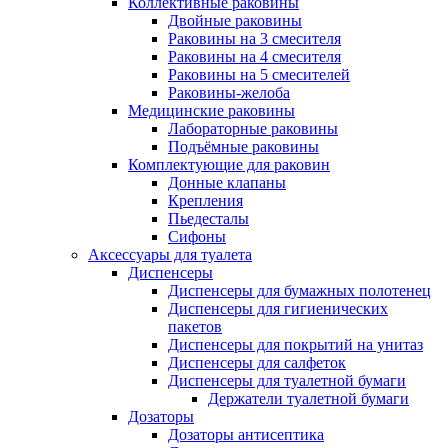
Коллективные раковины
Двойные раковины
Раковины на 3 смесителя
Раковины на 4 смесителя
Раковины на 5 смесителей
Раковины-желоба
Медицинские раковины
Лабораторные раковины
Подъёмные раковины
Комплектующие для раковин
Донные клапаны
Крепления
Пьедесталы
Сифоны
Аксессуары для туалета
Диспенсеры
Диспенсеры для бумажных полотенец
Диспенсеры для гигиенических
пакетов
Диспенсеры для покрытий на унитаз
Диспенсеры для салфеток
Диспенсеры для туалетной бумаги
Держатели туалетной бумаги
Дозаторы
Дозаторы антисептика