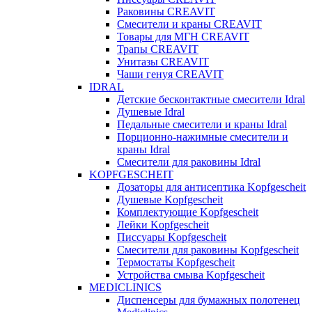
Раковины CREAVIT
Смесители и краны CREAVIT
Товары для МГН CREAVIT
Трапы CREAVIT
Унитазы CREAVIT
Чаши генуя CREAVIT
IDRAL
Детские бесконтактные смесители Idral
Душевые Idral
Педальные смесители и краны Idral
Порционно-нажимные смесители и
краны Idral
Смеcители для раковины Idral
KOPFGESCHEIT
Дозаторы для антисептика Kopfgescheit
Душевые Kopfgescheit
Комплектующие Kopfgescheit
Лейки Kopfgescheit
Писсуары Kopfgescheit
Смесители для раковины Kopfgescheit
Термостаты Kopfgescheit
Устройства смыва Kopfgescheit
MEDICLINICS
Диспенсеры для бумажных полотенец