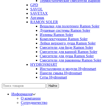
Термостатические смесители Варион
GPD
SAVOL
SAVETAX
Аргамак
RAMON SOLER
Вешалки для полотенец Ramon Soler
Душевые системы Ramon Soler
Изливы Ramon Soler
Комплектующие Ramon Soler
Лейки верхнего душа Ramon Soler
Смесители для биде Ramon Soler
Смесители для ванной Ramon Soler
Смесители для душа Ramon Soler
Смесители для раковины Ramon Soler
HYDROSMART
Инсталляции и модули Hydrosmart
Панели смыва Hydrosmart
Сеты Hydrosmart
Найти
Информация
О компании
Сотрудничество