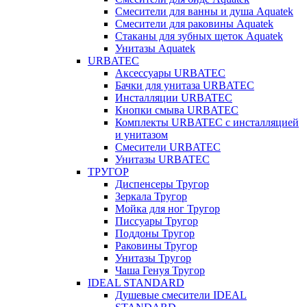
Смесители для ванны и душа Aquatek
Смесители для раковины Aquatek
Стаканы для зубных щеток Aquatek
Унитазы Aquatek
URBATEC
Аксессуары URBATEC
Бачки для унитаза URBATEC
Инсталляции URBATEC
Кнопки смыва URBATEC
Комплекты URBATEC с инсталляцией
и унитазом
Смесители URBATEC
Унитазы URBATEC
ТРУГОР
Диспенсеры Тругор
Зеркала Тругор
Мойка для ног Тругор
Писсуары Тругор
Поддоны Тругор
Раковины Тругор
Унитазы Тругор
Чаша Генуя Тругор
IDEAL STANDARD
Душевые смесители IDEAL