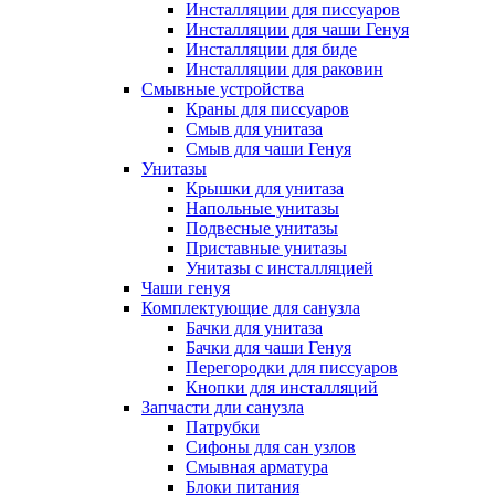
Инсталляции для писсуаров
Инсталляции для чаши Генуя
Инсталляции для биде
Инсталляции для раковин
Смывные устройства
Краны для писсуаров
Смыв для унитаза
Смыв для чаши Генуя
Унитазы
Крышки для унитаза
Напольные унитазы
Подвесные унитазы
Приставные унитазы
Унитазы с инсталляцией
Чаши генуя
Комплектующие для санузла
Бачки для унитаза
Бачки для чаши Генуя
Перегородки для писсуаров
Кнопки для инсталляций
Запчасти дли санузла
Патрубки
Сифоны для сан узлов
Смывная арматура
Блоки питания