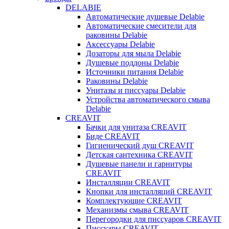
DELABIE
Автоматические душевые Delabie
Автоматические смесители для
раковины Delabie
Аксессуары Delabie
Дозаторы для мыла Delabie
Душевые поддоны Delabie
Источники питания Delabie
Раковины Delabie
Унитазы и писсуары Delabie
Устройства автоматического смыва
Delabie
CREAVIT
Бачки для унитаза CREAVIT
Биде CREAVIT
Гигиенический душ CREAVIT
Детская сантехника CREAVIT
Душевые панели и гарнитуры
CREAVIT
Инсталляции CREAVIT
Кнопки для инсталляций CREAVIT
Комплектующие CREAVIT
Механизмы смыва CREAVIT
Перегородки для писсуаров CREAVIT
Писсуары CREAVIT