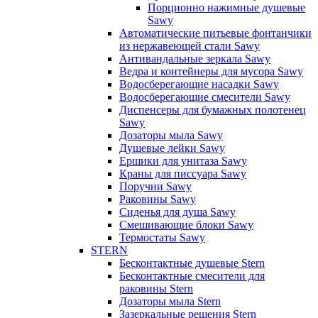
Порционно нажимные душевые
Sawy
Автоматические питьевые фонтанчики
из нержавеющей стали Sawy
Антивандальные зеркала Sawy
Ведра и контейнеры для мусора Sawy
Водосберегающие насадки Sawy
Водосберегающие смесители Sawy
Диспенсеры для бумажных полотенец
Sawy
Дозаторы мыла Sawy
Душевые лейки Sawy
Ершики для унитаза Sawy
Краны для писсуара Sawy
Поручни Sawy
Раковины Sawy
Сиденья для душа Sawy
Смешивающие блоки Sawy
Термостаты Sawy
STERN
Бесконтактные душевые Stern
Бесконтактные смесители для
раковины Stern
Дозаторы мыла Stern
Зазеркальные решения Stern