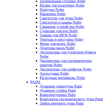
Пеленальные столики Nofer
Полки для полотенец Nofer
Поручни Nofer
Раковины Nofer
Смесители для душа Nofer
Смесители и краны Nofer
Смывные устройства Nofer
Сушилки для рук Nofer
Товары для МГН Nofer
Унитазы и писсуары Nofer
Фены для волос Nofer
Дозаторы мыла Nofer
Диспенсеры для туалетной бумаги
Nofer
Диспенсеры для гигиенических
пакетов Nofer
Диспенсеры для салфеток Nofer
Аксессуары Nofer
Расходные материалы Nofer
PAINI
Душевые гарнитуры Paini
Душевые стойки Paini
Комплектующие Paini
Комплекты гигиенического душа Paini
Лейки верхнего душа Paini