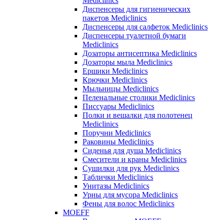
Mediclinics
Диспенсеры для гигиенических
пакетов Mediclinics
Диспенсеры для салфеток Mediclinics
Диспенсеры туалетной бумаги
Mediclinics
Дозаторы антисептика Mediclinics
Дозаторы мыла Mediclinics
Ершики Mediclinics
Крючки Mediclinics
Мыльницы Mediclinics
Пеленальные столики Mediclinics
Писсуары Mediclinics
Полки и вешалки для полотенец
Mediclinics
Поручни Mediclinics
Раковины Mediclinics
Сиденья для душа Mediclinics
Смесители и краны Mediclinics
Сушилки для рук Mediclinics
Таблички Mediclinics
Унитазы Mediclinics
Урны для мусора Mediclinics
Фены для волос Mediclinics
MOEFF