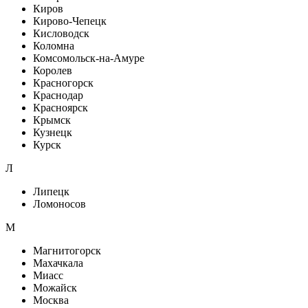
Киров
Кирово-Чепецк
Кисловодск
Коломна
Комсомольск-на-Амуре
Королев
Красногорск
Краснодар
Красноярск
Крымск
Кузнецк
Курск
Л
Липецк
Ломоносов
М
Магнитогорск
Махачкала
Миасс
Можайск
Москва