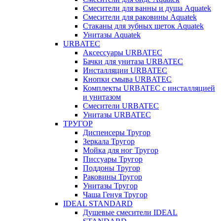
Смесители для ванны и душа Aquatek
Смесители для раковины Aquatek
Стаканы для зубных щеток Aquatek
Унитазы Aquatek
URBATEC
Аксессуары URBATEC
Бачки для унитаза URBATEC
Инсталляции URBATEC
Кнопки смыва URBATEC
Комплекты URBATEC с инсталляцией
и унитазом
Смесители URBATEC
Унитазы URBATEC
ТРУГОР
Диспенсеры Тругор
Зеркала Тругор
Мойка для ног Тругор
Писсуары Тругор
Поддоны Тругор
Раковины Тругор
Унитазы Тругор
Чаша Генуя Тругор
IDEAL STANDARD
Душевые смесители IDEAL