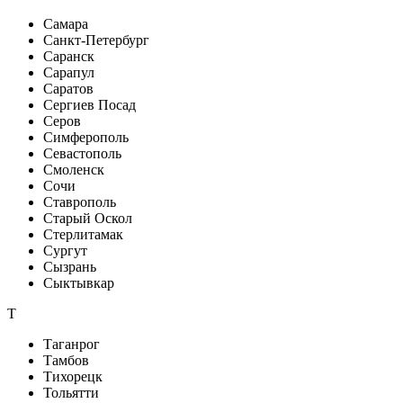
Самара
Санкт-Петербург
Саранск
Сарапул
Саратов
Сергиев Посад
Серов
Симферополь
Севастополь
Смоленск
Сочи
Ставрополь
Старый Оскол
Стерлитамак
Сургут
Сызрань
Сыктывкар
Т
Таганрог
Тамбов
Тихорецк
Тольятти