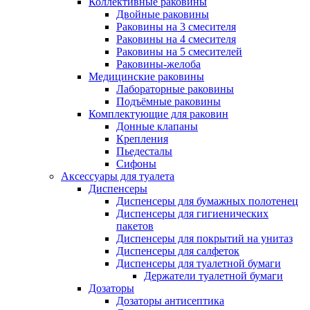
Коллективные раковины
Двойные раковины
Раковины на 3 смесителя
Раковины на 4 смесителя
Раковины на 5 смесителей
Раковины-желоба
Медицинские раковины
Лабораторные раковины
Подъёмные раковины
Комплектующие для раковин
Донные клапаны
Крепления
Пьедесталы
Сифоны
Аксессуары для туалета
Диспенсеры
Диспенсеры для бумажных полотенец
Диспенсеры для гигиенических
пакетов
Диспенсеры для покрытий на унитаз
Диспенсеры для салфеток
Диспенсеры для туалетной бумаги
Держатели туалетной бумаги
Дозаторы
Дозаторы антисептика