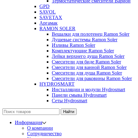
Термостатические смесители Варион
GPD
SAVOL
SAVETAX
Аргамак
RAMON SOLER
Вешалки для полотенец Ramon Soler
Душевые системы Ramon Soler
Изливы Ramon Soler
Комплектующие Ramon Soler
Лейки верхнего душа Ramon Soler
Смесители для биде Ramon Soler
Смесители для ванной Ramon Soler
Смесители для душа Ramon Soler
Смесители для раковины Ramon Soler
HYDROSMART
Инсталляции и модули Hydrosmart
Панели смыва Hydrosmart
Сеты Hydrosmart
Найти
Информация
О компании
Сотрудничество