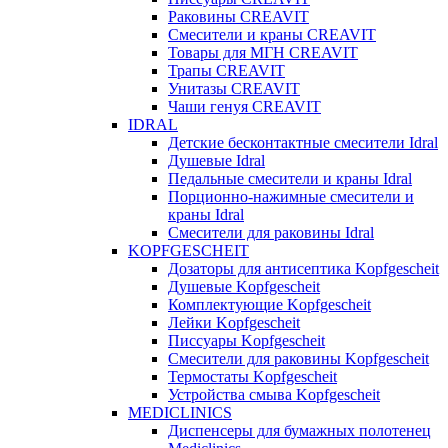
Раковины CREAVIT
Смесители и краны CREAVIT
Товары для МГН CREAVIT
Трапы CREAVIT
Унитазы CREAVIT
Чаши генуя CREAVIT
IDRAL
Детские бесконтактные смесители Idral
Душевые Idral
Педальные смесители и краны Idral
Порционно-нажимные смесители и
краны Idral
Смеcители для раковины Idral
KOPFGESCHEIT
Дозаторы для антисептика Kopfgescheit
Душевые Kopfgescheit
Комплектующие Kopfgescheit
Лейки Kopfgescheit
Писсуары Kopfgescheit
Смесители для раковины Kopfgescheit
Термостаты Kopfgescheit
Устройства смыва Kopfgescheit
MEDICLINICS
Диспенсеры для бумажных полотенец