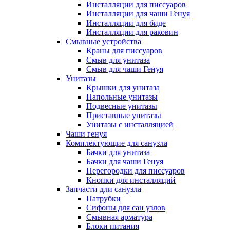
Инсталляции для писсуаров
Инсталляции для чаши Генуя
Инсталляции для биде
Инсталляции для раковин
Смывные устройства
Краны для писсуаров
Смыв для унитаза
Смыв для чаши Генуя
Унитазы
Крышки для унитаза
Напольные унитазы
Подвесные унитазы
Приставные унитазы
Унитазы с инсталляцией
Чаши генуя
Комплектующие для санузла
Бачки для унитаза
Бачки для чаши Генуя
Перегородки для писсуаров
Кнопки для инсталляций
Запчасти дли санузла
Патрубки
Сифоны для сан узлов
Смывная арматура
Блоки питания