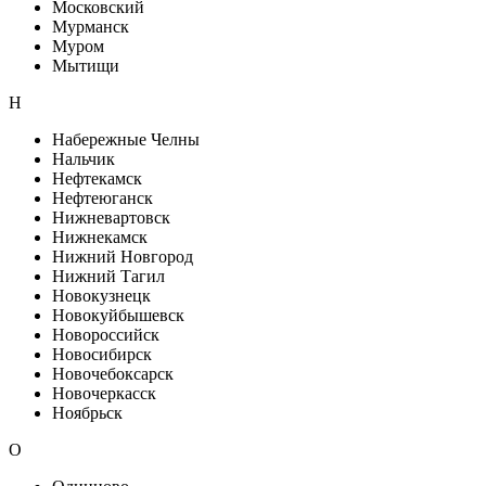
Московский
Мурманск
Муром
Мытищи
Н
Набережные Челны
Нальчик
Нефтекамск
Нефтеюганск
Нижневартовск
Нижнекамск
Нижний Новгород
Нижний Тагил
Новокузнецк
Новокуйбышевск
Новороссийск
Новосибирск
Новочебоксарск
Новочеркасск
Ноябрьск
О