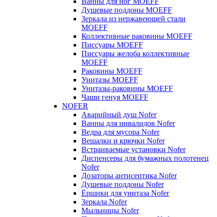
Ванны для ног MOEFF
Душевые поддоны MOEFF
Зеркала из нержавеющей стали
MOEFF
Коллективные раковины MOEFF
Писсуары MOEFF
Писсуары желоба коллективные
MOEFF
Раковины MOEFF
Унитазы MOEFF
Унитазы-раковины MOEFF
Чаши генуя MOEFF
NOFER
Аварийный душ Nofer
Ванны для инвалидов Nofer
Ведра для мусора Nofer
Вешалки и крючки Nofer
Встраиваемые установки Nofer
Диспенсеры для бумажных полотенец
Nofer
Дозаторы антисептика Nofer
Душевые поддоны Nofer
Ёршики для унитаза Nofer
Зеркала Nofer
Мыльницы Nofer