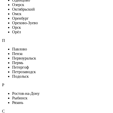
Одинцово
Озерск
Октябрьский
Омск
Оренбург
Орехово-Зуево
Орск
Орёл
П
Павлово
Пенза
Первоуральск
Пермь
Петергоф
Петрозаводск
Подольск
Р
Ростов-на-Дону
Рыбинск
Рязань
С