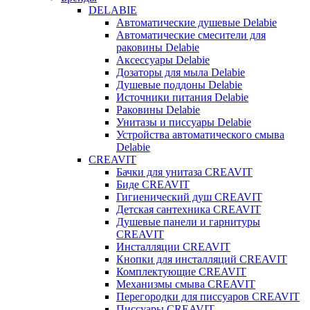
DELABIE
Автоматические душевые Delabie
Автоматические смесители для
раковины Delabie
Аксессуары Delabie
Дозаторы для мыла Delabie
Душевые поддоны Delabie
Источники питания Delabie
Раковины Delabie
Унитазы и писсуары Delabie
Устройства автоматического смыва
Delabie
CREAVIT
Бачки для унитаза CREAVIT
Биде CREAVIT
Гигиенический душ CREAVIT
Детская сантехника CREAVIT
Душевые панели и гарнитуры
CREAVIT
Инсталляции CREAVIT
Кнопки для инсталляций CREAVIT
Комплектующие CREAVIT
Механизмы смыва CREAVIT
Перегородки для писсуаров CREAVIT
Писсуары CREAVIT