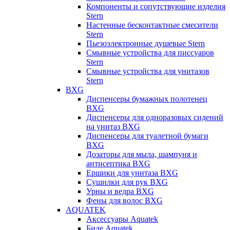
Компоненты и сопутствующие изделия
Stern
Настенные бесконтактные смесители
Stern
Пьезоэлектронные душевые Stern
Смывные устройства для писсуаров
Stern
Смывные устройства для унитазов
Stern
BXG
Диспенсеры бумажных полотенец
BXG
Диспенсеры для одноразовых сидений
на унитаз BXG
Диспенсеры для туалетной бумаги
BXG
Дозаторы для мыла, шампуня и
антисептика BXG
Ершики для унитаза BXG
Сушилки для рук BXG
Урны и ведра BXG
Фены для волос BXG
AQUATEK
Аксессуары Aquatek
Биде Aquatek