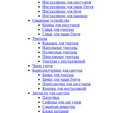
Инсталляции для писсуаров
Инсталляции для чаши Генуя
Инсталляции для биде
Инсталляции для раковин
Смывные устройства
Краны для писсуаров
Смыв для унитаза
Смыв для чаши Генуя
Унитазы
Крышки для унитаза
Напольные унитазы
Подвесные унитазы
Приставные унитазы
Унитазы с инсталляцией
Чаши генуя
Комплектующие для санузла
Бачки для унитаза
Бачки для чаши Генуя
Перегородки для писсуаров
Кнопки для инсталляций
Запчасти дли санузла
Патрубки
Сифоны для сан узлов
Смывная арматура
Блоки питания