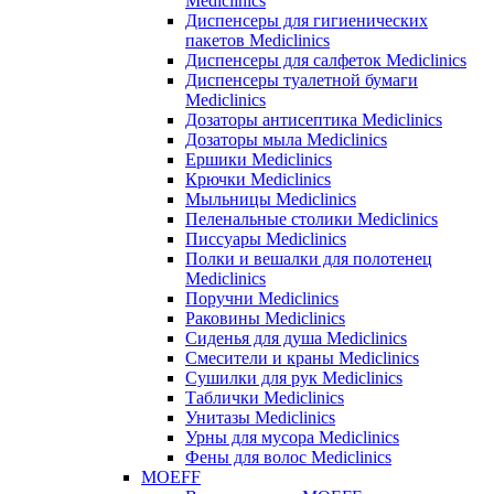
Mediclinics
Диспенсеры для гигиенических
пакетов Mediclinics
Диспенсеры для салфеток Mediclinics
Диспенсеры туалетной бумаги
Mediclinics
Дозаторы антисептика Mediclinics
Дозаторы мыла Mediclinics
Ершики Mediclinics
Крючки Mediclinics
Мыльницы Mediclinics
Пеленальные столики Mediclinics
Писсуары Mediclinics
Полки и вешалки для полотенец
Mediclinics
Поручни Mediclinics
Раковины Mediclinics
Сиденья для душа Mediclinics
Смесители и краны Mediclinics
Сушилки для рук Mediclinics
Таблички Mediclinics
Унитазы Mediclinics
Урны для мусора Mediclinics
Фены для волос Mediclinics
MOEFF