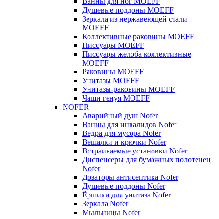
Ванны для ног MOEFF
Душевые поддоны MOEFF
Зеркала из нержавеющей стали
MOEFF
Коллективные раковины MOEFF
Писсуары MOEFF
Писсуары желоба коллективные
MOEFF
Раковины MOEFF
Унитазы MOEFF
Унитазы-раковины MOEFF
Чаши генуя MOEFF
NOFER
Аварийный душ Nofer
Ванны для инвалидов Nofer
Ведра для мусора Nofer
Вешалки и крючки Nofer
Встраиваемые установки Nofer
Диспенсеры для бумажных полотенец
Nofer
Дозаторы антисептика Nofer
Душевые поддоны Nofer
Ёршики для унитаза Nofer
Зеркала Nofer
Мыльницы Nofer