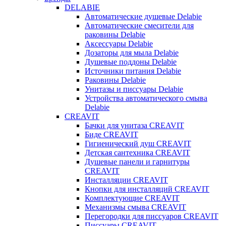
DELABIE
Автоматические душевые Delabie
Автоматические смесители для
раковины Delabie
Аксессуары Delabie
Дозаторы для мыла Delabie
Душевые поддоны Delabie
Источники питания Delabie
Раковины Delabie
Унитазы и писсуары Delabie
Устройства автоматического смыва
Delabie
CREAVIT
Бачки для унитаза CREAVIT
Биде CREAVIT
Гигиенический душ CREAVIT
Детская сантехника CREAVIT
Душевые панели и гарнитуры
CREAVIT
Инсталляции CREAVIT
Кнопки для инсталляций CREAVIT
Комплектующие CREAVIT
Механизмы смыва CREAVIT
Перегородки для писсуаров CREAVIT
Писсуары CREAVIT