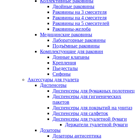
Коллективные раковины
Двойные раковины
Раковины на 3 смесителя
Раковины на 4 смесителя
Раковины на 5 смесителей
Раковины-желоба
Медицинские раковины
Лабораторные раковины
Подъёмные раковины
Комплектующие для раковин
Донные клапаны
Крепления
Пьедесталы
Сифоны
Аксессуары для туалета
Диспенсеры
Диспенсеры для бумажных полотенец
Диспенсеры для гигиенических
пакетов
Диспенсеры для покрытий на унитаз
Диспенсеры для салфеток
Диспенсеры для туалетной бумаги
Держатели туалетной бумаги
Дозаторы
Дозаторы антисептика