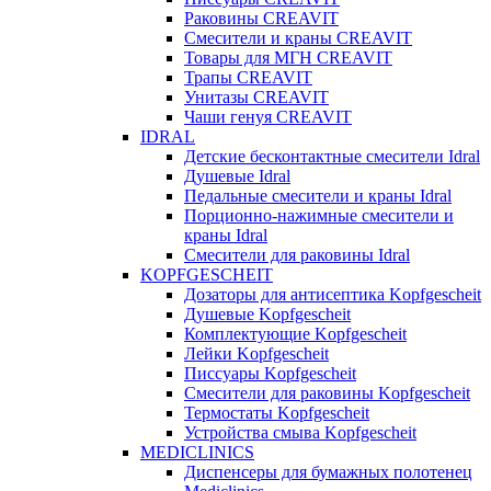
Раковины CREAVIT
Смесители и краны CREAVIT
Товары для МГН CREAVIT
Трапы CREAVIT
Унитазы CREAVIT
Чаши генуя CREAVIT
IDRAL
Детские бесконтактные смесители Idral
Душевые Idral
Педальные смесители и краны Idral
Порционно-нажимные смесители и
краны Idral
Смеcители для раковины Idral
KOPFGESCHEIT
Дозаторы для антисептика Kopfgescheit
Душевые Kopfgescheit
Комплектующие Kopfgescheit
Лейки Kopfgescheit
Писсуары Kopfgescheit
Смесители для раковины Kopfgescheit
Термостаты Kopfgescheit
Устройства смыва Kopfgescheit
MEDICLINICS
Диспенсеры для бумажных полотенец