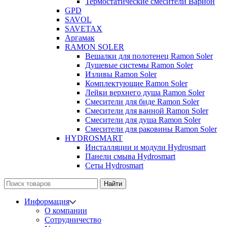
Термостатические смесители Варион
GPD
SAVOL
SAVETAX
Аргамак
RAMON SOLER
Вешалки для полотенец Ramon Soler
Душевые системы Ramon Soler
Изливы Ramon Soler
Комплектующие Ramon Soler
Лейки верхнего душа Ramon Soler
Смесители для биде Ramon Soler
Смесители для ванной Ramon Soler
Смесители для душа Ramon Soler
Смесители для раковины Ramon Soler
HYDROSMART
Инсталляции и модули Hydrosmart
Панели смыва Hydrosmart
Сеты Hydrosmart
Найти
Информация
О компании
Сотрудничество