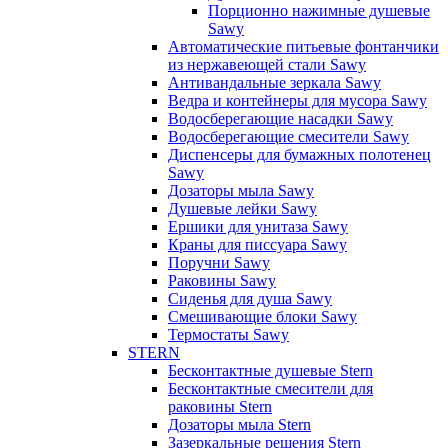
Порционно нажимные душевые
Sawy
Автоматические питьевые фонтанчики
из нержавеющей стали Sawy
Антивандальные зеркала Sawy
Ведра и контейнеры для мусора Sawy
Водосберегающие насадки Sawy
Водосберегающие смесители Sawy
Диспенсеры для бумажных полотенец
Sawy
Дозаторы мыла Sawy
Душевые лейки Sawy
Ершики для унитаза Sawy
Краны для писсуара Sawy
Поручни Sawy
Раковины Sawy
Сиденья для душа Sawy
Смешивающие блоки Sawy
Термостаты Sawy
STERN
Бесконтактные душевые Stern
Бесконтактные смесители для
раковины Stern
Дозаторы мыла Stern
Зазеркальные решения Stern