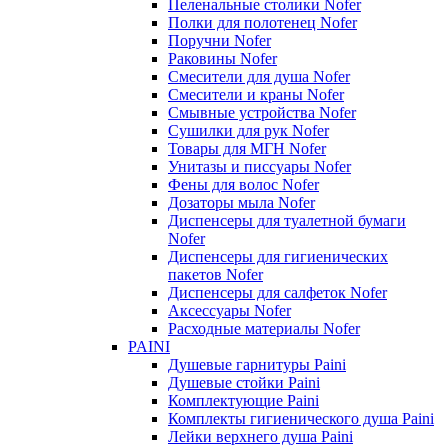
Пеленальные столики Nofer
Полки для полотенец Nofer
Поручни Nofer
Раковины Nofer
Смесители для душа Nofer
Смесители и краны Nofer
Смывные устройства Nofer
Сушилки для рук Nofer
Товары для МГН Nofer
Унитазы и писсуары Nofer
Фены для волос Nofer
Дозаторы мыла Nofer
Диспенсеры для туалетной бумаги
Nofer
Диспенсеры для гигиенических
пакетов Nofer
Диспенсеры для салфеток Nofer
Аксессуары Nofer
Расходные материалы Nofer
PAINI
Душевые гарнитуры Paini
Душевые стойки Paini
Комплектующие Paini
Комплекты гигиенического душа Paini
Лейки верхнего душа Paini