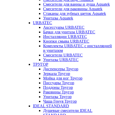
Смесители для ванны и душа Aquatek
Смесители для раковины Aquatek
Стаканы для зубных щеток Aquatek
Унитазы Aquatek
URBATEC
Аксессуары URBATEC
Бачки для унитаза URBATEC
Инсталляции URBATEC
Кнопки смыва URBATEC
Комплекты URBATEC с инсталляцией
и унитазом
Смесители URBATEC
Унитазы URBATEC
ТРУГОР
Диспенсеры Тругор
Зеркала Тругор
Мойка для ног Тругор
Писсуары Тругор
Поддоны Тругор
Раковины Тругор
Унитазы Тругор
Чаша Генуя Тругор
IDEAL STANDARD
Душевые смесители IDEAL