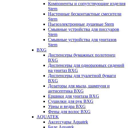
Компоненты и сопутствующие изделия
Stern
Настенные бесконтактные смесители
Stern
Пьезоэлектронные душевые Stern
Смывные устройства для писсуаров
Stern
Смывные устройства для унитазов
Stern
BXG
Диспенсеры бумажных полотенец
BXG
Диспенсеры для одноразовых сидений
на унитаз BXG
Диспенсеры для туалетной бумаги
BXG
Дозаторы для мыла, шампуня и
антисептика BXG
Ершики для унитаза BXG
Сушилки для рук BXG
Урны и ведра BXG
Фены для волос BXG
AQUATEK
Аксессуары Aquatek
Биде Aquatek