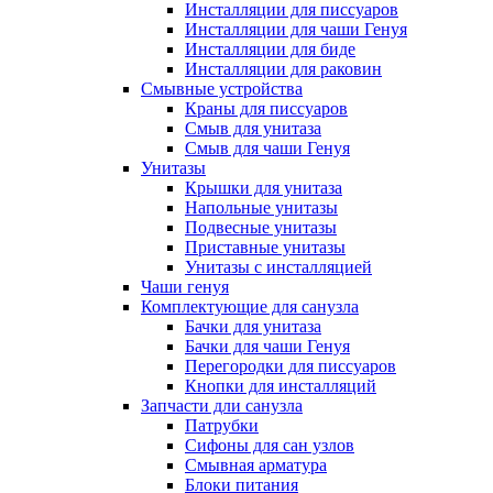
Инсталляции для писсуаров
Инсталляции для чаши Генуя
Инсталляции для биде
Инсталляции для раковин
Смывные устройства
Краны для писсуаров
Смыв для унитаза
Смыв для чаши Генуя
Унитазы
Крышки для унитаза
Напольные унитазы
Подвесные унитазы
Приставные унитазы
Унитазы с инсталляцией
Чаши генуя
Комплектующие для санузла
Бачки для унитаза
Бачки для чаши Генуя
Перегородки для писсуаров
Кнопки для инсталляций
Запчасти дли санузла
Патрубки
Сифоны для сан узлов
Смывная арматура
Блоки питания