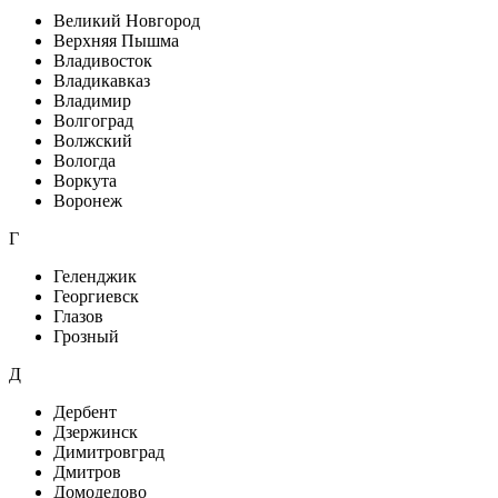
Великий Новгород
Верхняя Пышма
Владивосток
Владикавказ
Владимир
Волгоград
Волжский
Вологда
Воркута
Воронеж
Г
Геленджик
Георгиевск
Глазов
Грозный
Д
Дербент
Дзержинск
Димитровград
Дмитров
Домодедово