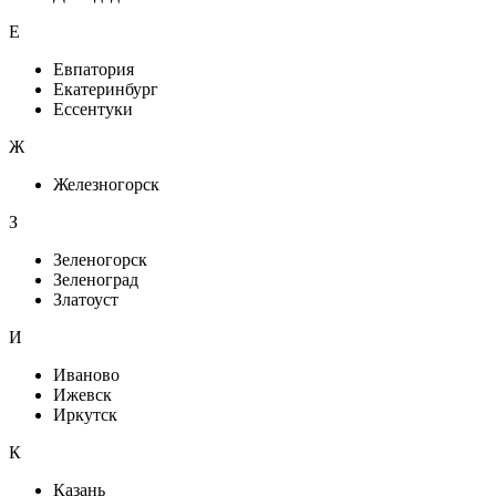
Е
Евпатория
Екатеринбург
Ессентуки
Ж
Железногорск
З
Зеленогорск
Зеленоград
Златоуст
И
Иваново
Ижевск
Иркутск
К
Казань