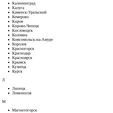
Калининград
Калуга
Каменск-Уральский
Кемерово
Киров
Кирово-Чепецк
Кисловодск
Коломна
Комсомольск-на-Амуре
Королев
Красногорск
Краснодар
Красноярск
Крымск
Кузнецк
Курск
Л
Липецк
Ломоносов
М
Магнитогорск