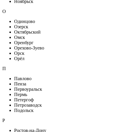
Ноябрьск
О
Одинцово
Озерск
Октябрьский
Омск
Оренбург
Орехово-Зуево
Орск
Орёл
П
Павлово
Пенза
Первоуральск
Пермь
Петергоф
Петрозаводск
Подольск
Р
Ростов-на-Дону