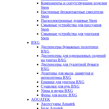
Компоненты и сопутствующие изделия
Stern
Настенные бесконтактные смесители
Stern
Пьезоэлектронные душевые Stern
Смывные устройства для писсуаров
Stern
Смывные устройства для унитазов
Stern
BXG
Диспенсеры бумажных полотенец
BXG
Диспенсеры для одноразовых сидений
на унитаз BXG
Диспенсеры для туалетной бумаги
BXG
Дозаторы для мыла, шампуня и
антисептика BXG
Ершики для унитаза BXG
Сушилки для рук BXG
Урны и ведра BXG
Фены для волос BXG
AQUATEK
Аксессуары Aquatek
Биде Aquatek