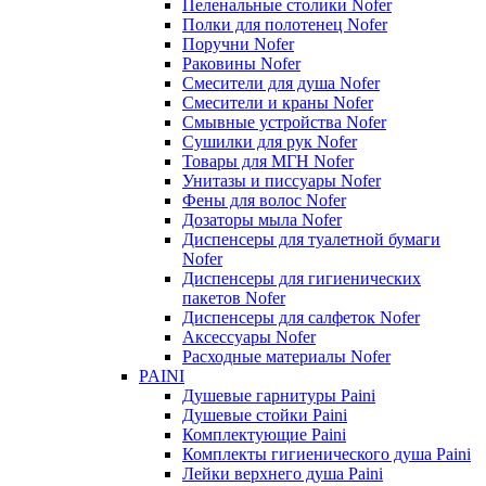
Пеленальные столики Nofer
Полки для полотенец Nofer
Поручни Nofer
Раковины Nofer
Смесители для душа Nofer
Смесители и краны Nofer
Смывные устройства Nofer
Сушилки для рук Nofer
Товары для МГН Nofer
Унитазы и писсуары Nofer
Фены для волос Nofer
Дозаторы мыла Nofer
Диспенсеры для туалетной бумаги
Nofer
Диспенсеры для гигиенических
пакетов Nofer
Диспенсеры для салфеток Nofer
Аксессуары Nofer
Расходные материалы Nofer
PAINI
Душевые гарнитуры Paini
Душевые стойки Paini
Комплектующие Paini
Комплекты гигиенического душа Paini
Лейки верхнего душа Paini