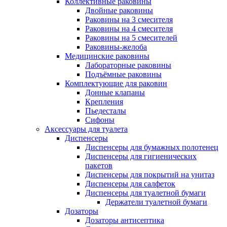
Коллективные раковины
Двойные раковины
Раковины на 3 смесителя
Раковины на 4 смесителя
Раковины на 5 смесителей
Раковины-желоба
Медицинские раковины
Лабораторные раковины
Подъёмные раковины
Комплектующие для раковин
Донные клапаны
Крепления
Пьедесталы
Сифоны
Аксессуары для туалета
Диспенсеры
Диспенсеры для бумажных полотенец
Диспенсеры для гигиенических
пакетов
Диспенсеры для покрытий на унитаз
Диспенсеры для салфеток
Диспенсеры для туалетной бумаги
Держатели туалетной бумаги
Дозаторы
Дозаторы антисептика