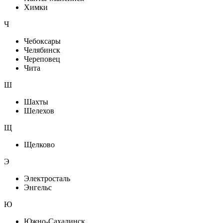
Химки
Ч
Чебоксары
Челябинск
Череповец
Чита
Ш
Шахты
Шелехов
Щ
Щелково
Э
Электросталь
Энгельс
Ю
Южно-Сахалинск