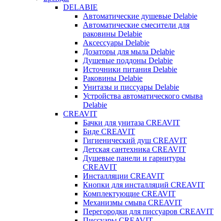
DELABIE
Автоматические душевые Delabie
Автоматические смесители для
раковины Delabie
Аксессуары Delabie
Дозаторы для мыла Delabie
Душевые поддоны Delabie
Источники питания Delabie
Раковины Delabie
Унитазы и писсуары Delabie
Устройства автоматического смыва
Delabie
CREAVIT
Бачки для унитаза CREAVIT
Биде CREAVIT
Гигиенический душ CREAVIT
Детская сантехника CREAVIT
Душевые панели и гарнитуры
CREAVIT
Инсталляции CREAVIT
Кнопки для инсталляций CREAVIT
Комплектующие CREAVIT
Механизмы смыва CREAVIT
Перегородки для писсуаров CREAVIT
Писсуары CREAVIT