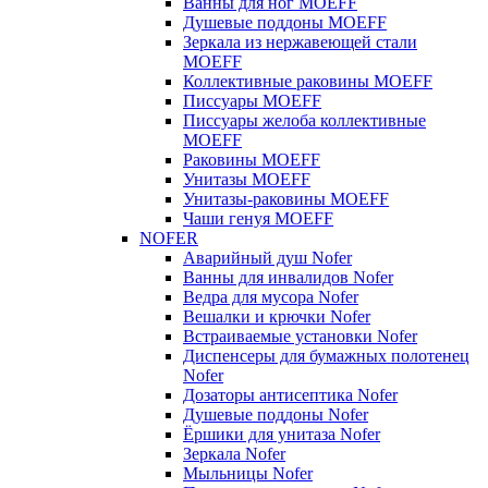
Ванны для ног MOEFF
Душевые поддоны MOEFF
Зеркала из нержавеющей стали
MOEFF
Коллективные раковины MOEFF
Писсуары MOEFF
Писсуары желоба коллективные
MOEFF
Раковины MOEFF
Унитазы MOEFF
Унитазы-раковины MOEFF
Чаши генуя MOEFF
NOFER
Аварийный душ Nofer
Ванны для инвалидов Nofer
Ведра для мусора Nofer
Вешалки и крючки Nofer
Встраиваемые установки Nofer
Диспенсеры для бумажных полотенец
Nofer
Дозаторы антисептика Nofer
Душевые поддоны Nofer
Ёршики для унитаза Nofer
Зеркала Nofer
Мыльницы Nofer