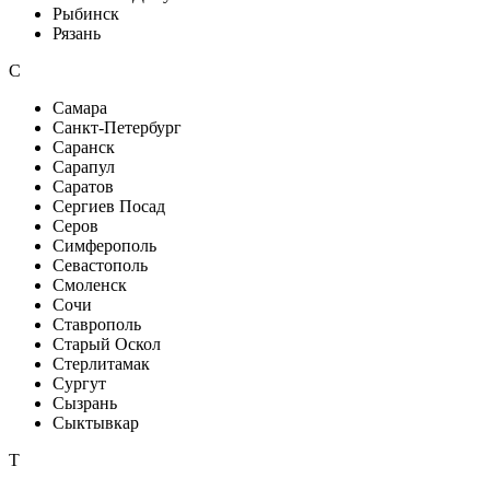
Рыбинск
Рязань
С
Самара
Санкт-Петербург
Саранск
Сарапул
Саратов
Сергиев Посад
Серов
Симферополь
Севастополь
Смоленск
Сочи
Ставрополь
Старый Оскол
Стерлитамак
Сургут
Сызрань
Сыктывкар
Т