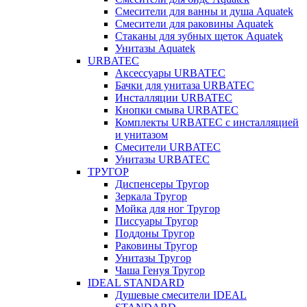
Смесители для ванны и душа Aquatek
Смесители для раковины Aquatek
Стаканы для зубных щеток Aquatek
Унитазы Aquatek
URBATEC
Аксессуары URBATEC
Бачки для унитаза URBATEC
Инсталляции URBATEC
Кнопки смыва URBATEC
Комплекты URBATEC с инсталляцией
и унитазом
Смесители URBATEC
Унитазы URBATEC
ТРУГОР
Диспенсеры Тругор
Зеркала Тругор
Мойка для ног Тругор
Писсуары Тругор
Поддоны Тругор
Раковины Тругор
Унитазы Тругор
Чаша Генуя Тругор
IDEAL STANDARD
Душевые смесители IDEAL