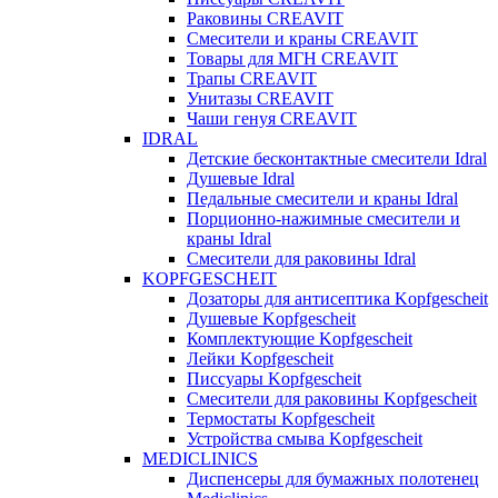
Раковины CREAVIT
Смесители и краны CREAVIT
Товары для МГН CREAVIT
Трапы CREAVIT
Унитазы CREAVIT
Чаши генуя CREAVIT
IDRAL
Детские бесконтактные смесители Idral
Душевые Idral
Педальные смесители и краны Idral
Порционно-нажимные смесители и
краны Idral
Смеcители для раковины Idral
KOPFGESCHEIT
Дозаторы для антисептика Kopfgescheit
Душевые Kopfgescheit
Комплектующие Kopfgescheit
Лейки Kopfgescheit
Писсуары Kopfgescheit
Смесители для раковины Kopfgescheit
Термостаты Kopfgescheit
Устройства смыва Kopfgescheit
MEDICLINICS
Диспенсеры для бумажных полотенец