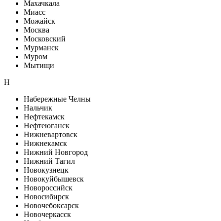
Махачкала
Миасс
Можайск
Москва
Московский
Мурманск
Муром
Мытищи
Н
Набережные Челны
Нальчик
Нефтекамск
Нефтеюганск
Нижневартовск
Нижнекамск
Нижний Новгород
Нижний Тагил
Новокузнецк
Новокуйбышевск
Новороссийск
Новосибирск
Новочебоксарск
Новочеркасск