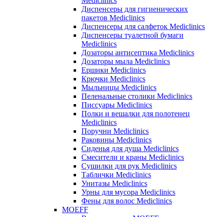
Mediclinics
Диспенсеры для гигиенических
пакетов Mediclinics
Диспенсеры для салфеток Mediclinics
Диспенсеры туалетной бумаги
Mediclinics
Дозаторы антисептика Mediclinics
Дозаторы мыла Mediclinics
Ершики Mediclinics
Крючки Mediclinics
Мыльницы Mediclinics
Пеленальные столики Mediclinics
Писсуары Mediclinics
Полки и вешалки для полотенец
Mediclinics
Поручни Mediclinics
Раковины Mediclinics
Сиденья для душа Mediclinics
Смесители и краны Mediclinics
Сушилки для рук Mediclinics
Таблички Mediclinics
Унитазы Mediclinics
Урны для мусора Mediclinics
Фены для волос Mediclinics
MOEFF