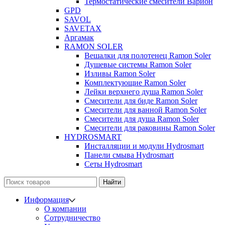
Термостатические смесители Варион
GPD
SAVOL
SAVETAX
Аргамак
RAMON SOLER
Вешалки для полотенец Ramon Soler
Душевые системы Ramon Soler
Изливы Ramon Soler
Комплектующие Ramon Soler
Лейки верхнего душа Ramon Soler
Смесители для биде Ramon Soler
Смесители для ванной Ramon Soler
Смесители для душа Ramon Soler
Смесители для раковины Ramon Soler
HYDROSMART
Инсталляции и модули Hydrosmart
Панели смыва Hydrosmart
Сеты Hydrosmart
Найти
Информация
О компании
Сотрудничество