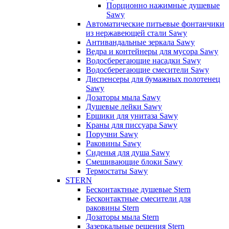
Порционно нажимные душевые
Sawy
Автоматические питьевые фонтанчики
из нержавеющей стали Sawy
Антивандальные зеркала Sawy
Ведра и контейнеры для мусора Sawy
Водосберегающие насадки Sawy
Водосберегающие смесители Sawy
Диспенсеры для бумажных полотенец
Sawy
Дозаторы мыла Sawy
Душевые лейки Sawy
Ершики для унитаза Sawy
Краны для писсуара Sawy
Поручни Sawy
Раковины Sawy
Сиденья для душа Sawy
Смешивающие блоки Sawy
Термостаты Sawy
STERN
Бесконтактные душевые Stern
Бесконтактные смесители для
раковины Stern
Дозаторы мыла Stern
Зазеркальные решения Stern