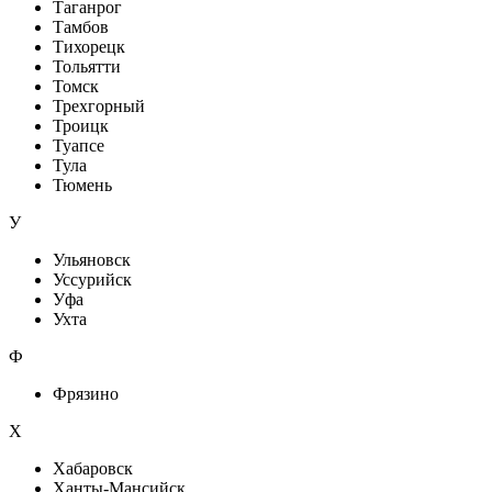
Таганрог
Тамбов
Тихорецк
Тольятти
Томск
Трехгорный
Троицк
Туапсе
Тула
Тюмень
У
Ульяновск
Уссурийск
Уфа
Ухта
Ф
Фрязино
Х
Хабаровск
Ханты-Мансийск