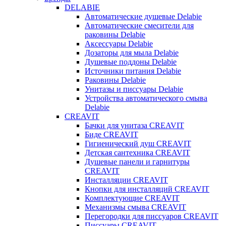
DELABIE
Автоматические душевые Delabie
Автоматические смесители для
раковины Delabie
Аксессуары Delabie
Дозаторы для мыла Delabie
Душевые поддоны Delabie
Источники питания Delabie
Раковины Delabie
Унитазы и писсуары Delabie
Устройства автоматического смыва
Delabie
CREAVIT
Бачки для унитаза CREAVIT
Биде CREAVIT
Гигиенический душ CREAVIT
Детская сантехника CREAVIT
Душевые панели и гарнитуры
CREAVIT
Инсталляции CREAVIT
Кнопки для инсталляций CREAVIT
Комплектующие CREAVIT
Механизмы смыва CREAVIT
Перегородки для писсуаров CREAVIT
Писсуары CREAVIT