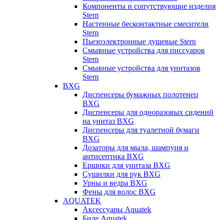
Компоненты и сопутствующие изделия
Stern
Настенные бесконтактные смесители
Stern
Пьезоэлектронные душевые Stern
Смывные устройства для писсуаров
Stern
Смывные устройства для унитазов
Stern
BXG
Диспенсеры бумажных полотенец
BXG
Диспенсеры для одноразовых сидений
на унитаз BXG
Диспенсеры для туалетной бумаги
BXG
Дозаторы для мыла, шампуня и
антисептика BXG
Ершики для унитаза BXG
Сушилки для рук BXG
Урны и ведра BXG
Фены для волос BXG
AQUATEK
Аксессуары Aquatek
Биде Aquatek