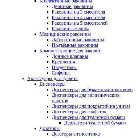
Коллективные раковины
Двойные раковины
Раковины на 3 смесителя
Раковины на 4 смесителя
Раковины на 5 смесителей
Раковины-желоба
Медицинские раковины
Лабораторные раковины
Подъёмные раковины
Комплектующие для раковин
Донные клапаны
Крепления
Пьедесталы
Сифоны
Аксессуары для туалета
Диспенсеры
Диспенсеры для бумажных полотенец
Диспенсеры для гигиенических
пакетов
Диспенсеры для покрытий на унитаз
Диспенсеры для салфеток
Диспенсеры для туалетной бумаги
Держатели туалетной бумаги
Дозаторы
Дозаторы антисептика