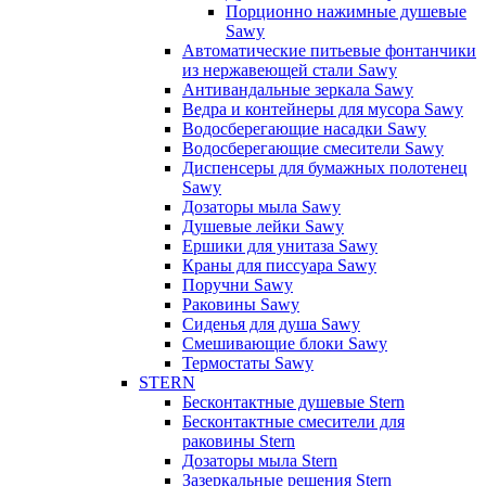
Порционно нажимные душевые
Sawy
Автоматические питьевые фонтанчики
из нержавеющей стали Sawy
Антивандальные зеркала Sawy
Ведра и контейнеры для мусора Sawy
Водосберегающие насадки Sawy
Водосберегающие смесители Sawy
Диспенсеры для бумажных полотенец
Sawy
Дозаторы мыла Sawy
Душевые лейки Sawy
Ершики для унитаза Sawy
Краны для писсуара Sawy
Поручни Sawy
Раковины Sawy
Сиденья для душа Sawy
Смешивающие блоки Sawy
Термостаты Sawy
STERN
Бесконтактные душевые Stern
Бесконтактные смесители для
раковины Stern
Дозаторы мыла Stern
Зазеркальные решения Stern