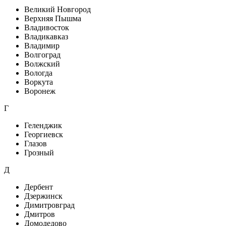
Великий Новгород
Верхняя Пышма
Владивосток
Владикавказ
Владимир
Волгоград
Волжский
Вологда
Воркута
Воронеж
Г
Геленджик
Георгиевск
Глазов
Грозный
Д
Дербент
Дзержинск
Димитровград
Дмитров
Домодедово