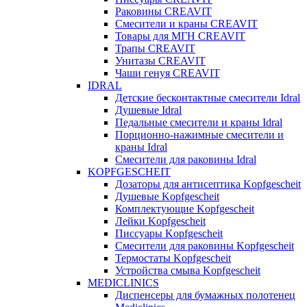
Раковины CREAVIT
Смесители и краны CREAVIT
Товары для МГН CREAVIT
Трапы CREAVIT
Унитазы CREAVIT
Чаши генуя CREAVIT
IDRAL
Детские бесконтактные смесители Idral
Душевые Idral
Педальные смесители и краны Idral
Порционно-нажимные смесители и
краны Idral
Смеcители для раковины Idral
KOPFGESCHEIT
Дозаторы для антисептика Kopfgescheit
Душевые Kopfgescheit
Комплектующие Kopfgescheit
Лейки Kopfgescheit
Писсуары Kopfgescheit
Смесители для раковины Kopfgescheit
Термостаты Kopfgescheit
Устройства смыва Kopfgescheit
MEDICLINICS
Диспенсеры для бумажных полотенец