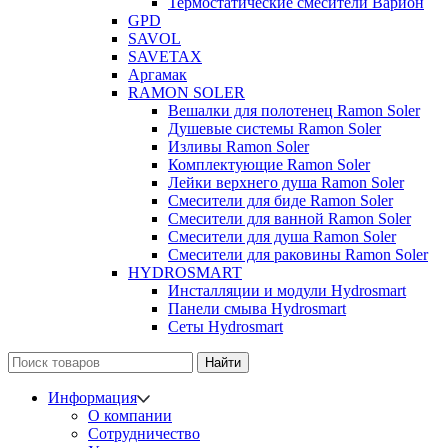
Термостатические смесители Варион
GPD
SAVOL
SAVETAX
Аргамак
RAMON SOLER
Вешалки для полотенец Ramon Soler
Душевые системы Ramon Soler
Изливы Ramon Soler
Комплектующие Ramon Soler
Лейки верхнего душа Ramon Soler
Смесители для биде Ramon Soler
Смесители для ванной Ramon Soler
Смесители для душа Ramon Soler
Смесители для раковины Ramon Soler
HYDROSMART
Инсталляции и модули Hydrosmart
Панели смыва Hydrosmart
Сеты Hydrosmart
Найти
Информация
О компании
Сотрудничество