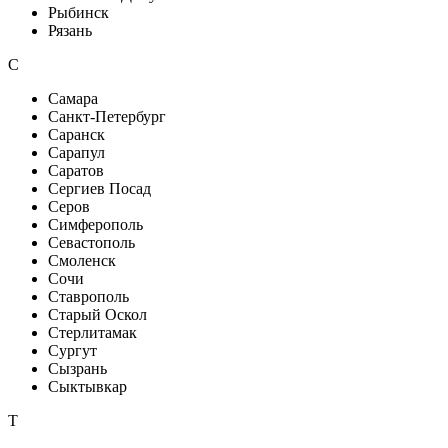
Рыбинск
Рязань
С
Самара
Санкт-Петербург
Саранск
Сарапул
Саратов
Сергиев Посад
Серов
Симферополь
Севастополь
Смоленск
Сочи
Ставрополь
Старый Оскол
Стерлитамак
Сургут
Сызрань
Сыктывкар
Т