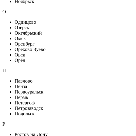
Ноябрьск
О
Одинцово
Озерск
Октябрьский
Омск
Оренбург
Орехово-Зуево
Орск
Орёл
П
Павлово
Пенза
Первоуральск
Пермь
Петергоф
Петрозаводск
Подольск
Р
Ростов-на-Дону