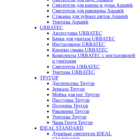
Смесители для ванны и душа Aquatek
Смесители для раковины Aquatek
Стаканы для зубных щеток Aquatek
Унитазы Aquatek
URBATEC
Аксессуары URBATEC
Бачки для унитаза URBATEC
Инсталляции URBATEC
Кнопки смыва URBATEC
Комплекты URBATEC с инсталляцией
и унитазом
Смесители URBATEC
Унитазы URBATEC
ТРУГОР
Диспенсеры Тругор
Зеркала Тругор
Мойка для ног Тругор
Писсуары Тругор
Поддоны Тругор
Раковины Тругор
Унитазы Тругор
Чаша Генуя Тругор
IDEAL STANDARD
Душевые смесители IDEAL