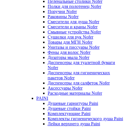
Пеленальные столики Nofer
Полки для полотенец Nofer
Поручни Nofer
Раковины Nofer
Смесители для душа Nofer
Смесители и краны Nofer
Смывные устройства Nofer
Сушилки для рук Nofer
Товары для МГН Nofer
Унитазы и писсуары Nofer
Фены для волос Nofer
Дозаторы мыла Nofer
Диспенсеры для туалетной бумаги
Nofer
Диспенсеры для гигиенических
пакетов Nofer
Диспенсеры для салфеток Nofer
Аксессуары Nofer
Расходные материалы Nofer
PAINI
Душевые гарнитуры Paini
Душевые стойки Paini
Комплектующие Paini
Комплекты гигиенического душа Paini
Лейки верхнего душа Paini