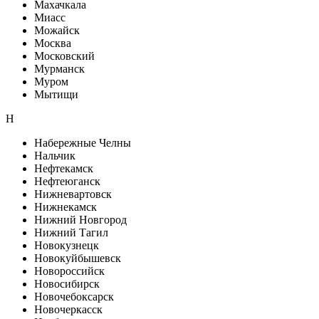
Махачкала
Миасс
Можайск
Москва
Московский
Мурманск
Муром
Мытищи
Н
Набережные Челны
Нальчик
Нефтекамск
Нефтеюганск
Нижневартовск
Нижнекамск
Нижний Новгород
Нижний Тагил
Новокузнецк
Новокуйбышевск
Новороссийск
Новосибирск
Новочебоксарск
Новочеркасск