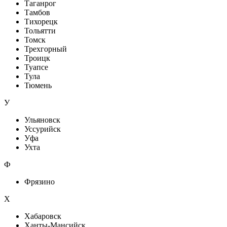
Таганрог
Тамбов
Тихорецк
Тольятти
Томск
Трехгорный
Троицк
Туапсе
Тула
Тюмень
У
Ульяновск
Уссурийск
Уфа
Ухта
Ф
Фрязино
Х
Хабаровск
Ханты-Мансийск