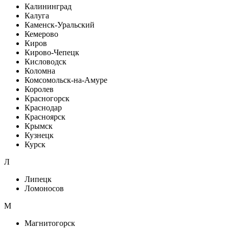
Калининград
Калуга
Каменск-Уральский
Кемерово
Киров
Кирово-Чепецк
Кисловодск
Коломна
Комсомольск-на-Амуре
Королев
Красногорск
Краснодар
Красноярск
Крымск
Кузнецк
Курск
Л
Липецк
Ломоносов
М
Магнитогорск