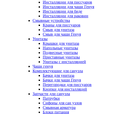
Инсталляции для писсуаров
Инсталляции для чаши Генуя
Инсталляции для биде
Инсталляции для раковин
Смывные устройства
Краны для писсуаров
Смыв для унитаза
Смыв для чаши Генуя
Унитазы
Крышки для унитаза
Напольные унитазы
Подвесные унитазы
Приставные унитазы
Унитазы с инсталляцией
Чаши генуя
Комплектующие для санузла
Бачки для унитаза
Бачки для чаши Генуя
Перегородки для писсуаров
Кнопки для инсталляций
Запчасти дли санузла
Патрубки
Сифоны для сан узлов
Смывная арматура
Блоки питания