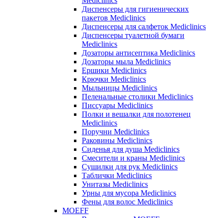
Mediclinics
Диспенсеры для гигиенических
пакетов Mediclinics
Диспенсеры для салфеток Mediclinics
Диспенсеры туалетной бумаги
Mediclinics
Дозаторы антисептика Mediclinics
Дозаторы мыла Mediclinics
Ершики Mediclinics
Крючки Mediclinics
Мыльницы Mediclinics
Пеленальные столики Mediclinics
Писсуары Mediclinics
Полки и вешалки для полотенец
Mediclinics
Поручни Mediclinics
Раковины Mediclinics
Сиденья для душа Mediclinics
Смесители и краны Mediclinics
Сушилки для рук Mediclinics
Таблички Mediclinics
Унитазы Mediclinics
Урны для мусора Mediclinics
Фены для волос Mediclinics
MOEFF