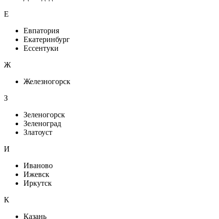
Е
Евпатория
Екатеринбург
Ессентуки
Ж
Железногорск
З
Зеленогорск
Зеленоград
Златоуст
И
Иваново
Ижевск
Иркутск
К
Казань