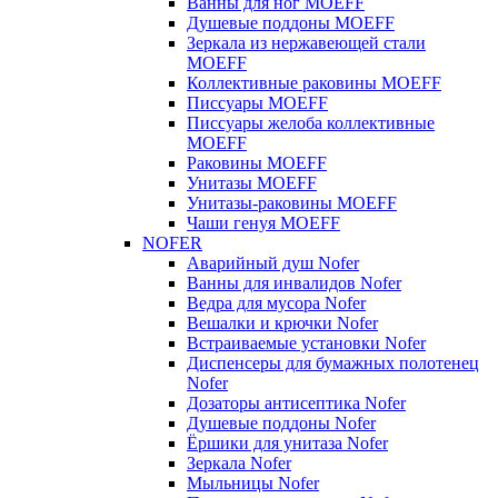
Ванны для ног MOEFF
Душевые поддоны MOEFF
Зеркала из нержавеющей стали
MOEFF
Коллективные раковины MOEFF
Писсуары MOEFF
Писсуары желоба коллективные
MOEFF
Раковины MOEFF
Унитазы MOEFF
Унитазы-раковины MOEFF
Чаши генуя MOEFF
NOFER
Аварийный душ Nofer
Ванны для инвалидов Nofer
Ведра для мусора Nofer
Вешалки и крючки Nofer
Встраиваемые установки Nofer
Диспенсеры для бумажных полотенец
Nofer
Дозаторы антисептика Nofer
Душевые поддоны Nofer
Ёршики для унитаза Nofer
Зеркала Nofer
Мыльницы Nofer