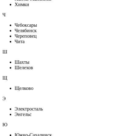
Химки
Ч
Чебоксары
Челябинск
Череповец
Чита
Ш
Шахты
Шелехов
Щ
Щелково
Э
Электросталь
Энгельс
Ю
Южно-Сахалинск