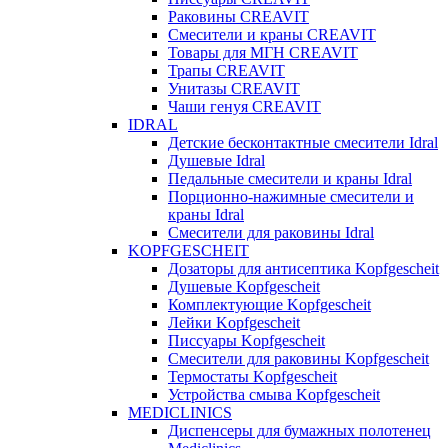
Раковины CREAVIT
Смесители и краны CREAVIT
Товары для МГН CREAVIT
Трапы CREAVIT
Унитазы CREAVIT
Чаши генуя CREAVIT
IDRAL
Детские бесконтактные смесители Idral
Душевые Idral
Педальные смесители и краны Idral
Порционно-нажимные смесители и
краны Idral
Смеcители для раковины Idral
KOPFGESCHEIT
Дозаторы для антисептика Kopfgescheit
Душевые Kopfgescheit
Комплектующие Kopfgescheit
Лейки Kopfgescheit
Писсуары Kopfgescheit
Смесители для раковины Kopfgescheit
Термостаты Kopfgescheit
Устройства смыва Kopfgescheit
MEDICLINICS
Диспенсеры для бумажных полотенец