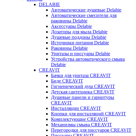
DELABIE
Автоматические душевые Delabie
Автоматические смесители для
раковины Delabie
Аксессуары Delabie
Дозаторы для мыла Delabie
Душевые поддоны Delabie
Источники питания Delabie
Раковины Delabie
Унитазы и писсуары Delabie
Устройства автоматического смыва
Delabie
CREAVIT
Бачки для унитаза CREAVIT
Биде CREAVIT
Гигиенический душ CREAVIT
Детская сантехника CREAVIT
Душевые панели и гарнитуры
CREAVIT
Инсталляции CREAVIT
Кнопки для инсталляций CREAVIT
Комплектующие CREAVIT
Механизмы смыва CREAVIT
Перегородки для писсуаров CREAVIT
Писсуары CREAVIT