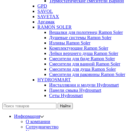
Термостатические смесители Варион
GPD
SAVOL
SAVETAX
Аргамак
RAMON SOLER
Вешалки для полотенец Ramon Soler
Душевые системы Ramon Soler
Изливы Ramon Soler
Комплектующие Ramon Soler
Лейки верхнего душа Ramon Soler
Смесители для биде Ramon Soler
Смесители для ванной Ramon Soler
Смесители для душа Ramon Soler
Смесители для раковины Ramon Soler
HYDROSMART
Инсталляции и модули Hydrosmart
Панели смыва Hydrosmart
Сеты Hydrosmart
Найти
Информация
О компании
Сотрудничество