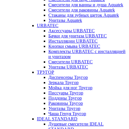
Смесители для ванны и душа Aquatek
Смесители для раковины Aquatek
Стаканы для зубных щеток Aquatek
Унитазы Aquatek
URBATEC
Аксессуары URBATEC
Бачки для унитаза URBATEC
Инсталляции URBATEC
Кнопки смыва URBATEC
Комплекты URBATEC с инсталляцией
и унитазом
Смесители URBATEC
Унитазы URBATEC
ТРУГОР
Диспенсеры Тругор
Зеркала Тругор
Мойка для ног Тругор
Писсуары Тругор
Поддоны Тругор
Раковины Тругор
Унитазы Тругор
Чаша Генуя Тругор
IDEAL STANDARD
Душевые смесители IDEAL