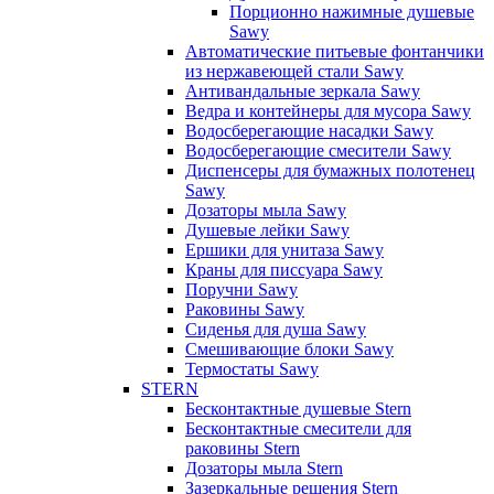
Порционно нажимные душевые
Sawy
Автоматические питьевые фонтанчики
из нержавеющей стали Sawy
Антивандальные зеркала Sawy
Ведра и контейнеры для мусора Sawy
Водосберегающие насадки Sawy
Водосберегающие смесители Sawy
Диспенсеры для бумажных полотенец
Sawy
Дозаторы мыла Sawy
Душевые лейки Sawy
Ершики для унитаза Sawy
Краны для писсуара Sawy
Поручни Sawy
Раковины Sawy
Сиденья для душа Sawy
Смешивающие блоки Sawy
Термостаты Sawy
STERN
Бесконтактные душевые Stern
Бесконтактные смесители для
раковины Stern
Дозаторы мыла Stern
Зазеркальные решения Stern