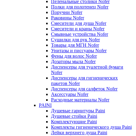
Пеленальные столики Nofer
Полки для полотенец Nofer
Поручни Nofer
Раковины Nofer
Смесители для душа Nofer
Смесители и краны Nofer
Смывные устройства Nofer
Сушилки для рук Nofer
Товары для МГН Nofer
Унитазы и писсуары Nofer
Фены для волос Nofer
Дозаторы мыла Nofer
Диспенсеры для туалетной бумаги
Nofer
Диспенсеры для гигиенических
пакетов Nofer
Диспенсеры для салфеток Nofer
Аксессуары Nofer
Расходные материалы Nofer
PAINI
Душевые гарнитуры Paini
Душевые стойки Paini
Комплектующие Paini
Комплекты гигиенического душа Paini
Лейки верхнего душа Paini