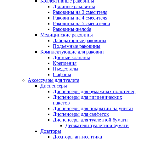
Коллективные раковины
Двойные раковины
Раковины на 3 смесителя
Раковины на 4 смесителя
Раковины на 5 смесителей
Раковины-желоба
Медицинские раковины
Лабораторные раковины
Подъёмные раковины
Комплектующие для раковин
Донные клапаны
Крепления
Пьедесталы
Сифоны
Аксессуары для туалета
Диспенсеры
Диспенсеры для бумажных полотенец
Диспенсеры для гигиенических
пакетов
Диспенсеры для покрытий на унитаз
Диспенсеры для салфеток
Диспенсеры для туалетной бумаги
Держатели туалетной бумаги
Дозаторы
Дозаторы антисептика