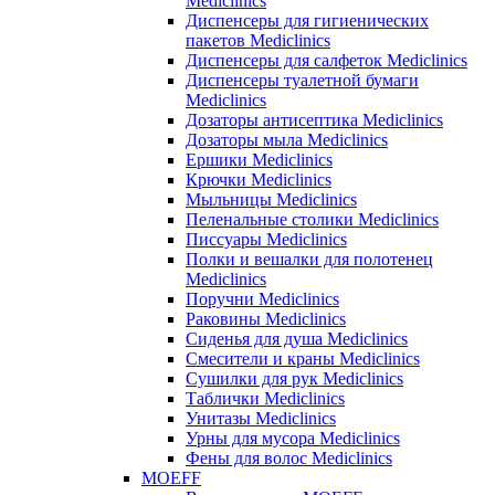
Mediclinics
Диспенсеры для гигиенических
пакетов Mediclinics
Диспенсеры для салфеток Mediclinics
Диспенсеры туалетной бумаги
Mediclinics
Дозаторы антисептика Mediclinics
Дозаторы мыла Mediclinics
Ершики Mediclinics
Крючки Mediclinics
Мыльницы Mediclinics
Пеленальные столики Mediclinics
Писсуары Mediclinics
Полки и вешалки для полотенец
Mediclinics
Поручни Mediclinics
Раковины Mediclinics
Сиденья для душа Mediclinics
Смесители и краны Mediclinics
Сушилки для рук Mediclinics
Таблички Mediclinics
Унитазы Mediclinics
Урны для мусора Mediclinics
Фены для волос Mediclinics
MOEFF