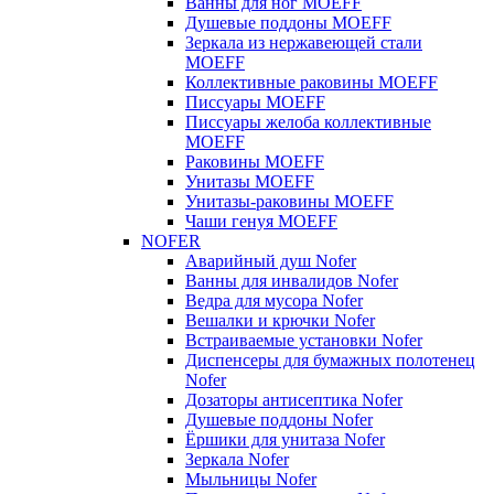
Ванны для ног MOEFF
Душевые поддоны MOEFF
Зеркала из нержавеющей стали
MOEFF
Коллективные раковины MOEFF
Писсуары MOEFF
Писсуары желоба коллективные
MOEFF
Раковины MOEFF
Унитазы MOEFF
Унитазы-раковины MOEFF
Чаши генуя MOEFF
NOFER
Аварийный душ Nofer
Ванны для инвалидов Nofer
Ведра для мусора Nofer
Вешалки и крючки Nofer
Встраиваемые установки Nofer
Диспенсеры для бумажных полотенец
Nofer
Дозаторы антисептика Nofer
Душевые поддоны Nofer
Ёршики для унитаза Nofer
Зеркала Nofer
Мыльницы Nofer