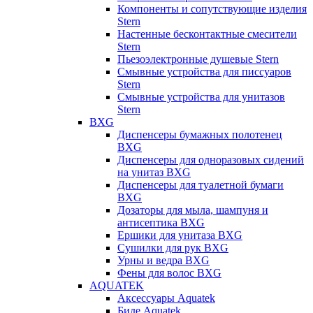
Компоненты и сопутствующие изделия
Stern
Настенные бесконтактные смесители
Stern
Пьезоэлектронные душевые Stern
Смывные устройства для писсуаров
Stern
Смывные устройства для унитазов
Stern
BXG
Диспенсеры бумажных полотенец
BXG
Диспенсеры для одноразовых сидений
на унитаз BXG
Диспенсеры для туалетной бумаги
BXG
Дозаторы для мыла, шампуня и
антисептика BXG
Ершики для унитаза BXG
Сушилки для рук BXG
Урны и ведра BXG
Фены для волос BXG
AQUATEK
Аксессуары Aquatek
Биде Aquatek