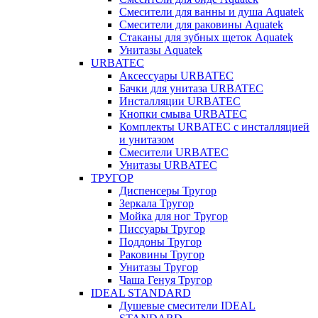
Смесители для ванны и душа Aquatek
Смесители для раковины Aquatek
Стаканы для зубных щеток Aquatek
Унитазы Aquatek
URBATEC
Аксессуары URBATEC
Бачки для унитаза URBATEC
Инсталляции URBATEC
Кнопки смыва URBATEC
Комплекты URBATEC с инсталляцией
и унитазом
Смесители URBATEC
Унитазы URBATEC
ТРУГОР
Диспенсеры Тругор
Зеркала Тругор
Мойка для ног Тругор
Писсуары Тругор
Поддоны Тругор
Раковины Тругор
Унитазы Тругор
Чаша Генуя Тругор
IDEAL STANDARD
Душевые смесители IDEAL