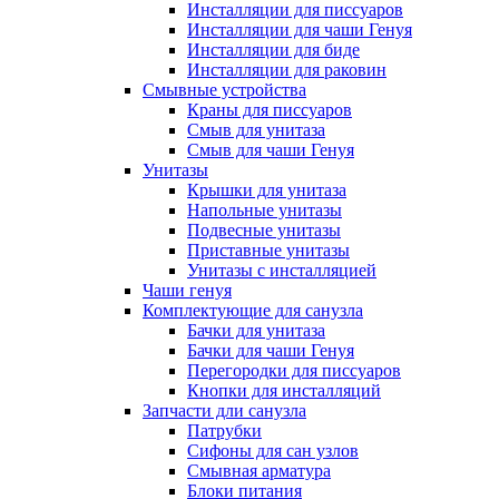
Инсталляции для писсуаров
Инсталляции для чаши Генуя
Инсталляции для биде
Инсталляции для раковин
Смывные устройства
Краны для писсуаров
Смыв для унитаза
Смыв для чаши Генуя
Унитазы
Крышки для унитаза
Напольные унитазы
Подвесные унитазы
Приставные унитазы
Унитазы с инсталляцией
Чаши генуя
Комплектующие для санузла
Бачки для унитаза
Бачки для чаши Генуя
Перегородки для писсуаров
Кнопки для инсталляций
Запчасти дли санузла
Патрубки
Сифоны для сан узлов
Смывная арматура
Блоки питания