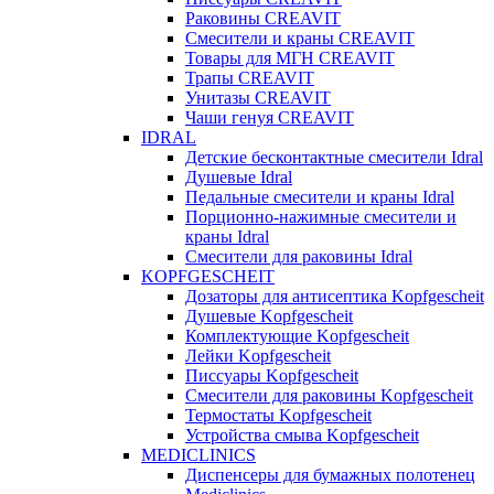
Раковины CREAVIT
Смесители и краны CREAVIT
Товары для МГН CREAVIT
Трапы CREAVIT
Унитазы CREAVIT
Чаши генуя CREAVIT
IDRAL
Детские бесконтактные смесители Idral
Душевые Idral
Педальные смесители и краны Idral
Порционно-нажимные смесители и
краны Idral
Смеcители для раковины Idral
KOPFGESCHEIT
Дозаторы для антисептика Kopfgescheit
Душевые Kopfgescheit
Комплектующие Kopfgescheit
Лейки Kopfgescheit
Писсуары Kopfgescheit
Смесители для раковины Kopfgescheit
Термостаты Kopfgescheit
Устройства смыва Kopfgescheit
MEDICLINICS
Диспенсеры для бумажных полотенец