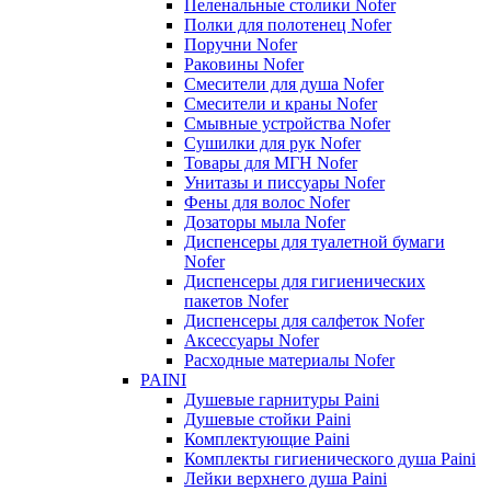
Пеленальные столики Nofer
Полки для полотенец Nofer
Поручни Nofer
Раковины Nofer
Смесители для душа Nofer
Смесители и краны Nofer
Смывные устройства Nofer
Сушилки для рук Nofer
Товары для МГН Nofer
Унитазы и писсуары Nofer
Фены для волос Nofer
Дозаторы мыла Nofer
Диспенсеры для туалетной бумаги
Nofer
Диспенсеры для гигиенических
пакетов Nofer
Диспенсеры для салфеток Nofer
Аксессуары Nofer
Расходные материалы Nofer
PAINI
Душевые гарнитуры Paini
Душевые стойки Paini
Комплектующие Paini
Комплекты гигиенического душа Paini
Лейки верхнего душа Paini