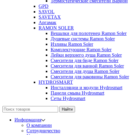
Термостатические смесители Варион
GPD
SAVOL
SAVETAX
Аргамак
RAMON SOLER
Вешалки для полотенец Ramon Soler
Душевые системы Ramon Soler
Изливы Ramon Soler
Комплектующие Ramon Soler
Лейки верхнего душа Ramon Soler
Смесители для биде Ramon Soler
Смесители для ванной Ramon Soler
Смесители для душа Ramon Soler
Смесители для раковины Ramon Soler
HYDROSMART
Инсталляции и модули Hydrosmart
Панели смыва Hydrosmart
Сеты Hydrosmart
Найти
Информация
О компании
Сотрудничество