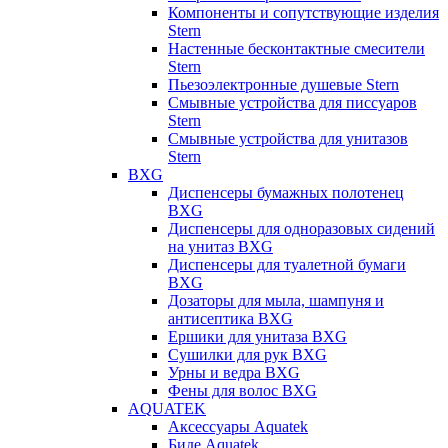
Компоненты и сопутствующие изделия
Stern
Настенные бесконтактные смесители
Stern
Пьезоэлектронные душевые Stern
Смывные устройства для писсуаров
Stern
Смывные устройства для унитазов
Stern
BXG
Диспенсеры бумажных полотенец
BXG
Диспенсеры для одноразовых сидений
на унитаз BXG
Диспенсеры для туалетной бумаги
BXG
Дозаторы для мыла, шампуня и
антисептика BXG
Ершики для унитаза BXG
Сушилки для рук BXG
Урны и ведра BXG
Фены для волос BXG
AQUATEK
Аксессуары Aquatek
Биде Aquatek