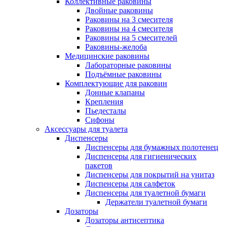
Коллективные раковины
Двойные раковины
Раковины на 3 смесителя
Раковины на 4 смесителя
Раковины на 5 смесителей
Раковины-желоба
Медицинские раковины
Лабораторные раковины
Подъёмные раковины
Комплектующие для раковин
Донные клапаны
Крепления
Пьедесталы
Сифоны
Аксессуары для туалета
Диспенсеры
Диспенсеры для бумажных полотенец
Диспенсеры для гигиенических
пакетов
Диспенсеры для покрытий на унитаз
Диспенсеры для салфеток
Диспенсеры для туалетной бумаги
Держатели туалетной бумаги
Дозаторы
Дозаторы антисептика