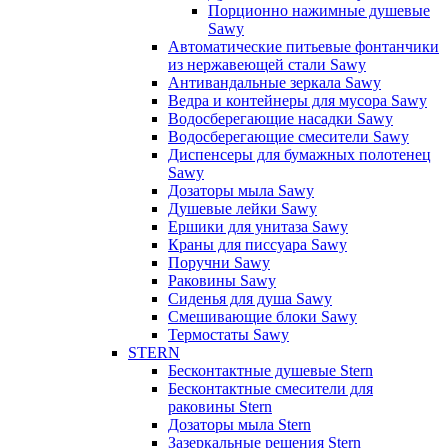
Порционно нажимные душевые
Sawy
Автоматические питьевые фонтанчики
из нержавеющей стали Sawy
Антивандальные зеркала Sawy
Ведра и контейнеры для мусора Sawy
Водосберегающие насадки Sawy
Водосберегающие смесители Sawy
Диспенсеры для бумажных полотенец
Sawy
Дозаторы мыла Sawy
Душевые лейки Sawy
Ершики для унитаза Sawy
Краны для писсуара Sawy
Поручни Sawy
Раковины Sawy
Сиденья для душа Sawy
Смешивающие блоки Sawy
Термостаты Sawy
STERN
Бесконтактные душевые Stern
Бесконтактные смесители для
раковины Stern
Дозаторы мыла Stern
Зазеркальные решения Stern