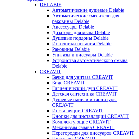
DELABIE
Автоматические душевые Delabie
Автоматические смесители для
раковины Delabie
Аксессуары Delabie
Дозаторы для мыла Delabie
Душевые поддоны Delabie
Источники питания Delabie
Раковины Delabie
Унитазы и писсуары Delabie
Устройства автоматического смыва
Delabie
CREAVIT
Бачки для унитаза CREAVIT
Биде CREAVIT
Гигиенический душ CREAVIT
Детская сантехника CREAVIT
Душевые панели и гарнитуры
CREAVIT
Инсталляции CREAVIT
Кнопки для инсталляций CREAVIT
Комплектующие CREAVIT
Механизмы смыва CREAVIT
Перегородки для писсуаров CREAVIT
Писсуары CREAVIT