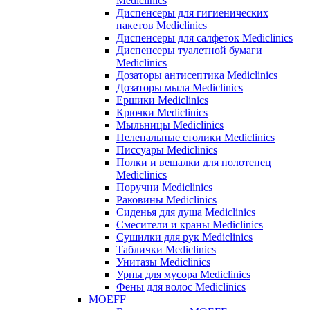
Mediclinics
Диспенсеры для гигиенических
пакетов Mediclinics
Диспенсеры для салфеток Mediclinics
Диспенсеры туалетной бумаги
Mediclinics
Дозаторы антисептика Mediclinics
Дозаторы мыла Mediclinics
Ершики Mediclinics
Крючки Mediclinics
Мыльницы Mediclinics
Пеленальные столики Mediclinics
Писсуары Mediclinics
Полки и вешалки для полотенец
Mediclinics
Поручни Mediclinics
Раковины Mediclinics
Сиденья для душа Mediclinics
Смесители и краны Mediclinics
Сушилки для рук Mediclinics
Таблички Mediclinics
Унитазы Mediclinics
Урны для мусора Mediclinics
Фены для волос Mediclinics
MOEFF