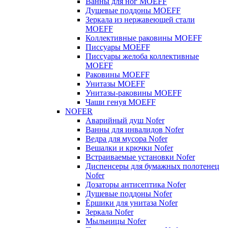
Ванны для ног MOEFF
Душевые поддоны MOEFF
Зеркала из нержавеющей стали
MOEFF
Коллективные раковины MOEFF
Писсуары MOEFF
Писсуары желоба коллективные
MOEFF
Раковины MOEFF
Унитазы MOEFF
Унитазы-раковины MOEFF
Чаши генуя MOEFF
NOFER
Аварийный душ Nofer
Ванны для инвалидов Nofer
Ведра для мусора Nofer
Вешалки и крючки Nofer
Встраиваемые установки Nofer
Диспенсеры для бумажных полотенец
Nofer
Дозаторы антисептика Nofer
Душевые поддоны Nofer
Ёршики для унитаза Nofer
Зеркала Nofer
Мыльницы Nofer