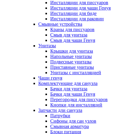
Инсталляции для писсуаров
Инсталляции для чаши Генуя
Инсталляции для биде
Инсталляции для раковин
Смывные устройства
Краны для писсуаров
Смыв для унитаза
Смыв для чаши Генуя
Унитазы
Крышки для унитаза
Напольные унитазы
Подвесные унитазы
Приставные унитазы
Унитазы с инсталляцией
Чаши генуя
Комплектующие для санузла
Бачки для унитаза
Бачки для чаши Генуя
Перегородки для писсуаров
Кнопки для инсталляций
Запчасти дли санузла
Патрубки
Сифоны для сан узлов
Смывная арматура
Блоки питания