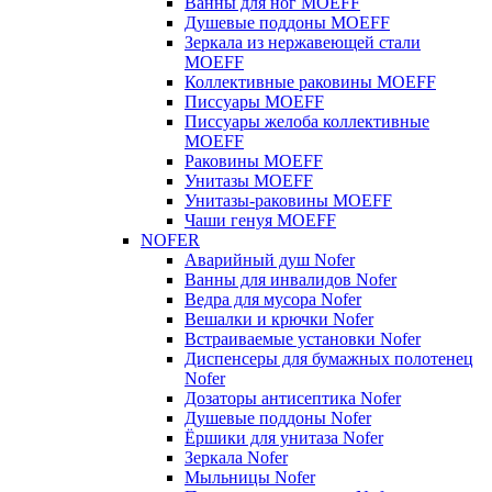
Ванны для ног MOEFF
Душевые поддоны MOEFF
Зеркала из нержавеющей стали
MOEFF
Коллективные раковины MOEFF
Писсуары MOEFF
Писсуары желоба коллективные
MOEFF
Раковины MOEFF
Унитазы MOEFF
Унитазы-раковины MOEFF
Чаши генуя MOEFF
NOFER
Аварийный душ Nofer
Ванны для инвалидов Nofer
Ведра для мусора Nofer
Вешалки и крючки Nofer
Встраиваемые установки Nofer
Диспенсеры для бумажных полотенец
Nofer
Дозаторы антисептика Nofer
Душевые поддоны Nofer
Ёршики для унитаза Nofer
Зеркала Nofer
Мыльницы Nofer