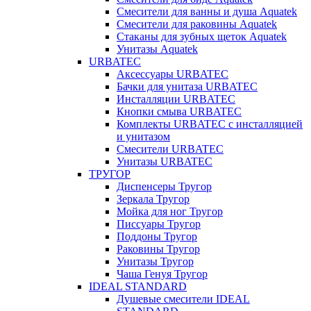
Смесители для ванны и душа Aquatek
Смесители для раковины Aquatek
Стаканы для зубных щеток Aquatek
Унитазы Aquatek
URBATEC
Аксессуары URBATEC
Бачки для унитаза URBATEC
Инсталляции URBATEC
Кнопки смыва URBATEC
Комплекты URBATEC с инсталляцией
и унитазом
Смесители URBATEC
Унитазы URBATEC
ТРУГОР
Диспенсеры Тругор
Зеркала Тругор
Мойка для ног Тругор
Писсуары Тругор
Поддоны Тругор
Раковины Тругор
Унитазы Тругор
Чаша Генуя Тругор
IDEAL STANDARD
Душевые смесители IDEAL