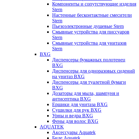
Компоненты и сопутствующие изделия
Stern
Настенные бесконтактные смесители
Stern
Пьезоэлектронные душевые Stern
Смывные устройства для писсуаров
Stern
Смывные устройства для унитазов
Stern
BXG
Диспенсеры бумажных полотенец
BXG
Диспенсеры для одноразовых сидений
на унитаз BXG
Диспенсеры для туалетной бумаги
BXG
Дозаторы для мыла, шампуня и
антисептика BXG
Ершики для унитаза BXG
Сушилки для рук BXG
Урны и ведра BXG
Фены для волос BXG
AQUATEK
Аксессуары Aquatek
Биде Aquatek