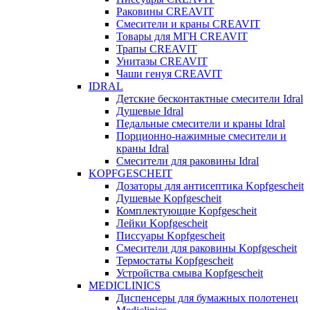
Раковины CREAVIT
Смесители и краны CREAVIT
Товары для МГН CREAVIT
Трапы CREAVIT
Унитазы CREAVIT
Чаши генуя CREAVIT
IDRAL
Детские бесконтактные смесители Idral
Душевые Idral
Педальные смесители и краны Idral
Порционно-нажимные смесители и
краны Idral
Смеcители для раковины Idral
KOPFGESCHEIT
Дозаторы для антисептика Kopfgescheit
Душевые Kopfgescheit
Комплектующие Kopfgescheit
Лейки Kopfgescheit
Писсуары Kopfgescheit
Смесители для раковины Kopfgescheit
Термостаты Kopfgescheit
Устройства смыва Kopfgescheit
MEDICLINICS
Диспенсеры для бумажных полотенец