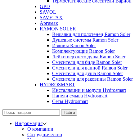
Термостатические смесители Варион
GPD
SAVOL
SAVETAX
Аргамак
RAMON SOLER
Вешалки для полотенец Ramon Soler
Душевые системы Ramon Soler
Изливы Ramon Soler
Комплектующие Ramon Soler
Лейки верхнего душа Ramon Soler
Смесители для биде Ramon Soler
Смесители для ванной Ramon Soler
Смесители для душа Ramon Soler
Смесители для раковины Ramon Soler
HYDROSMART
Инсталляции и модули Hydrosmart
Панели смыва Hydrosmart
Сеты Hydrosmart
Найти
Информация
О компании
Сотрудничество