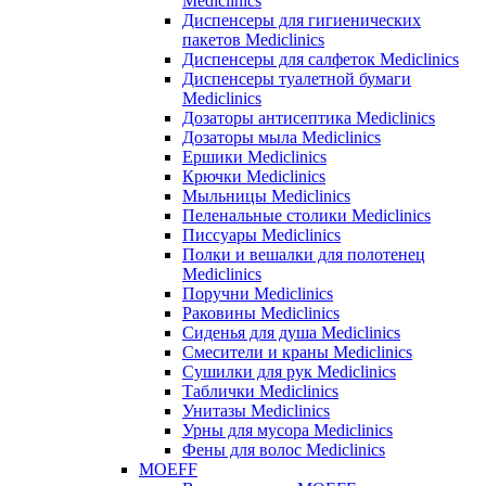
Mediclinics
Диспенсеры для гигиенических
пакетов Mediclinics
Диспенсеры для салфеток Mediclinics
Диспенсеры туалетной бумаги
Mediclinics
Дозаторы антисептика Mediclinics
Дозаторы мыла Mediclinics
Ершики Mediclinics
Крючки Mediclinics
Мыльницы Mediclinics
Пеленальные столики Mediclinics
Писсуары Mediclinics
Полки и вешалки для полотенец
Mediclinics
Поручни Mediclinics
Раковины Mediclinics
Сиденья для душа Mediclinics
Смесители и краны Mediclinics
Сушилки для рук Mediclinics
Таблички Mediclinics
Унитазы Mediclinics
Урны для мусора Mediclinics
Фены для волос Mediclinics
MOEFF