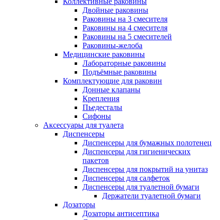
Коллективные раковины
Двойные раковины
Раковины на 3 смесителя
Раковины на 4 смесителя
Раковины на 5 смесителей
Раковины-желоба
Медицинские раковины
Лабораторные раковины
Подъёмные раковины
Комплектующие для раковин
Донные клапаны
Крепления
Пьедесталы
Сифоны
Аксессуары для туалета
Диспенсеры
Диспенсеры для бумажных полотенец
Диспенсеры для гигиенических
пакетов
Диспенсеры для покрытий на унитаз
Диспенсеры для салфеток
Диспенсеры для туалетной бумаги
Держатели туалетной бумаги
Дозаторы
Дозаторы антисептика