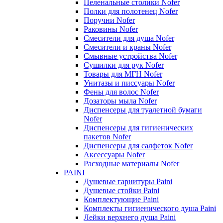
Пеленальные столики Nofer
Полки для полотенец Nofer
Поручни Nofer
Раковины Nofer
Смесители для душа Nofer
Смесители и краны Nofer
Смывные устройства Nofer
Сушилки для рук Nofer
Товары для МГН Nofer
Унитазы и писсуары Nofer
Фены для волос Nofer
Дозаторы мыла Nofer
Диспенсеры для туалетной бумаги
Nofer
Диспенсеры для гигиенических
пакетов Nofer
Диспенсеры для салфеток Nofer
Аксессуары Nofer
Расходные материалы Nofer
PAINI
Душевые гарнитуры Paini
Душевые стойки Paini
Комплектующие Paini
Комплекты гигиенического душа Paini
Лейки верхнего душа Paini