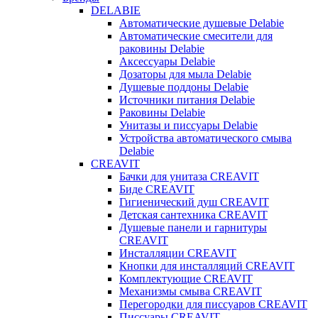
DELABIE
Автоматические душевые Delabie
Автоматические смесители для
раковины Delabie
Аксессуары Delabie
Дозаторы для мыла Delabie
Душевые поддоны Delabie
Источники питания Delabie
Раковины Delabie
Унитазы и писсуары Delabie
Устройства автоматического смыва
Delabie
CREAVIT
Бачки для унитаза CREAVIT
Биде CREAVIT
Гигиенический душ CREAVIT
Детская сантехника CREAVIT
Душевые панели и гарнитуры
CREAVIT
Инсталляции CREAVIT
Кнопки для инсталляций CREAVIT
Комплектующие CREAVIT
Механизмы смыва CREAVIT
Перегородки для писсуаров CREAVIT
Писсуары CREAVIT