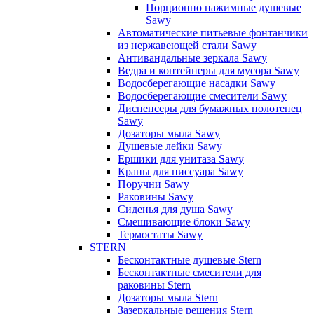
Порционно нажимные душевые
Sawy
Автоматические питьевые фонтанчики
из нержавеющей стали Sawy
Антивандальные зеркала Sawy
Ведра и контейнеры для мусора Sawy
Водосберегающие насадки Sawy
Водосберегающие смесители Sawy
Диспенсеры для бумажных полотенец
Sawy
Дозаторы мыла Sawy
Душевые лейки Sawy
Ершики для унитаза Sawy
Краны для писсуара Sawy
Поручни Sawy
Раковины Sawy
Сиденья для душа Sawy
Смешивающие блоки Sawy
Термостаты Sawy
STERN
Бесконтактные душевые Stern
Бесконтактные смесители для
раковины Stern
Дозаторы мыла Stern
Зазеркальные решения Stern