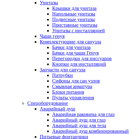
Унитазы
Крышки для унитаза
Напольные унитазы
Подвесные унитазы
Приставные унитазы
Унитазы с инсталляцией
Чаши генуя
Комплектующие для санузла
Бачки для унитаза
Бачки для чаши Генуя
Перегородки для писсуаров
Кнопки для инсталляций
Запчасти дли санузла
Патрубки
Сифоны для сан узлов
Смывная арматура
Блоки питания
Пульты управления
Спецоборудование
Аварийный душ
Аварийная раковина для глаз
Аварийный душ для глаз
Аварийный душ для тела
Аварийный душ комбинированный
Питьевые фонтанчики