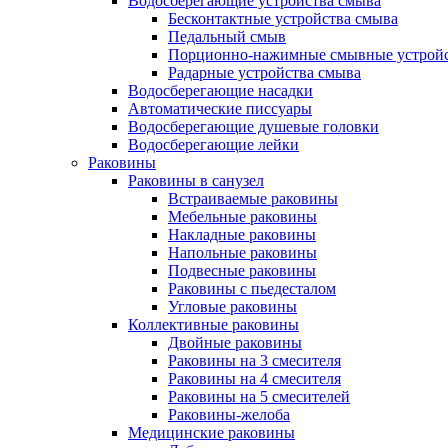
Водосберегающие устройства смыва
Бесконтактные устройства смыва
Педальный смыв
Порционно-нажимные смывные устрой
Радарные устройства смыва
Водосберегающие насадки
Автоматические писсуары
Водосберегающие душевые головки
Водосберегающие лейки
Раковины
Раковины в санузел
Встраиваемые раковины
Мебельные раковины
Накладные раковины
Напольные раковины
Подвесные раковины
Раковины с пьедесталом
Угловые раковины
Коллективные раковины
Двойные раковины
Раковины на 3 смесителя
Раковины на 4 смесителя
Раковины на 5 смесителей
Раковины-желоба
Медицинские раковины