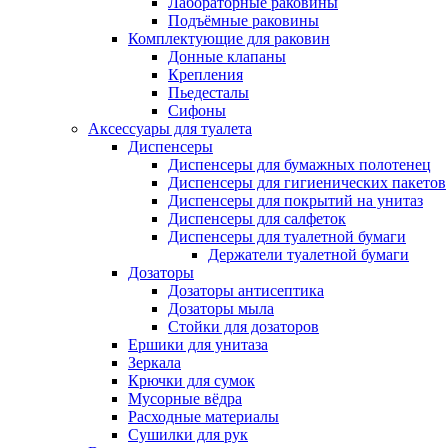
Лабораторные раковины
Подъёмные раковины
Комплектующие для раковин
Донные клапаны
Крепления
Пьедесталы
Сифоны
Аксессуары для туалета
Диспенсеры
Диспенсеры для бумажных полотенец
Диспенсеры для гигиенических пакетов
Диспенсеры для покрытий на унитаз
Диспенсеры для салфеток
Диспенсеры для туалетной бумаги
Держатели туалетной бумаги
Дозаторы
Дозаторы антисептика
Дозаторы мыла
Стойки для дозаторов
Ершики для унитаза
Зеркала
Крючки для сумок
Мусорные вёдра
Расходные материалы
Сушилки для рук