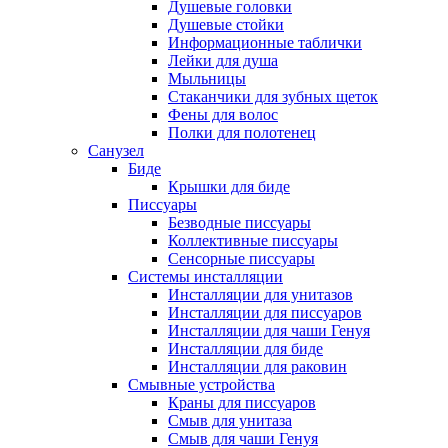
Душевые головки
Душевые стойки
Информационные таблички
Лейки для душа
Мыльницы
Стаканчики для зубных щеток
Фены для волос
Полки для полотенец
Санузел
Биде
Крышки для биде
Писсуары
Безводные писсуары
Коллективные писсуары
Сенсорные писсуары
Системы инсталляции
Инсталляции для унитазов
Инсталляции для писсуаров
Инсталляции для чаши Генуя
Инсталляции для биде
Инсталляции для раковин
Смывные устройства
Краны для писсуаров
Смыв для унитаза
Смыв для чаши Генуя