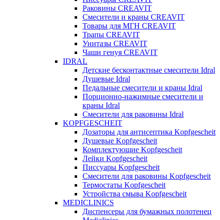
Раковины CREAVIT
Смесители и краны CREAVIT
Товары для МГН CREAVIT
Трапы CREAVIT
Унитазы CREAVIT
Чаши генуя CREAVIT
IDRAL
Детские бесконтактные смесители Idral
Душевые Idral
Педальные смесители и краны Idral
Порционно-нажимные смесители и
краны Idral
Смеcители для раковины Idral
KOPFGESCHEIT
Дозаторы для антисептика Kopfgescheit
Душевые Kopfgescheit
Комплектующие Kopfgescheit
Лейки Kopfgescheit
Писсуары Kopfgescheit
Смесители для раковины Kopfgescheit
Термостаты Kopfgescheit
Устройства смыва Kopfgescheit
MEDICLINICS
Диспенсеры для бумажных полотенец