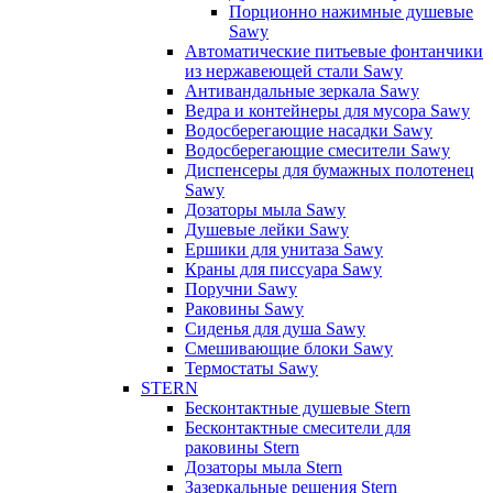
Порционно нажимные душевые
Sawy
Автоматические питьевые фонтанчики
из нержавеющей стали Sawy
Антивандальные зеркала Sawy
Ведра и контейнеры для мусора Sawy
Водосберегающие насадки Sawy
Водосберегающие смесители Sawy
Диспенсеры для бумажных полотенец
Sawy
Дозаторы мыла Sawy
Душевые лейки Sawy
Ершики для унитаза Sawy
Краны для писсуара Sawy
Поручни Sawy
Раковины Sawy
Сиденья для душа Sawy
Смешивающие блоки Sawy
Термостаты Sawy
STERN
Бесконтактные душевые Stern
Бесконтактные смесители для
раковины Stern
Дозаторы мыла Stern
Зазеркальные решения Stern