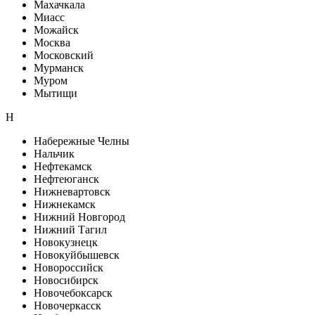
Махачкала
Миасс
Можайск
Москва
Московский
Мурманск
Муром
Мытищи
Н
Набережные Челны
Нальчик
Нефтекамск
Нефтеюганск
Нижневартовск
Нижнекамск
Нижний Новгород
Нижний Тагил
Новокузнецк
Новокуйбышевск
Новороссийск
Новосибирск
Новочебоксарск
Новочеркасск