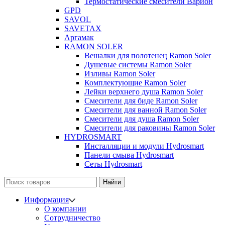
Термостатические смесители Варион
GPD
SAVOL
SAVETAX
Аргамак
RAMON SOLER
Вешалки для полотенец Ramon Soler
Душевые системы Ramon Soler
Изливы Ramon Soler
Комплектующие Ramon Soler
Лейки верхнего душа Ramon Soler
Смесители для биде Ramon Soler
Смесители для ванной Ramon Soler
Смесители для душа Ramon Soler
Смесители для раковины Ramon Soler
HYDROSMART
Инсталляции и модули Hydrosmart
Панели смыва Hydrosmart
Сеты Hydrosmart
Найти
Информация
О компании
Сотрудничество