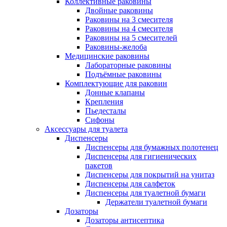
Коллективные раковины
Двойные раковины
Раковины на 3 смесителя
Раковины на 4 смесителя
Раковины на 5 смесителей
Раковины-желоба
Медицинские раковины
Лабораторные раковины
Подъёмные раковины
Комплектующие для раковин
Донные клапаны
Крепления
Пьедесталы
Сифоны
Аксессуары для туалета
Диспенсеры
Диспенсеры для бумажных полотенец
Диспенсеры для гигиенических
пакетов
Диспенсеры для покрытий на унитаз
Диспенсеры для салфеток
Диспенсеры для туалетной бумаги
Держатели туалетной бумаги
Дозаторы
Дозаторы антисептика