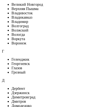
Великий Новгород
Верхняя Пышма
Владивосток
Владикавказ
Владимир
Волгоград
Волжский
Вологда
Воркута
Воронеж
Г
Геленджик
Георгиевск
Глазов
Грозный
Д
Дербент
Дзержинск
Димитровград
Дмитров
Домодедово