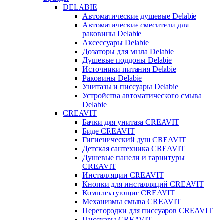
DELABIE
Автоматические душевые Delabie
Автоматические смесители для
раковины Delabie
Аксессуары Delabie
Дозаторы для мыла Delabie
Душевые поддоны Delabie
Источники питания Delabie
Раковины Delabie
Унитазы и писсуары Delabie
Устройства автоматического смыва
Delabie
CREAVIT
Бачки для унитаза CREAVIT
Биде CREAVIT
Гигиенический душ CREAVIT
Детская сантехника CREAVIT
Душевые панели и гарнитуры
CREAVIT
Инсталляции CREAVIT
Кнопки для инсталляций CREAVIT
Комплектующие CREAVIT
Механизмы смыва CREAVIT
Перегородки для писсуаров CREAVIT
Писсуары CREAVIT