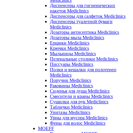
Mediclinics
Диспенсеры для гигиенических
пакетов Mediclinics
Диспенсеры для салфеток Mediclinics
Диспенсеры туалетной бумаги
Mediclinics
Дозаторы антисептика Mediclinics
Дозаторы мыла Mediclinics
Ершики Mediclinics
Крючки Mediclinics
Мыльницы Mediclinics
Пеленальные столики Mediclinics
Писсуары Mediclinics
Полки и вешалки для полотенец
Mediclinics
Поручни Mediclinics
Раковины Mediclinics
Сиденья для душа Mediclinics
Смесители и краны Mediclinics
Сушилки для рук Mediclinics
Таблички Mediclinics
Унитазы Mediclinics
Урны для мусора Mediclinics
Фены для волос Mediclinics
MOEFF