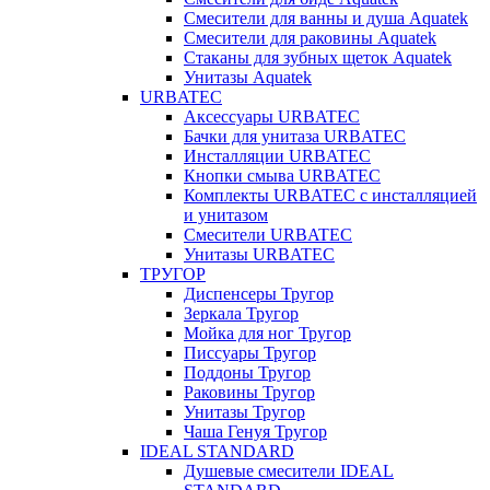
Смесители для ванны и душа Aquatek
Смесители для раковины Aquatek
Стаканы для зубных щеток Aquatek
Унитазы Aquatek
URBATEC
Аксессуары URBATEC
Бачки для унитаза URBATEC
Инсталляции URBATEC
Кнопки смыва URBATEC
Комплекты URBATEC с инсталляцией
и унитазом
Смесители URBATEC
Унитазы URBATEC
ТРУГОР
Диспенсеры Тругор
Зеркала Тругор
Мойка для ног Тругор
Писсуары Тругор
Поддоны Тругор
Раковины Тругор
Унитазы Тругор
Чаша Генуя Тругор
IDEAL STANDARD
Душевые смесители IDEAL