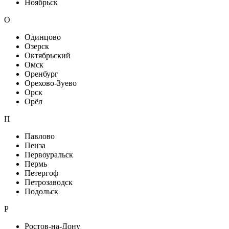
Ноябрьск
О
Одинцово
Озерск
Октябрьский
Омск
Оренбург
Орехово-Зуево
Орск
Орёл
П
Павлово
Пенза
Первоуральск
Пермь
Петергоф
Петрозаводск
Подольск
Р
Ростов-на-Дону