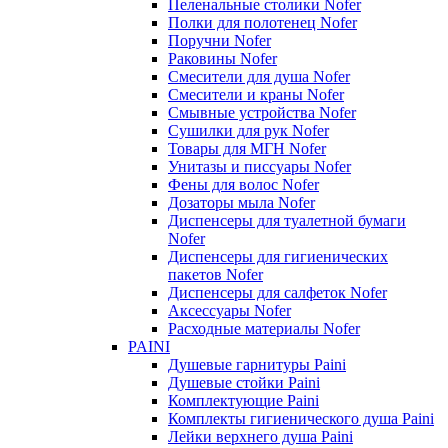
Пеленальные столики Nofer
Полки для полотенец Nofer
Поручни Nofer
Раковины Nofer
Смесители для душа Nofer
Смесители и краны Nofer
Смывные устройства Nofer
Сушилки для рук Nofer
Товары для МГН Nofer
Унитазы и писсуары Nofer
Фены для волос Nofer
Дозаторы мыла Nofer
Диспенсеры для туалетной бумаги
Nofer
Диспенсеры для гигиенических
пакетов Nofer
Диспенсеры для салфеток Nofer
Аксессуары Nofer
Расходные материалы Nofer
PAINI
Душевые гарнитуры Paini
Душевые стойки Paini
Комплектующие Paini
Комплекты гигиенического душа Paini
Лейки верхнего душа Paini