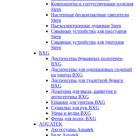
Компоненты и сопутствующие изделия
Stern
Настенные бесконтактные смесители
Stern
Пьезоэлектронные душевые Stern
Смывные устройства для писсуаров
Stern
Смывные устройства для унитазов
Stern
BXG
Диспенсеры бумажных полотенец
BXG
Диспенсеры для одноразовых сидений
на унитаз BXG
Диспенсеры для туалетной бумаги
BXG
Дозаторы для мыла, шампуня и
антисептика BXG
Ершики для унитаза BXG
Сушилки для рук BXG
Урны и ведра BXG
Фены для волос BXG
AQUATEK
Аксессуары Aquatek
Биде Aquatek