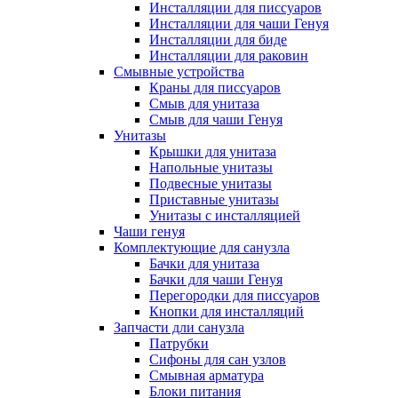
Инсталляции для писсуаров
Инсталляции для чаши Генуя
Инсталляции для биде
Инсталляции для раковин
Смывные устройства
Краны для писсуаров
Смыв для унитаза
Смыв для чаши Генуя
Унитазы
Крышки для унитаза
Напольные унитазы
Подвесные унитазы
Приставные унитазы
Унитазы с инсталляцией
Чаши генуя
Комплектующие для санузла
Бачки для унитаза
Бачки для чаши Генуя
Перегородки для писсуаров
Кнопки для инсталляций
Запчасти дли санузла
Патрубки
Сифоны для сан узлов
Смывная арматура
Блоки питания