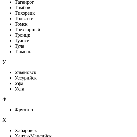
Таганрог
Тамбов
Тихорецк
Тольятти
Томск
Трехгорный
Троицк
Туапсе
Тула
Тюмень
У
Ульяновск
Уссурийск
Уфа
Ухта
Ф
Фрязино
Х
Хабаровск
Ханты-Мансийск