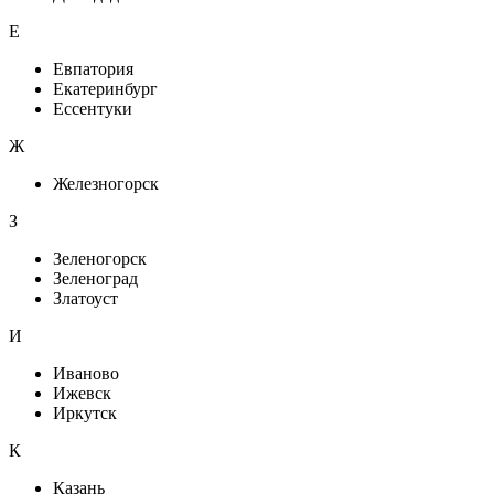
Е
Евпатория
Екатеринбург
Ессентуки
Ж
Железногорск
З
Зеленогорск
Зеленоград
Златоуст
И
Иваново
Ижевск
Иркутск
К
Казань