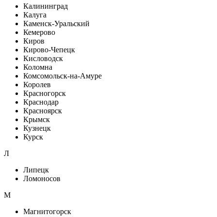
Калининград
Калуга
Каменск-Уральский
Кемерово
Киров
Кирово-Чепецк
Кисловодск
Коломна
Комсомольск-на-Амуре
Королев
Красногорск
Краснодар
Красноярск
Крымск
Кузнецк
Курск
Л
Липецк
Ломоносов
М
Магнитогорск