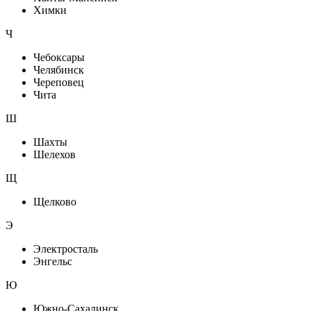
Химки
Ч
Чебоксары
Челябинск
Череповец
Чита
Ш
Шахты
Шелехов
Щ
Щелково
Э
Электросталь
Энгельс
Ю
Южно-Сахалинск