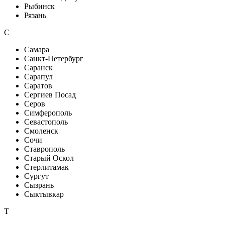
Рыбинск
Рязань
С
Самара
Санкт-Петербург
Саранск
Сарапул
Саратов
Сергиев Посад
Серов
Симферополь
Севастополь
Смоленск
Сочи
Ставрополь
Старый Оскол
Стерлитамак
Сургут
Сызрань
Сыктывкар
Т