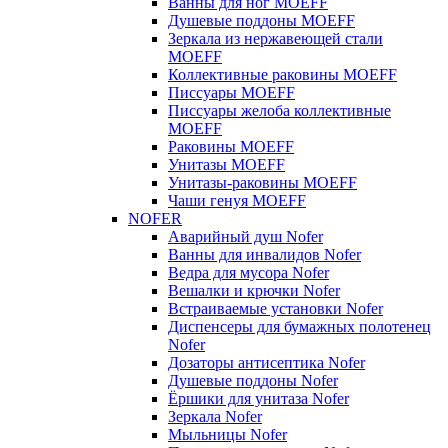
Ванны для ног MOEFF
Душевые поддоны MOEFF
Зеркала из нержавеющей стали
MOEFF
Коллективные раковины MOEFF
Писсуары MOEFF
Писсуары желоба коллективные
MOEFF
Раковины MOEFF
Унитазы MOEFF
Унитазы-раковины MOEFF
Чаши генуя MOEFF
NOFER
Аварийный душ Nofer
Ванны для инвалидов Nofer
Ведра для мусора Nofer
Вешалки и крючки Nofer
Встраиваемые установки Nofer
Диспенсеры для бумажных полотенец
Nofer
Дозаторы антисептика Nofer
Душевые поддоны Nofer
Ёршики для унитаза Nofer
Зеркала Nofer
Мыльницы Nofer