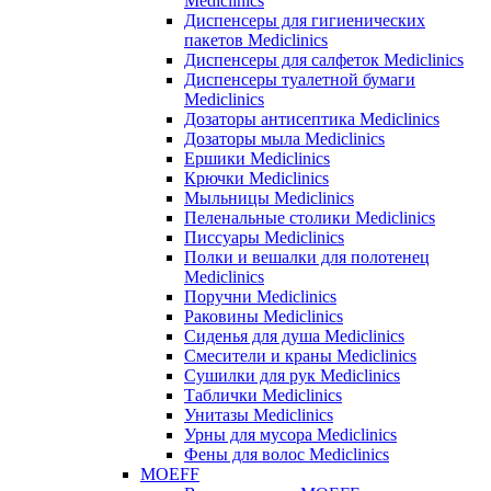
Mediclinics
Диспенсеры для гигиенических
пакетов Mediclinics
Диспенсеры для салфеток Mediclinics
Диспенсеры туалетной бумаги
Mediclinics
Дозаторы антисептика Mediclinics
Дозаторы мыла Mediclinics
Ершики Mediclinics
Крючки Mediclinics
Мыльницы Mediclinics
Пеленальные столики Mediclinics
Писсуары Mediclinics
Полки и вешалки для полотенец
Mediclinics
Поручни Mediclinics
Раковины Mediclinics
Сиденья для душа Mediclinics
Смесители и краны Mediclinics
Сушилки для рук Mediclinics
Таблички Mediclinics
Унитазы Mediclinics
Урны для мусора Mediclinics
Фены для волос Mediclinics
MOEFF