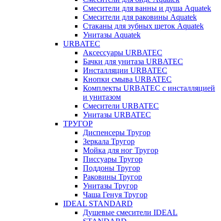
Смесители для ванны и душа Aquatek
Смесители для раковины Aquatek
Стаканы для зубных щеток Aquatek
Унитазы Aquatek
URBATEC
Аксессуары URBATEC
Бачки для унитаза URBATEC
Инсталляции URBATEC
Кнопки смыва URBATEC
Комплекты URBATEC с инсталляцией
и унитазом
Смесители URBATEC
Унитазы URBATEC
ТРУГОР
Диспенсеры Тругор
Зеркала Тругор
Мойка для ног Тругор
Писсуары Тругор
Поддоны Тругор
Раковины Тругор
Унитазы Тругор
Чаша Генуя Тругор
IDEAL STANDARD
Душевые смесители IDEAL