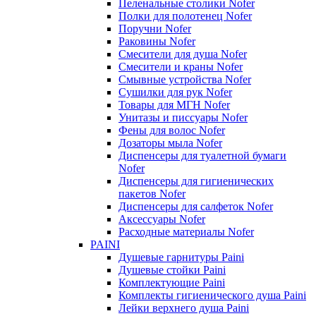
Пеленальные столики Nofer
Полки для полотенец Nofer
Поручни Nofer
Раковины Nofer
Смесители для душа Nofer
Смесители и краны Nofer
Смывные устройства Nofer
Сушилки для рук Nofer
Товары для МГН Nofer
Унитазы и писсуары Nofer
Фены для волос Nofer
Дозаторы мыла Nofer
Диспенсеры для туалетной бумаги
Nofer
Диспенсеры для гигиенических
пакетов Nofer
Диспенсеры для салфеток Nofer
Аксессуары Nofer
Расходные материалы Nofer
PAINI
Душевые гарнитуры Paini
Душевые стойки Paini
Комплектующие Paini
Комплекты гигиенического душа Paini
Лейки верхнего душа Paini