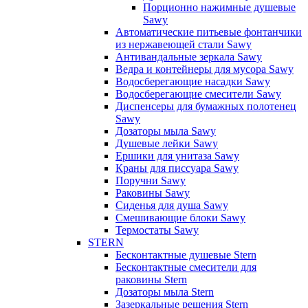
Порционно нажимные душевые
Sawy
Автоматические питьевые фонтанчики
из нержавеющей стали Sawy
Антивандальные зеркала Sawy
Ведра и контейнеры для мусора Sawy
Водосберегающие насадки Sawy
Водосберегающие смесители Sawy
Диспенсеры для бумажных полотенец
Sawy
Дозаторы мыла Sawy
Душевые лейки Sawy
Ершики для унитаза Sawy
Краны для писсуара Sawy
Поручни Sawy
Раковины Sawy
Сиденья для душа Sawy
Смешивающие блоки Sawy
Термостаты Sawy
STERN
Бесконтактные душевые Stern
Бесконтактные смесители для
раковины Stern
Дозаторы мыла Stern
Зазеркальные решения Stern