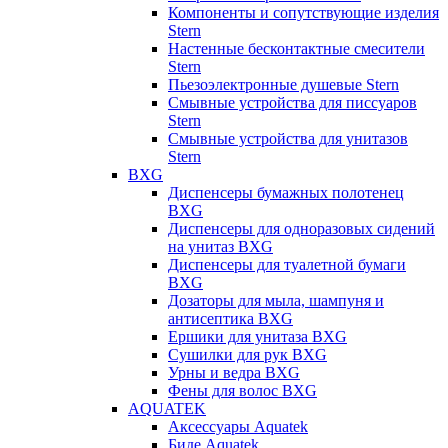
Компоненты и сопутствующие изделия
Stern
Настенные бесконтактные смесители
Stern
Пьезоэлектронные душевые Stern
Смывные устройства для писсуаров
Stern
Смывные устройства для унитазов
Stern
BXG
Диспенсеры бумажных полотенец
BXG
Диспенсеры для одноразовых сидений
на унитаз BXG
Диспенсеры для туалетной бумаги
BXG
Дозаторы для мыла, шампуня и
антисептика BXG
Ершики для унитаза BXG
Сушилки для рук BXG
Урны и ведра BXG
Фены для волос BXG
AQUATEK
Аксессуары Aquatek
Биде Aquatek