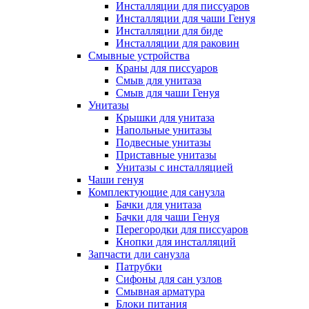
Инсталляции для писсуаров
Инсталляции для чаши Генуя
Инсталляции для биде
Инсталляции для раковин
Смывные устройства
Краны для писсуаров
Смыв для унитаза
Смыв для чаши Генуя
Унитазы
Крышки для унитаза
Напольные унитазы
Подвесные унитазы
Приставные унитазы
Унитазы с инсталляцией
Чаши генуя
Комплектующие для санузла
Бачки для унитаза
Бачки для чаши Генуя
Перегородки для писсуаров
Кнопки для инсталляций
Запчасти дли санузла
Патрубки
Сифоны для сан узлов
Смывная арматура
Блоки питания