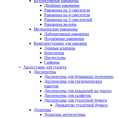
Коллективные раковины
Двойные раковины
Раковины на 3 смесителя
Раковины на 4 смесителя
Раковины на 5 смесителей
Раковины-желоба
Медицинские раковины
Лабораторные раковины
Подъёмные раковины
Комплектующие для раковин
Донные клапаны
Крепления
Пьедесталы
Сифоны
Аксессуары для туалета
Диспенсеры
Диспенсеры для бумажных полотенец
Диспенсеры для гигиенических
пакетов
Диспенсеры для покрытий на унитаз
Диспенсеры для салфеток
Диспенсеры для туалетной бумаги
Держатели туалетной бумаги
Дозаторы
Дозаторы антисептика