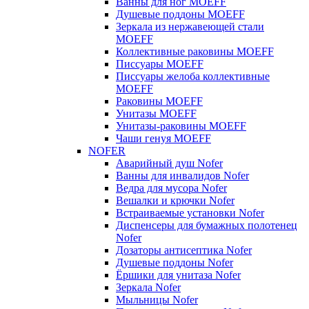
Ванны для ног MOEFF
Душевые поддоны MOEFF
Зеркала из нержавеющей стали
MOEFF
Коллективные раковины MOEFF
Писсуары MOEFF
Писсуары желоба коллективные
MOEFF
Раковины MOEFF
Унитазы MOEFF
Унитазы-раковины MOEFF
Чаши генуя MOEFF
NOFER
Аварийный душ Nofer
Ванны для инвалидов Nofer
Ведра для мусора Nofer
Вешалки и крючки Nofer
Встраиваемые установки Nofer
Диспенсеры для бумажных полотенец
Nofer
Дозаторы антисептика Nofer
Душевые поддоны Nofer
Ёршики для унитаза Nofer
Зеркала Nofer
Мыльницы Nofer