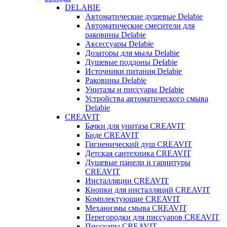
DELABIE
Автоматические душевые Delabie
Автоматические смесители для
раковины Delabie
Аксессуары Delabie
Дозаторы для мыла Delabie
Душевые поддоны Delabie
Источники питания Delabie
Раковины Delabie
Унитазы и писсуары Delabie
Устройства автоматического смыва
Delabie
CREAVIT
Бачки для унитаза CREAVIT
Биде CREAVIT
Гигиенический душ CREAVIT
Детская сантехника CREAVIT
Душевые панели и гарнитуры
CREAVIT
Инсталляции CREAVIT
Кнопки для инсталляций CREAVIT
Комплектующие CREAVIT
Механизмы смыва CREAVIT
Перегородки для писсуаров CREAVIT
Писсуары CREAVIT