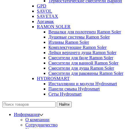
Термостатические смесители Варион
GPD
SAVOL
SAVETAX
Аргамак
RAMON SOLER
Вешалки для полотенец Ramon Soler
Душевые системы Ramon Soler
Изливы Ramon Soler
Комплектующие Ramon Soler
Лейки верхнего душа Ramon Soler
Смесители для биде Ramon Soler
Смесители для ванной Ramon Soler
Смесители для душа Ramon Soler
Смесители для раковины Ramon Soler
HYDROSMART
Инсталляции и модули Hydrosmart
Панели смыва Hydrosmart
Сеты Hydrosmart
Найти
Информация
О компании
Сотрудничество