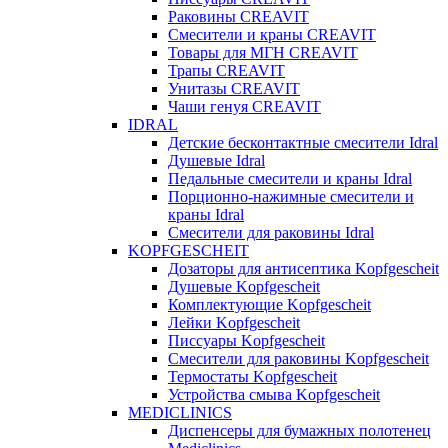
Раковины CREAVIT
Смесители и краны CREAVIT
Товары для МГН CREAVIT
Трапы CREAVIT
Унитазы CREAVIT
Чаши генуя CREAVIT
IDRAL
Детские бесконтактные смесители Idral
Душевые Idral
Педальные смесители и краны Idral
Порционно-нажимные смесители и
краны Idral
Смеcители для раковины Idral
KOPFGESCHEIT
Дозаторы для антисептика Kopfgescheit
Душевые Kopfgescheit
Комплектующие Kopfgescheit
Лейки Kopfgescheit
Писсуары Kopfgescheit
Смесители для раковины Kopfgescheit
Термостаты Kopfgescheit
Устройства смыва Kopfgescheit
MEDICLINICS
Диспенсеры для бумажных полотенец