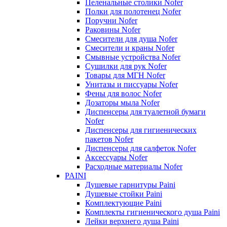
Пеленальные столики Nofer
Полки для полотенец Nofer
Поручни Nofer
Раковины Nofer
Смесители для душа Nofer
Смесители и краны Nofer
Смывные устройства Nofer
Сушилки для рук Nofer
Товары для МГН Nofer
Унитазы и писсуары Nofer
Фены для волос Nofer
Дозаторы мыла Nofer
Диспенсеры для туалетной бумаги
Nofer
Диспенсеры для гигиенических
пакетов Nofer
Диспенсеры для салфеток Nofer
Аксессуары Nofer
Расходные материалы Nofer
PAINI
Душевые гарнитуры Paini
Душевые стойки Paini
Комплектующие Paini
Комплекты гигиенического душа Paini
Лейки верхнего душа Paini