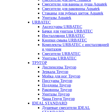
Смесители для ванны и душа Aquatek
Смесители для раковины Aquatek
Стаканы для зубных щеток Aquatek
Унитазы Aquatek
URBATEC
Аксессуары URBATEC
Бачки для унитаза URBATEC
Инсталляции URBATEC
Кнопки смыва URBATEC
Комплекты URBATEC с инсталляцией
и унитазом
Смесители URBATEC
Унитазы URBATEC
ТРУГОР
Диспенсеры Тругор
Зеркала Тругор
Мойка для ног Тругор
Писсуары Тругор
Поддоны Тругор
Раковины Тругор
Унитазы Тругор
Чаша Генуя Тругор
IDEAL STANDARD
Душевые смесители IDEAL