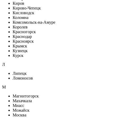
Киров
Кирово-Чепецк
Кисловодск
Коломна
Комсомольск-на-Амуре
Королев
Красногорск
Краснодар
Красноярск
Крымск
Кузнецк
Курск
Л
Липецк
Ломоносов
М
Магнитогорск
Махачкала
Миасс
Можайск
Москва