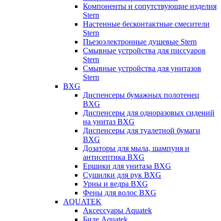
Компоненты и сопутствующие изделия
Stern
Настенные бесконтактные смесители
Stern
Пьезоэлектронные душевые Stern
Смывные устройства для писсуаров
Stern
Смывные устройства для унитазов
Stern
BXG
Диспенсеры бумажных полотенец
BXG
Диспенсеры для одноразовых сидений
на унитаз BXG
Диспенсеры для туалетной бумаги
BXG
Дозаторы для мыла, шампуня и
антисептика BXG
Ершики для унитаза BXG
Сушилки для рук BXG
Урны и ведра BXG
Фены для волос BXG
AQUATEK
Аксессуары Aquatek
Биде Aquatek