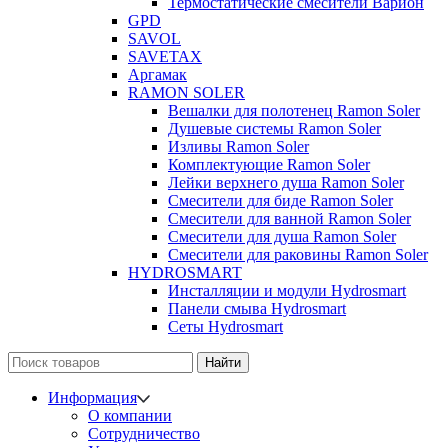
Термостатические смесители Варион
GPD
SAVOL
SAVETAX
Аргамак
RAMON SOLER
Вешалки для полотенец Ramon Soler
Душевые системы Ramon Soler
Изливы Ramon Soler
Комплектующие Ramon Soler
Лейки верхнего душа Ramon Soler
Смесители для биде Ramon Soler
Смесители для ванной Ramon Soler
Смесители для душа Ramon Soler
Смесители для раковины Ramon Soler
HYDROSMART
Инсталляции и модули Hydrosmart
Панели смыва Hydrosmart
Сеты Hydrosmart
Найти
Информация
О компании
Сотрудничество