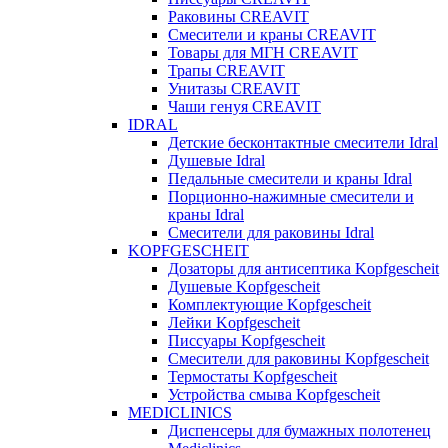
Раковины CREAVIT
Смесители и краны CREAVIT
Товары для МГН CREAVIT
Трапы CREAVIT
Унитазы CREAVIT
Чаши генуя CREAVIT
IDRAL
Детские бесконтактные смесители Idral
Душевые Idral
Педальные смесители и краны Idral
Порционно-нажимные смесители и
краны Idral
Смеcители для раковины Idral
KOPFGESCHEIT
Дозаторы для антисептика Kopfgescheit
Душевые Kopfgescheit
Комплектующие Kopfgescheit
Лейки Kopfgescheit
Писсуары Kopfgescheit
Смесители для раковины Kopfgescheit
Термостаты Kopfgescheit
Устройства смыва Kopfgescheit
MEDICLINICS
Диспенсеры для бумажных полотенец