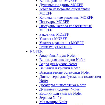
Ванны для ног MOEFF
Душевые поддоны MOEFF
Зеркала из нержавеющей стали
MOEFF
Коллективные раковины MOEFF
Писсуары MOEFF
Писсуары желоба коллективные
MOEFF
Раковины MOEFF
Унитазы MOEFF
Унитазы-раковины MOEFF
Чаши генуя MOEFF
NOFER
Аварийный душ Nofer
Ванны для инвалидов Nofer
Ведра для мусора Nofer
Вешалки и крючки Nofer
Встраиваемые установки Nofer
Диспенсеры для бумажных полотенец
Nofer
Дозаторы антисептика Nofer
Душевые поддоны Nofer
Ёршики для унитаза Nofer
Зеркала Nofer
Мыльницы Nofer