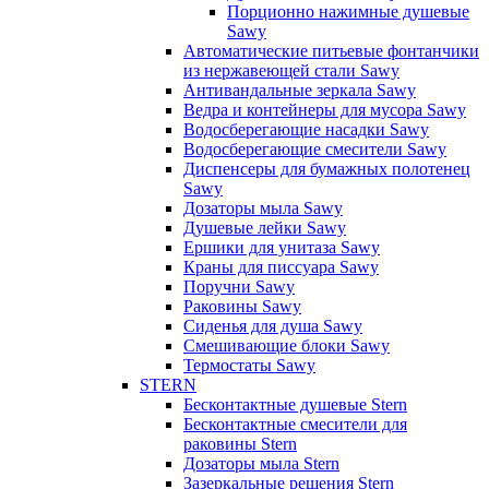
Порционно нажимные душевые
Sawy
Автоматические питьевые фонтанчики
из нержавеющей стали Sawy
Антивандальные зеркала Sawy
Ведра и контейнеры для мусора Sawy
Водосберегающие насадки Sawy
Водосберегающие смесители Sawy
Диспенсеры для бумажных полотенец
Sawy
Дозаторы мыла Sawy
Душевые лейки Sawy
Ершики для унитаза Sawy
Краны для писсуара Sawy
Поручни Sawy
Раковины Sawy
Сиденья для душа Sawy
Смешивающие блоки Sawy
Термостаты Sawy
STERN
Бесконтактные душевые Stern
Бесконтактные смесители для
раковины Stern
Дозаторы мыла Stern
Зазеркальные решения Stern