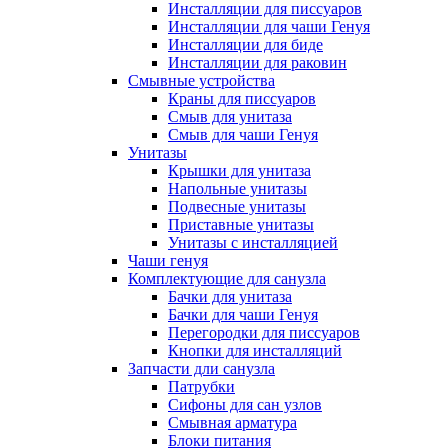
Инсталляции для писсуаров
Инсталляции для чаши Генуя
Инсталляции для биде
Инсталляции для раковин
Смывные устройства
Краны для писсуаров
Смыв для унитаза
Смыв для чаши Генуя
Унитазы
Крышки для унитаза
Напольные унитазы
Подвесные унитазы
Приставные унитазы
Унитазы с инсталляцией
Чаши генуя
Комплектующие для санузла
Бачки для унитаза
Бачки для чаши Генуя
Перегородки для писсуаров
Кнопки для инсталляций
Запчасти дли санузла
Патрубки
Сифоны для сан узлов
Смывная арматура
Блоки питания