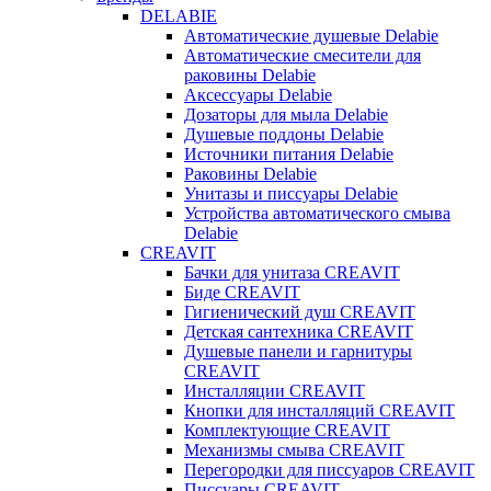
DELABIE
Автоматические душевые Delabie
Автоматические смесители для
раковины Delabie
Аксессуары Delabie
Дозаторы для мыла Delabie
Душевые поддоны Delabie
Источники питания Delabie
Раковины Delabie
Унитазы и писсуары Delabie
Устройства автоматического смыва
Delabie
CREAVIT
Бачки для унитаза CREAVIT
Биде CREAVIT
Гигиенический душ CREAVIT
Детская сантехника CREAVIT
Душевые панели и гарнитуры
CREAVIT
Инсталляции CREAVIT
Кнопки для инсталляций CREAVIT
Комплектующие CREAVIT
Механизмы смыва CREAVIT
Перегородки для писсуаров CREAVIT
Писсуары CREAVIT