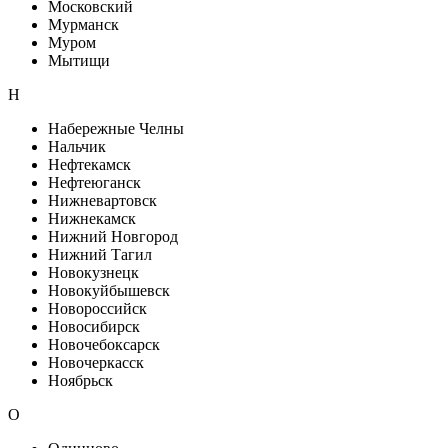
Московский
Мурманск
Муром
Мытищи
Н
Набережные Челны
Нальчик
Нефтекамск
Нефтеюганск
Нижневартовск
Нижнекамск
Нижний Новгород
Нижний Тагил
Новокузнецк
Новокуйбышевск
Новороссийск
Новосибирск
Новочебоксарск
Новочеркасск
Ноябрьск
О