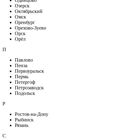
Одинцово
Озерск
Октябрьский
Омск
Оренбург
Орехово-Зуево
Орск
Орёл
П
Павлово
Пенза
Первоуральск
Пермь
Петергоф
Петрозаводск
Подольск
Р
Ростов-на-Дону
Рыбинск
Рязань
С