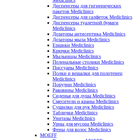
Mediclinics
Диспенсеры для гигиенических
пакетов Mediclinics
Диспенсеры для салфеток Mediclinics
Диспенсеры туалетной бумаги
Mediclinics
Дозаторы антисептика Mediclinics
Дозаторы мыла Mediclinics
Ершики Mediclinics
Крючки Mediclinics
Мыльницы Mediclinics
Пеленальные столики Mediclinics
Писсуары Mediclinics
Полки и вешалки для полотенец
Mediclinics
Поручни Mediclinics
Раковины Mediclinics
Сиденья для душа Mediclinics
Смесители и краны Mediclinics
Сушилки для рук Mediclinics
Таблички Mediclinics
Унитазы Mediclinics
Урны для мусора Mediclinics
Фены для волос Mediclinics
MOEFF