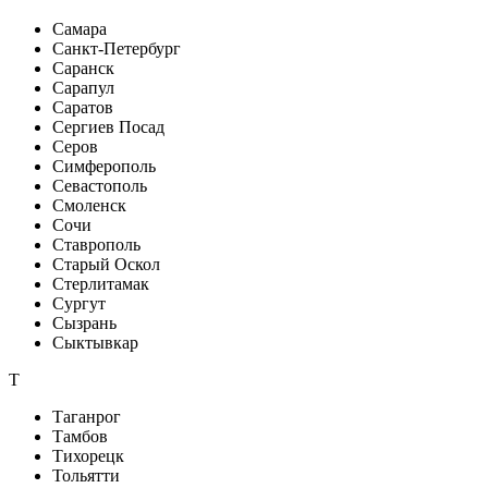
Самара
Санкт-Петербург
Саранск
Сарапул
Саратов
Сергиев Посад
Серов
Симферополь
Севастополь
Смоленск
Сочи
Ставрополь
Старый Оскол
Стерлитамак
Сургут
Сызрань
Сыктывкар
Т
Таганрог
Тамбов
Тихорецк
Тольятти