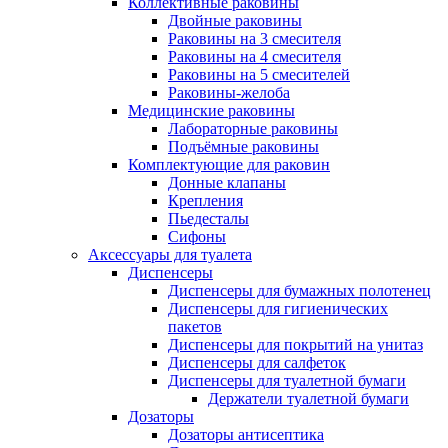
Коллективные раковины
Двойные раковины
Раковины на 3 смесителя
Раковины на 4 смесителя
Раковины на 5 смесителей
Раковины-желоба
Медицинские раковины
Лабораторные раковины
Подъёмные раковины
Комплектующие для раковин
Донные клапаны
Крепления
Пьедесталы
Сифоны
Аксессуары для туалета
Диспенсеры
Диспенсеры для бумажных полотенец
Диспенсеры для гигиенических
пакетов
Диспенсеры для покрытий на унитаз
Диспенсеры для салфеток
Диспенсеры для туалетной бумаги
Держатели туалетной бумаги
Дозаторы
Дозаторы антисептика