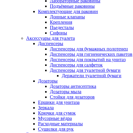
Лабораторные раковины
Подъёмные раковины
Комплектующие для раковин
Донные клапаны
Крепления
Пьедесталы
Сифоны
Аксессуары для туалета
Диспенсеры
Диспенсеры для бумажных полотенец
Диспенсеры для гигиенических пакетов
Диспенсеры для покрытий на унитаз
Диспенсеры для салфеток
Диспенсеры для туалетной бумаги
Держатели туалетной бумаги
Дозаторы
Дозаторы антисептика
Дозаторы мыла
Стойки для дозаторов
Ершики для унитаза
Зеркала
Крючки для сумок
Мусорные вёдра
Расходные материалы
Сушилки для рук