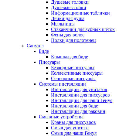
Душевые головки
Душевые стойки
Информационные таблички
Лейки для душа
Мыльницы
Стаканчики для зубных щеток
Фены для волос
Полки для полотенец
Санузел
Биде
Крышки для биде
Писсуары
Безводные писсуары
Коллективные писсуары
Сенсорные писсуары
Системы инсталляции
Инсталляции для унитазов
Инсталляции для писсуаров
Инсталляции для чаши Генуя
Инсталляции для биде
Инсталляции для раковин
Смывные устройства
Краны для писсуаров
Смыв для унитаза
Смыв для чаши Генуя