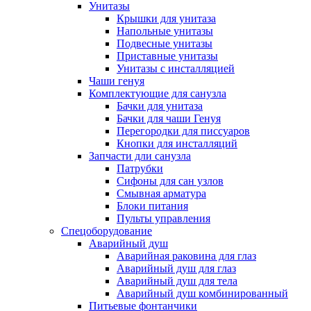
Унитазы
Крышки для унитаза
Напольные унитазы
Подвесные унитазы
Приставные унитазы
Унитазы с инсталляцией
Чаши генуя
Комплектующие для санузла
Бачки для унитаза
Бачки для чаши Генуя
Перегородки для писсуаров
Кнопки для инсталляций
Запчасти дли санузла
Патрубки
Сифоны для сан узлов
Смывная арматура
Блоки питания
Пульты управления
Спецоборудование
Аварийный душ
Аварийная раковина для глаз
Аварийный душ для глаз
Аварийный душ для тела
Аварийный душ комбинированный
Питьевые фонтанчики