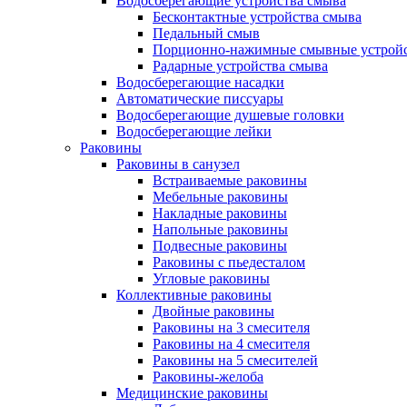
Водосберегающие устройства смыва
Бесконтактные устройства смыва
Педальный смыв
Порционно-нажимные смывные устрой
Радарные устройства смыва
Водосберегающие насадки
Автоматические писсуары
Водосберегающие душевые головки
Водосберегающие лейки
Раковины
Раковины в санузел
Встраиваемые раковины
Мебельные раковины
Накладные раковины
Напольные раковины
Подвесные раковины
Раковины с пьедесталом
Угловые раковины
Коллективные раковины
Двойные раковины
Раковины на 3 смесителя
Раковины на 4 смесителя
Раковины на 5 смесителей
Раковины-желоба
Медицинские раковины