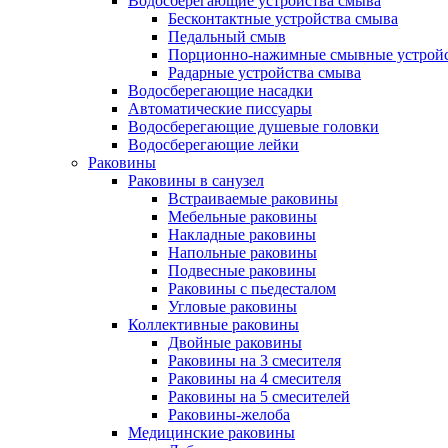
Водосберегающие устройства смыва
Бесконтактные устройства смыва
Педальный смыв
Порционно-нажимные смывные устрой
Радарные устройства смыва
Водосберегающие насадки
Автоматические писсуары
Водосберегающие душевые головки
Водосберегающие лейки
Раковины
Раковины в санузел
Встраиваемые раковины
Мебельные раковины
Накладные раковины
Напольные раковины
Подвесные раковины
Раковины с пьедесталом
Угловые раковины
Коллективные раковины
Двойные раковины
Раковины на 3 смесителя
Раковины на 4 смесителя
Раковины на 5 смесителей
Раковины-желоба
Медицинские раковины