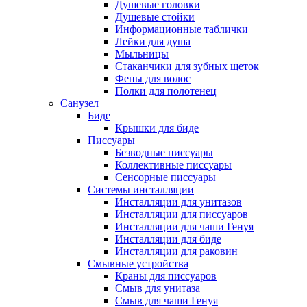
Душевые головки
Душевые стойки
Информационные таблички
Лейки для душа
Мыльницы
Стаканчики для зубных щеток
Фены для волос
Полки для полотенец
Санузел
Биде
Крышки для биде
Писсуары
Безводные писсуары
Коллективные писсуары
Сенсорные писсуары
Системы инсталляции
Инсталляции для унитазов
Инсталляции для писсуаров
Инсталляции для чаши Генуя
Инсталляции для биде
Инсталляции для раковин
Смывные устройства
Краны для писсуаров
Смыв для унитаза
Смыв для чаши Генуя