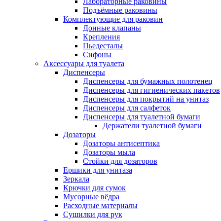
Лабораторные раковины
Подъёмные раковины
Комплектующие для раковин
Донные клапаны
Крепления
Пьедесталы
Сифоны
Аксессуары для туалета
Диспенсеры
Диспенсеры для бумажных полотенец
Диспенсеры для гигиенических пакетов
Диспенсеры для покрытий на унитаз
Диспенсеры для салфеток
Диспенсеры для туалетной бумаги
Держатели туалетной бумаги
Дозаторы
Дозаторы антисептика
Дозаторы мыла
Стойки для дозаторов
Ершики для унитаза
Зеркала
Крючки для сумок
Мусорные вёдра
Расходные материалы
Сушилки для рук