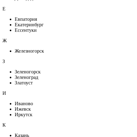
Е
Евпатория
Екатеринбург
Ессентуки
Ж
Железногорск
З
Зеленогорск
Зеленоград
Златоуст
И
Иваново
Ижевск
Иркутск
К
Казань