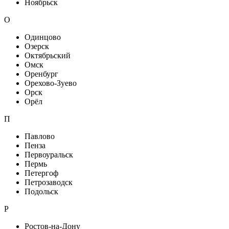
Ноябрьск
О
Одинцово
Озерск
Октябрьский
Омск
Оренбург
Орехово-Зуево
Орск
Орёл
П
Павлово
Пенза
Первоуральск
Пермь
Петергоф
Петрозаводск
Подольск
Р
Ростов-на-Дону