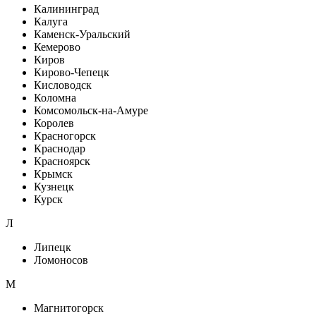
Калининград
Калуга
Каменск-Уральский
Кемерово
Киров
Кирово-Чепецк
Кисловодск
Коломна
Комсомольск-на-Амуре
Королев
Красногорск
Краснодар
Красноярск
Крымск
Кузнецк
Курск
Л
Липецк
Ломоносов
М
Магнитогорск