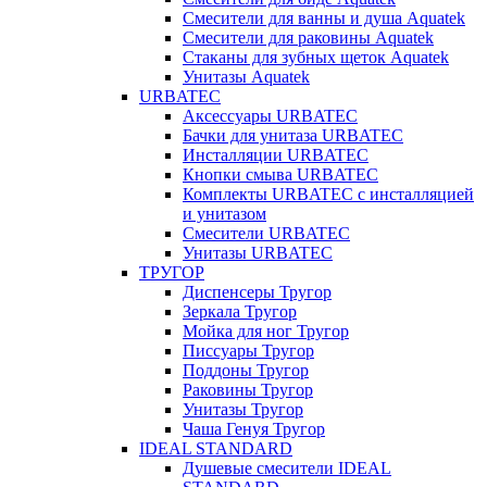
Смесители для ванны и душа Aquatek
Смесители для раковины Aquatek
Стаканы для зубных щеток Aquatek
Унитазы Aquatek
URBATEC
Аксессуары URBATEC
Бачки для унитаза URBATEC
Инсталляции URBATEC
Кнопки смыва URBATEC
Комплекты URBATEC с инсталляцией
и унитазом
Смесители URBATEC
Унитазы URBATEC
ТРУГОР
Диспенсеры Тругор
Зеркала Тругор
Мойка для ног Тругор
Писсуары Тругор
Поддоны Тругор
Раковины Тругор
Унитазы Тругор
Чаша Генуя Тругор
IDEAL STANDARD
Душевые смесители IDEAL