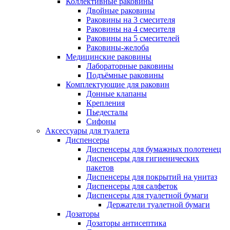
Коллективные раковины
Двойные раковины
Раковины на 3 смесителя
Раковины на 4 смесителя
Раковины на 5 смесителей
Раковины-желоба
Медицинские раковины
Лабораторные раковины
Подъёмные раковины
Комплектующие для раковин
Донные клапаны
Крепления
Пьедесталы
Сифоны
Аксессуары для туалета
Диспенсеры
Диспенсеры для бумажных полотенец
Диспенсеры для гигиенических
пакетов
Диспенсеры для покрытий на унитаз
Диспенсеры для салфеток
Диспенсеры для туалетной бумаги
Держатели туалетной бумаги
Дозаторы
Дозаторы антисептика