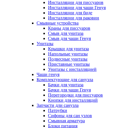
Инсталляции для писсуаров
Инсталляции для чаши Генуя
Инсталляции для биде
Инсталляции для раковин
Смывные устройства
Краны для писсуаров
Смыв для унитаза
Смыв для чаши Генуя
Унитазы
Крышки для унитаза
Напольные унитазы
Подвесные унитазы
Приставные унитазы
Унитазы с инсталляцией
Чаши генуя
Комплектующие для санузла
Бачки для унитаза
Бачки для чаши Генуя
Перегородки для писсуаров
Кнопки для инсталляций
Запчасти дли санузла
Патрубки
Сифоны для сан узлов
Смывная арматура
Блоки питания