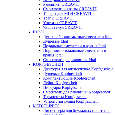
Раковины CREAVIT
Смесители и краны CREAVIT
Товары для МГН CREAVIT
Трапы CREAVIT
Унитазы CREAVIT
Чаши генуя CREAVIT
IDRAL
Детские бесконтактные смесители Idral
Душевые Idral
Педальные смесители и краны Idral
Порционно-нажимные смесители и
краны Idral
Смеcители для раковины Idral
KOPFGESCHEIT
Дозаторы для антисептика Kopfgescheit
Душевые Kopfgescheit
Комплектующие Kopfgescheit
Лейки Kopfgescheit
Писсуары Kopfgescheit
Смесители для раковины Kopfgescheit
Термостаты Kopfgescheit
Устройства смыва Kopfgescheit
MEDICLINICS
Диспенсеры для бумажных полотенец