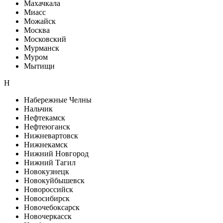
Махачкала
Миасс
Можайск
Москва
Московский
Мурманск
Муром
Мытищи
Н
Набережные Челны
Нальчик
Нефтекамск
Нефтеюганск
Нижневартовск
Нижнекамск
Нижний Новгород
Нижний Тагил
Новокузнецк
Новокуйбышевск
Новороссийск
Новосибирск
Новочебоксарск
Новочеркасск