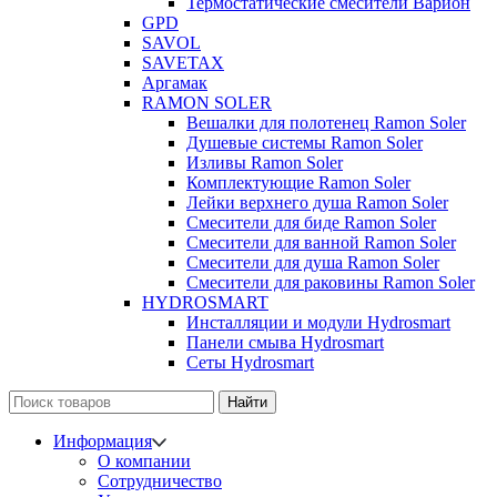
Термостатические смесители Варион
GPD
SAVOL
SAVETAX
Аргамак
RAMON SOLER
Вешалки для полотенец Ramon Soler
Душевые системы Ramon Soler
Изливы Ramon Soler
Комплектующие Ramon Soler
Лейки верхнего душа Ramon Soler
Смесители для биде Ramon Soler
Смесители для ванной Ramon Soler
Смесители для душа Ramon Soler
Смесители для раковины Ramon Soler
HYDROSMART
Инсталляции и модули Hydrosmart
Панели смыва Hydrosmart
Сеты Hydrosmart
Найти
Информация
О компании
Сотрудничество