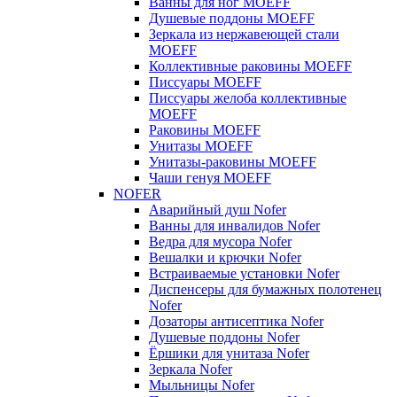
Ванны для ног MOEFF
Душевые поддоны MOEFF
Зеркала из нержавеющей стали
MOEFF
Коллективные раковины MOEFF
Писсуары MOEFF
Писсуары желоба коллективные
MOEFF
Раковины MOEFF
Унитазы MOEFF
Унитазы-раковины MOEFF
Чаши генуя MOEFF
NOFER
Аварийный душ Nofer
Ванны для инвалидов Nofer
Ведра для мусора Nofer
Вешалки и крючки Nofer
Встраиваемые установки Nofer
Диспенсеры для бумажных полотенец
Nofer
Дозаторы антисептика Nofer
Душевые поддоны Nofer
Ёршики для унитаза Nofer
Зеркала Nofer
Мыльницы Nofer