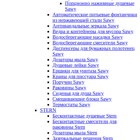
Порционно нажимные душевые
Sawy
Автоматические питьевые фонтанчики
из нержавеющей стали Sawy
Антивандальные зеркала Sawy
Ведра и контейнеры для мусора Sawy
Водосберегающие насадки Sawy
Водосберегающие смесители Sawy
Диспенсеры для бумажных полотенец
Sawy
Дозаторы мыла Sawy
Душевые лейки Sawy
Ершики для унитаза Sawy
Краны для писсуара Sawy
Поручни Sawy
Раковины Sawy
Сиденья для душа Sawy
Смешивающие блоки Sawy
Термостаты Sawy
STERN
Бесконтактные душевые Stern
Бесконтактные смесители для
раковины Stern
Дозаторы мыла Stern
Зазеркальные решения Stern