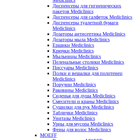
Mediclinics
Диспенсеры для гигиенических
пакетов Mediclinics
Диспенсеры для салфеток Mediclinics
Диспенсеры туалетной бумаги
Mediclinics
Дозаторы антисептика Mediclinics
Дозаторы мыла Mediclinics
Ершики Mediclinics
Крючки Mediclinics
Мыльницы Mediclinics
Пеленальные столики Mediclinics
Писсуары Mediclinics
Полки и вешалки для полотенец
Mediclinics
Поручни Mediclinics
Раковины Mediclinics
Сиденья для душа Mediclinics
Смесители и краны Mediclinics
Сушилки для рук Mediclinics
Таблички Mediclinics
Унитазы Mediclinics
Урны для мусора Mediclinics
Фены для волос Mediclinics
MOEFF