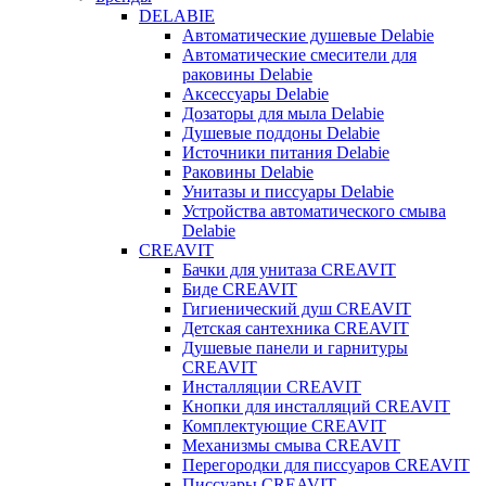
DELABIE
Автоматические душевые Delabie
Автоматические смесители для
раковины Delabie
Аксессуары Delabie
Дозаторы для мыла Delabie
Душевые поддоны Delabie
Источники питания Delabie
Раковины Delabie
Унитазы и писсуары Delabie
Устройства автоматического смыва
Delabie
CREAVIT
Бачки для унитаза CREAVIT
Биде CREAVIT
Гигиенический душ CREAVIT
Детская сантехника CREAVIT
Душевые панели и гарнитуры
CREAVIT
Инсталляции CREAVIT
Кнопки для инсталляций CREAVIT
Комплектующие CREAVIT
Механизмы смыва CREAVIT
Перегородки для писсуаров CREAVIT
Писсуары CREAVIT