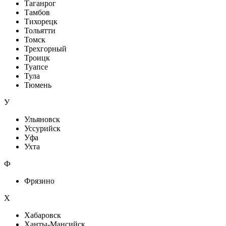
Таганрог
Тамбов
Тихорецк
Тольятти
Томск
Трехгорный
Троицк
Туапсе
Тула
Тюмень
У
Ульяновск
Уссурийск
Уфа
Ухта
Ф
Фрязино
Х
Хабаровск
Ханты-Мансийск