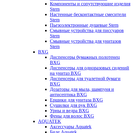
Компоненты и сопутствующие изделия
Stern
Настенные бесконтактные смесители
Stern
Пьезоэлектронные душевые Stern
Смывные устройства для писсуаров
Stern
Смывные устройства для унитазов
Stern
BXG
Диспенсеры бумажных полотенец
BXG
Диспенсеры для одноразовых сидений
на унитаз BXG
Диспенсеры для туалетной бумаги
BXG
Дозаторы для мыла, шампуня и
антисептика BXG
Ершики для унитаза BXG
Сушилки для рук BXG
Урны и ведра BXG
Фены для волос BXG
AQUATEK
Аксессуары Aquatek
Биде Aquatek