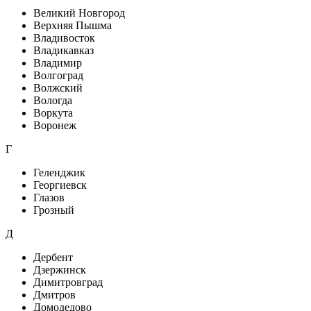
Великий Новгород
Верхняя Пышма
Владивосток
Владикавказ
Владимир
Волгоград
Волжский
Вологда
Воркута
Воронеж
Г
Геленджик
Георгиевск
Глазов
Грозный
Д
Дербент
Дзержинск
Димитровград
Дмитров
Домодедово