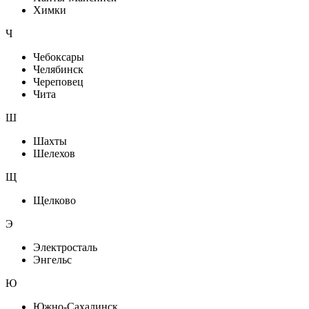
Химки
Ч
Чебоксары
Челябинск
Череповец
Чита
Ш
Шахты
Шелехов
Щ
Щелково
Э
Электросталь
Энгельс
Ю
Южно-Сахалинск