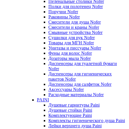
Пеленальные столики Nofer
Полки для полотенец Nofer
Поручни Nofer
Раковины Nofer
Смесители для душа Nofer
Смесители и краны Nofer
Смывные устройства Nofer
Сушилки для рук Nofer
Товары для МГН Nofer
Унитазы и писсуары Nofer
Фены для волос Nofer
Дозаторы мыла Nofer
Диспенсеры для туалетной бумаги
Nofer
Диспенсеры для гигиенических
пакетов Nofer
Диспенсеры для салфеток Nofer
Аксессуары Nofer
Расходные материалы Nofer
PAINI
Душевые гарнитуры Paini
Душевые стойки Paini
Комплектующие Paini
Комплекты гигиенического душа Paini
Лейки верхнего душа Paini