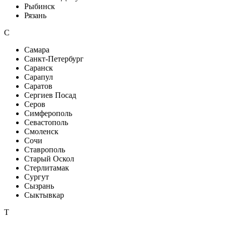
Рыбинск
Рязань
С
Самара
Санкт-Петербург
Саранск
Сарапул
Саратов
Сергиев Посад
Серов
Симферополь
Севастополь
Смоленск
Сочи
Ставрополь
Старый Оскол
Стерлитамак
Сургут
Сызрань
Сыктывкар
Т