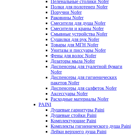
Пеленальные столики Nofer
Полки для полотенец Nofer
Поручни Nofer
Раковины Nofer
Смесители для душа Nofer
Смесители и краны Nofer
Смывные устройства Nofer
Сушилки для рук Nofer
Товары для МГН Nofer
Унитазы и писсуары Nofer
Фены для волос Nofer
Дозаторы мыла Nofer
Диспенсеры для туалетной бумаги
Nofer
Диспенсеры для гигиенических
пакетов Nofer
Диспенсеры для салфеток Nofer
Аксессуары Nofer
Расходные материалы Nofer
PAINI
Душевые гарнитуры Paini
Душевые стойки Paini
Комплектующие Paini
Комплекты гигиенического душа Paini
Лейки верхнего душа Paini