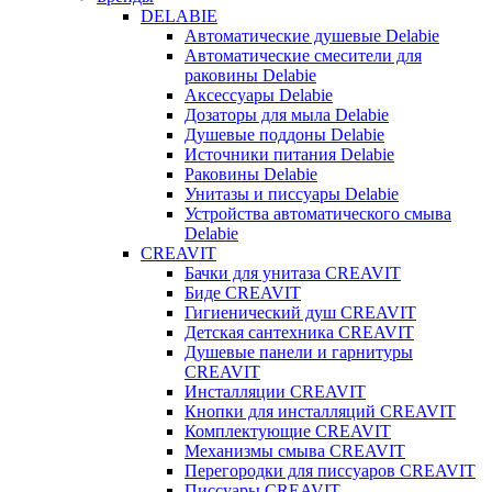
DELABIE
Автоматические душевые Delabie
Автоматические смесители для
раковины Delabie
Аксессуары Delabie
Дозаторы для мыла Delabie
Душевые поддоны Delabie
Источники питания Delabie
Раковины Delabie
Унитазы и писсуары Delabie
Устройства автоматического смыва
Delabie
CREAVIT
Бачки для унитаза CREAVIT
Биде CREAVIT
Гигиенический душ CREAVIT
Детская сантехника CREAVIT
Душевые панели и гарнитуры
CREAVIT
Инсталляции CREAVIT
Кнопки для инсталляций CREAVIT
Комплектующие CREAVIT
Механизмы смыва CREAVIT
Перегородки для писсуаров CREAVIT
Писсуары CREAVIT