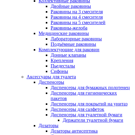
Коллективные раковины
Двойные раковины
Раковины на 3 смесителя
Раковины на 4 смесителя
Раковины на 5 смесителей
Раковины-желоба
Медицинские раковины
Лабораторные раковины
Подъёмные раковины
Комплектующие для раковин
Донные клапаны
Крепления
Пьедесталы
Сифоны
Аксессуары для туалета
Диспенсеры
Диспенсеры для бумажных полотенец
Диспенсеры для гигиенических
пакетов
Диспенсеры для покрытий на унитаз
Диспенсеры для салфеток
Диспенсеры для туалетной бумаги
Держатели туалетной бумаги
Дозаторы
Дозаторы антисептика