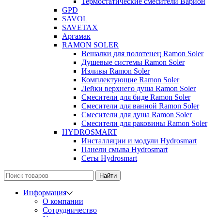
Термостатические смесители Варион
GPD
SAVOL
SAVETAX
Аргамак
RAMON SOLER
Вешалки для полотенец Ramon Soler
Душевые системы Ramon Soler
Изливы Ramon Soler
Комплектующие Ramon Soler
Лейки верхнего душа Ramon Soler
Смесители для биде Ramon Soler
Смесители для ванной Ramon Soler
Смесители для душа Ramon Soler
Смесители для раковины Ramon Soler
HYDROSMART
Инсталляции и модули Hydrosmart
Панели смыва Hydrosmart
Сеты Hydrosmart
Найти
Информация
О компании
Сотрудничество