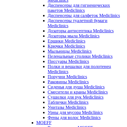
Mediclinics
Диспенсеры для гигиенических
пакетов Mediclinics
Диспенсеры для салфеток Mediclinics
Диспенсеры туалетной бумаги
Mediclinics
Дозаторы антисептика Mediclinics
Дозаторы мыла Mediclinics
Ершики Mediclinics
Крючки Mediclinics
Мыльницы Mediclinics
Пеленальные столики Mediclinics
Писсуары Mediclinics
Полки и вешалки для полотенец
Mediclinics
Поручни Mediclinics
Раковины Mediclinics
Сиденья для душа Mediclinics
Смесители и краны Mediclinics
Сушилки для рук Mediclinics
Таблички Mediclinics
Унитазы Mediclinics
Урны для мусора Mediclinics
Фены для волос Mediclinics
MOEFF