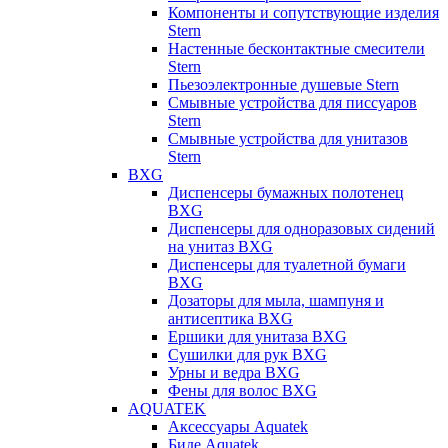
Компоненты и сопутствующие изделия
Stern
Настенные бесконтактные смесители
Stern
Пьезоэлектронные душевые Stern
Смывные устройства для писсуаров
Stern
Смывные устройства для унитазов
Stern
BXG
Диспенсеры бумажных полотенец
BXG
Диспенсеры для одноразовых сидений
на унитаз BXG
Диспенсеры для туалетной бумаги
BXG
Дозаторы для мыла, шампуня и
антисептика BXG
Ершики для унитаза BXG
Сушилки для рук BXG
Урны и ведра BXG
Фены для волос BXG
AQUATEK
Аксессуары Aquatek
Биде Aquatek