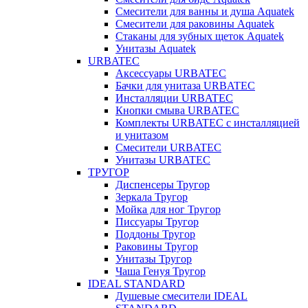
Смесители для ванны и душа Aquatek
Смесители для раковины Aquatek
Стаканы для зубных щеток Aquatek
Унитазы Aquatek
URBATEC
Аксессуары URBATEC
Бачки для унитаза URBATEC
Инсталляции URBATEC
Кнопки смыва URBATEC
Комплекты URBATEC с инсталляцией
и унитазом
Смесители URBATEC
Унитазы URBATEC
ТРУГОР
Диспенсеры Тругор
Зеркала Тругор
Мойка для ног Тругор
Писсуары Тругор
Поддоны Тругор
Раковины Тругор
Унитазы Тругор
Чаша Генуя Тругор
IDEAL STANDARD
Душевые смесители IDEAL