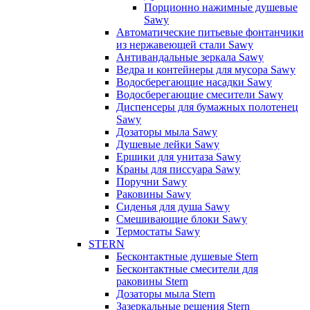
Порционно нажимные душевые
Sawy
Автоматические питьевые фонтанчики
из нержавеющей стали Sawy
Антивандальные зеркала Sawy
Ведра и контейнеры для мусора Sawy
Водосберегающие насадки Sawy
Водосберегающие смесители Sawy
Диспенсеры для бумажных полотенец
Sawy
Дозаторы мыла Sawy
Душевые лейки Sawy
Ершики для унитаза Sawy
Краны для писсуара Sawy
Поручни Sawy
Раковины Sawy
Сиденья для душа Sawy
Смешивающие блоки Sawy
Термостаты Sawy
STERN
Бесконтактные душевые Stern
Бесконтактные смесители для
раковины Stern
Дозаторы мыла Stern
Зазеркальные решения Stern