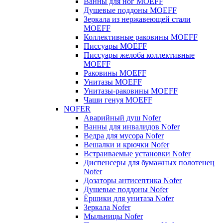
Ванны для ног MOEFF
Душевые поддоны MOEFF
Зеркала из нержавеющей стали
MOEFF
Коллективные раковины MOEFF
Писсуары MOEFF
Писсуары желоба коллективные
MOEFF
Раковины MOEFF
Унитазы MOEFF
Унитазы-раковины MOEFF
Чаши генуя MOEFF
NOFER
Аварийный душ Nofer
Ванны для инвалидов Nofer
Ведра для мусора Nofer
Вешалки и крючки Nofer
Встраиваемые установки Nofer
Диспенсеры для бумажных полотенец
Nofer
Дозаторы антисептика Nofer
Душевые поддоны Nofer
Ёршики для унитаза Nofer
Зеркала Nofer
Мыльницы Nofer