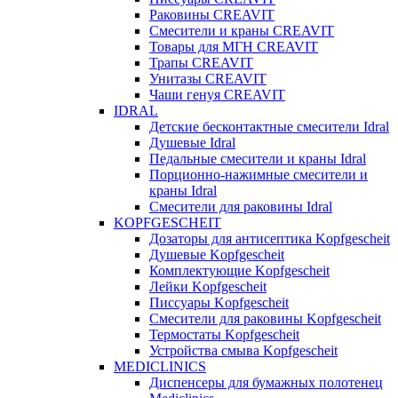
Раковины CREAVIT
Смесители и краны CREAVIT
Товары для МГН CREAVIT
Трапы CREAVIT
Унитазы CREAVIT
Чаши генуя CREAVIT
IDRAL
Детские бесконтактные смесители Idral
Душевые Idral
Педальные смесители и краны Idral
Порционно-нажимные смесители и
краны Idral
Смеcители для раковины Idral
KOPFGESCHEIT
Дозаторы для антисептика Kopfgescheit
Душевые Kopfgescheit
Комплектующие Kopfgescheit
Лейки Kopfgescheit
Писсуары Kopfgescheit
Смесители для раковины Kopfgescheit
Термостаты Kopfgescheit
Устройства смыва Kopfgescheit
MEDICLINICS
Диспенсеры для бумажных полотенец