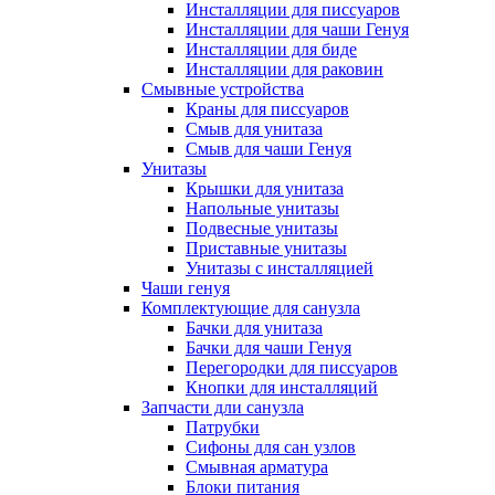
Инсталляции для писсуаров
Инсталляции для чаши Генуя
Инсталляции для биде
Инсталляции для раковин
Смывные устройства
Краны для писсуаров
Смыв для унитаза
Смыв для чаши Генуя
Унитазы
Крышки для унитаза
Напольные унитазы
Подвесные унитазы
Приставные унитазы
Унитазы с инсталляцией
Чаши генуя
Комплектующие для санузла
Бачки для унитаза
Бачки для чаши Генуя
Перегородки для писсуаров
Кнопки для инсталляций
Запчасти дли санузла
Патрубки
Сифоны для сан узлов
Смывная арматура
Блоки питания