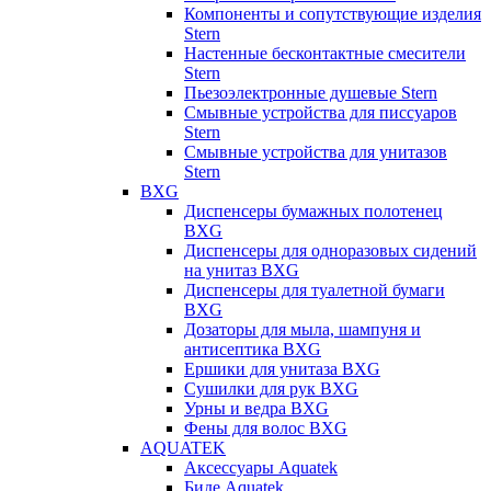
Компоненты и сопутствующие изделия
Stern
Настенные бесконтактные смесители
Stern
Пьезоэлектронные душевые Stern
Смывные устройства для писсуаров
Stern
Смывные устройства для унитазов
Stern
BXG
Диспенсеры бумажных полотенец
BXG
Диспенсеры для одноразовых сидений
на унитаз BXG
Диспенсеры для туалетной бумаги
BXG
Дозаторы для мыла, шампуня и
антисептика BXG
Ершики для унитаза BXG
Сушилки для рук BXG
Урны и ведра BXG
Фены для волос BXG
AQUATEK
Аксессуары Aquatek
Биде Aquatek