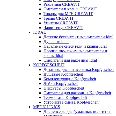
Раковины CREAVIT
Смесители и краны CREAVIT
Товары для МГН CREAVIT
Трапы CREAVIT
Унитазы CREAVIT
Чаши генуя CREAVIT
IDRAL
Детские бесконтактные смесители Idral
Душевые Idral
Педальные смесители и краны Idral
Порционно-нажимные смесители и
краны Idral
Смеcители для раковины Idral
KOPFGESCHEIT
Дозаторы для антисептика Kopfgescheit
Душевые Kopfgescheit
Комплектующие Kopfgescheit
Лейки Kopfgescheit
Писсуары Kopfgescheit
Смесители для раковины Kopfgescheit
Термостаты Kopfgescheit
Устройства смыва Kopfgescheit
MEDICLINICS
Диспенсеры для бумажных полотенец