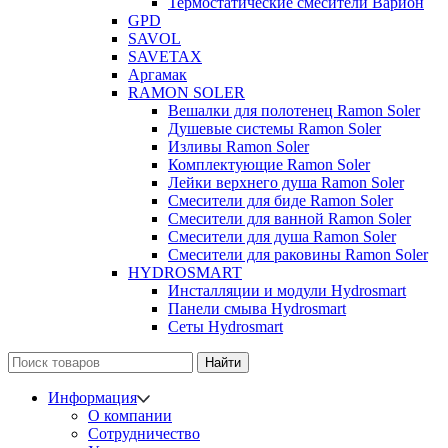
Термостатические смесители Варион
GPD
SAVOL
SAVETAX
Аргамак
RAMON SOLER
Вешалки для полотенец Ramon Soler
Душевые системы Ramon Soler
Изливы Ramon Soler
Комплектующие Ramon Soler
Лейки верхнего душа Ramon Soler
Смесители для биде Ramon Soler
Смесители для ванной Ramon Soler
Смесители для душа Ramon Soler
Смесители для раковины Ramon Soler
HYDROSMART
Инсталляции и модули Hydrosmart
Панели смыва Hydrosmart
Сеты Hydrosmart
Найти
Информация
О компании
Сотрудничество