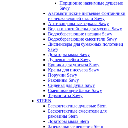
Порционно нажимные душевые
Sawy
Автоматические питьевые фонтанчики
из нержавеющей стали Sawy
Антивандальные зеркала Sawy
Ведра и контейнеры для мусора Sawy
Водосберегающие насадки Sawy
Водосберегающие смесители Sawy
Диспенсеры для бумажных полотенец
Sawy
Дозаторы мыла Sawy
Душевые лейки Sawy
Ершики для унитаза Sawy
Краны для писсуара Sawy
Поручни Sawy
Раковины Sawy
Сиденья для душа Sawy
Смешивающие блоки Sawy
Термостаты Sawy
STERN
Бесконтактные душевые Stern
Бесконтактные смесители для
раковины Stern
Дозаторы мыла Stern
Зазеркальные решения Stern