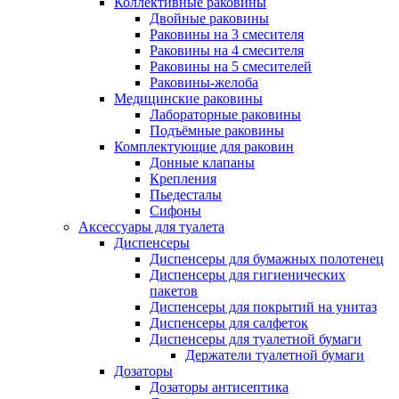
Коллективные раковины
Двойные раковины
Раковины на 3 смесителя
Раковины на 4 смесителя
Раковины на 5 смесителей
Раковины-желоба
Медицинские раковины
Лабораторные раковины
Подъёмные раковины
Комплектующие для раковин
Донные клапаны
Крепления
Пьедесталы
Сифоны
Аксессуары для туалета
Диспенсеры
Диспенсеры для бумажных полотенец
Диспенсеры для гигиенических
пакетов
Диспенсеры для покрытий на унитаз
Диспенсеры для салфеток
Диспенсеры для туалетной бумаги
Держатели туалетной бумаги
Дозаторы
Дозаторы антисептика