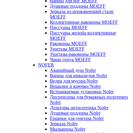
Ванны для ног MOEFF
Душевые поддоны MOEFF
Зеркала из нержавеющей стали
MOEFF
Коллективные раковины MOEFF
Писсуары MOEFF
Писсуары желоба коллективные
MOEFF
Раковины MOEFF
Унитазы MOEFF
Унитазы-раковины MOEFF
Чаши генуя MOEFF
NOFER
Аварийный душ Nofer
Ванны для инвалидов Nofer
Ведра для мусора Nofer
Вешалки и крючки Nofer
Встраиваемые установки Nofer
Диспенсеры для бумажных полотенец
Nofer
Дозаторы антисептика Nofer
Душевые поддоны Nofer
Ёршики для унитаза Nofer
Зеркала Nofer
Мыльницы Nofer