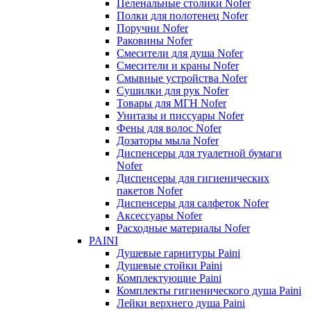
Пеленальные столики Nofer
Полки для полотенец Nofer
Поручни Nofer
Раковины Nofer
Смесители для душа Nofer
Смесители и краны Nofer
Смывные устройства Nofer
Сушилки для рук Nofer
Товары для МГН Nofer
Унитазы и писсуары Nofer
Фены для волос Nofer
Дозаторы мыла Nofer
Диспенсеры для туалетной бумаги
Nofer
Диспенсеры для гигиенических
пакетов Nofer
Диспенсеры для салфеток Nofer
Аксессуары Nofer
Расходные материалы Nofer
PAINI
Душевые гарнитуры Paini
Душевые стойки Paini
Комплектующие Paini
Комплекты гигиенического душа Paini
Лейки верхнего душа Paini