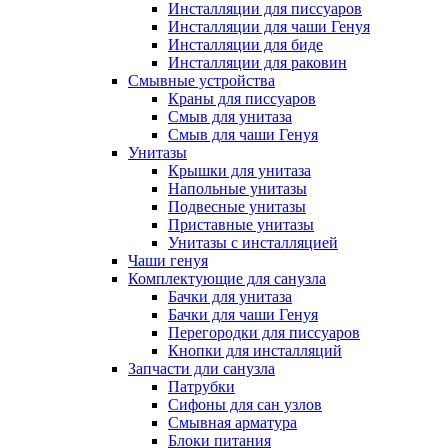
Инсталляции для писсуаров
Инсталляции для чаши Генуя
Инсталляции для биде
Инсталляции для раковин
Смывные устройства
Краны для писсуаров
Смыв для унитаза
Смыв для чаши Генуя
Унитазы
Крышки для унитаза
Напольные унитазы
Подвесные унитазы
Приставные унитазы
Унитазы с инсталляцией
Чаши генуя
Комплектующие для санузла
Бачки для унитаза
Бачки для чаши Генуя
Перегородки для писсуаров
Кнопки для инсталляций
Запчасти дли санузла
Патрубки
Сифоны для сан узлов
Смывная арматура
Блоки питания