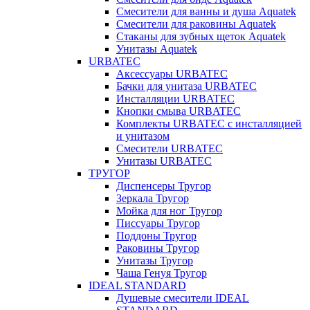
Смесители для ванны и душа Aquatek
Смесители для раковины Aquatek
Стаканы для зубных щеток Aquatek
Унитазы Aquatek
URBATEC
Аксессуары URBATEC
Бачки для унитаза URBATEC
Инсталляции URBATEC
Кнопки смыва URBATEC
Комплекты URBATEC с инсталляцией
и унитазом
Смесители URBATEC
Унитазы URBATEC
ТРУГОР
Диспенсеры Тругор
Зеркала Тругор
Мойка для ног Тругор
Писсуары Тругор
Поддоны Тругор
Раковины Тругор
Унитазы Тругор
Чаша Генуя Тругор
IDEAL STANDARD
Душевые смесители IDEAL