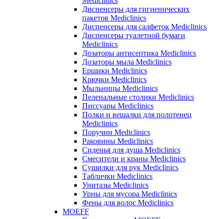
Mediclinics
Диспенсеры для гигиенических
пакетов Mediclinics
Диспенсеры для салфеток Mediclinics
Диспенсеры туалетной бумаги
Mediclinics
Дозаторы антисептика Mediclinics
Дозаторы мыла Mediclinics
Ершики Mediclinics
Крючки Mediclinics
Мыльницы Mediclinics
Пеленальные столики Mediclinics
Писсуары Mediclinics
Полки и вешалки для полотенец
Mediclinics
Поручни Mediclinics
Раковины Mediclinics
Сиденья для душа Mediclinics
Смесители и краны Mediclinics
Сушилки для рук Mediclinics
Таблички Mediclinics
Унитазы Mediclinics
Урны для мусора Mediclinics
Фены для волос Mediclinics
MOEFF