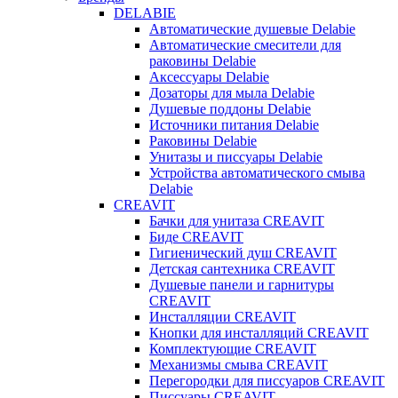
DELABIE
Автоматические душевые Delabie
Автоматические смесители для
раковины Delabie
Аксессуары Delabie
Дозаторы для мыла Delabie
Душевые поддоны Delabie
Источники питания Delabie
Раковины Delabie
Унитазы и писсуары Delabie
Устройства автоматического смыва
Delabie
CREAVIT
Бачки для унитаза CREAVIT
Биде CREAVIT
Гигиенический душ CREAVIT
Детская сантехника CREAVIT
Душевые панели и гарнитуры
CREAVIT
Инсталляции CREAVIT
Кнопки для инсталляций CREAVIT
Комплектующие CREAVIT
Механизмы смыва CREAVIT
Перегородки для писсуаров CREAVIT
Писсуары CREAVIT