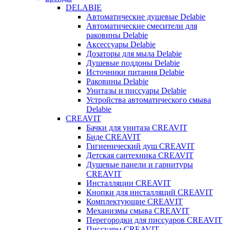
DELABIE
Автоматические душевые Delabie
Автоматические смесители для
раковины Delabie
Аксессуары Delabie
Дозаторы для мыла Delabie
Душевые поддоны Delabie
Источники питания Delabie
Раковины Delabie
Унитазы и писсуары Delabie
Устройства автоматического смыва
Delabie
CREAVIT
Бачки для унитаза CREAVIT
Биде CREAVIT
Гигиенический душ CREAVIT
Детская сантехника CREAVIT
Душевые панели и гарнитуры
CREAVIT
Инсталляции CREAVIT
Кнопки для инсталляций CREAVIT
Комплектующие CREAVIT
Механизмы смыва CREAVIT
Перегородки для писсуаров CREAVIT
Писсуары CREAVIT