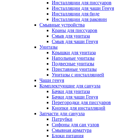
Инсталляции для писсуаров
Инсталляции для чаши Генуя
Инсталляции для биде
Инсталляции для раковин
Смывные устройства
Краны для писсуаров
Смыв для унитаза
Смыв для чаши Генуя
Унитазы
Крышки для унитаза
Напольные унитазы
Подвесные унитазы
Приставные унитазы
Унитазы с инсталляцией
Чаши генуя
Комплектующие для санузла
Бачки для унитаза
Бачки для чаши Генуя
Перегородки для писсуаров
Кнопки для инсталляций
Запчасти дли санузла
Патрубки
Сифоны для сан узлов
Смывная арматура
Блоки питания