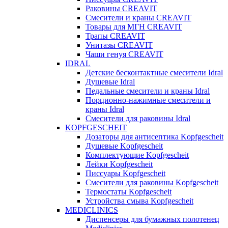
Раковины CREAVIT
Смесители и краны CREAVIT
Товары для МГН CREAVIT
Трапы CREAVIT
Унитазы CREAVIT
Чаши генуя CREAVIT
IDRAL
Детские бесконтактные смесители Idral
Душевые Idral
Педальные смесители и краны Idral
Порционно-нажимные смесители и
краны Idral
Смеcители для раковины Idral
KOPFGESCHEIT
Дозаторы для антисептика Kopfgescheit
Душевые Kopfgescheit
Комплектующие Kopfgescheit
Лейки Kopfgescheit
Писсуары Kopfgescheit
Смесители для раковины Kopfgescheit
Термостаты Kopfgescheit
Устройства смыва Kopfgescheit
MEDICLINICS
Диспенсеры для бумажных полотенец