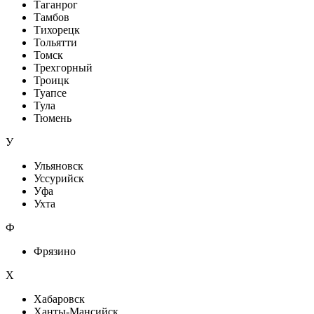
Таганрог
Тамбов
Тихорецк
Тольятти
Томск
Трехгорный
Троицк
Туапсе
Тула
Тюмень
У
Ульяновск
Уссурийск
Уфа
Ухта
Ф
Фрязино
Х
Хабаровск
Ханты-Мансийск