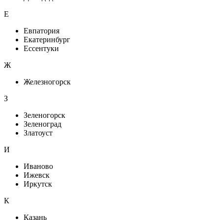
Е
Евпатория
Екатеринбург
Ессентуки
Ж
Железногорск
З
Зеленогорск
Зеленоград
Златоуст
И
Иваново
Ижевск
Иркутск
К
Казань