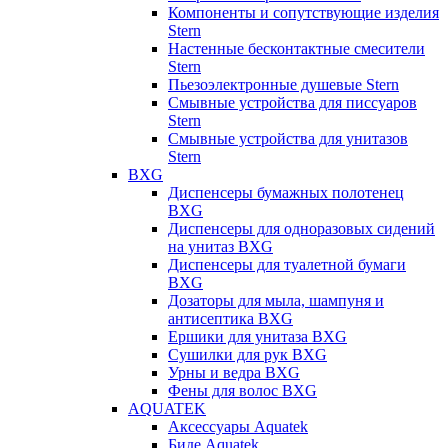
Компоненты и сопутствующие изделия
Stern
Настенные бесконтактные смесители
Stern
Пьезоэлектронные душевые Stern
Смывные устройства для писсуаров
Stern
Смывные устройства для унитазов
Stern
BXG
Диспенсеры бумажных полотенец
BXG
Диспенсеры для одноразовых сидений
на унитаз BXG
Диспенсеры для туалетной бумаги
BXG
Дозаторы для мыла, шампуня и
антисептика BXG
Ершики для унитаза BXG
Сушилки для рук BXG
Урны и ведра BXG
Фены для волос BXG
AQUATEK
Аксессуары Aquatek
Биде Aquatek