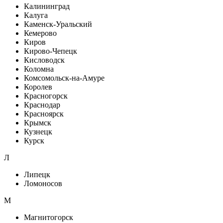
Калининград
Калуга
Каменск-Уральский
Кемерово
Киров
Кирово-Чепецк
Кисловодск
Коломна
Комсомольск-на-Амуре
Королев
Красногорск
Краснодар
Красноярск
Крымск
Кузнецк
Курск
Л
Липецк
Ломоносов
М
Магнитогорск