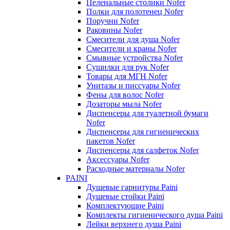
Пеленальные столики Nofer
Полки для полотенец Nofer
Поручни Nofer
Раковины Nofer
Смесители для душа Nofer
Смесители и краны Nofer
Смывные устройства Nofer
Сушилки для рук Nofer
Товары для МГН Nofer
Унитазы и писсуары Nofer
Фены для волос Nofer
Дозаторы мыла Nofer
Диспенсеры для туалетной бумаги
Nofer
Диспенсеры для гигиенических
пакетов Nofer
Диспенсеры для салфеток Nofer
Аксессуары Nofer
Расходные материалы Nofer
PAINI
Душевые гарнитуры Paini
Душевые стойки Paini
Комплектующие Paini
Комплекты гигиенического душа Paini
Лейки верхнего душа Paini