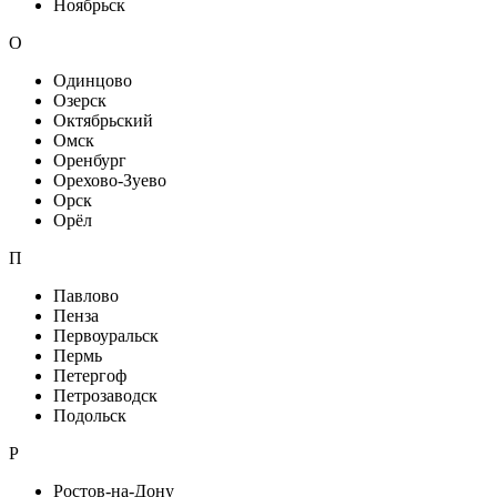
Ноябрьск
О
Одинцово
Озерск
Октябрьский
Омск
Оренбург
Орехово-Зуево
Орск
Орёл
П
Павлово
Пенза
Первоуральск
Пермь
Петергоф
Петрозаводск
Подольск
Р
Ростов-на-Дону