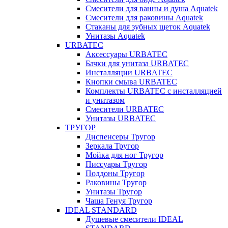
Смесители для ванны и душа Aquatek
Смесители для раковины Aquatek
Стаканы для зубных щеток Aquatek
Унитазы Aquatek
URBATEC
Аксессуары URBATEC
Бачки для унитаза URBATEC
Инсталляции URBATEC
Кнопки смыва URBATEC
Комплекты URBATEC с инсталляцией
и унитазом
Смесители URBATEC
Унитазы URBATEC
ТРУГОР
Диспенсеры Тругор
Зеркала Тругор
Мойка для ног Тругор
Писсуары Тругор
Поддоны Тругор
Раковины Тругор
Унитазы Тругор
Чаша Генуя Тругор
IDEAL STANDARD
Душевые смесители IDEAL