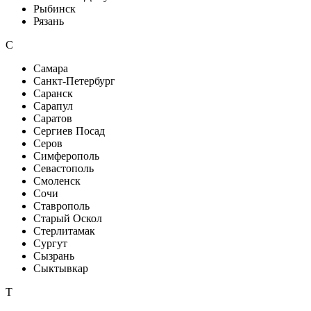
Рыбинск
Рязань
С
Самара
Санкт-Петербург
Саранск
Сарапул
Саратов
Сергиев Посад
Серов
Симферополь
Севастополь
Смоленск
Сочи
Ставрополь
Старый Оскол
Стерлитамак
Сургут
Сызрань
Сыктывкар
Т