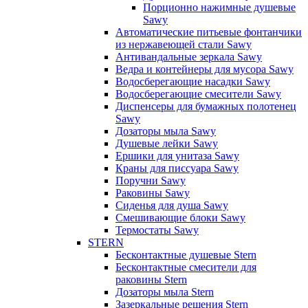
Порционно нажимные душевые
Sawy
Автоматические питьевые фонтанчики
из нержавеющей стали Sawy
Антивандальные зеркала Sawy
Ведра и контейнеры для мусора Sawy
Водосберегающие насадки Sawy
Водосберегающие смесители Sawy
Диспенсеры для бумажных полотенец
Sawy
Дозаторы мыла Sawy
Душевые лейки Sawy
Ершики для унитаза Sawy
Краны для писсуара Sawy
Поручни Sawy
Раковины Sawy
Сиденья для душа Sawy
Смешивающие блоки Sawy
Термостаты Sawy
STERN
Бесконтактные душевые Stern
Бесконтактные смесители для
раковины Stern
Дозаторы мыла Stern
Зазеркальные решения Stern