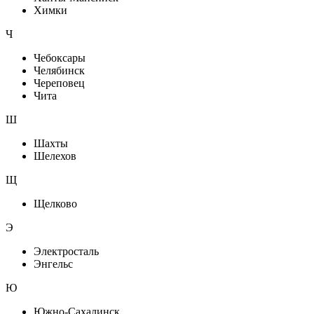
Химки
Ч
Чебоксары
Челябинск
Череповец
Чита
Ш
Шахты
Шелехов
Щ
Щелково
Э
Электросталь
Энгельс
Ю
Южно-Сахалинск