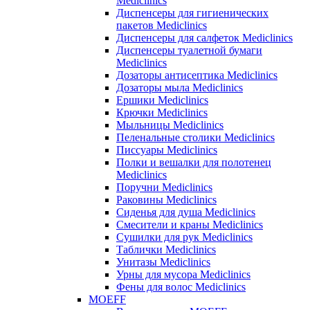
Mediclinics
Диспенсеры для гигиенических
пакетов Mediclinics
Диспенсеры для салфеток Mediclinics
Диспенсеры туалетной бумаги
Mediclinics
Дозаторы антисептика Mediclinics
Дозаторы мыла Mediclinics
Ершики Mediclinics
Крючки Mediclinics
Мыльницы Mediclinics
Пеленальные столики Mediclinics
Писсуары Mediclinics
Полки и вешалки для полотенец
Mediclinics
Поручни Mediclinics
Раковины Mediclinics
Сиденья для душа Mediclinics
Смесители и краны Mediclinics
Сушилки для рук Mediclinics
Таблички Mediclinics
Унитазы Mediclinics
Урны для мусора Mediclinics
Фены для волос Mediclinics
MOEFF