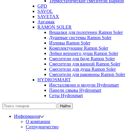
Термостатические смесители Варион
GPD
SAVOL
SAVETAX
Аргамак
RAMON SOLER
Вешалки для полотенец Ramon Soler
Душевые системы Ramon Soler
Изливы Ramon Soler
Комплектующие Ramon Soler
Лейки верхнего душа Ramon Soler
Смесители для биде Ramon Soler
Смесители для ванной Ramon Soler
Смесители для душа Ramon Soler
Смесители для раковины Ramon Soler
HYDROSMART
Инсталляции и модули Hydrosmart
Панели смыва Hydrosmart
Сеты Hydrosmart
Найти
Информация
О компании
Сотрудничество