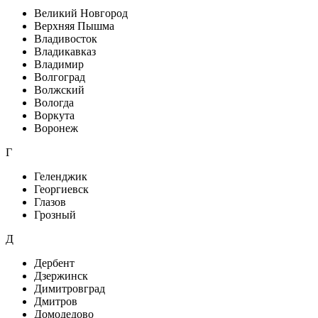
Великий Новгород
Верхняя Пышма
Владивосток
Владикавказ
Владимир
Волгоград
Волжский
Вологда
Воркута
Воронеж
Г
Геленджик
Георгиевск
Глазов
Грозный
Д
Дербент
Дзержинск
Димитровград
Дмитров
Домодедово