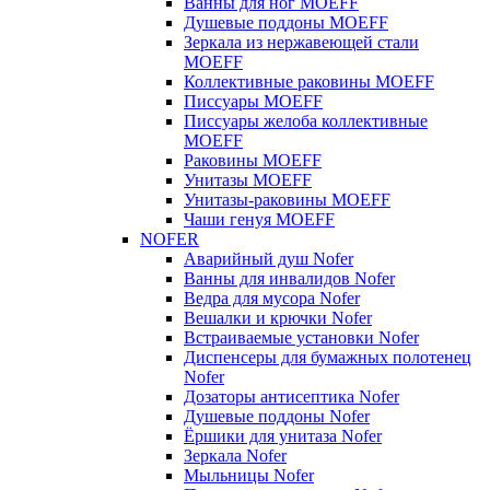
Ванны для ног MOEFF
Душевые поддоны MOEFF
Зеркала из нержавеющей стали
MOEFF
Коллективные раковины MOEFF
Писсуары MOEFF
Писсуары желоба коллективные
MOEFF
Раковины MOEFF
Унитазы MOEFF
Унитазы-раковины MOEFF
Чаши генуя MOEFF
NOFER
Аварийный душ Nofer
Ванны для инвалидов Nofer
Ведра для мусора Nofer
Вешалки и крючки Nofer
Встраиваемые установки Nofer
Диспенсеры для бумажных полотенец
Nofer
Дозаторы антисептика Nofer
Душевые поддоны Nofer
Ёршики для унитаза Nofer
Зеркала Nofer
Мыльницы Nofer