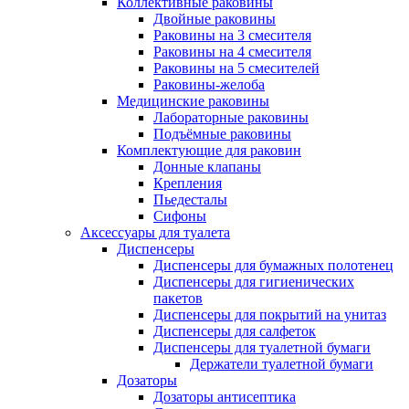
Коллективные раковины
Двойные раковины
Раковины на 3 смесителя
Раковины на 4 смесителя
Раковины на 5 смесителей
Раковины-желоба
Медицинские раковины
Лабораторные раковины
Подъёмные раковины
Комплектующие для раковин
Донные клапаны
Крепления
Пьедесталы
Сифоны
Аксессуары для туалета
Диспенсеры
Диспенсеры для бумажных полотенец
Диспенсеры для гигиенических
пакетов
Диспенсеры для покрытий на унитаз
Диспенсеры для салфеток
Диспенсеры для туалетной бумаги
Держатели туалетной бумаги
Дозаторы
Дозаторы антисептика