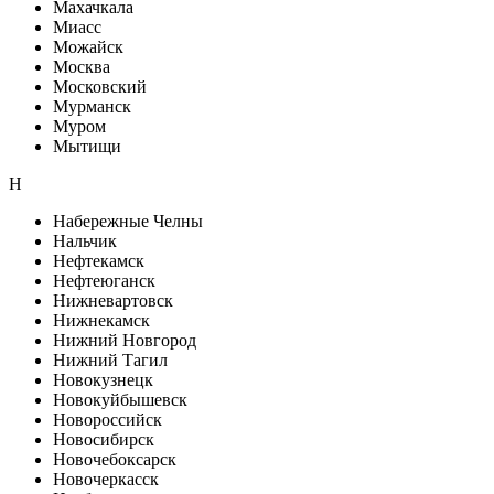
Махачкала
Миасс
Можайск
Москва
Московский
Мурманск
Муром
Мытищи
Н
Набережные Челны
Нальчик
Нефтекамск
Нефтеюганск
Нижневартовск
Нижнекамск
Нижний Новгород
Нижний Тагил
Новокузнецк
Новокуйбышевск
Новороссийск
Новосибирск
Новочебоксарск
Новочеркасск