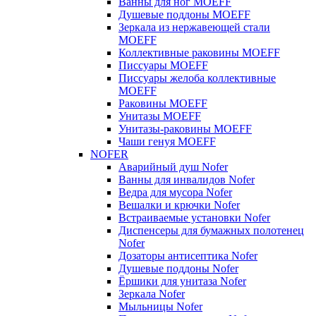
Ванны для ног MOEFF
Душевые поддоны MOEFF
Зеркала из нержавеющей стали
MOEFF
Коллективные раковины MOEFF
Писсуары MOEFF
Писсуары желоба коллективные
MOEFF
Раковины MOEFF
Унитазы MOEFF
Унитазы-раковины MOEFF
Чаши генуя MOEFF
NOFER
Аварийный душ Nofer
Ванны для инвалидов Nofer
Ведра для мусора Nofer
Вешалки и крючки Nofer
Встраиваемые установки Nofer
Диспенсеры для бумажных полотенец
Nofer
Дозаторы антисептика Nofer
Душевые поддоны Nofer
Ёршики для унитаза Nofer
Зеркала Nofer
Мыльницы Nofer