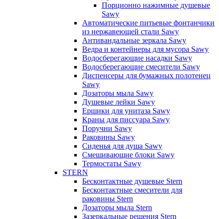
Порционно нажимные душевые
Sawy
Автоматические питьевые фонтанчики
из нержавеющей стали Sawy
Антивандальные зеркала Sawy
Ведра и контейнеры для мусора Sawy
Водосберегающие насадки Sawy
Водосберегающие смесители Sawy
Диспенсеры для бумажных полотенец
Sawy
Дозаторы мыла Sawy
Душевые лейки Sawy
Ершики для унитаза Sawy
Краны для писсуара Sawy
Поручни Sawy
Раковины Sawy
Сиденья для душа Sawy
Смешивающие блоки Sawy
Термостаты Sawy
STERN
Бесконтактные душевые Stern
Бесконтактные смесители для
раковины Stern
Дозаторы мыла Stern
Зазеркальные решения Stern