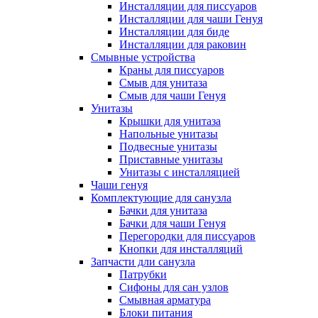
Инсталляции для писсуаров
Инсталляции для чаши Генуя
Инсталляции для биде
Инсталляции для раковин
Смывные устройства
Краны для писсуаров
Смыв для унитаза
Смыв для чаши Генуя
Унитазы
Крышки для унитаза
Напольные унитазы
Подвесные унитазы
Приставные унитазы
Унитазы с инсталляцией
Чаши генуя
Комплектующие для санузла
Бачки для унитаза
Бачки для чаши Генуя
Перегородки для писсуаров
Кнопки для инсталляций
Запчасти дли санузла
Патрубки
Сифоны для сан узлов
Смывная арматура
Блоки питания