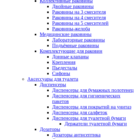
Коллективные раковины
Двойные раковины
Раковины на 3 смесителя
Раковины на 4 смесителя
Раковины на 5 смесителей
Раковины-желоба
Медицинские раковины
Лабораторные раковины
Подъёмные раковины
Комплектующие для раковин
Донные клапаны
Крепления
Пьедесталы
Сифоны
Аксессуары для туалета
Диспенсеры
Диспенсеры для бумажных полотенец
Диспенсеры для гигиенических
пакетов
Диспенсеры для покрытий на унитаз
Диспенсеры для салфеток
Диспенсеры для туалетной бумаги
Держатели туалетной бумаги
Дозаторы
Дозаторы антисептика