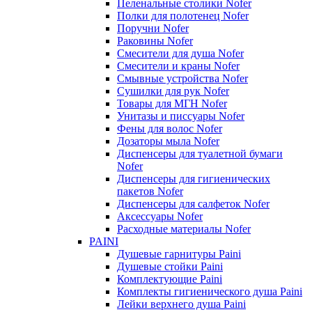
Пеленальные столики Nofer
Полки для полотенец Nofer
Поручни Nofer
Раковины Nofer
Смесители для душа Nofer
Смесители и краны Nofer
Смывные устройства Nofer
Сушилки для рук Nofer
Товары для МГН Nofer
Унитазы и писсуары Nofer
Фены для волос Nofer
Дозаторы мыла Nofer
Диспенсеры для туалетной бумаги
Nofer
Диспенсеры для гигиенических
пакетов Nofer
Диспенсеры для салфеток Nofer
Аксессуары Nofer
Расходные материалы Nofer
PAINI
Душевые гарнитуры Paini
Душевые стойки Paini
Комплектующие Paini
Комплекты гигиенического душа Paini
Лейки верхнего душа Paini