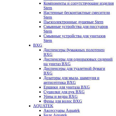
Компоненты и сопутствующие изделия
Stern
Настенные бесконтактные смесители
Stern
Пьезоэлектронные душевые Stern
Смывные устройства для писсуаров
Stern
Смывные устройства для унитазов
Stern
BXG
Диспенсеры бумажных полотенец
BXG
Диспенсеры для одноразовых сидений
на унитаз BXG
Диспенсеры для туалетной бумаги
BXG
Дозаторы для мыла, шампуня и
антисептика BXG
Ершики для унитаза BXG
Сушилки для рук BXG
Урны и ведра BXG
Фены для волос BXG
AQUATEK
Аксессуары Aquatek
Биде Aquatek