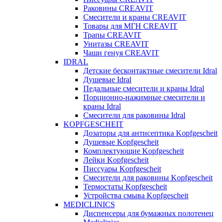
Раковины CREAVIT
Смесители и краны CREAVIT
Товары для МГН CREAVIT
Трапы CREAVIT
Унитазы CREAVIT
Чаши генуя CREAVIT
IDRAL
Детские бесконтактные смесители Idral
Душевые Idral
Педальные смесители и краны Idral
Порционно-нажимные смесители и
краны Idral
Смеcители для раковины Idral
KOPFGESCHEIT
Дозаторы для антисептика Kopfgescheit
Душевые Kopfgescheit
Комплектующие Kopfgescheit
Лейки Kopfgescheit
Писсуары Kopfgescheit
Смесители для раковины Kopfgescheit
Термостаты Kopfgescheit
Устройства смыва Kopfgescheit
MEDICLINICS
Диспенсеры для бумажных полотенец