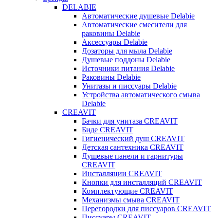
DELABIE
Автоматические душевые Delabie
Автоматические смесители для
раковины Delabie
Аксессуары Delabie
Дозаторы для мыла Delabie
Душевые поддоны Delabie
Источники питания Delabie
Раковины Delabie
Унитазы и писсуары Delabie
Устройства автоматического смыва
Delabie
CREAVIT
Бачки для унитаза CREAVIT
Биде CREAVIT
Гигиенический душ CREAVIT
Детская сантехника CREAVIT
Душевые панели и гарнитуры
CREAVIT
Инсталляции CREAVIT
Кнопки для инсталляций CREAVIT
Комплектующие CREAVIT
Механизмы смыва CREAVIT
Перегородки для писсуаров CREAVIT
Писсуары CREAVIT