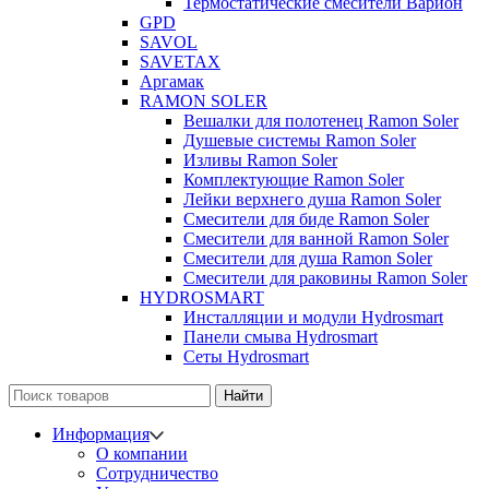
Термостатические смесители Варион
GPD
SAVOL
SAVETAX
Аргамак
RAMON SOLER
Вешалки для полотенец Ramon Soler
Душевые системы Ramon Soler
Изливы Ramon Soler
Комплектующие Ramon Soler
Лейки верхнего душа Ramon Soler
Смесители для биде Ramon Soler
Смесители для ванной Ramon Soler
Смесители для душа Ramon Soler
Смесители для раковины Ramon Soler
HYDROSMART
Инсталляции и модули Hydrosmart
Панели смыва Hydrosmart
Сеты Hydrosmart
Найти
Информация
О компании
Сотрудничество