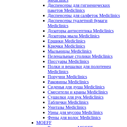
Mediclinics
Диспенсеры для гигиенических
пакетов Mediclinics
Диспенсеры для салфеток Mediclinics
Диспенсеры туалетной бумаги
Mediclinics
Дозаторы антисептика Mediclinics
Дозаторы мыла Mediclinics
Ершики Mediclinics
Крючки Mediclinics
Мыльницы Mediclinics
Пеленальные столики Mediclinics
Писсуары Mediclinics
Полки и вешалки для полотенец
Mediclinics
Поручни Mediclinics
Раковины Mediclinics
Сиденья для душа Mediclinics
Смесители и краны Mediclinics
Сушилки для рук Mediclinics
Таблички Mediclinics
Унитазы Mediclinics
Урны для мусора Mediclinics
Фены для волос Mediclinics
MOEFF