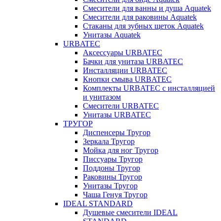
Смесители для ванны и душа Aquatek
Смесители для раковины Aquatek
Стаканы для зубных щеток Aquatek
Унитазы Aquatek
URBATEC
Аксессуары URBATEC
Бачки для унитаза URBATEC
Инсталляции URBATEC
Кнопки смыва URBATEC
Комплекты URBATEC с инсталляцией
и унитазом
Смесители URBATEC
Унитазы URBATEC
ТРУГОР
Диспенсеры Тругор
Зеркала Тругор
Мойка для ног Тругор
Писсуары Тругор
Поддоны Тругор
Раковины Тругор
Унитазы Тругор
Чаша Генуя Тругор
IDEAL STANDARD
Душевые смесители IDEAL