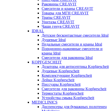
Раковины CREAVIT
Смесители и краны CREAVIT
Товары для МГН CREAVIT
Трапы CREAVIT
Унитазы CREAVIT
Чаши генуя CREAVIT
IDRAL
Детские бесконтактные смесители Idral
Душевые Idral
Педальные смесители и краны Idral
Порционно-нажимные смесители и
краны Idral
Смеcители для раковины Idral
KOPFGESCHEIT
Дозаторы для антисептика Kopfgescheit
Душевые Kopfgescheit
Комплектующие Kopfgescheit
Лейки Kopfgescheit
Писсуары Kopfgescheit
Смесители для раковины Kopfgescheit
Термостаты Kopfgescheit
Устройства смыва Kopfgescheit
MEDICLINICS
Диспенсеры для бумажных полотенец