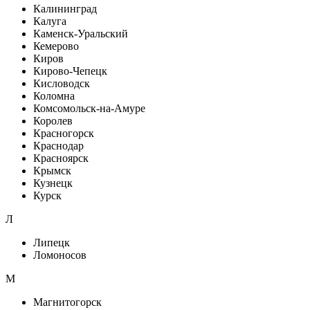
Калининград
Калуга
Каменск-Уральский
Кемерово
Киров
Кирово-Чепецк
Кисловодск
Коломна
Комсомольск-на-Амуре
Королев
Красногорск
Краснодар
Красноярск
Крымск
Кузнецк
Курск
Л
Липецк
Ломоносов
М
Магнитогорск