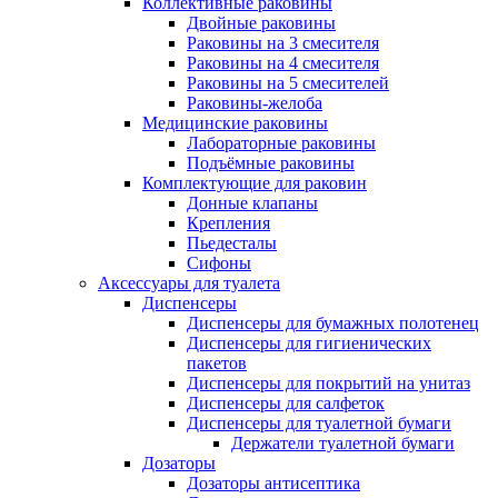
Коллективные раковины
Двойные раковины
Раковины на 3 смесителя
Раковины на 4 смесителя
Раковины на 5 смесителей
Раковины-желоба
Медицинские раковины
Лабораторные раковины
Подъёмные раковины
Комплектующие для раковин
Донные клапаны
Крепления
Пьедесталы
Сифоны
Аксессуары для туалета
Диспенсеры
Диспенсеры для бумажных полотенец
Диспенсеры для гигиенических
пакетов
Диспенсеры для покрытий на унитаз
Диспенсеры для салфеток
Диспенсеры для туалетной бумаги
Держатели туалетной бумаги
Дозаторы
Дозаторы антисептика