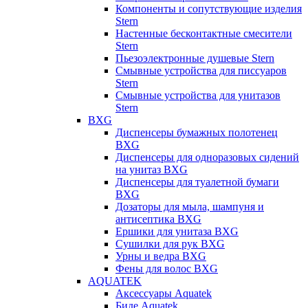
Компоненты и сопутствующие изделия
Stern
Настенные бесконтактные смесители
Stern
Пьезоэлектронные душевые Stern
Смывные устройства для писсуаров
Stern
Смывные устройства для унитазов
Stern
BXG
Диспенсеры бумажных полотенец
BXG
Диспенсеры для одноразовых сидений
на унитаз BXG
Диспенсеры для туалетной бумаги
BXG
Дозаторы для мыла, шампуня и
антисептика BXG
Ершики для унитаза BXG
Сушилки для рук BXG
Урны и ведра BXG
Фены для волос BXG
AQUATEK
Аксессуары Aquatek
Биде Aquatek