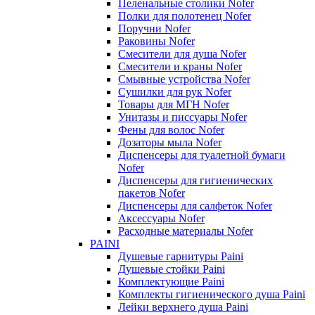
Пеленальные столики Nofer
Полки для полотенец Nofer
Поручни Nofer
Раковины Nofer
Смесители для душа Nofer
Смесители и краны Nofer
Смывные устройства Nofer
Сушилки для рук Nofer
Товары для МГН Nofer
Унитазы и писсуары Nofer
Фены для волос Nofer
Дозаторы мыла Nofer
Диспенсеры для туалетной бумаги
Nofer
Диспенсеры для гигиенических
пакетов Nofer
Диспенсеры для салфеток Nofer
Аксессуары Nofer
Расходные материалы Nofer
PAINI
Душевые гарнитуры Paini
Душевые стойки Paini
Комплектующие Paini
Комплекты гигиенического душа Paini
Лейки верхнего душа Paini