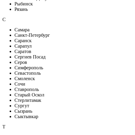
Рыбинск
Рязань
С
Самара
Санкт-Петербург
Саранск
Сарапул
Саратов
Сергиев Посад
Серов
Симферополь
Севастополь
Смоленск
Сочи
Ставрополь
Старый Оскол
Стерлитамак
Сургут
Сызрань
Сыктывкар
Т