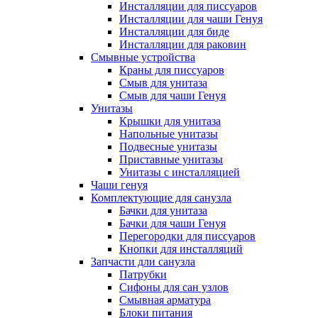
Инсталляции для писсуаров
Инсталляции для чаши Генуя
Инсталляции для биде
Инсталляции для раковин
Смывные устройства
Краны для писсуаров
Смыв для унитаза
Смыв для чаши Генуя
Унитазы
Крышки для унитаза
Напольные унитазы
Подвесные унитазы
Приставные унитазы
Унитазы с инсталляцией
Чаши генуя
Комплектующие для санузла
Бачки для унитаза
Бачки для чаши Генуя
Перегородки для писсуаров
Кнопки для инсталляций
Запчасти дли санузла
Патрубки
Сифоны для сан узлов
Смывная арматура
Блоки питания