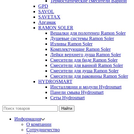
Термостатические смесители Варион
GPD
SAVOL
SAVETAX
Аргамак
RAMON SOLER
Вешалки для полотенец Ramon Soler
Душевые системы Ramon Soler
Изливы Ramon Soler
Комплектующие Ramon Soler
Лейки верхнего душа Ramon Soler
Смесители для биде Ramon Soler
Смесители для ванной Ramon Soler
Смесители для душа Ramon Soler
Смесители для раковины Ramon Soler
HYDROSMART
Инсталляции и модули Hydrosmart
Панели смыва Hydrosmart
Сеты Hydrosmart
Найти
Информация
О компании
Сотрудничество