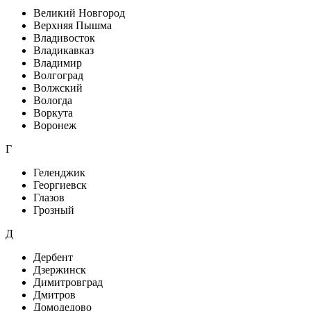
Великий Новгород
Верхняя Пышма
Владивосток
Владикавказ
Владимир
Волгоград
Волжский
Вологда
Воркута
Воронеж
Г
Геленджик
Георгиевск
Глазов
Грозный
Д
Дербент
Дзержинск
Димитровград
Дмитров
Домодедово