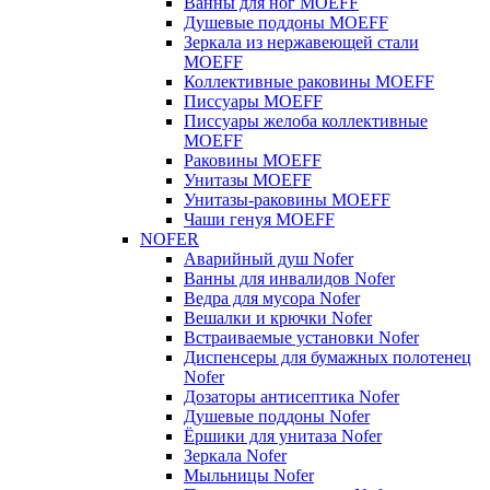
Ванны для ног MOEFF
Душевые поддоны MOEFF
Зеркала из нержавеющей стали
MOEFF
Коллективные раковины MOEFF
Писсуары MOEFF
Писсуары желоба коллективные
MOEFF
Раковины MOEFF
Унитазы MOEFF
Унитазы-раковины MOEFF
Чаши генуя MOEFF
NOFER
Аварийный душ Nofer
Ванны для инвалидов Nofer
Ведра для мусора Nofer
Вешалки и крючки Nofer
Встраиваемые установки Nofer
Диспенсеры для бумажных полотенец
Nofer
Дозаторы антисептика Nofer
Душевые поддоны Nofer
Ёршики для унитаза Nofer
Зеркала Nofer
Мыльницы Nofer