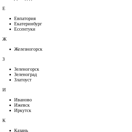
Е
Евпатория
Екатеринбург
Ессентуки
Ж
Железногорск
З
Зеленогорск
Зеленоград
Златоуст
И
Иваново
Ижевск
Иркутск
К
Казань