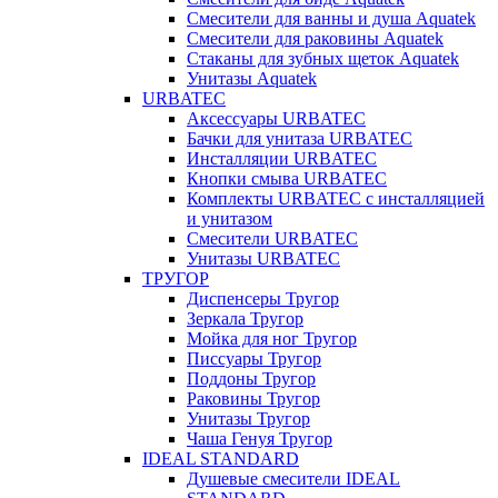
Смесители для ванны и душа Aquatek
Смесители для раковины Aquatek
Стаканы для зубных щеток Aquatek
Унитазы Aquatek
URBATEC
Аксессуары URBATEC
Бачки для унитаза URBATEC
Инсталляции URBATEC
Кнопки смыва URBATEC
Комплекты URBATEC с инсталляцией
и унитазом
Смесители URBATEC
Унитазы URBATEC
ТРУГОР
Диспенсеры Тругор
Зеркала Тругор
Мойка для ног Тругор
Писсуары Тругор
Поддоны Тругор
Раковины Тругор
Унитазы Тругор
Чаша Генуя Тругор
IDEAL STANDARD
Душевые смесители IDEAL