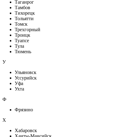
Таганрог
Тамбов
Тихорецк
Тольятти
Томск
Трехгорный
Троицк
Туапсе
Тула
Тюмень
У
Ульяновск
Уссурийск
Уфа
Ухта
Ф
Фрязино
Х
Хабаровск
Ханты-Мансийск