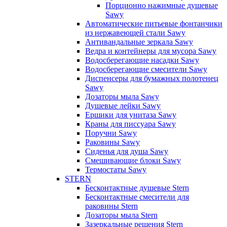
Порционно нажимные душевые
Sawy
Автоматические питьевые фонтанчики
из нержавеющей стали Sawy
Антивандальные зеркала Sawy
Ведра и контейнеры для мусора Sawy
Водосберегающие насадки Sawy
Водосберегающие смесители Sawy
Диспенсеры для бумажных полотенец
Sawy
Дозаторы мыла Sawy
Душевые лейки Sawy
Ершики для унитаза Sawy
Краны для писсуара Sawy
Поручни Sawy
Раковины Sawy
Сиденья для душа Sawy
Смешивающие блоки Sawy
Термостаты Sawy
STERN
Бесконтактные душевые Stern
Бесконтактные смесители для
раковины Stern
Дозаторы мыла Stern
Зазеркальные решения Stern