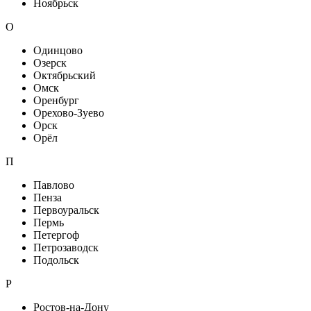
Ноябрьск
О
Одинцово
Озерск
Октябрьский
Омск
Оренбург
Орехово-Зуево
Орск
Орёл
П
Павлово
Пенза
Первоуральск
Пермь
Петергоф
Петрозаводск
Подольск
Р
Ростов-на-Дону