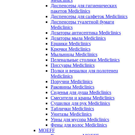
Mediclinics
Диспенсеры для гигиенических
пакетов Mediclinics
Диспенсеры для салфеток Mediclinics
Диспенсеры туалетной бумаги
Mediclinics
Дозаторы антисептика Mediclinics
Дозаторы мыла Mediclinics
Ершики Mediclinics
Крючки Mediclinics
Мыльницы Mediclinics
Пеленальные столики Mediclinics
Писсуары Mediclinics
Полки и вешалки для полотенец
Mediclinics
Поручни Mediclinics
Раковины Mediclinics
Сиденья для душа Mediclinics
Смесители и краны Mediclinics
Сушилки для рук Mediclinics
Таблички Mediclinics
Унитазы Mediclinics
Урны для мусора Mediclinics
Фены для волос Mediclinics
MOEFF