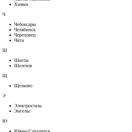
Химки
Ч
Чебоксары
Челябинск
Череповец
Чита
Ш
Шахты
Шелехов
Щ
Щелково
Э
Электросталь
Энгельс
Ю
Южно-Сахалинск