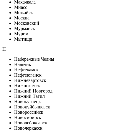
Махачкала
Миасс
Можайск
Москва
Московский
Мурманск
Муром
Мытищи
Н
Набережные Челны
Нальчик
Нефтекамск
Нефтеюганск
Нижневартовск
Нижнекамск
Нижний Новгород
Нижний Тагил
Новокузнецк
Новокуйбышевск
Новороссийск
Новосибирск
Новочебоксарск
Новочеркасск