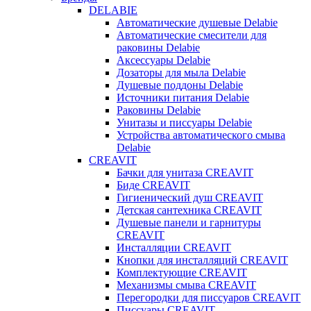
DELABIE
Автоматические душевые Delabie
Автоматические смесители для
раковины Delabie
Аксессуары Delabie
Дозаторы для мыла Delabie
Душевые поддоны Delabie
Источники питания Delabie
Раковины Delabie
Унитазы и писсуары Delabie
Устройства автоматического смыва
Delabie
CREAVIT
Бачки для унитаза CREAVIT
Биде CREAVIT
Гигиенический душ CREAVIT
Детская сантехника CREAVIT
Душевые панели и гарнитуры
CREAVIT
Инсталляции CREAVIT
Кнопки для инсталляций CREAVIT
Комплектующие CREAVIT
Механизмы смыва CREAVIT
Перегородки для писсуаров CREAVIT
Писсуары CREAVIT