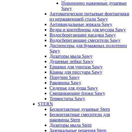
Порционно нажимные душевые
Sawy
Автоматические питьевые фонтанчики
из нержавеющей стали Sawy
Антивандальные зеркала Sawy
Ведра и контейнеры для мусора Sawy
Водосберегающие насадки Sawy
Водосберегающие смесители Sawy
Диспенсеры для бумажных полотенец
Sawy
Дозаторы мыла Sawy
Душевые лейки Sawy
Ершики для унитаза Sawy
Краны для писсуара Sawy
Поручни Sawy
Раковины Sawy
Сиденья для душа Sawy
Смешивающие блоки Sawy
Термостаты Sawy
STERN
Бесконтактные душевые Stern
Бесконтактные смесители для
раковины Stern
Дозаторы мыла Stern
Зазеркальные решения Stern