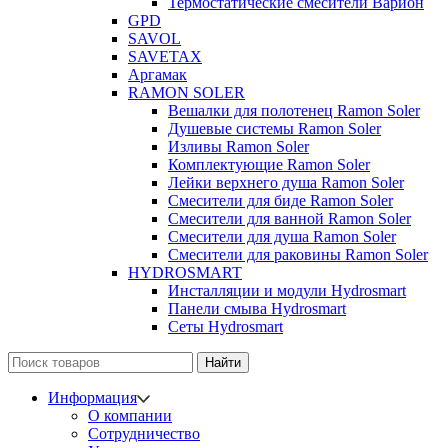
Термостатические смесители Варион
GPD
SAVOL
SAVETAX
Аргамак
RAMON SOLER
Вешалки для полотенец Ramon Soler
Душевые системы Ramon Soler
Изливы Ramon Soler
Комплектующие Ramon Soler
Лейки верхнего душа Ramon Soler
Смесители для биде Ramon Soler
Смесители для ванной Ramon Soler
Смесители для душа Ramon Soler
Смесители для раковины Ramon Soler
HYDROSMART
Инсталляции и модули Hydrosmart
Панели смыва Hydrosmart
Сеты Hydrosmart
Найти
Информация
О компании
Сотрудничество