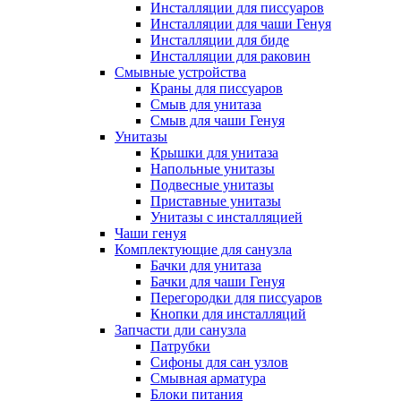
Инсталляции для писсуаров
Инсталляции для чаши Генуя
Инсталляции для биде
Инсталляции для раковин
Смывные устройства
Краны для писсуаров
Смыв для унитаза
Смыв для чаши Генуя
Унитазы
Крышки для унитаза
Напольные унитазы
Подвесные унитазы
Приставные унитазы
Унитазы с инсталляцией
Чаши генуя
Комплектующие для санузла
Бачки для унитаза
Бачки для чаши Генуя
Перегородки для писсуаров
Кнопки для инсталляций
Запчасти дли санузла
Патрубки
Сифоны для сан узлов
Смывная арматура
Блоки питания