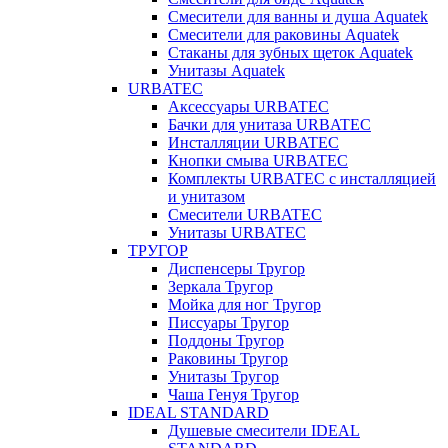
Смесители для ванны и душа Aquatek
Смесители для раковины Aquatek
Стаканы для зубных щеток Aquatek
Унитазы Aquatek
URBATEC
Аксессуары URBATEC
Бачки для унитаза URBATEC
Инсталляции URBATEC
Кнопки смыва URBATEC
Комплекты URBATEC с инсталляцией
и унитазом
Смесители URBATEC
Унитазы URBATEC
ТРУГОР
Диспенсеры Тругор
Зеркала Тругор
Мойка для ног Тругор
Писсуары Тругор
Поддоны Тругор
Раковины Тругор
Унитазы Тругор
Чаша Генуя Тругор
IDEAL STANDARD
Душевые смесители IDEAL