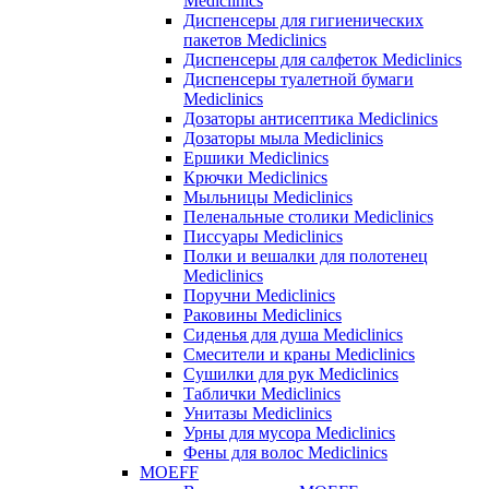
Mediclinics
Диспенсеры для гигиенических
пакетов Mediclinics
Диспенсеры для салфеток Mediclinics
Диспенсеры туалетной бумаги
Mediclinics
Дозаторы антисептика Mediclinics
Дозаторы мыла Mediclinics
Ершики Mediclinics
Крючки Mediclinics
Мыльницы Mediclinics
Пеленальные столики Mediclinics
Писсуары Mediclinics
Полки и вешалки для полотенец
Mediclinics
Поручни Mediclinics
Раковины Mediclinics
Сиденья для душа Mediclinics
Смесители и краны Mediclinics
Сушилки для рук Mediclinics
Таблички Mediclinics
Унитазы Mediclinics
Урны для мусора Mediclinics
Фены для волос Mediclinics
MOEFF