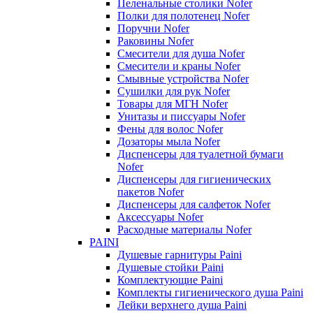
Пеленальные столики Nofer
Полки для полотенец Nofer
Поручни Nofer
Раковины Nofer
Смесители для душа Nofer
Смесители и краны Nofer
Смывные устройства Nofer
Сушилки для рук Nofer
Товары для МГН Nofer
Унитазы и писсуары Nofer
Фены для волос Nofer
Дозаторы мыла Nofer
Диспенсеры для туалетной бумаги
Nofer
Диспенсеры для гигиенических
пакетов Nofer
Диспенсеры для салфеток Nofer
Аксессуары Nofer
Расходные материалы Nofer
PAINI
Душевые гарнитуры Paini
Душевые стойки Paini
Комплектующие Paini
Комплекты гигиенического душа Paini
Лейки верхнего душа Paini