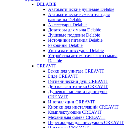
DELABIE
Автоматические душевые Delabie
Автоматические смесители для
раковины Delabie
Аксессуары Delabie
Дозаторы для мыла Delabie
Душевые поддоны Delabie
Источники питания Delabie
Раковины Delabie
Унитазы и писсуары Delabie
Устройства автоматического смыва
Delabie
CREAVIT
Бачки для унитаза CREAVIT
Биде CREAVIT
Гигиенический душ CREAVIT
Детская сантехника CREAVIT
Душевые панели и гарнитуры
CREAVIT
Инсталляции CREAVIT
Кнопки для инсталляций CREAVIT
Комплектующие CREAVIT
Механизмы смыва CREAVIT
Перегородки для писсуаров CREAVIT
Писсуары CREAVIT