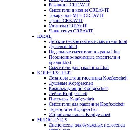
Раковины CREAVIT
Смесители и краны CREAVIT
Товары для МГН CREAVIT
Трапы CREAVIT
Унитазы CREAVIT
Чаши генуя CREAVIT
IDRAL
Детские бесконтактные смесители Idral
Душевые Idral
Педальные смесители и краны Idral
Порционно-нажимные смесители и
краны Idral
Смеcители для раковины Idral
KOPFGESCHEIT
Дозаторы для антисептика Kopfgescheit
Душевые Kopfgescheit
Комплектующие Kopfgescheit
Лейки Kopfgescheit
Писсуары Kopfgescheit
Смесители для раковины Kopfgescheit
Термостаты Kopfgescheit
Устройства смыва Kopfgescheit
MEDICLINICS
Диспенсеры для бумажных полотенец