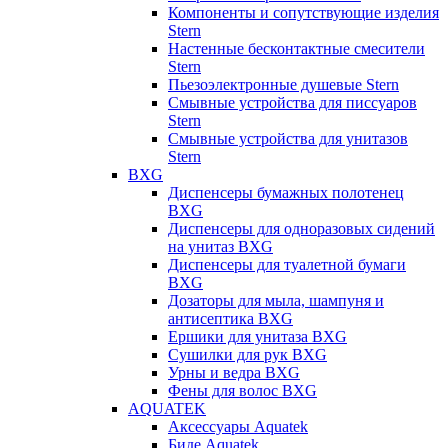
Компоненты и сопутствующие изделия
Stern
Настенные бесконтактные смесители
Stern
Пьезоэлектронные душевые Stern
Смывные устройства для писсуаров
Stern
Смывные устройства для унитазов
Stern
BXG
Диспенсеры бумажных полотенец
BXG
Диспенсеры для одноразовых сидений
на унитаз BXG
Диспенсеры для туалетной бумаги
BXG
Дозаторы для мыла, шампуня и
антисептика BXG
Ершики для унитаза BXG
Сушилки для рук BXG
Урны и ведра BXG
Фены для волос BXG
AQUATEK
Аксессуары Aquatek
Биде Aquatek