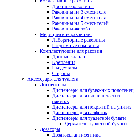
Коллективные раковины
Двойные раковины
Раковины на 3 смесителя
Раковины на 4 смесителя
Раковины на 5 смесителей
Раковины-желоба
Медицинские раковины
Лабораторные раковины
Подъёмные раковины
Комплектующие для раковин
Донные клапаны
Крепления
Пьедесталы
Сифоны
Аксессуары для туалета
Диспенсеры
Диспенсеры для бумажных полотенец
Диспенсеры для гигиенических
пакетов
Диспенсеры для покрытий на унитаз
Диспенсеры для салфеток
Диспенсеры для туалетной бумаги
Держатели туалетной бумаги
Дозаторы
Дозаторы антисептика