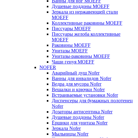
Ванны для ног MOEFF
Душевые поддоны MOEFF
Зеркала из нержавеющей стали
MOEFF
Коллективные раковины MOEFF
Писсуары MOEFF
Писсуары желоба коллективные
MOEFF
Раковины MOEFF
Унитазы MOEFF
Унитазы-раковины MOEFF
Чаши генуя MOEFF
NOFER
Аварийный душ Nofer
Ванны для инвалидов Nofer
Ведра для мусора Nofer
Вешалки и крючки Nofer
Встраиваемые установки Nofer
Диспенсеры для бумажных полотенец
Nofer
Дозаторы антисептика Nofer
Душевые поддоны Nofer
Ёршики для унитаза Nofer
Зеркала Nofer
Мыльницы Nofer