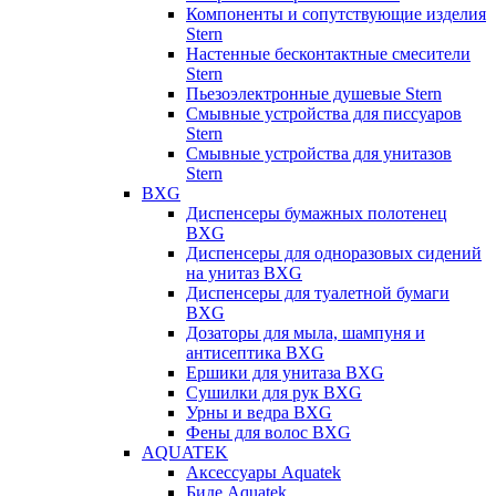
Компоненты и сопутствующие изделия
Stern
Настенные бесконтактные смесители
Stern
Пьезоэлектронные душевые Stern
Смывные устройства для писсуаров
Stern
Смывные устройства для унитазов
Stern
BXG
Диспенсеры бумажных полотенец
BXG
Диспенсеры для одноразовых сидений
на унитаз BXG
Диспенсеры для туалетной бумаги
BXG
Дозаторы для мыла, шампуня и
антисептика BXG
Ершики для унитаза BXG
Сушилки для рук BXG
Урны и ведра BXG
Фены для волос BXG
AQUATEK
Аксессуары Aquatek
Биде Aquatek