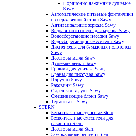
Порционно нажимные душевые
Sawy
Автоматические питьевые фонтанчики
из нержавеющей стали Sawy
Антивандальные зеркала Sawy
Ведра и контейнеры для мусора Sawy
Водосберегающие насадки Sawy
Водосберегающие смесители Sawy
Диспенсеры для бумажных полотенец
Sawy
Дозаторы мыла Sawy
Душевые лейки Sawy
Ершики для унитаза Sawy
Краны для писсуара Sawy
Поручни Sawy
Раковины Sawy
Сиденья для душа Sawy
Смешивающие блоки Sawy
Термостаты Sawy
STERN
Бесконтактные душевые Stern
Бесконтактные смесители для
раковины Stern
Дозаторы мыла Stern
Зазеркальные решения Stern