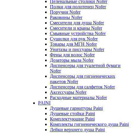
Пеленальные столики Nofer
Полки для полотенец Nofer
Поручни Nofer
Раковины Nofer
Смесители для душа Nofer
Смесители и краны Nofer
Смывные устройства Nofer
Сушилки для рук Nofer
Товары для МГН Nofer
Унитазы и писсуары Nofer
Фены для волос Nofer
Дозаторы мыла Nofer
Диспенсеры для туалетной бумаги
Nofer
Диспенсеры для гигиенических
пакетов Nofer
Диспенсеры для салфеток Nofer
Аксессуары Nofer
Расходные материалы Nofer
PAINI
Душевые гарнитуры Paini
Душевые стойки Paini
Комплектующие Paini
Комплекты гигиенического душа Paini
Лейки верхнего душа Paini