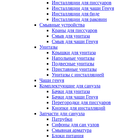
Инсталляции для писсуаров
Инсталляции для чаши Генуя
Инсталляции для биде
Инсталляции для раковин
Смывные устройства
Краны для писсуаров
Смыв для унитаза
Смыв для чаши Генуя
Унитазы
Крышки для унитаза
Напольные унитазы
Подвесные унитазы
Приставные унитазы
Унитазы с инсталляцией
Чаши генуя
Комплектующие для санузла
Бачки для унитаза
Бачки для чаши Генуя
Перегородки для писсуаров
Кнопки для инсталляций
Запчасти дли санузла
Патрубки
Сифоны для сан узлов
Смывная арматура
Блоки питания