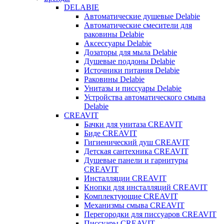
DELABIE
Автоматические душевые Delabie
Автоматические смесители для
раковины Delabie
Аксессуары Delabie
Дозаторы для мыла Delabie
Душевые поддоны Delabie
Источники питания Delabie
Раковины Delabie
Унитазы и писсуары Delabie
Устройства автоматического смыва
Delabie
CREAVIT
Бачки для унитаза CREAVIT
Биде CREAVIT
Гигиенический душ CREAVIT
Детская сантехника CREAVIT
Душевые панели и гарнитуры
CREAVIT
Инсталляции CREAVIT
Кнопки для инсталляций CREAVIT
Комплектующие CREAVIT
Механизмы смыва CREAVIT
Перегородки для писсуаров CREAVIT
Писсуары CREAVIT