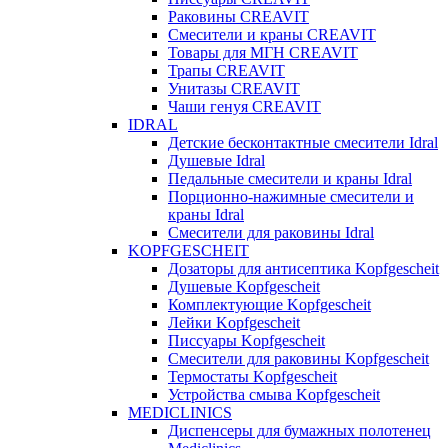
Раковины CREAVIT
Смесители и краны CREAVIT
Товары для МГН CREAVIT
Трапы CREAVIT
Унитазы CREAVIT
Чаши генуя CREAVIT
IDRAL
Детские бесконтактные смесители Idral
Душевые Idral
Педальные смесители и краны Idral
Порционно-нажимные смесители и
краны Idral
Смеcители для раковины Idral
KOPFGESCHEIT
Дозаторы для антисептика Kopfgescheit
Душевые Kopfgescheit
Комплектующие Kopfgescheit
Лейки Kopfgescheit
Писсуары Kopfgescheit
Смесители для раковины Kopfgescheit
Термостаты Kopfgescheit
Устройства смыва Kopfgescheit
MEDICLINICS
Диспенсеры для бумажных полотенец