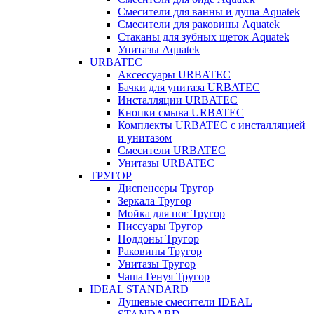
Смесители для ванны и душа Aquatek
Смесители для раковины Aquatek
Стаканы для зубных щеток Aquatek
Унитазы Aquatek
URBATEC
Аксессуары URBATEC
Бачки для унитаза URBATEC
Инсталляции URBATEC
Кнопки смыва URBATEC
Комплекты URBATEC с инсталляцией
и унитазом
Смесители URBATEC
Унитазы URBATEC
ТРУГОР
Диспенсеры Тругор
Зеркала Тругор
Мойка для ног Тругор
Писсуары Тругор
Поддоны Тругор
Раковины Тругор
Унитазы Тругор
Чаша Генуя Тругор
IDEAL STANDARD
Душевые смесители IDEAL