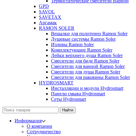
Термостатические смесители Варион
GPD
SAVOL
SAVETAX
Аргамак
RAMON SOLER
Вешалки для полотенец Ramon Soler
Душевые системы Ramon Soler
Изливы Ramon Soler
Комплектующие Ramon Soler
Лейки верхнего душа Ramon Soler
Смесители для биде Ramon Soler
Смесители для ванной Ramon Soler
Смесители для душа Ramon Soler
Смесители для раковины Ramon Soler
HYDROSMART
Инсталляции и модули Hydrosmart
Панели смыва Hydrosmart
Сеты Hydrosmart
Найти
Информация
О компании
Сотрудничество