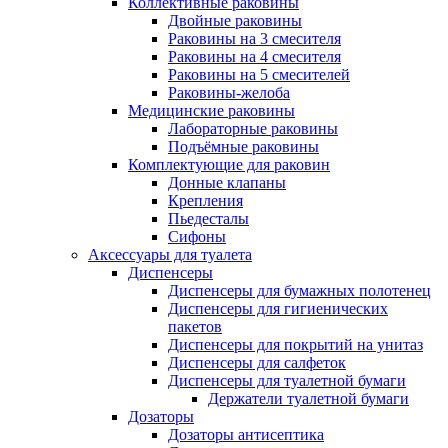
Коллективные раковины
Двойные раковины
Раковины на 3 смесителя
Раковины на 4 смесителя
Раковины на 5 смесителей
Раковины-желоба
Медицинские раковины
Лабораторные раковины
Подъёмные раковины
Комплектующие для раковин
Донные клапаны
Крепления
Пьедесталы
Сифоны
Аксессуары для туалета
Диспенсеры
Диспенсеры для бумажных полотенец
Диспенсеры для гигиенических
пакетов
Диспенсеры для покрытий на унитаз
Диспенсеры для салфеток
Диспенсеры для туалетной бумаги
Держатели туалетной бумаги
Дозаторы
Дозаторы антисептика