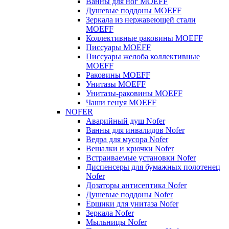
Ванны для ног MOEFF
Душевые поддоны MOEFF
Зеркала из нержавеющей стали
MOEFF
Коллективные раковины MOEFF
Писсуары MOEFF
Писсуары желоба коллективные
MOEFF
Раковины MOEFF
Унитазы MOEFF
Унитазы-раковины MOEFF
Чаши генуя MOEFF
NOFER
Аварийный душ Nofer
Ванны для инвалидов Nofer
Ведра для мусора Nofer
Вешалки и крючки Nofer
Встраиваемые установки Nofer
Диспенсеры для бумажных полотенец
Nofer
Дозаторы антисептика Nofer
Душевые поддоны Nofer
Ёршики для унитаза Nofer
Зеркала Nofer
Мыльницы Nofer