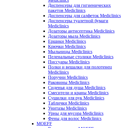
Mediclinics
Диспенсеры для гигиенических
пакетов Mediclinics
Диспенсеры для салфеток Mediclinics
Диспенсеры туалетной бумаги
Mediclinics
Дозаторы антисептика Mediclinics
Дозаторы мыла Mediclinics
Ершики Mediclinics
Крючки Mediclinics
Мыльницы Mediclinics
Пеленальные столики Mediclinics
Писсуары Mediclinics
Полки и вешалки для полотенец
Mediclinics
Поручни Mediclinics
Раковины Mediclinics
Сиденья для душа Mediclinics
Смесители и краны Mediclinics
Сушилки для рук Mediclinics
Таблички Mediclinics
Унитазы Mediclinics
Урны для мусора Mediclinics
Фены для волос Mediclinics
MOEFF