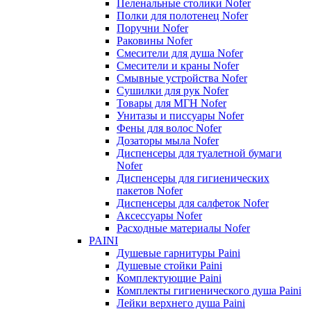
Пеленальные столики Nofer
Полки для полотенец Nofer
Поручни Nofer
Раковины Nofer
Смесители для душа Nofer
Смесители и краны Nofer
Смывные устройства Nofer
Сушилки для рук Nofer
Товары для МГН Nofer
Унитазы и писсуары Nofer
Фены для волос Nofer
Дозаторы мыла Nofer
Диспенсеры для туалетной бумаги
Nofer
Диспенсеры для гигиенических
пакетов Nofer
Диспенсеры для салфеток Nofer
Аксессуары Nofer
Расходные материалы Nofer
PAINI
Душевые гарнитуры Paini
Душевые стойки Paini
Комплектующие Paini
Комплекты гигиенического душа Paini
Лейки верхнего душа Paini