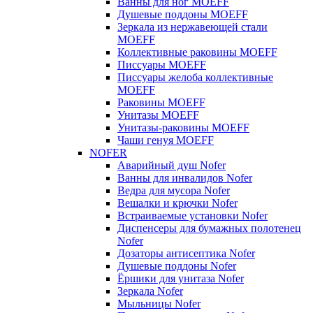
Ванны для ног MOEFF
Душевые поддоны MOEFF
Зеркала из нержавеющей стали
MOEFF
Коллективные раковины MOEFF
Писсуары MOEFF
Писсуары желоба коллективные
MOEFF
Раковины MOEFF
Унитазы MOEFF
Унитазы-раковины MOEFF
Чаши генуя MOEFF
NOFER
Аварийный душ Nofer
Ванны для инвалидов Nofer
Ведра для мусора Nofer
Вешалки и крючки Nofer
Встраиваемые установки Nofer
Диспенсеры для бумажных полотенец
Nofer
Дозаторы антисептика Nofer
Душевые поддоны Nofer
Ёршики для унитаза Nofer
Зеркала Nofer
Мыльницы Nofer