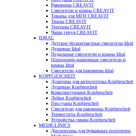
Раковины CREAVIT
Смесители и краны CREAVIT
Товары для МГН CREAVIT
Трапы CREAVIT
Унитазы CREAVIT
Чаши генуя CREAVIT
IDRAL
Детские бесконтактные смесители Idral
Душевые Idral
Педальные смесители и краны Idral
Порционно-нажимные смесители и
краны Idral
Смеcители для раковины Idral
KOPFGESCHEIT
Дозаторы для антисептика Kopfgescheit
Душевые Kopfgescheit
Комплектующие Kopfgescheit
Лейки Kopfgescheit
Писсуары Kopfgescheit
Смесители для раковины Kopfgescheit
Термостаты Kopfgescheit
Устройства смыва Kopfgescheit
MEDICLINICS
Диспенсеры для бумажных полотенец