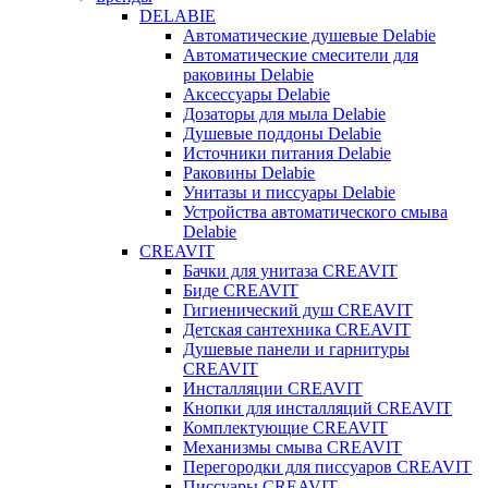
DELABIE
Автоматические душевые Delabie
Автоматические смесители для
раковины Delabie
Аксессуары Delabie
Дозаторы для мыла Delabie
Душевые поддоны Delabie
Источники питания Delabie
Раковины Delabie
Унитазы и писсуары Delabie
Устройства автоматического смыва
Delabie
CREAVIT
Бачки для унитаза CREAVIT
Биде CREAVIT
Гигиенический душ CREAVIT
Детская сантехника CREAVIT
Душевые панели и гарнитуры
CREAVIT
Инсталляции CREAVIT
Кнопки для инсталляций CREAVIT
Комплектующие CREAVIT
Механизмы смыва CREAVIT
Перегородки для писсуаров CREAVIT
Писсуары CREAVIT