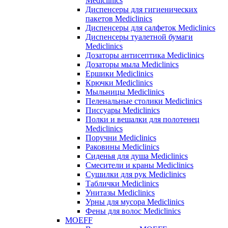
Mediclinics
Диспенсеры для гигиенических
пакетов Mediclinics
Диспенсеры для салфеток Mediclinics
Диспенсеры туалетной бумаги
Mediclinics
Дозаторы антисептика Mediclinics
Дозаторы мыла Mediclinics
Ершики Mediclinics
Крючки Mediclinics
Мыльницы Mediclinics
Пеленальные столики Mediclinics
Писсуары Mediclinics
Полки и вешалки для полотенец
Mediclinics
Поручни Mediclinics
Раковины Mediclinics
Сиденья для душа Mediclinics
Смесители и краны Mediclinics
Сушилки для рук Mediclinics
Таблички Mediclinics
Унитазы Mediclinics
Урны для мусора Mediclinics
Фены для волос Mediclinics
MOEFF