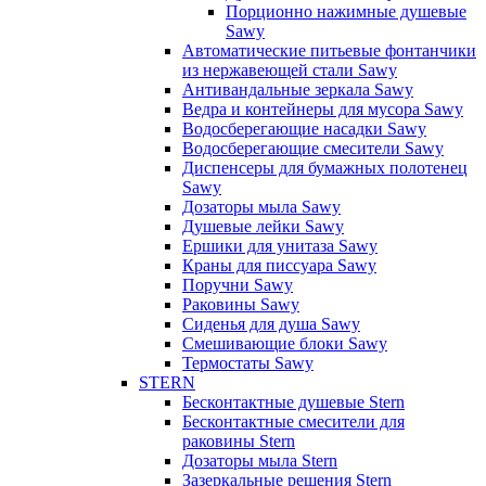
Порционно нажимные душевые
Sawy
Автоматические питьевые фонтанчики
из нержавеющей стали Sawy
Антивандальные зеркала Sawy
Ведра и контейнеры для мусора Sawy
Водосберегающие насадки Sawy
Водосберегающие смесители Sawy
Диспенсеры для бумажных полотенец
Sawy
Дозаторы мыла Sawy
Душевые лейки Sawy
Ершики для унитаза Sawy
Краны для писсуара Sawy
Поручни Sawy
Раковины Sawy
Сиденья для душа Sawy
Смешивающие блоки Sawy
Термостаты Sawy
STERN
Бесконтактные душевые Stern
Бесконтактные смесители для
раковины Stern
Дозаторы мыла Stern
Зазеркальные решения Stern