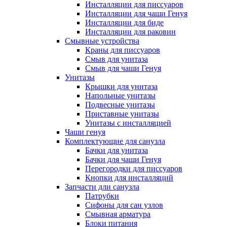
Инсталляции для писсуаров
Инсталляции для чаши Генуя
Инсталляции для биде
Инсталляции для раковин
Смывные устройства
Краны для писсуаров
Смыв для унитаза
Смыв для чаши Генуя
Унитазы
Крышки для унитаза
Напольные унитазы
Подвесные унитазы
Приставные унитазы
Унитазы с инсталляцией
Чаши генуя
Комплектующие для санузла
Бачки для унитаза
Бачки для чаши Генуя
Перегородки для писсуаров
Кнопки для инсталляций
Запчасти дли санузла
Патрубки
Сифоны для сан узлов
Смывная арматура
Блоки питания