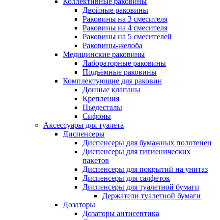
Коллективные раковины
Двойные раковины
Раковины на 3 смесителя
Раковины на 4 смесителя
Раковины на 5 смесителей
Раковины-желоба
Медицинские раковины
Лабораторные раковины
Подъёмные раковины
Комплектующие для раковин
Донные клапаны
Крепления
Пьедесталы
Сифоны
Аксессуары для туалета
Диспенсеры
Диспенсеры для бумажных полотенец
Диспенсеры для гигиенических
пакетов
Диспенсеры для покрытий на унитаз
Диспенсеры для салфеток
Диспенсеры для туалетной бумаги
Держатели туалетной бумаги
Дозаторы
Дозаторы антисептика