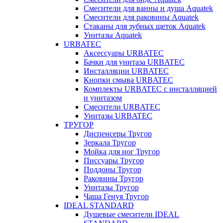
Смесители для ванны и душа Aquatek
Смесители для раковины Aquatek
Стаканы для зубных щеток Aquatek
Унитазы Aquatek
URBATEC
Аксессуары URBATEC
Бачки для унитаза URBATEC
Инсталляции URBATEC
Кнопки смыва URBATEC
Комплекты URBATEC с инсталляцией
и унитазом
Смесители URBATEC
Унитазы URBATEC
ТРУГОР
Диспенсеры Тругор
Зеркала Тругор
Мойка для ног Тругор
Писсуары Тругор
Поддоны Тругор
Раковины Тругор
Унитазы Тругор
Чаша Генуя Тругор
IDEAL STANDARD
Душевые смесители IDEAL