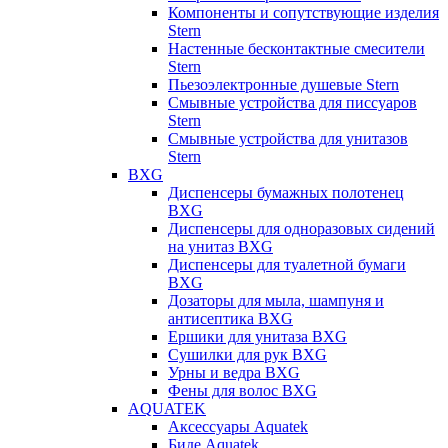
Компоненты и сопутствующие изделия
Stern
Настенные бесконтактные смесители
Stern
Пьезоэлектронные душевые Stern
Смывные устройства для писсуаров
Stern
Смывные устройства для унитазов
Stern
BXG
Диспенсеры бумажных полотенец
BXG
Диспенсеры для одноразовых сидений
на унитаз BXG
Диспенсеры для туалетной бумаги
BXG
Дозаторы для мыла, шампуня и
антисептика BXG
Ершики для унитаза BXG
Сушилки для рук BXG
Урны и ведра BXG
Фены для волос BXG
AQUATEK
Аксессуары Aquatek
Биде Aquatek