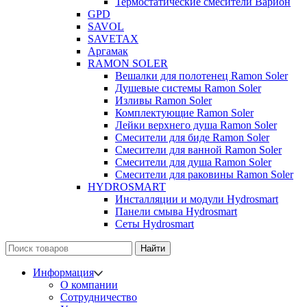
Термостатические смесители Варион
GPD
SAVOL
SAVETAX
Аргамак
RAMON SOLER
Вешалки для полотенец Ramon Soler
Душевые системы Ramon Soler
Изливы Ramon Soler
Комплектующие Ramon Soler
Лейки верхнего душа Ramon Soler
Смесители для биде Ramon Soler
Смесители для ванной Ramon Soler
Смесители для душа Ramon Soler
Смесители для раковины Ramon Soler
HYDROSMART
Инсталляции и модули Hydrosmart
Панели смыва Hydrosmart
Сеты Hydrosmart
Найти
Информация
О компании
Сотрудничество