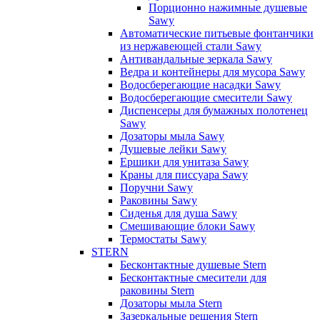
Порционно нажимные душевые
Sawy
Автоматические питьевые фонтанчики
из нержавеющей стали Sawy
Антивандальные зеркала Sawy
Ведра и контейнеры для мусора Sawy
Водосберегающие насадки Sawy
Водосберегающие смесители Sawy
Диспенсеры для бумажных полотенец
Sawy
Дозаторы мыла Sawy
Душевые лейки Sawy
Ершики для унитаза Sawy
Краны для писсуара Sawy
Поручни Sawy
Раковины Sawy
Сиденья для душа Sawy
Смешивающие блоки Sawy
Термостаты Sawy
STERN
Бесконтактные душевые Stern
Бесконтактные смесители для
раковины Stern
Дозаторы мыла Stern
Зазеркальные решения Stern