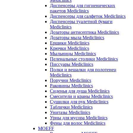
Mediclinics
Диспенсеры для гигиенических
пакетов Mediclinics
Диспенсеры для салфеток Mediclinics
Диспенсеры туалетной бумаги
Mediclinics
Дозаторы антисептика Mediclinics
Дозаторы мыла Mediclinics
Ершики Mediclinics
Крючки Mediclinics
Мыльницы Mediclinics
Пеленальные столики Mediclinics
Писсуары Mediclinics
Полки и вешалки для полотенец
Mediclinics
Поручни Mediclinics
Раковины Mediclinics
Сиденья для душа Mediclinics
Смесители и краны Mediclinics
Сушилки для рук Mediclinics
Таблички Mediclinics
Унитазы Mediclinics
Урны для мусора Mediclinics
Фены для волос Mediclinics
MOEFF