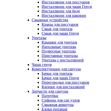
Инсталляции для писсуаров
Инсталляции для чаши Генуя
Инсталляции для биде
Инсталляции для раковин
Смывные устройства
Краны для писсуаров
Смыв для унитаза
Смыв для чаши Генуя
Унитазы
Крышки для унитаза
Напольные унитазы
Подвесные унитазы
Приставные унитазы
Унитазы с инсталляцией
Чаши генуя
Комплектующие для санузла
Бачки для унитаза
Бачки для чаши Генуя
Перегородки для писсуаров
Кнопки для инсталляций
Запчасти дли санузла
Патрубки
Сифоны для сан узлов
Смывная арматура
Блоки питания