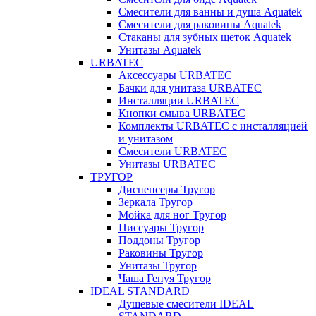
Смесители для ванны и душа Aquatek
Смесители для раковины Aquatek
Стаканы для зубных щеток Aquatek
Унитазы Aquatek
URBATEC
Аксессуары URBATEC
Бачки для унитаза URBATEC
Инсталляции URBATEC
Кнопки смыва URBATEC
Комплекты URBATEC с инсталляцией
и унитазом
Смесители URBATEC
Унитазы URBATEC
ТРУГОР
Диспенсеры Тругор
Зеркала Тругор
Мойка для ног Тругор
Писсуары Тругор
Поддоны Тругор
Раковины Тругор
Унитазы Тругор
Чаша Генуя Тругор
IDEAL STANDARD
Душевые смесители IDEAL