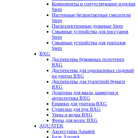
Компоненты и сопутствующие изделия
Stern
Настенные бесконтактные смесители
Stern
Пьезоэлектронные душевые Stern
Смывные устройства для писсуаров
Stern
Смывные устройства для унитазов
Stern
BXG
Диспенсеры бумажных полотенец
BXG
Диспенсеры для одноразовых сидений
на унитаз BXG
Диспенсеры для туалетной бумаги
BXG
Дозаторы для мыла, шампуня и
антисептика BXG
Ершики для унитаза BXG
Сушилки для рук BXG
Урны и ведра BXG
Фены для волос BXG
AQUATEK
Аксессуары Aquatek
Биде Aquatek