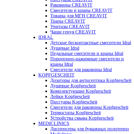
Раковины CREAVIT
Смесители и краны CREAVIT
Товары для МГН CREAVIT
Трапы CREAVIT
Унитазы CREAVIT
Чаши генуя CREAVIT
IDRAL
Детские бесконтактные смесители Idral
Душевые Idral
Педальные смесители и краны Idral
Порционно-нажимные смесители и
краны Idral
Смеcители для раковины Idral
KOPFGESCHEIT
Дозаторы для антисептика Kopfgescheit
Душевые Kopfgescheit
Комплектующие Kopfgescheit
Лейки Kopfgescheit
Писсуары Kopfgescheit
Смесители для раковины Kopfgescheit
Термостаты Kopfgescheit
Устройства смыва Kopfgescheit
MEDICLINICS
Диспенсеры для бумажных полотенец