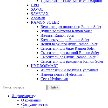
Термостатические смесители Варион
GPD
SAVOL
SAVETAX
Аргамак
RAMON SOLER
Вешалки для полотенец Ramon Soler
Душевые системы Ramon Soler
Изливы Ramon Soler
Комплектующие Ramon Soler
Лейки верхнего душа Ramon Soler
Смесители для биде Ramon Soler
Смесители для ванной Ramon Soler
Смесители для душа Ramon Soler
Смесители для раковины Ramon Soler
HYDROSMART
Инсталляции и модули Hydrosmart
Панели смыва Hydrosmart
Сеты Hydrosmart
Найти
Информация
О компании
Сотрудничество