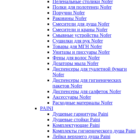
Пеленальные столики Nofer
Полки для полотенец Nofer
Поручни Nofer
Раковины Nofer
Смесители для душа Nofer
Смесители и краны Nofer
Смывные устройства Nofer
Сушилки для рук Nofer
Товары для МГН Nofer
Унитазы и писсуары Nofer
Фены для волос Nofer
Дозаторы мыла Nofer
Диспенсеры для туалетной бумаги
Nofer
Диспенсеры для гигиенических
пакетов Nofer
Диспенсеры для салфеток Nofer
Аксессуары Nofer
Расходные материалы Nofer
PAINI
Душевые гарнитуры Paini
Душевые стойки Paini
Комплектующие Paini
Комплекты гигиенического душа Paini
Лейки верхнего душа Paini