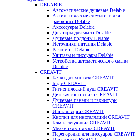
DELABIE
Автоматические душевые Delabie
Автоматические смесители для
раковины Delabie
Аксессуары Delabie
Дозаторы для мыла Delabie
Душевые поддоны Delabie
Источники питания Delabie
Раковины Delabie
Унитазы и писсуары Delabie
Устройства автоматического смыва
Delabie
CREAVIT
Бачки для унитаза CREAVIT
Биде CREAVIT
Гигиенический душ CREAVIT
Детская сантехника CREAVIT
Душевые панели и гарнитуры
CREAVIT
Инсталляции CREAVIT
Кнопки для инсталляций CREAVIT
Комплектующие CREAVIT
Механизмы смыва CREAVIT
Перегородки для писсуаров CREAVIT
Писсуары CREAVIT