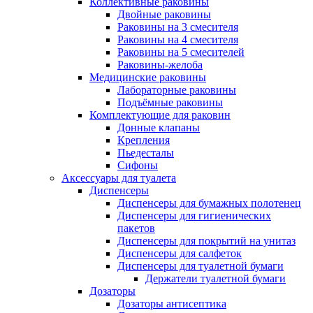
Коллективные раковины
Двойные раковины
Раковины на 3 смесителя
Раковины на 4 смесителя
Раковины на 5 смесителей
Раковины-желоба
Медицинские раковины
Лабораторные раковины
Подъёмные раковины
Комплектующие для раковин
Донные клапаны
Крепления
Пьедесталы
Сифоны
Аксессуары для туалета
Диспенсеры
Диспенсеры для бумажных полотенец
Диспенсеры для гигиенических
пакетов
Диспенсеры для покрытий на унитаз
Диспенсеры для салфеток
Диспенсеры для туалетной бумаги
Держатели туалетной бумаги
Дозаторы
Дозаторы антисептика