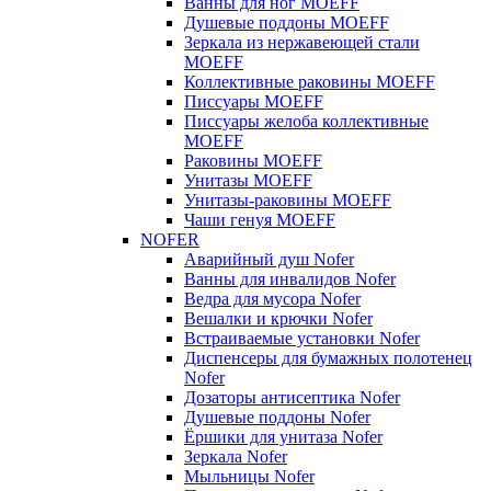
Ванны для ног MOEFF
Душевые поддоны MOEFF
Зеркала из нержавеющей стали
MOEFF
Коллективные раковины MOEFF
Писсуары MOEFF
Писсуары желоба коллективные
MOEFF
Раковины MOEFF
Унитазы MOEFF
Унитазы-раковины MOEFF
Чаши генуя MOEFF
NOFER
Аварийный душ Nofer
Ванны для инвалидов Nofer
Ведра для мусора Nofer
Вешалки и крючки Nofer
Встраиваемые установки Nofer
Диспенсеры для бумажных полотенец
Nofer
Дозаторы антисептика Nofer
Душевые поддоны Nofer
Ёршики для унитаза Nofer
Зеркала Nofer
Мыльницы Nofer