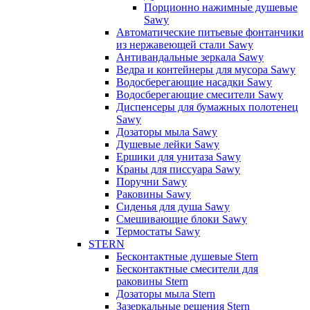
Порционно нажимные душевые
Sawy
Автоматические питьевые фонтанчики
из нержавеющей стали Sawy
Антивандальные зеркала Sawy
Ведра и контейнеры для мусора Sawy
Водосберегающие насадки Sawy
Водосберегающие смесители Sawy
Диспенсеры для бумажных полотенец
Sawy
Дозаторы мыла Sawy
Душевые лейки Sawy
Ершики для унитаза Sawy
Краны для писсуара Sawy
Поручни Sawy
Раковины Sawy
Сиденья для душа Sawy
Смешивающие блоки Sawy
Термостаты Sawy
STERN
Бесконтактные душевые Stern
Бесконтактные смесители для
раковины Stern
Дозаторы мыла Stern
Зазеркальные решения Stern