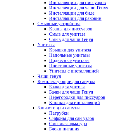
Инсталляции для писсуаров
Инсталляции для чаши Генуя
Инсталляции для биде
Инсталляции для раковин
Смывные устройства
Краны для писсуаров
Смыв для унитаза
Смыв для чаши Генуя
Унитазы
Крышки для унитаза
Напольные унитазы
Подвесные унитазы
Приставные унитазы
Унитазы с инсталляцией
Чаши генуя
Комплектующие для санузла
Бачки для унитаза
Бачки для чаши Генуя
Перегородки для писсуаров
Кнопки для инсталляций
Запчасти дли санузла
Патрубки
Сифоны для сан узлов
Смывная арматура
Блоки питания