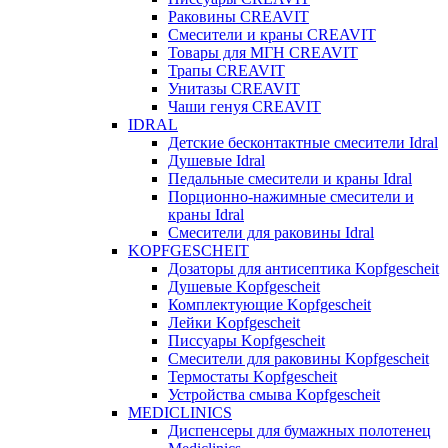
Раковины CREAVIT
Смесители и краны CREAVIT
Товары для МГН CREAVIT
Трапы CREAVIT
Унитазы CREAVIT
Чаши генуя CREAVIT
IDRAL
Детские бесконтактные смесители Idral
Душевые Idral
Педальные смесители и краны Idral
Порционно-нажимные смесители и
краны Idral
Смеcители для раковины Idral
KOPFGESCHEIT
Дозаторы для антисептика Kopfgescheit
Душевые Kopfgescheit
Комплектующие Kopfgescheit
Лейки Kopfgescheit
Писсуары Kopfgescheit
Смесители для раковины Kopfgescheit
Термостаты Kopfgescheit
Устройства смыва Kopfgescheit
MEDICLINICS
Диспенсеры для бумажных полотенец