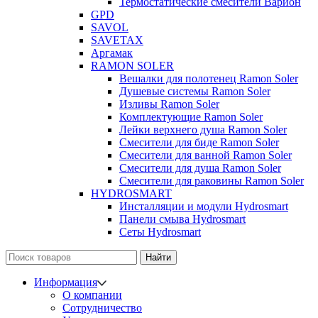
Термостатические смесители Варион
GPD
SAVOL
SAVETAX
Аргамак
RAMON SOLER
Вешалки для полотенец Ramon Soler
Душевые системы Ramon Soler
Изливы Ramon Soler
Комплектующие Ramon Soler
Лейки верхнего душа Ramon Soler
Смесители для биде Ramon Soler
Смесители для ванной Ramon Soler
Смесители для душа Ramon Soler
Смесители для раковины Ramon Soler
HYDROSMART
Инсталляции и модули Hydrosmart
Панели смыва Hydrosmart
Сеты Hydrosmart
Найти
Информация
О компании
Сотрудничество