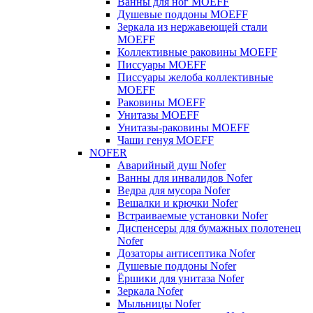
Ванны для ног MOEFF
Душевые поддоны MOEFF
Зеркала из нержавеющей стали
MOEFF
Коллективные раковины MOEFF
Писсуары MOEFF
Писсуары желоба коллективные
MOEFF
Раковины MOEFF
Унитазы MOEFF
Унитазы-раковины MOEFF
Чаши генуя MOEFF
NOFER
Аварийный душ Nofer
Ванны для инвалидов Nofer
Ведра для мусора Nofer
Вешалки и крючки Nofer
Встраиваемые установки Nofer
Диспенсеры для бумажных полотенец
Nofer
Дозаторы антисептика Nofer
Душевые поддоны Nofer
Ёршики для унитаза Nofer
Зеркала Nofer
Мыльницы Nofer