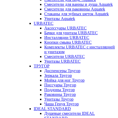
Смесители для ванны и душа Aquatek
Смесители для раковины Aquatek
Стаканы для зубных щеток Aquatek
Унитазы Aquatek
URBATEC
Аксессуары URBATEC
Бачки для унитаза URBATEC
Инсталляции URBATEC
Кнопки смыва URBATEC
Комплекты URBATEC с инсталляцией
и унитазом
Смесители URBATEC
Унитазы URBATEC
ТРУГОР
Диспенсеры Тругор
Зеркала Тругор
Мойка для ног Тругор
Писсуары Тругор
Поддоны Тругор
Раковины Тругор
Унитазы Тругор
Чаша Генуя Тругор
IDEAL STANDARD
Душевые смесители IDEAL