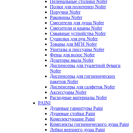
Пеленальные столики Nofer
Полки для полотенец Nofer
Поручни Nofer
Раковины Nofer
Смесители для душа Nofer
Смесители и краны Nofer
Смывные устройства Nofer
Сушилки для рук Nofer
Товары для МГН Nofer
Унитазы и писсуары Nofer
Фены для волос Nofer
Дозаторы мыла Nofer
Диспенсеры для туалетной бумаги
Nofer
Диспенсеры для гигиенических
пакетов Nofer
Диспенсеры для салфеток Nofer
Аксессуары Nofer
Расходные материалы Nofer
PAINI
Душевые гарнитуры Paini
Душевые стойки Paini
Комплектующие Paini
Комплекты гигиенического душа Paini
Лейки верхнего душа Paini