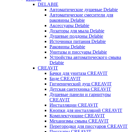
DELABIE
Автоматические душевые Delabie
Автоматические смесители для
раковины Delabie
Аксессуары Delabie
Дозаторы для мыла Delabie
Душевые поддоны Delabie
Источники питания Delabie
Раковины Delabie
Унитазы и писсуары Delabie
Устройства автоматического смыва
Delabie
CREAVIT
Бачки для унитаза CREAVIT
Биде CREAVIT
Гигиенический душ CREAVIT
Детская сантехника CREAVIT
Душевые панели и гарнитуры
CREAVIT
Инсталляции CREAVIT
Кнопки для инсталляций CREAVIT
Комплектующие CREAVIT
Механизмы смыва CREAVIT
Перегородки для писсуаров CREAVIT
Писсуары CREAVIT