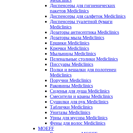
Mediclinics
Диспенсеры для гигиенических
пакетов Mediclinics
Диспенсеры для салфеток Mediclinics
Диспенсеры туалетной бумаги
Mediclinics
Дозаторы антисептика Mediclinics
Дозаторы мыла Mediclinics
Ершики Mediclinics
Крючки Mediclinics
Мыльницы Mediclinics
Пеленальные столики Mediclinics
Писсуары Mediclinics
Полки и вешалки для полотенец
Mediclinics
Поручни Mediclinics
Раковины Mediclinics
Сиденья для душа Mediclinics
Смесители и краны Mediclinics
Сушилки для рук Mediclinics
Таблички Mediclinics
Унитазы Mediclinics
Урны для мусора Mediclinics
Фены для волос Mediclinics
MOEFF