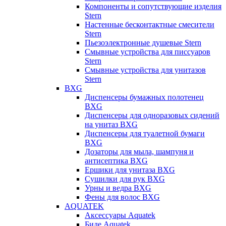
Компоненты и сопутствующие изделия
Stern
Настенные бесконтактные смесители
Stern
Пьезоэлектронные душевые Stern
Смывные устройства для писсуаров
Stern
Смывные устройства для унитазов
Stern
BXG
Диспенсеры бумажных полотенец
BXG
Диспенсеры для одноразовых сидений
на унитаз BXG
Диспенсеры для туалетной бумаги
BXG
Дозаторы для мыла, шампуня и
антисептика BXG
Ершики для унитаза BXG
Сушилки для рук BXG
Урны и ведра BXG
Фены для волос BXG
AQUATEK
Аксессуары Aquatek
Биде Aquatek