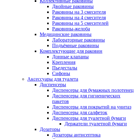
Коллективные раковины
Двойные раковины
Раковины на 3 смесителя
Раковины на 4 смесителя
Раковины на 5 смесителей
Раковины-желоба
Медицинские раковины
Лабораторные раковины
Подъёмные раковины
Комплектующие для раковин
Донные клапаны
Крепления
Пьедесталы
Сифоны
Аксессуары для туалета
Диспенсеры
Диспенсеры для бумажных полотенец
Диспенсеры для гигиенических
пакетов
Диспенсеры для покрытий на унитаз
Диспенсеры для салфеток
Диспенсеры для туалетной бумаги
Держатели туалетной бумаги
Дозаторы
Дозаторы антисептика