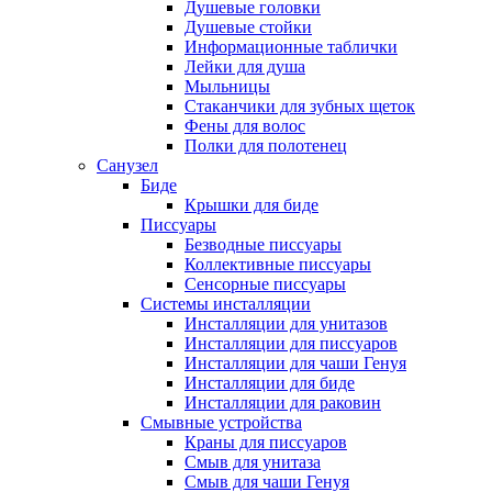
Душевые головки
Душевые стойки
Информационные таблички
Лейки для душа
Мыльницы
Стаканчики для зубных щеток
Фены для волос
Полки для полотенец
Санузел
Биде
Крышки для биде
Писсуары
Безводные писсуары
Коллективные писсуары
Сенсорные писсуары
Системы инсталляции
Инсталляции для унитазов
Инсталляции для писсуаров
Инсталляции для чаши Генуя
Инсталляции для биде
Инсталляции для раковин
Смывные устройства
Краны для писсуаров
Смыв для унитаза
Смыв для чаши Генуя