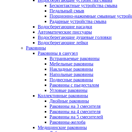
Водосберегающие устройства смыва
Бесконтактные устройства смыва
Педальный смыв
Порционно-нажимные смывные устрой
Радарные устройства смыва
Водосберегающие насадки
Автоматические писсуары
Водосберегающие душевые головки
Водосберегающие лейки
Раковины
Раковины в санузел
Встраиваемые раковины
Мебельные раковины
Накладные раковины
Напольные раковины
Подвесные раковины
Раковины с пьедесталом
Угловые раковины
Коллективные раковины
Двойные раковины
Раковины на 3 смесителя
Раковины на 4 смесителя
Раковины на 5 смесителей
Раковины-желоба
Медицинские раковины