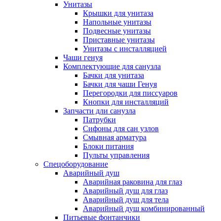
Унитазы
Крышки для унитаза
Напольные унитазы
Подвесные унитазы
Приставные унитазы
Унитазы с инсталляцией
Чаши генуя
Комплектующие для санузла
Бачки для унитаза
Бачки для чаши Генуя
Перегородки для писсуаров
Кнопки для инсталляций
Запчасти дли санузла
Патрубки
Сифоны для сан узлов
Смывная арматура
Блоки питания
Пульты управления
Спецоборудование
Аварийный душ
Аварийная раковина для глаз
Аварийный душ для глаз
Аварийный душ для тела
Аварийный душ комбинированный
Питьевые фонтанчики