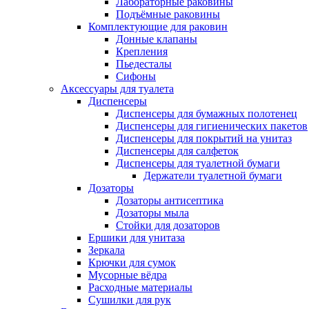
Лабораторные раковины
Подъёмные раковины
Комплектующие для раковин
Донные клапаны
Крепления
Пьедесталы
Сифоны
Аксессуары для туалета
Диспенсеры
Диспенсеры для бумажных полотенец
Диспенсеры для гигиенических пакетов
Диспенсеры для покрытий на унитаз
Диспенсеры для салфеток
Диспенсеры для туалетной бумаги
Держатели туалетной бумаги
Дозаторы
Дозаторы антисептика
Дозаторы мыла
Стойки для дозаторов
Ершики для унитаза
Зеркала
Крючки для сумок
Мусорные вёдра
Расходные материалы
Сушилки для рук