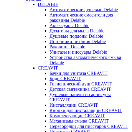
DELABIE
Автоматические душевые Delabie
Автоматические смесители для
раковины Delabie
Аксессуары Delabie
Дозаторы для мыла Delabie
Душевые поддоны Delabie
Источники питания Delabie
Раковины Delabie
Унитазы и писсуары Delabie
Устройства автоматического смыва
Delabie
CREAVIT
Бачки для унитаза CREAVIT
Биде CREAVIT
Гигиенический душ CREAVIT
Детская сантехника CREAVIT
Душевые панели и гарнитуры
CREAVIT
Инсталляции CREAVIT
Кнопки для инсталляций CREAVIT
Комплектующие CREAVIT
Механизмы смыва CREAVIT
Перегородки для писсуаров CREAVIT
Писсуары CREAVIT