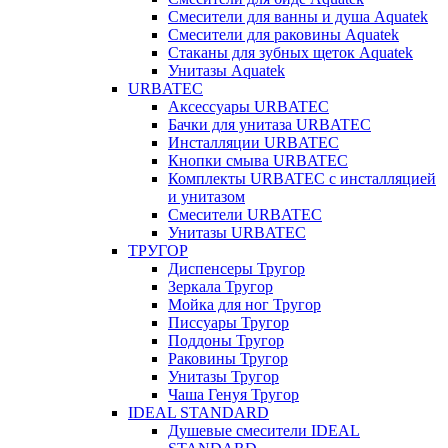
Смесители для ванны и душа Aquatek
Смесители для раковины Aquatek
Стаканы для зубных щеток Aquatek
Унитазы Aquatek
URBATEC
Аксессуары URBATEC
Бачки для унитаза URBATEC
Инсталляции URBATEC
Кнопки смыва URBATEC
Комплекты URBATEC с инсталляцией
и унитазом
Смесители URBATEC
Унитазы URBATEC
ТРУГОР
Диспенсеры Тругор
Зеркала Тругор
Мойка для ног Тругор
Писсуары Тругор
Поддоны Тругор
Раковины Тругор
Унитазы Тругор
Чаша Генуя Тругор
IDEAL STANDARD
Душевые смесители IDEAL