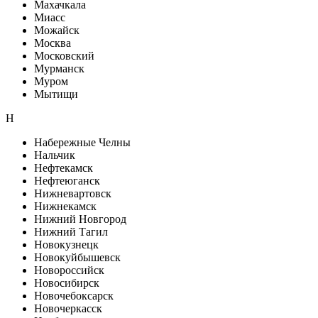
Махачкала
Миасс
Можайск
Москва
Московский
Мурманск
Муром
Мытищи
Н
Набережные Челны
Нальчик
Нефтекамск
Нефтеюганск
Нижневартовск
Нижнекамск
Нижний Новгород
Нижний Тагил
Новокузнецк
Новокуйбышевск
Новороссийск
Новосибирск
Новочебоксарск
Новочеркасск