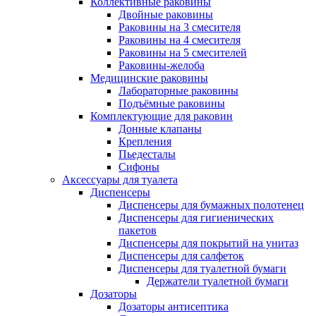
Коллективные раковины
Двойные раковины
Раковины на 3 смесителя
Раковины на 4 смесителя
Раковины на 5 смесителей
Раковины-желоба
Медицинские раковины
Лабораторные раковины
Подъёмные раковины
Комплектующие для раковин
Донные клапаны
Крепления
Пьедесталы
Сифоны
Аксессуары для туалета
Диспенсеры
Диспенсеры для бумажных полотенец
Диспенсеры для гигиенических
пакетов
Диспенсеры для покрытий на унитаз
Диспенсеры для салфеток
Диспенсеры для туалетной бумаги
Держатели туалетной бумаги
Дозаторы
Дозаторы антисептика