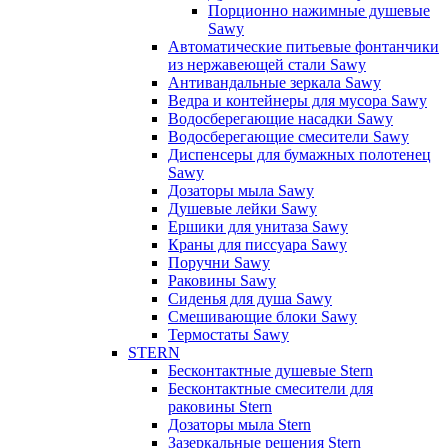
Порционно нажимные душевые
Sawy
Автоматические питьевые фонтанчики
из нержавеющей стали Sawy
Антивандальные зеркала Sawy
Ведра и контейнеры для мусора Sawy
Водосберегающие насадки Sawy
Водосберегающие смесители Sawy
Диспенсеры для бумажных полотенец
Sawy
Дозаторы мыла Sawy
Душевые лейки Sawy
Ершики для унитаза Sawy
Краны для писсуара Sawy
Поручни Sawy
Раковины Sawy
Сиденья для душа Sawy
Смешивающие блоки Sawy
Термостаты Sawy
STERN
Бесконтактные душевые Stern
Бесконтактные смесители для
раковины Stern
Дозаторы мыла Stern
Зазеркальные решения Stern