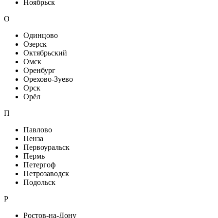
Ноябрьск
О
Одинцово
Озерск
Октябрьский
Омск
Оренбург
Орехово-Зуево
Орск
Орёл
П
Павлово
Пенза
Первоуральск
Пермь
Петергоф
Петрозаводск
Подольск
Р
Ростов-на-Дону