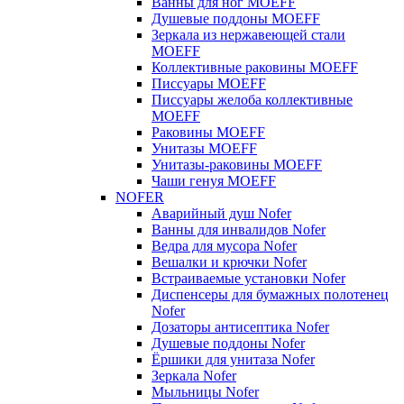
Ванны для ног MOEFF
Душевые поддоны MOEFF
Зеркала из нержавеющей стали
MOEFF
Коллективные раковины MOEFF
Писсуары MOEFF
Писсуары желоба коллективные
MOEFF
Раковины MOEFF
Унитазы MOEFF
Унитазы-раковины MOEFF
Чаши генуя MOEFF
NOFER
Аварийный душ Nofer
Ванны для инвалидов Nofer
Ведра для мусора Nofer
Вешалки и крючки Nofer
Встраиваемые установки Nofer
Диспенсеры для бумажных полотенец
Nofer
Дозаторы антисептика Nofer
Душевые поддоны Nofer
Ёршики для унитаза Nofer
Зеркала Nofer
Мыльницы Nofer