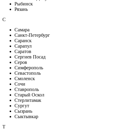
Рыбинск
Рязань
С
Самара
Санкт-Петербург
Саранск
Сарапул
Саратов
Сергиев Посад
Серов
Симферополь
Севастополь
Смоленск
Сочи
Ставрополь
Старый Оскол
Стерлитамак
Сургут
Сызрань
Сыктывкар
Т