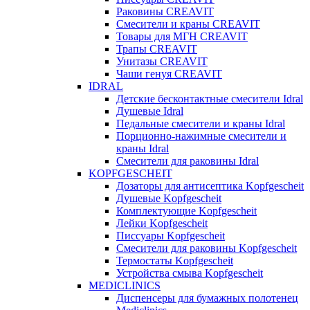
Раковины CREAVIT
Смесители и краны CREAVIT
Товары для МГН CREAVIT
Трапы CREAVIT
Унитазы CREAVIT
Чаши генуя CREAVIT
IDRAL
Детские бесконтактные смесители Idral
Душевые Idral
Педальные смесители и краны Idral
Порционно-нажимные смесители и
краны Idral
Смеcители для раковины Idral
KOPFGESCHEIT
Дозаторы для антисептика Kopfgescheit
Душевые Kopfgescheit
Комплектующие Kopfgescheit
Лейки Kopfgescheit
Писсуары Kopfgescheit
Смесители для раковины Kopfgescheit
Термостаты Kopfgescheit
Устройства смыва Kopfgescheit
MEDICLINICS
Диспенсеры для бумажных полотенец