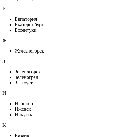
Е
Евпатория
Екатеринбург
Ессентуки
Ж
Железногорск
З
Зеленогорск
Зеленоград
Златоуст
И
Иваново
Ижевск
Иркутск
К
Казань