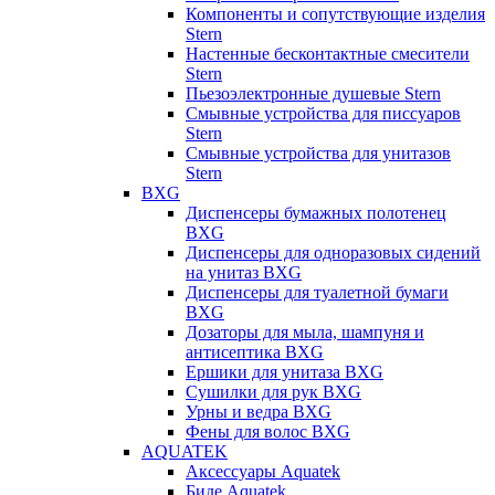
Компоненты и сопутствующие изделия
Stern
Настенные бесконтактные смесители
Stern
Пьезоэлектронные душевые Stern
Смывные устройства для писсуаров
Stern
Смывные устройства для унитазов
Stern
BXG
Диспенсеры бумажных полотенец
BXG
Диспенсеры для одноразовых сидений
на унитаз BXG
Диспенсеры для туалетной бумаги
BXG
Дозаторы для мыла, шампуня и
антисептика BXG
Ершики для унитаза BXG
Сушилки для рук BXG
Урны и ведра BXG
Фены для волос BXG
AQUATEK
Аксессуары Aquatek
Биде Aquatek