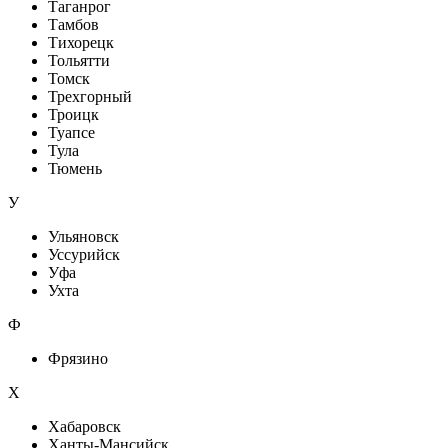
Таганрог
Тамбов
Тихорецк
Тольятти
Томск
Трехгорный
Троицк
Туапсе
Тула
Тюмень
У
Ульяновск
Уссурийск
Уфа
Ухта
Ф
Фрязино
Х
Хабаровск
Ханты-Мансийск