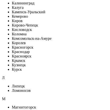
Калининград
Калуга
Каменск-Уральский
Кемерово
Киров
Кирово-Чепецк
Кисловодск
Коломна
Комсомольск-на-Амуре
Королев
Красногорск
Краснодар
Красноярск
Крымск
Кузнецк
Курск
Л
Липецк
Ломоносов
М
Магнитогорск