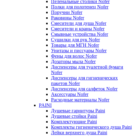
Пеленальные столики Nofer
Полки для полотенец Nofer
Поручни Nofer
Раковины Nofer
Смесители для душа Nofer
Смесители и краны Nofer
Смывные устройства Nofer
Сушилки для рук Nofer
Товары для МГН Nofer
Унитазы и писсуары Nofer
Фены для волос Nofer
Дозаторы мыла Nofer
Диспенсеры для туалетной бумаги
Nofer
Диспенсеры для гигиенических
пакетов Nofer
Диспенсеры для салфеток Nofer
Аксессуары Nofer
Расходные материалы Nofer
PAINI
Душевые гарнитуры Paini
Душевые стойки Paini
Комплектующие Paini
Комплекты гигиенического душа Paini
Лейки верхнего душа Paini