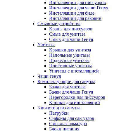
Инсталляции для писсуаров
Инсталляции для чаши Генуя
Инсталляции для биде
Инсталляции для раковин
Смывные устройства
Краны для писсуаров
Смыв для унитаза
Смыв для чаши Генуя
Унитазы
Крышки для унитаза
Напольные унитазы
Подвесные унитазы
Приставные унитазы
Унитазы с инсталляцией
Чаши генуя
Комплектующие для санузла
Бачки для унитаза
Бачки для чаши Генуя
Перегородки для писсуаров
Кнопки для инсталляций
Запчасти дли санузла
Патрубки
Сифоны для сан узлов
Смывная арматура
Блоки питания