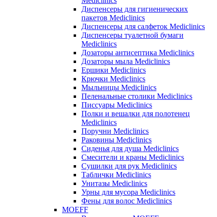
Mediclinics
Диспенсеры для гигиенических
пакетов Mediclinics
Диспенсеры для салфеток Mediclinics
Диспенсеры туалетной бумаги
Mediclinics
Дозаторы антисептика Mediclinics
Дозаторы мыла Mediclinics
Ершики Mediclinics
Крючки Mediclinics
Мыльницы Mediclinics
Пеленальные столики Mediclinics
Писсуары Mediclinics
Полки и вешалки для полотенец
Mediclinics
Поручни Mediclinics
Раковины Mediclinics
Сиденья для душа Mediclinics
Смесители и краны Mediclinics
Сушилки для рук Mediclinics
Таблички Mediclinics
Унитазы Mediclinics
Урны для мусора Mediclinics
Фены для волос Mediclinics
MOEFF