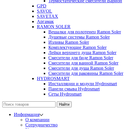
Термостатические смесители Варион
GPD
SAVOL
SAVETAX
Аргамак
RAMON SOLER
Вешалки для полотенец Ramon Soler
Душевые системы Ramon Soler
Изливы Ramon Soler
Комплектующие Ramon Soler
Лейки верхнего душа Ramon Soler
Смесители для биде Ramon Soler
Смесители для ванной Ramon Soler
Смесители для душа Ramon Soler
Смесители для раковины Ramon Soler
HYDROSMART
Инсталляции и модули Hydrosmart
Панели смыва Hydrosmart
Сеты Hydrosmart
Найти
Информация
О компании
Сотрудничество