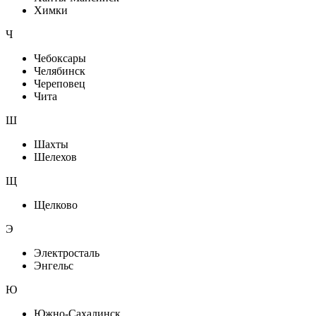
Химки
Ч
Чебоксары
Челябинск
Череповец
Чита
Ш
Шахты
Шелехов
Щ
Щелково
Э
Электросталь
Энгельс
Ю
Южно-Сахалинск