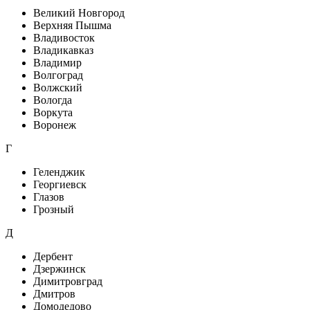
Великий Новгород
Верхняя Пышма
Владивосток
Владикавказ
Владимир
Волгоград
Волжский
Вологда
Воркута
Воронеж
Г
Геленджик
Георгиевск
Глазов
Грозный
Д
Дербент
Дзержинск
Димитровград
Дмитров
Домодедово