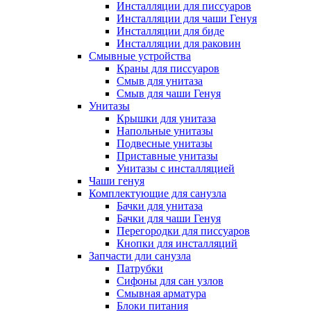
Инсталляции для писсуаров
Инсталляции для чаши Генуя
Инсталляции для биде
Инсталляции для раковин
Смывные устройства
Краны для писсуаров
Смыв для унитаза
Смыв для чаши Генуя
Унитазы
Крышки для унитаза
Напольные унитазы
Подвесные унитазы
Приставные унитазы
Унитазы с инсталляцией
Чаши генуя
Комплектующие для санузла
Бачки для унитаза
Бачки для чаши Генуя
Перегородки для писсуаров
Кнопки для инсталляций
Запчасти дли санузла
Патрубки
Сифоны для сан узлов
Смывная арматура
Блоки питания