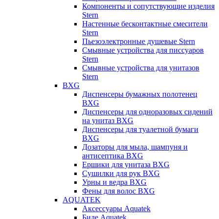
Компоненты и сопутствующие изделия
Stern
Настенные бесконтактные смесители
Stern
Пьезоэлектронные душевые Stern
Смывные устройства для писсуаров
Stern
Смывные устройства для унитазов
Stern
BXG
Диспенсеры бумажных полотенец
BXG
Диспенсеры для одноразовых сидений
на унитаз BXG
Диспенсеры для туалетной бумаги
BXG
Дозаторы для мыла, шампуня и
антисептика BXG
Ершики для унитаза BXG
Сушилки для рук BXG
Урны и ведра BXG
Фены для волос BXG
AQUATEK
Аксессуары Aquatek
Биде Aquatek