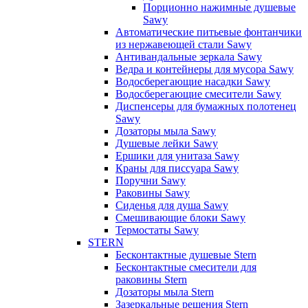
Порционно нажимные душевые
Sawy
Автоматические питьевые фонтанчики
из нержавеющей стали Sawy
Антивандальные зеркала Sawy
Ведра и контейнеры для мусора Sawy
Водосберегающие насадки Sawy
Водосберегающие смесители Sawy
Диспенсеры для бумажных полотенец
Sawy
Дозаторы мыла Sawy
Душевые лейки Sawy
Ершики для унитаза Sawy
Краны для писсуара Sawy
Поручни Sawy
Раковины Sawy
Сиденья для душа Sawy
Смешивающие блоки Sawy
Термостаты Sawy
STERN
Бесконтактные душевые Stern
Бесконтактные смесители для
раковины Stern
Дозаторы мыла Stern
Зазеркальные решения Stern