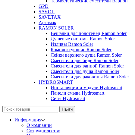
Термостатические смесители Варион
GPD
SAVOL
SAVETAX
Аргамак
RAMON SOLER
Вешалки для полотенец Ramon Soler
Душевые системы Ramon Soler
Изливы Ramon Soler
Комплектующие Ramon Soler
Лейки верхнего душа Ramon Soler
Смесители для биде Ramon Soler
Смесители для ванной Ramon Soler
Смесители для душа Ramon Soler
Смесители для раковины Ramon Soler
HYDROSMART
Инсталляции и модули Hydrosmart
Панели смыва Hydrosmart
Сеты Hydrosmart
Найти
Информация
О компании
Сотрудничество