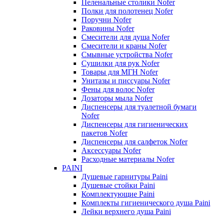
Пеленальные столики Nofer
Полки для полотенец Nofer
Поручни Nofer
Раковины Nofer
Смесители для душа Nofer
Смесители и краны Nofer
Смывные устройства Nofer
Сушилки для рук Nofer
Товары для МГН Nofer
Унитазы и писсуары Nofer
Фены для волос Nofer
Дозаторы мыла Nofer
Диспенсеры для туалетной бумаги
Nofer
Диспенсеры для гигиенических
пакетов Nofer
Диспенсеры для салфеток Nofer
Аксессуары Nofer
Расходные материалы Nofer
PAINI
Душевые гарнитуры Paini
Душевые стойки Paini
Комплектующие Paini
Комплекты гигиенического душа Paini
Лейки верхнего душа Paini