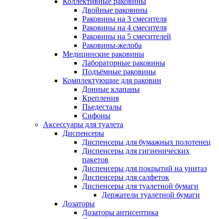
Коллективные раковины
Двойные раковины
Раковины на 3 смесителя
Раковины на 4 смесителя
Раковины на 5 смесителей
Раковины-желоба
Медицинские раковины
Лабораторные раковины
Подъёмные раковины
Комплектующие для раковин
Донные клапаны
Крепления
Пьедесталы
Сифоны
Аксессуары для туалета
Диспенсеры
Диспенсеры для бумажных полотенец
Диспенсеры для гигиенических
пакетов
Диспенсеры для покрытий на унитаз
Диспенсеры для салфеток
Диспенсеры для туалетной бумаги
Держатели туалетной бумаги
Дозаторы
Дозаторы антисептика