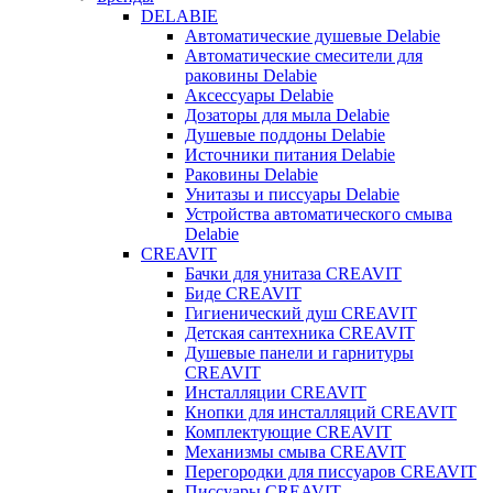
DELABIE
Автоматические душевые Delabie
Автоматические смесители для
раковины Delabie
Аксессуары Delabie
Дозаторы для мыла Delabie
Душевые поддоны Delabie
Источники питания Delabie
Раковины Delabie
Унитазы и писсуары Delabie
Устройства автоматического смыва
Delabie
CREAVIT
Бачки для унитаза CREAVIT
Биде CREAVIT
Гигиенический душ CREAVIT
Детская сантехника CREAVIT
Душевые панели и гарнитуры
CREAVIT
Инсталляции CREAVIT
Кнопки для инсталляций CREAVIT
Комплектующие CREAVIT
Механизмы смыва CREAVIT
Перегородки для писсуаров CREAVIT
Писсуары CREAVIT