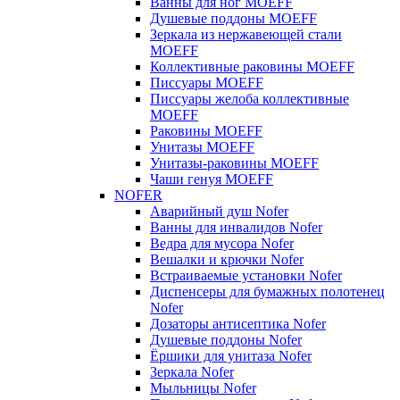
Ванны для ног MOEFF
Душевые поддоны MOEFF
Зеркала из нержавеющей стали
MOEFF
Коллективные раковины MOEFF
Писсуары MOEFF
Писсуары желоба коллективные
MOEFF
Раковины MOEFF
Унитазы MOEFF
Унитазы-раковины MOEFF
Чаши генуя MOEFF
NOFER
Аварийный душ Nofer
Ванны для инвалидов Nofer
Ведра для мусора Nofer
Вешалки и крючки Nofer
Встраиваемые установки Nofer
Диспенсеры для бумажных полотенец
Nofer
Дозаторы антисептика Nofer
Душевые поддоны Nofer
Ёршики для унитаза Nofer
Зеркала Nofer
Мыльницы Nofer