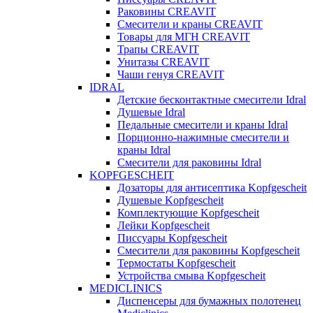
Раковины CREAVIT
Смесители и краны CREAVIT
Товары для МГН CREAVIT
Трапы CREAVIT
Унитазы CREAVIT
Чаши генуя CREAVIT
IDRAL
Детские бесконтактные смесители Idral
Душевые Idral
Педальные смесители и краны Idral
Порционно-нажимные смесители и
краны Idral
Смеcители для раковины Idral
KOPFGESCHEIT
Дозаторы для антисептика Kopfgescheit
Душевые Kopfgescheit
Комплектующие Kopfgescheit
Лейки Kopfgescheit
Писсуары Kopfgescheit
Смесители для раковины Kopfgescheit
Термостаты Kopfgescheit
Устройства смыва Kopfgescheit
MEDICLINICS
Диспенсеры для бумажных полотенец