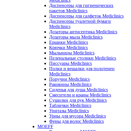
Mediclinics
Диспенсеры для гигиенических
пакетов Mediclinics
Диспенсеры для салфеток Mediclinics
Диспенсеры туалетной бумаги
Mediclinics
Дозаторы антисептика Mediclinics
Дозаторы мыла Mediclinics
Ершики Mediclinics
Крючки Mediclinics
Мыльницы Mediclinics
Пеленальные столики Mediclinics
Писсуары Mediclinics
Полки и вешалки для полотенец
Mediclinics
Поручни Mediclinics
Раковины Mediclinics
Сиденья для душа Mediclinics
Смесители и краны Mediclinics
Сушилки для рук Mediclinics
Таблички Mediclinics
Унитазы Mediclinics
Урны для мусора Mediclinics
Фены для волос Mediclinics
MOEFF