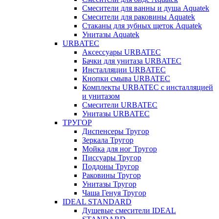
Смесители для ванны и душа Aquatek
Смесители для раковины Aquatek
Стаканы для зубных щеток Aquatek
Унитазы Aquatek
URBATEC
Аксессуары URBATEC
Бачки для унитаза URBATEC
Инсталляции URBATEC
Кнопки смыва URBATEC
Комплекты URBATEC с инсталляцией
и унитазом
Смесители URBATEC
Унитазы URBATEC
ТРУГОР
Диспенсеры Тругор
Зеркала Тругор
Мойка для ног Тругор
Писсуары Тругор
Поддоны Тругор
Раковины Тругор
Унитазы Тругор
Чаша Генуя Тругор
IDEAL STANDARD
Душевые смесители IDEAL