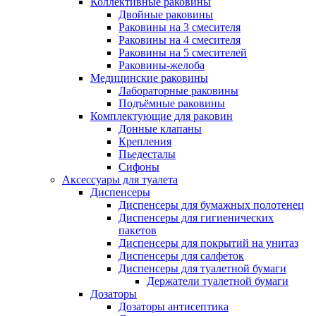
Коллективные раковины
Двойные раковины
Раковины на 3 смесителя
Раковины на 4 смесителя
Раковины на 5 смесителей
Раковины-желоба
Медицинские раковины
Лабораторные раковины
Подъёмные раковины
Комплектующие для раковин
Донные клапаны
Крепления
Пьедесталы
Сифоны
Аксессуары для туалета
Диспенсеры
Диспенсеры для бумажных полотенец
Диспенсеры для гигиенических
пакетов
Диспенсеры для покрытий на унитаз
Диспенсеры для салфеток
Диспенсеры для туалетной бумаги
Держатели туалетной бумаги
Дозаторы
Дозаторы антисептика