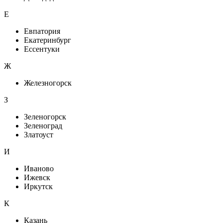
Е
Евпатория
Екатеринбург
Ессентуки
Ж
Железногорск
З
Зеленогорск
Зеленоград
Златоуст
И
Иваново
Ижевск
Иркутск
К
Казань