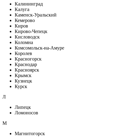
Калининград
Калуга
Каменск-Уральский
Кемерово
Киров
Кирово-Чепецк
Кисловодск
Коломна
Комсомольск-на-Амуре
Королев
Красногорск
Краснодар
Красноярск
Крымск
Кузнецк
Курск
Л
Липецк
Ломоносов
М
Магнитогорск