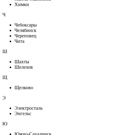
Химки
Ч
Чебоксары
Челябинск
Череповец
Чита
Ш
Шахты
Шелехов
Щ
Щелково
Э
Электросталь
Энгельс
Ю
Южно-Сахалинск