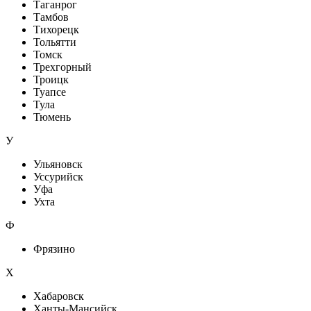
Таганрог
Тамбов
Тихорецк
Тольятти
Томск
Трехгорный
Троицк
Туапсе
Тула
Тюмень
У
Ульяновск
Уссурийск
Уфа
Ухта
Ф
Фрязино
Х
Хабаровск
Ханты-Мансийск