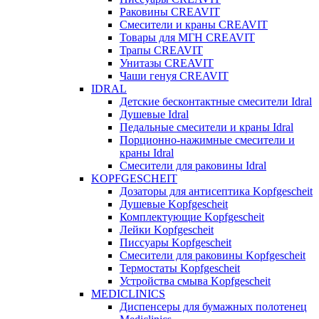
Раковины CREAVIT
Смесители и краны CREAVIT
Товары для МГН CREAVIT
Трапы CREAVIT
Унитазы CREAVIT
Чаши генуя CREAVIT
IDRAL
Детские бесконтактные смесители Idral
Душевые Idral
Педальные смесители и краны Idral
Порционно-нажимные смесители и
краны Idral
Смеcители для раковины Idral
KOPFGESCHEIT
Дозаторы для антисептика Kopfgescheit
Душевые Kopfgescheit
Комплектующие Kopfgescheit
Лейки Kopfgescheit
Писсуары Kopfgescheit
Смесители для раковины Kopfgescheit
Термостаты Kopfgescheit
Устройства смыва Kopfgescheit
MEDICLINICS
Диспенсеры для бумажных полотенец