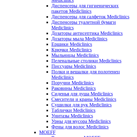
Mediclinics
Диспенсеры для гигиенических
пакетов Mediclinics
Диспенсеры для салфеток Mediclinics
Диспенсеры туалетной бумаги
Mediclinics
Дозаторы антисептика Mediclinics
Дозаторы мыла Mediclinics
Ершики Mediclinics
Крючки Mediclinics
Мыльницы Mediclinics
Пеленальные столики Mediclinics
Писсуары Mediclinics
Полки и вешалки для полотенец
Mediclinics
Поручни Mediclinics
Раковины Mediclinics
Сиденья для душа Mediclinics
Смесители и краны Mediclinics
Сушилки для рук Mediclinics
Таблички Mediclinics
Унитазы Mediclinics
Урны для мусора Mediclinics
Фены для волос Mediclinics
MOEFF