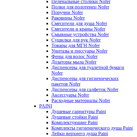
Пеленальные столики Nofer
Полки для полотенец Nofer
Поручни Nofer
Раковины Nofer
Смесители для душа Nofer
Смесители и краны Nofer
Смывные устройства Nofer
Сушилки для рук Nofer
Товары для МГН Nofer
Унитазы и писсуары Nofer
Фены для волос Nofer
Дозаторы мыла Nofer
Диспенсеры для туалетной бумаги
Nofer
Диспенсеры для гигиенических
пакетов Nofer
Диспенсеры для салфеток Nofer
Аксессуары Nofer
Расходные материалы Nofer
PAINI
Душевые гарнитуры Paini
Душевые стойки Paini
Комплектующие Paini
Комплекты гигиенического душа Paini
Лейки верхнего душа Paini