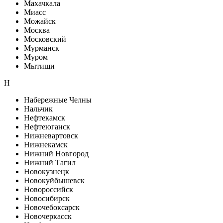
Махачкала
Миасс
Можайск
Москва
Московский
Мурманск
Муром
Мытищи
Н
Набережные Челны
Нальчик
Нефтекамск
Нефтеюганск
Нижневартовск
Нижнекамск
Нижний Новгород
Нижний Тагил
Новокузнецк
Новокуйбышевск
Новороссийск
Новосибирск
Новочебоксарск
Новочеркасск