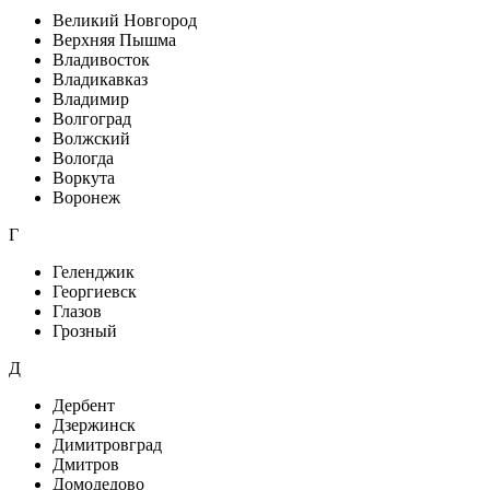
Великий Новгород
Верхняя Пышма
Владивосток
Владикавказ
Владимир
Волгоград
Волжский
Вологда
Воркута
Воронеж
Г
Геленджик
Георгиевск
Глазов
Грозный
Д
Дербент
Дзержинск
Димитровград
Дмитров
Домодедово