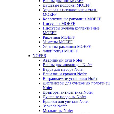
Ванны для ног MOEFF
Душевые поддоны MOEFF
Зеркала из нержавеющей стали
MOEFF
Коллективные раковины MOEFF
Писсуары MOEFF
Писсуары желоба коллективные
MOEFF
Раковины MOEFF
Унитазы MOEFF
Унитазы-раковины MOEFF
Чаши генуя MOEFF
NOFER
Аварийный душ Nofer
Ванны для инвалидов Nofer
Ведра для мусора Nofer
Вешалки и крючки Nofer
Встраиваемые установки Nofer
Диспенсеры для бумажных полотенец
Nofer
Дозаторы антисептика Nofer
Душевые поддоны Nofer
Ёршики для унитаза Nofer
Зеркала Nofer
Мыльницы Nofer