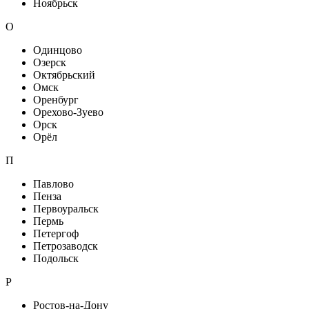
Ноябрьск
О
Одинцово
Озерск
Октябрьский
Омск
Оренбург
Орехово-Зуево
Орск
Орёл
П
Павлово
Пенза
Первоуральск
Пермь
Петергоф
Петрозаводск
Подольск
Р
Ростов-на-Дону