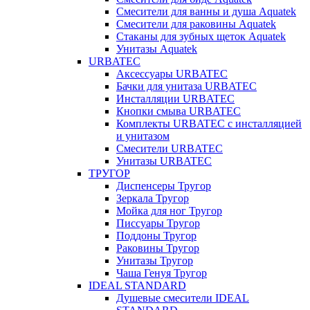
Смесители для ванны и душа Aquatek
Смесители для раковины Aquatek
Стаканы для зубных щеток Aquatek
Унитазы Aquatek
URBATEC
Аксессуары URBATEC
Бачки для унитаза URBATEC
Инсталляции URBATEC
Кнопки смыва URBATEC
Комплекты URBATEC с инсталляцией
и унитазом
Смесители URBATEC
Унитазы URBATEC
ТРУГОР
Диспенсеры Тругор
Зеркала Тругор
Мойка для ног Тругор
Писсуары Тругор
Поддоны Тругор
Раковины Тругор
Унитазы Тругор
Чаша Генуя Тругор
IDEAL STANDARD
Душевые смесители IDEAL