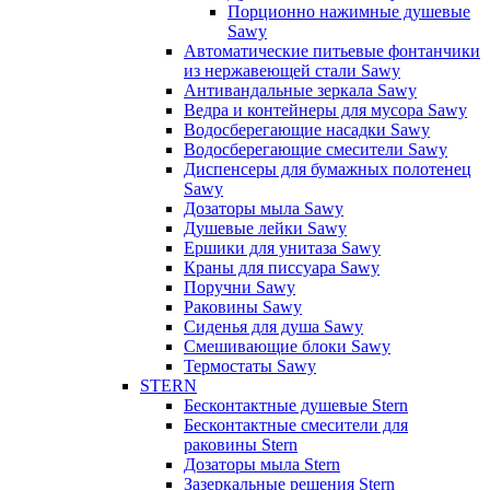
Порционно нажимные душевые
Sawy
Автоматические питьевые фонтанчики
из нержавеющей стали Sawy
Антивандальные зеркала Sawy
Ведра и контейнеры для мусора Sawy
Водосберегающие насадки Sawy
Водосберегающие смесители Sawy
Диспенсеры для бумажных полотенец
Sawy
Дозаторы мыла Sawy
Душевые лейки Sawy
Ершики для унитаза Sawy
Краны для писсуара Sawy
Поручни Sawy
Раковины Sawy
Сиденья для душа Sawy
Смешивающие блоки Sawy
Термостаты Sawy
STERN
Бесконтактные душевые Stern
Бесконтактные смесители для
раковины Stern
Дозаторы мыла Stern
Зазеркальные решения Stern