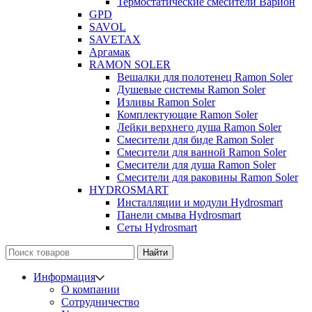
Термостатические смесители Варион
GPD
SAVOL
SAVETAX
Аргамак
RAMON SOLER
Вешалки для полотенец Ramon Soler
Душевые системы Ramon Soler
Изливы Ramon Soler
Комплектующие Ramon Soler
Лейки верхнего душа Ramon Soler
Смесители для биде Ramon Soler
Смесители для ванной Ramon Soler
Смесители для душа Ramon Soler
Смесители для раковины Ramon Soler
HYDROSMART
Инсталляции и модули Hydrosmart
Панели смыва Hydrosmart
Сеты Hydrosmart
Найти
Информация
О компании
Сотрудничество