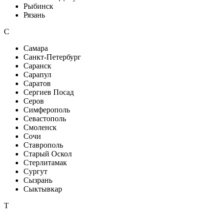
Рыбинск
Рязань
С
Самара
Санкт-Петербург
Саранск
Сарапул
Саратов
Сергиев Посад
Серов
Симферополь
Севастополь
Смоленск
Сочи
Ставрополь
Старый Оскол
Стерлитамак
Сургут
Сызрань
Сыктывкар
Т