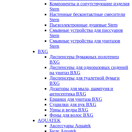
Компоненты и сопутствующие изделия
Stern
Настенные бесконтактные смесители
Stern
Пьезоэлектронные душевые Stern
Смывные устройства для писсуаров
Stern
Смывные устройства для унитазов
Stern
BXG
Диспенсеры бумажных полотенец
BXG
Диспенсеры для одноразовых сидений
на унитаз BXG
Диспенсеры для туалетной бумаги
BXG
Дозаторы для мыла, шампуня и
антисептика BXG
Ершики для унитаза BXG
Сушилки для рук BXG
Урны и ведра BXG
Фены для волос BXG
AQUATEK
Аксессуары Aquatek
Биде Aquatek