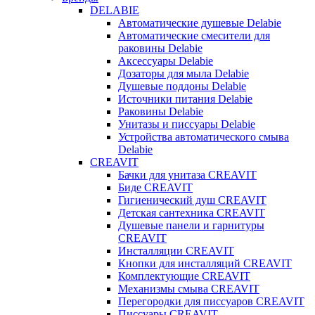
DELABIE
Автоматические душевые Delabie
Автоматические смесители для
раковины Delabie
Аксессуары Delabie
Дозаторы для мыла Delabie
Душевые поддоны Delabie
Источники питания Delabie
Раковины Delabie
Унитазы и писсуары Delabie
Устройства автоматического смыва
Delabie
CREAVIT
Бачки для унитаза CREAVIT
Биде CREAVIT
Гигиенический душ CREAVIT
Детская сантехника CREAVIT
Душевые панели и гарнитуры
CREAVIT
Инсталляции CREAVIT
Кнопки для инсталляций CREAVIT
Комплектующие CREAVIT
Механизмы смыва CREAVIT
Перегородки для писсуаров CREAVIT
Писсуары CREAVIT