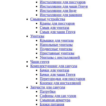
Инсталляции для писсуаров
Инсталляции для чаши Генуя
Инсталляции для биде
Инсталляции для раковин
Смывные устройства
Краны для писсуаров
Смыв для унитаза
Смыв для чаши Генуя
Унитазы
Крышки для унитаза
Напольные унитазы
Подвесные унитазы
Приставные унитазы
Унитазы с инсталляцией
Чаши генуя
Комплектующие для санузла
Бачки для унитаза
Бачки для чаши Генуя
Перегородки для писсуаров
Кнопки для инсталляций
Запчасти дли санузла
Патрубки
Сифоны для сан узлов
Смывная арматура
Блоки питания