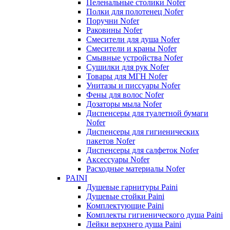
Пеленальные столики Nofer
Полки для полотенец Nofer
Поручни Nofer
Раковины Nofer
Смесители для душа Nofer
Смесители и краны Nofer
Смывные устройства Nofer
Сушилки для рук Nofer
Товары для МГН Nofer
Унитазы и писсуары Nofer
Фены для волос Nofer
Дозаторы мыла Nofer
Диспенсеры для туалетной бумаги
Nofer
Диспенсеры для гигиенических
пакетов Nofer
Диспенсеры для салфеток Nofer
Аксессуары Nofer
Расходные материалы Nofer
PAINI
Душевые гарнитуры Paini
Душевые стойки Paini
Комплектующие Paini
Комплекты гигиенического душа Paini
Лейки верхнего душа Paini