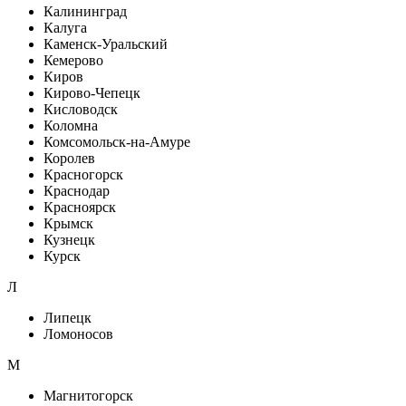
Калининград
Калуга
Каменск-Уральский
Кемерово
Киров
Кирово-Чепецк
Кисловодск
Коломна
Комсомольск-на-Амуре
Королев
Красногорск
Краснодар
Красноярск
Крымск
Кузнецк
Курск
Л
Липецк
Ломоносов
М
Магнитогорск