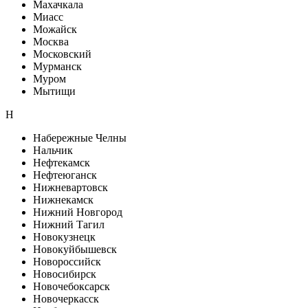
Махачкала
Миасс
Можайск
Москва
Московский
Мурманск
Муром
Мытищи
Н
Набережные Челны
Нальчик
Нефтекамск
Нефтеюганск
Нижневартовск
Нижнекамск
Нижний Новгород
Нижний Тагил
Новокузнецк
Новокуйбышевск
Новороссийск
Новосибирск
Новочебоксарск
Новочеркасск