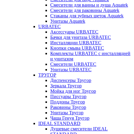
Смесители для ванны и душа Aquatek
Смесители для раковины Aquatek
Стаканы для зубных щеток Aquatek
Унитазы Aquatek
URBATEC
Аксессуары URBATEC
Бачки для унитаза URBATEC
Инсталляции URBATEC
Кнопки смыва URBATEC
Комплекты URBATEC с инсталляцией
и унитазом
Смесители URBATEC
Унитазы URBATEC
ТРУГОР
Диспенсеры Тругор
Зеркала Тругор
Мойка для ног Тругор
Писсуары Тругор
Поддоны Тругор
Раковины Тругор
Унитазы Тругор
Чаша Генуя Тругор
IDEAL STANDARD
Душевые смесители IDEAL