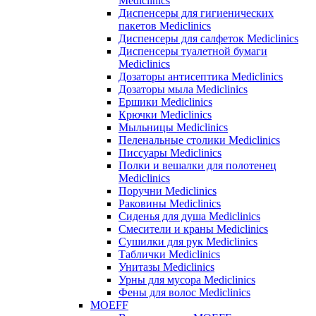
Mediclinics
Диспенсеры для гигиенических
пакетов Mediclinics
Диспенсеры для салфеток Mediclinics
Диспенсеры туалетной бумаги
Mediclinics
Дозаторы антисептика Mediclinics
Дозаторы мыла Mediclinics
Ершики Mediclinics
Крючки Mediclinics
Мыльницы Mediclinics
Пеленальные столики Mediclinics
Писсуары Mediclinics
Полки и вешалки для полотенец
Mediclinics
Поручни Mediclinics
Раковины Mediclinics
Сиденья для душа Mediclinics
Смесители и краны Mediclinics
Сушилки для рук Mediclinics
Таблички Mediclinics
Унитазы Mediclinics
Урны для мусора Mediclinics
Фены для волос Mediclinics
MOEFF