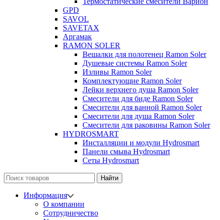
Термостатические смесители Варион
GPD
SAVOL
SAVETAX
Аргамак
RAMON SOLER
Вешалки для полотенец Ramon Soler
Душевые системы Ramon Soler
Изливы Ramon Soler
Комплектующие Ramon Soler
Лейки верхнего душа Ramon Soler
Смесители для биде Ramon Soler
Смесители для ванной Ramon Soler
Смесители для душа Ramon Soler
Смесители для раковины Ramon Soler
HYDROSMART
Инсталляции и модули Hydrosmart
Панели смыва Hydrosmart
Сеты Hydrosmart
Найти
Информация
О компании
Сотрудничество