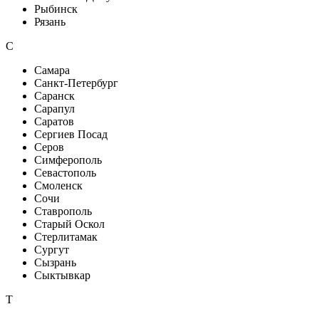
Рыбинск
Рязань
С
Самара
Санкт-Петербург
Саранск
Сарапул
Саратов
Сергиев Посад
Серов
Симферополь
Севастополь
Смоленск
Сочи
Ставрополь
Старый Оскол
Стерлитамак
Сургут
Сызрань
Сыктывкар
Т