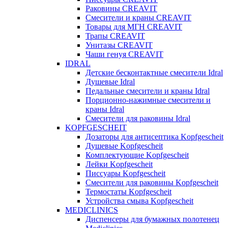
Раковины CREAVIT
Смесители и краны CREAVIT
Товары для МГН CREAVIT
Трапы CREAVIT
Унитазы CREAVIT
Чаши генуя CREAVIT
IDRAL
Детские бесконтактные смесители Idral
Душевые Idral
Педальные смесители и краны Idral
Порционно-нажимные смесители и
краны Idral
Смеcители для раковины Idral
KOPFGESCHEIT
Дозаторы для антисептика Kopfgescheit
Душевые Kopfgescheit
Комплектующие Kopfgescheit
Лейки Kopfgescheit
Писсуары Kopfgescheit
Смесители для раковины Kopfgescheit
Термостаты Kopfgescheit
Устройства смыва Kopfgescheit
MEDICLINICS
Диспенсеры для бумажных полотенец