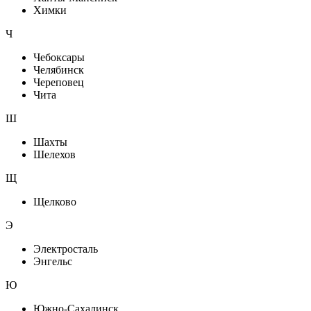
Химки
Ч
Чебоксары
Челябинск
Череповец
Чита
Ш
Шахты
Шелехов
Щ
Щелково
Э
Электросталь
Энгельс
Ю
Южно-Сахалинск