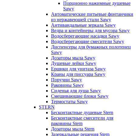
Порционно нажимные душевые
Sawy
Автоматические питьевые фонтанчики
из нержавеющей стали Sawy
Антивандальные зеркала Sawy
Ведра и контейнеры для мусора Sawy
Водосберегающие насадки Sawy
Водосберегающие смесители Sawy
Диспенсеры для бумажных полотенец
Sawy
Дозаторы мыла Sawy
Душевые лейки Sawy
Ершики для унитаза Sawy
Краны для писсуара Sawy
Поручни Sawy
Раковины Sawy
Сиденья для душа Sawy
Смешивающие блоки Sawy
Термостаты Sawy
STERN
Бесконтактные душевые Stern
Бесконтактные смесители для
раковины Stern
Дозаторы мыла Stern
Зазеркальные решения Stern