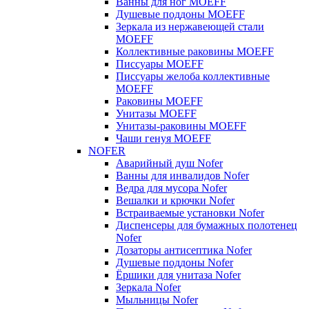
Ванны для ног MOEFF
Душевые поддоны MOEFF
Зеркала из нержавеющей стали
MOEFF
Коллективные раковины MOEFF
Писсуары MOEFF
Писсуары желоба коллективные
MOEFF
Раковины MOEFF
Унитазы MOEFF
Унитазы-раковины MOEFF
Чаши генуя MOEFF
NOFER
Аварийный душ Nofer
Ванны для инвалидов Nofer
Ведра для мусора Nofer
Вешалки и крючки Nofer
Встраиваемые установки Nofer
Диспенсеры для бумажных полотенец
Nofer
Дозаторы антисептика Nofer
Душевые поддоны Nofer
Ёршики для унитаза Nofer
Зеркала Nofer
Мыльницы Nofer