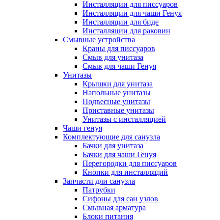
Инсталляции для писсуаров
Инсталляции для чаши Генуя
Инсталляции для биде
Инсталляции для раковин
Смывные устройства
Краны для писсуаров
Смыв для унитаза
Смыв для чаши Генуя
Унитазы
Крышки для унитаза
Напольные унитазы
Подвесные унитазы
Приставные унитазы
Унитазы с инсталляцией
Чаши генуя
Комплектующие для санузла
Бачки для унитаза
Бачки для чаши Генуя
Перегородки для писсуаров
Кнопки для инсталляций
Запчасти дли санузла
Патрубки
Сифоны для сан узлов
Смывная арматура
Блоки питания