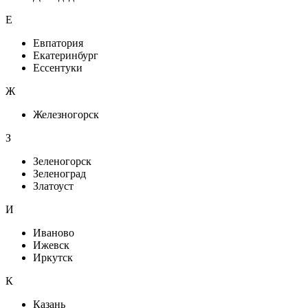
Е
Евпатория
Екатеринбург
Ессентуки
Ж
Железногорск
З
Зеленогорск
Зеленоград
Златоуст
И
Иваново
Ижевск
Иркутск
К
Казань