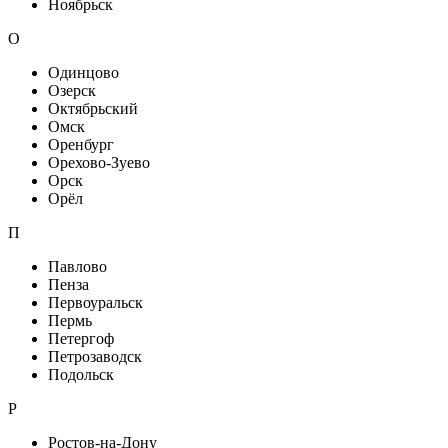
Ноябрьск
О
Одинцово
Озерск
Октябрьский
Омск
Оренбург
Орехово-Зуево
Орск
Орёл
П
Павлово
Пенза
Первоуральск
Пермь
Петергоф
Петрозаводск
Подольск
Р
Ростов-на-Дону