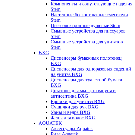
Компоненты и сопутствующие изделия
Stern
Настенные бесконтактные смесители
Stern
Пьезоэлектронные душевые Stern
Смывные устройства для писсуаров
Stern
Смывные устройства для унитазов
Stern
BXG
Диспенсеры бумажных полотенец
BXG
Диспенсеры для одноразовых сидений
на унитаз BXG
Диспенсеры для туалетной бумаги
BXG
Дозаторы для мыла, шампуня и
антисептика BXG
Ершики для унитаза BXG
Сушилки для рук BXG
Урны и ведра BXG
Фены для волос BXG
AQUATEK
Аксессуары Aquatek
Биде Aquatek