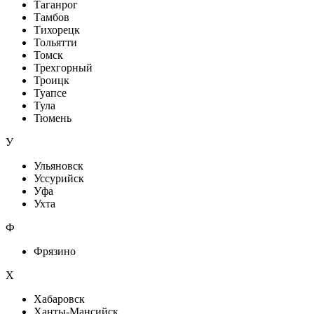
Таганрог
Тамбов
Тихорецк
Тольятти
Томск
Трехгорный
Троицк
Туапсе
Тула
Тюмень
У
Ульяновск
Уссурийск
Уфа
Ухта
Ф
Фрязино
Х
Хабаровск
Ханты-Мансийск