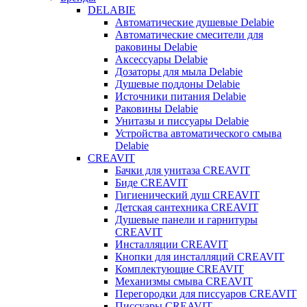
DELABIE
Автоматические душевые Delabie
Автоматические смесители для
раковины Delabie
Аксессуары Delabie
Дозаторы для мыла Delabie
Душевые поддоны Delabie
Источники питания Delabie
Раковины Delabie
Унитазы и писсуары Delabie
Устройства автоматического смыва
Delabie
CREAVIT
Бачки для унитаза CREAVIT
Биде CREAVIT
Гигиенический душ CREAVIT
Детская сантехника CREAVIT
Душевые панели и гарнитуры
CREAVIT
Инсталляции CREAVIT
Кнопки для инсталляций CREAVIT
Комплектующие CREAVIT
Механизмы смыва CREAVIT
Перегородки для писсуаров CREAVIT
Писсуары CREAVIT