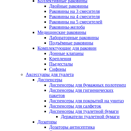
Коллективные раковины
Двойные раковины
Раковины на 3 смесителя
Раковины на 4 смесителя
Раковины на 5 смесителей
Раковины-желоба
Медицинские раковины
Лабораторные раковины
Подъёмные раковины
Комплектующие для раковин
Донные клапаны
Крепления
Пьедесталы
Сифоны
Аксессуары для туалета
Диспенсеры
Диспенсеры для бумажных полотенец
Диспенсеры для гигиенических
пакетов
Диспенсеры для покрытий на унитаз
Диспенсеры для салфеток
Диспенсеры для туалетной бумаги
Держатели туалетной бумаги
Дозаторы
Дозаторы антисептика