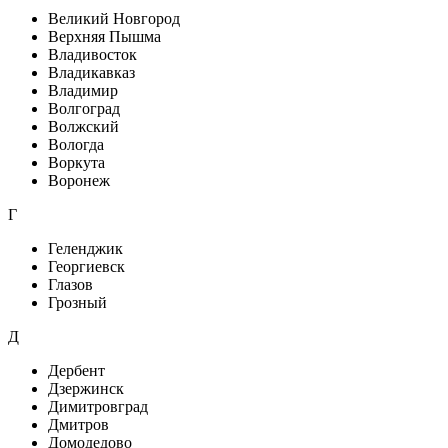
Великий Новгород
Верхняя Пышма
Владивосток
Владикавказ
Владимир
Волгоград
Волжский
Вологда
Воркута
Воронеж
Г
Геленджик
Георгиевск
Глазов
Грозный
Д
Дербент
Дзержинск
Димитровград
Дмитров
Домодедово