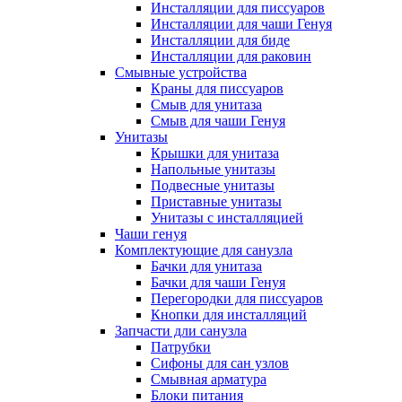
Инсталляции для писсуаров
Инсталляции для чаши Генуя
Инсталляции для биде
Инсталляции для раковин
Смывные устройства
Краны для писсуаров
Смыв для унитаза
Смыв для чаши Генуя
Унитазы
Крышки для унитаза
Напольные унитазы
Подвесные унитазы
Приставные унитазы
Унитазы с инсталляцией
Чаши генуя
Комплектующие для санузла
Бачки для унитаза
Бачки для чаши Генуя
Перегородки для писсуаров
Кнопки для инсталляций
Запчасти дли санузла
Патрубки
Сифоны для сан узлов
Смывная арматура
Блоки питания