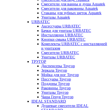
Смесители для ванны и душа Aquatek
Смесители для раковины Aquatek
Стаканы для зубных щеток Aquatek
Унитазы Aquatek
URBATEC
Аксессуары URBATEC
Бачки для унитаза URBATEC
Инсталляции URBATEC
Кнопки смыва URBATEC
Комплекты URBATEC с инсталляцией
и унитазом
Смесители URBATEC
Унитазы URBATEC
ТРУГОР
Диспенсеры Тругор
Зеркала Тругор
Мойка для ног Тругор
Писсуары Тругор
Поддоны Тругор
Раковины Тругор
Унитазы Тругор
Чаша Генуя Тругор
IDEAL STANDARD
Душевые смесители IDEAL