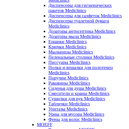
Mediclinics
Диспенсеры для гигиенических
пакетов Mediclinics
Диспенсеры для салфеток Mediclinics
Диспенсеры туалетной бумаги
Mediclinics
Дозаторы антисептика Mediclinics
Дозаторы мыла Mediclinics
Ершики Mediclinics
Крючки Mediclinics
Мыльницы Mediclinics
Пеленальные столики Mediclinics
Писсуары Mediclinics
Полки и вешалки для полотенец
Mediclinics
Поручни Mediclinics
Раковины Mediclinics
Сиденья для душа Mediclinics
Смесители и краны Mediclinics
Сушилки для рук Mediclinics
Таблички Mediclinics
Унитазы Mediclinics
Урны для мусора Mediclinics
Фены для волос Mediclinics
MOEFF