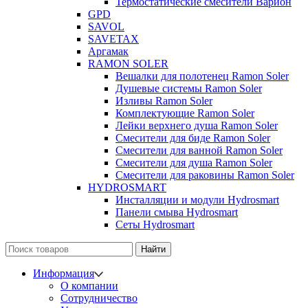
Термостатические смесители Варион
GPD
SAVOL
SAVETAX
Аргамак
RAMON SOLER
Вешалки для полотенец Ramon Soler
Душевые системы Ramon Soler
Изливы Ramon Soler
Комплектующие Ramon Soler
Лейки верхнего душа Ramon Soler
Смесители для биде Ramon Soler
Смесители для ванной Ramon Soler
Смесители для душа Ramon Soler
Смесители для раковины Ramon Soler
HYDROSMART
Инсталляции и модули Hydrosmart
Панели смыва Hydrosmart
Сеты Hydrosmart
Найти
Информация
О компании
Сотрудничество