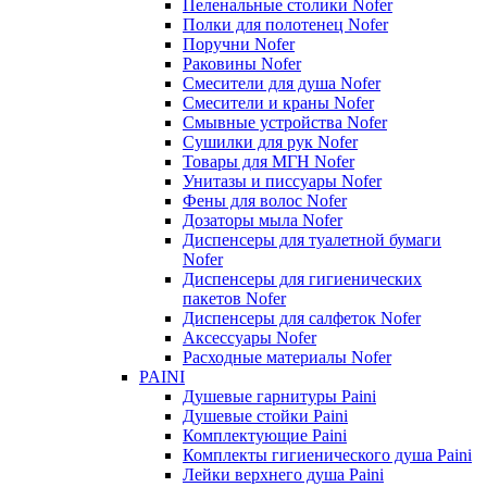
Пеленальные столики Nofer
Полки для полотенец Nofer
Поручни Nofer
Раковины Nofer
Смесители для душа Nofer
Смесители и краны Nofer
Смывные устройства Nofer
Сушилки для рук Nofer
Товары для МГН Nofer
Унитазы и писсуары Nofer
Фены для волос Nofer
Дозаторы мыла Nofer
Диспенсеры для туалетной бумаги
Nofer
Диспенсеры для гигиенических
пакетов Nofer
Диспенсеры для салфеток Nofer
Аксессуары Nofer
Расходные материалы Nofer
PAINI
Душевые гарнитуры Paini
Душевые стойки Paini
Комплектующие Paini
Комплекты гигиенического душа Paini
Лейки верхнего душа Paini