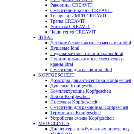
Раковины CREAVIT
Смесители и краны CREAVIT
Товары для МГН CREAVIT
Трапы CREAVIT
Унитазы CREAVIT
Чаши генуя CREAVIT
IDRAL
Детские бесконтактные смесители Idral
Душевые Idral
Педальные смесители и краны Idral
Порционно-нажимные смесители и
краны Idral
Смеcители для раковины Idral
KOPFGESCHEIT
Дозаторы для антисептика Kopfgescheit
Душевые Kopfgescheit
Комплектующие Kopfgescheit
Лейки Kopfgescheit
Писсуары Kopfgescheit
Смесители для раковины Kopfgescheit
Термостаты Kopfgescheit
Устройства смыва Kopfgescheit
MEDICLINICS
Диспенсеры для бумажных полотенец