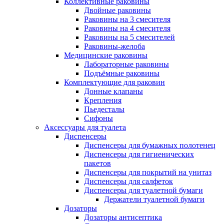
Коллективные раковины
Двойные раковины
Раковины на 3 смесителя
Раковины на 4 смесителя
Раковины на 5 смесителей
Раковины-желоба
Медицинские раковины
Лабораторные раковины
Подъёмные раковины
Комплектующие для раковин
Донные клапаны
Крепления
Пьедесталы
Сифоны
Аксессуары для туалета
Диспенсеры
Диспенсеры для бумажных полотенец
Диспенсеры для гигиенических
пакетов
Диспенсеры для покрытий на унитаз
Диспенсеры для салфеток
Диспенсеры для туалетной бумаги
Держатели туалетной бумаги
Дозаторы
Дозаторы антисептика