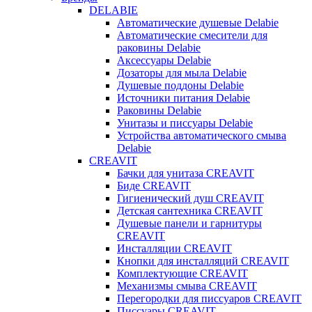
DELABIE
Автоматические душевые Delabie
Автоматические смесители для
раковины Delabie
Аксессуары Delabie
Дозаторы для мыла Delabie
Душевые поддоны Delabie
Источники питания Delabie
Раковины Delabie
Унитазы и писсуары Delabie
Устройства автоматического смыва
Delabie
CREAVIT
Бачки для унитаза CREAVIT
Биде CREAVIT
Гигиенический душ CREAVIT
Детская сантехника CREAVIT
Душевые панели и гарнитуры
CREAVIT
Инсталляции CREAVIT
Кнопки для инсталляций CREAVIT
Комплектующие CREAVIT
Механизмы смыва CREAVIT
Перегородки для писсуаров CREAVIT
Писсуары CREAVIT