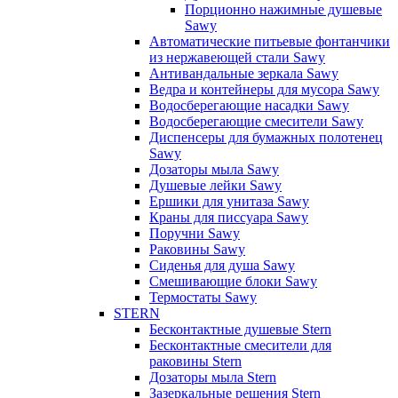
Порционно нажимные душевые
Sawy
Автоматические питьевые фонтанчики
из нержавеющей стали Sawy
Антивандальные зеркала Sawy
Ведра и контейнеры для мусора Sawy
Водосберегающие насадки Sawy
Водосберегающие смесители Sawy
Диспенсеры для бумажных полотенец
Sawy
Дозаторы мыла Sawy
Душевые лейки Sawy
Ершики для унитаза Sawy
Краны для писсуара Sawy
Поручни Sawy
Раковины Sawy
Сиденья для душа Sawy
Смешивающие блоки Sawy
Термостаты Sawy
STERN
Бесконтактные душевые Stern
Бесконтактные смесители для
раковины Stern
Дозаторы мыла Stern
Зазеркальные решения Stern