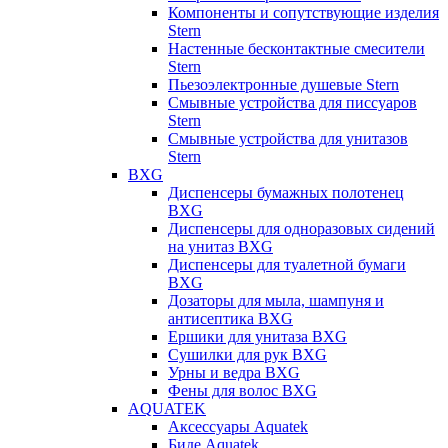
Компоненты и сопутствующие изделия
Stern
Настенные бесконтактные смесители
Stern
Пьезоэлектронные душевые Stern
Смывные устройства для писсуаров
Stern
Смывные устройства для унитазов
Stern
BXG
Диспенсеры бумажных полотенец
BXG
Диспенсеры для одноразовых сидений
на унитаз BXG
Диспенсеры для туалетной бумаги
BXG
Дозаторы для мыла, шампуня и
антисептика BXG
Ершики для унитаза BXG
Сушилки для рук BXG
Урны и ведра BXG
Фены для волос BXG
AQUATEK
Аксессуары Aquatek
Биде Aquatek