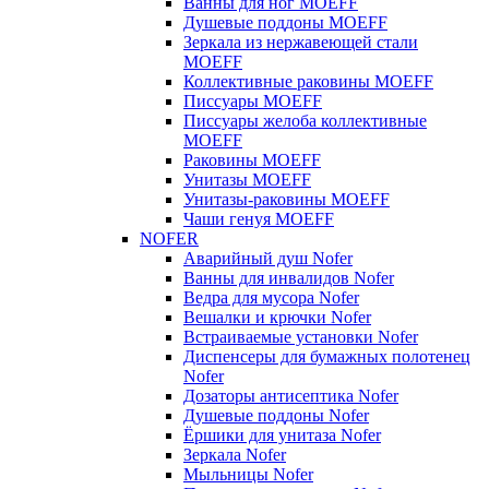
Ванны для ног MOEFF
Душевые поддоны MOEFF
Зеркала из нержавеющей стали
MOEFF
Коллективные раковины MOEFF
Писсуары MOEFF
Писсуары желоба коллективные
MOEFF
Раковины MOEFF
Унитазы MOEFF
Унитазы-раковины MOEFF
Чаши генуя MOEFF
NOFER
Аварийный душ Nofer
Ванны для инвалидов Nofer
Ведра для мусора Nofer
Вешалки и крючки Nofer
Встраиваемые установки Nofer
Диспенсеры для бумажных полотенец
Nofer
Дозаторы антисептика Nofer
Душевые поддоны Nofer
Ёршики для унитаза Nofer
Зеркала Nofer
Мыльницы Nofer