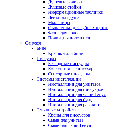
Душевые головки
Душевые стойки
Информационные таблички
Лейки для душа
Мыльницы
Стаканчики для зубных щеток
Фены для волос
Полки для полотенец
Санузел
Биде
Крышки для биде
Писсуары
Безводные писсуары
Коллективные писсуары
Сенсорные писсуары
Системы инсталляции
Инсталляции для унитазов
Инсталляции для писсуаров
Инсталляции для чаши Генуя
Инсталляции для биде
Инсталляции для раковин
Смывные устройства
Краны для писсуаров
Смыв для унитаза
Смыв для чаши Генуя