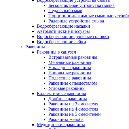
Водосберегающие устройства смыва
Бесконтактные устройства смыва
Педальный смыв
Порционно-нажимные смывные устрой
Радарные устройства смыва
Водосберегающие насадки
Автоматические писсуары
Водосберегающие душевые головки
Водосберегающие лейки
Раковины
Раковины в санузел
Встраиваемые раковины
Мебельные раковины
Накладные раковины
Напольные раковины
Подвесные раковины
Раковины с пьедесталом
Угловые раковины
Коллективные раковины
Двойные раковины
Раковины на 3 смесителя
Раковины на 4 смесителя
Раковины на 5 смесителей
Раковины-желоба
Медицинские раковины