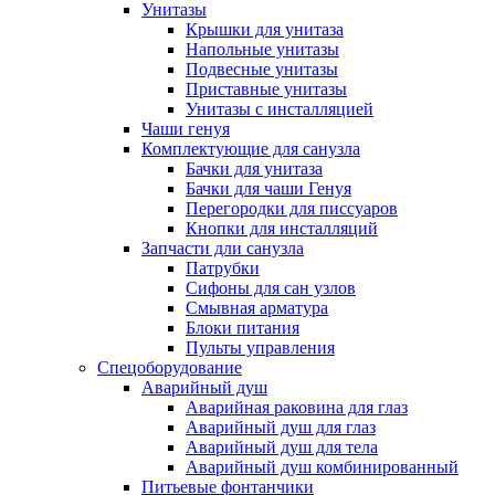
Унитазы
Крышки для унитаза
Напольные унитазы
Подвесные унитазы
Приставные унитазы
Унитазы с инсталляцией
Чаши генуя
Комплектующие для санузла
Бачки для унитаза
Бачки для чаши Генуя
Перегородки для писсуаров
Кнопки для инсталляций
Запчасти дли санузла
Патрубки
Сифоны для сан узлов
Смывная арматура
Блоки питания
Пульты управления
Спецоборудование
Аварийный душ
Аварийная раковина для глаз
Аварийный душ для глаз
Аварийный душ для тела
Аварийный душ комбинированный
Питьевые фонтанчики