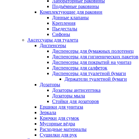
Лабораторные раковины
Подъёмные раковины
Комплектующие для раковин
Донные клапаны
Крепления
Пьедесталы
Сифоны
Аксессуары для туалета
Диспенсеры
Диспенсеры для бумажных полотенец
Диспенсеры для гигиенических пакетов
Диспенсеры для покрытий на унитаз
Диспенсеры для салфеток
Диспенсеры для туалетной бумаги
Держатели туалетной бумаги
Дозаторы
Дозаторы антисептика
Дозаторы мыла
Стойки для дозаторов
Ершики для унитаза
Зеркала
Крючки для сумок
Мусорные вёдра
Расходные материалы
Сушилки для рук