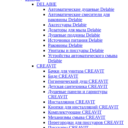
DELABIE
Автоматические душевые Delabie
Автоматические смесители для
раковины Delabie
Аксессуары Delabie
Дозаторы для мыла Delabie
Душевые поддоны Delabie
Источники питания Delabie
Раковины Delabie
Унитазы и писсуары Delabie
Устройства автоматического смыва
Delabie
CREAVIT
Бачки для унитаза CREAVIT
Биде CREAVIT
Гигиенический душ CREAVIT
Детская сантехника CREAVIT
Душевые панели и гарнитуры
CREAVIT
Инсталляции CREAVIT
Кнопки для инсталляций CREAVIT
Комплектующие CREAVIT
Механизмы смыва CREAVIT
Перегородки для писсуаров CREAVIT
Писсуары CREAVIT