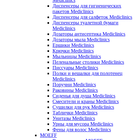
Mediclinics
Диспенсеры для гигиенических
пакетов Mediclinics
Диспенсеры для салфеток Mediclinics
Диспенсеры туалетной бумаги
Mediclinics
Дозаторы антисептика Mediclinics
Дозаторы мыла Mediclinics
Ершики Mediclinics
Крючки Mediclinics
Мыльницы Mediclinics
Пеленальные столики Mediclinics
Писсуары Mediclinics
Полки и вешалки для полотенец
Mediclinics
Поручни Mediclinics
Раковины Mediclinics
Сиденья для душа Mediclinics
Смесители и краны Mediclinics
Сушилки для рук Mediclinics
Таблички Mediclinics
Унитазы Mediclinics
Урны для мусора Mediclinics
Фены для волос Mediclinics
MOEFF