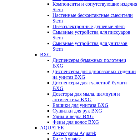
Компоненты и сопутствующие изделия
Stern
Настенные бесконтактные смесители
Stern
Пьезоэлектронные душевые Stern
Смывные устройства для писсуаров
Stern
Смывные устройства для унитазов
Stern
BXG
Диспенсеры бумажных полотенец
BXG
Диспенсеры для одноразовых сидений
на унитаз BXG
Диспенсеры для туалетной бумаги
BXG
Дозаторы для мыла, шампуня и
антисептика BXG
Ершики для унитаза BXG
Сушилки для рук BXG
Урны и ведра BXG
Фены для волос BXG
AQUATEK
Аксессуары Aquatek
Биде Aquatek