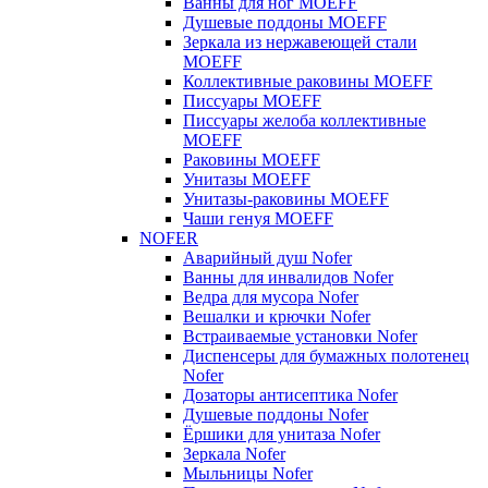
Ванны для ног MOEFF
Душевые поддоны MOEFF
Зеркала из нержавеющей стали
MOEFF
Коллективные раковины MOEFF
Писсуары MOEFF
Писсуары желоба коллективные
MOEFF
Раковины MOEFF
Унитазы MOEFF
Унитазы-раковины MOEFF
Чаши генуя MOEFF
NOFER
Аварийный душ Nofer
Ванны для инвалидов Nofer
Ведра для мусора Nofer
Вешалки и крючки Nofer
Встраиваемые установки Nofer
Диспенсеры для бумажных полотенец
Nofer
Дозаторы антисептика Nofer
Душевые поддоны Nofer
Ёршики для унитаза Nofer
Зеркала Nofer
Мыльницы Nofer