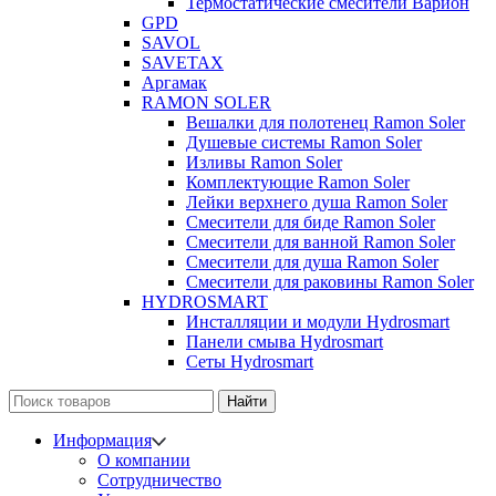
Термостатические смесители Варион
GPD
SAVOL
SAVETAX
Аргамак
RAMON SOLER
Вешалки для полотенец Ramon Soler
Душевые системы Ramon Soler
Изливы Ramon Soler
Комплектующие Ramon Soler
Лейки верхнего душа Ramon Soler
Смесители для биде Ramon Soler
Смесители для ванной Ramon Soler
Смесители для душа Ramon Soler
Смесители для раковины Ramon Soler
HYDROSMART
Инсталляции и модули Hydrosmart
Панели смыва Hydrosmart
Сеты Hydrosmart
Найти
Информация
О компании
Сотрудничество