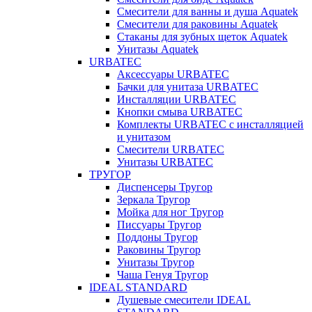
Смесители для ванны и душа Aquatek
Смесители для раковины Aquatek
Стаканы для зубных щеток Aquatek
Унитазы Aquatek
URBATEC
Аксессуары URBATEC
Бачки для унитаза URBATEC
Инсталляции URBATEC
Кнопки смыва URBATEC
Комплекты URBATEC с инсталляцией
и унитазом
Смесители URBATEC
Унитазы URBATEC
ТРУГОР
Диспенсеры Тругор
Зеркала Тругор
Мойка для ног Тругор
Писсуары Тругор
Поддоны Тругор
Раковины Тругор
Унитазы Тругор
Чаша Генуя Тругор
IDEAL STANDARD
Душевые смесители IDEAL