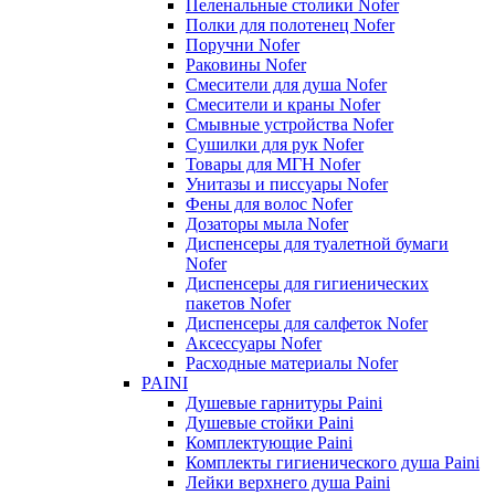
Пеленальные столики Nofer
Полки для полотенец Nofer
Поручни Nofer
Раковины Nofer
Смесители для душа Nofer
Смесители и краны Nofer
Смывные устройства Nofer
Сушилки для рук Nofer
Товары для МГН Nofer
Унитазы и писсуары Nofer
Фены для волос Nofer
Дозаторы мыла Nofer
Диспенсеры для туалетной бумаги
Nofer
Диспенсеры для гигиенических
пакетов Nofer
Диспенсеры для салфеток Nofer
Аксессуары Nofer
Расходные материалы Nofer
PAINI
Душевые гарнитуры Paini
Душевые стойки Paini
Комплектующие Paini
Комплекты гигиенического душа Paini
Лейки верхнего душа Paini