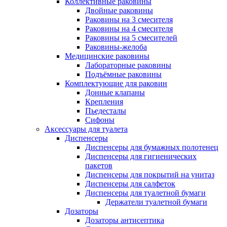
Коллективные раковины
Двойные раковины
Раковины на 3 смесителя
Раковины на 4 смесителя
Раковины на 5 смесителей
Раковины-желоба
Медицинские раковины
Лабораторные раковины
Подъёмные раковины
Комплектующие для раковин
Донные клапаны
Крепления
Пьедесталы
Сифоны
Аксессуары для туалета
Диспенсеры
Диспенсеры для бумажных полотенец
Диспенсеры для гигиенических
пакетов
Диспенсеры для покрытий на унитаз
Диспенсеры для салфеток
Диспенсеры для туалетной бумаги
Держатели туалетной бумаги
Дозаторы
Дозаторы антисептика