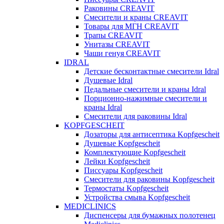
Раковины CREAVIT
Смесители и краны CREAVIT
Товары для МГН CREAVIT
Трапы CREAVIT
Унитазы CREAVIT
Чаши генуя CREAVIT
IDRAL
Детские бесконтактные смесители Idral
Душевые Idral
Педальные смесители и краны Idral
Порционно-нажимные смесители и
краны Idral
Смеcители для раковины Idral
KOPFGESCHEIT
Дозаторы для антисептика Kopfgescheit
Душевые Kopfgescheit
Комплектующие Kopfgescheit
Лейки Kopfgescheit
Писсуары Kopfgescheit
Смесители для раковины Kopfgescheit
Термостаты Kopfgescheit
Устройства смыва Kopfgescheit
MEDICLINICS
Диспенсеры для бумажных полотенец