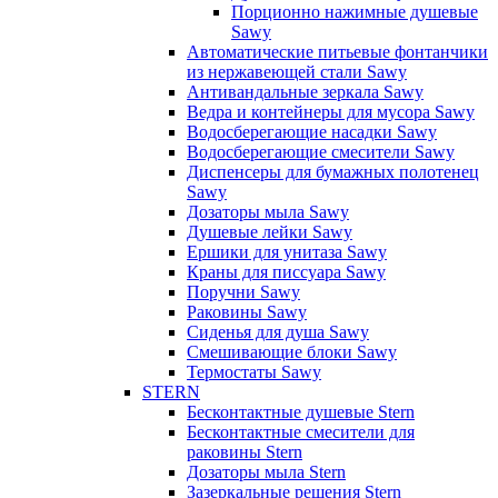
Порционно нажимные душевые
Sawy
Автоматические питьевые фонтанчики
из нержавеющей стали Sawy
Антивандальные зеркала Sawy
Ведра и контейнеры для мусора Sawy
Водосберегающие насадки Sawy
Водосберегающие смесители Sawy
Диспенсеры для бумажных полотенец
Sawy
Дозаторы мыла Sawy
Душевые лейки Sawy
Ершики для унитаза Sawy
Краны для писсуара Sawy
Поручни Sawy
Раковины Sawy
Сиденья для душа Sawy
Смешивающие блоки Sawy
Термостаты Sawy
STERN
Бесконтактные душевые Stern
Бесконтактные смесители для
раковины Stern
Дозаторы мыла Stern
Зазеркальные решения Stern