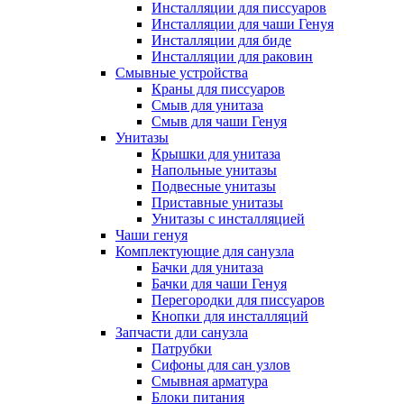
Инсталляции для писсуаров
Инсталляции для чаши Генуя
Инсталляции для биде
Инсталляции для раковин
Смывные устройства
Краны для писсуаров
Смыв для унитаза
Смыв для чаши Генуя
Унитазы
Крышки для унитаза
Напольные унитазы
Подвесные унитазы
Приставные унитазы
Унитазы с инсталляцией
Чаши генуя
Комплектующие для санузла
Бачки для унитаза
Бачки для чаши Генуя
Перегородки для писсуаров
Кнопки для инсталляций
Запчасти дли санузла
Патрубки
Сифоны для сан узлов
Смывная арматура
Блоки питания