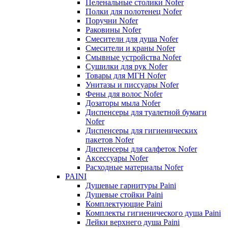
Пеленальные столики Nofer
Полки для полотенец Nofer
Поручни Nofer
Раковины Nofer
Смесители для душа Nofer
Смесители и краны Nofer
Смывные устройства Nofer
Сушилки для рук Nofer
Товары для МГН Nofer
Унитазы и писсуары Nofer
Фены для волос Nofer
Дозаторы мыла Nofer
Диспенсеры для туалетной бумаги
Nofer
Диспенсеры для гигиенических
пакетов Nofer
Диспенсеры для салфеток Nofer
Аксессуары Nofer
Расходные материалы Nofer
PAINI
Душевые гарнитуры Paini
Душевые стойки Paini
Комплектующие Paini
Комплекты гигиенического душа Paini
Лейки верхнего душа Paini