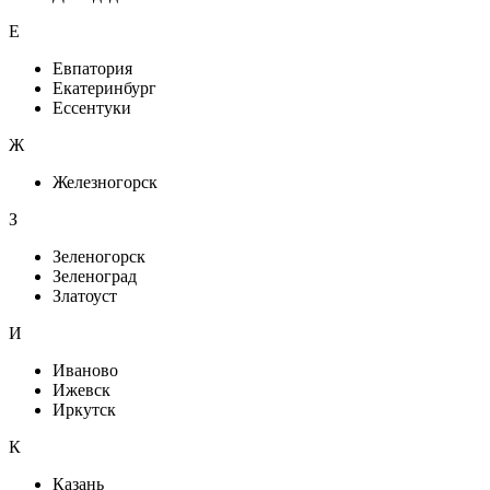
Е
Евпатория
Екатеринбург
Ессентуки
Ж
Железногорск
З
Зеленогорск
Зеленоград
Златоуст
И
Иваново
Ижевск
Иркутск
К
Казань