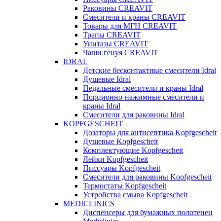
Раковины CREAVIT
Смесители и краны CREAVIT
Товары для МГН CREAVIT
Трапы CREAVIT
Унитазы CREAVIT
Чаши генуя CREAVIT
IDRAL
Детские бесконтактные смесители Idral
Душевые Idral
Педальные смесители и краны Idral
Порционно-нажимные смесители и
краны Idral
Смеcители для раковины Idral
KOPFGESCHEIT
Дозаторы для антисептика Kopfgescheit
Душевые Kopfgescheit
Комплектующие Kopfgescheit
Лейки Kopfgescheit
Писсуары Kopfgescheit
Смесители для раковины Kopfgescheit
Термостаты Kopfgescheit
Устройства смыва Kopfgescheit
MEDICLINICS
Диспенсеры для бумажных полотенец