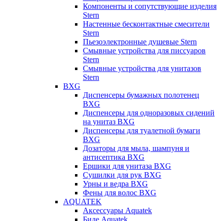
Компоненты и сопутствующие изделия
Stern
Настенные бесконтактные смесители
Stern
Пьезоэлектронные душевые Stern
Смывные устройства для писсуаров
Stern
Смывные устройства для унитазов
Stern
BXG
Диспенсеры бумажных полотенец
BXG
Диспенсеры для одноразовых сидений
на унитаз BXG
Диспенсеры для туалетной бумаги
BXG
Дозаторы для мыла, шампуня и
антисептика BXG
Ершики для унитаза BXG
Сушилки для рук BXG
Урны и ведра BXG
Фены для волос BXG
AQUATEK
Аксессуары Aquatek
Биде Aquatek