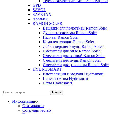
Термостатические смесители Варион
GPD
SAVOL
SAVETAX
Аргамак
RAMON SOLER
Вешалки для полотенец Ramon Soler
Душевые системы Ramon Soler
Изливы Ramon Soler
Комплектующие Ramon Soler
Лейки верхнего душа Ramon Soler
Смесители для биде Ramon Soler
Смесители для ванной Ramon Soler
Смесители для душа Ramon Soler
Смесители для раковины Ramon Soler
HYDROSMART
Инсталляции и модули Hydrosmart
Панели смыва Hydrosmart
Сеты Hydrosmart
Найти
Информация
О компании
Сотрудничество