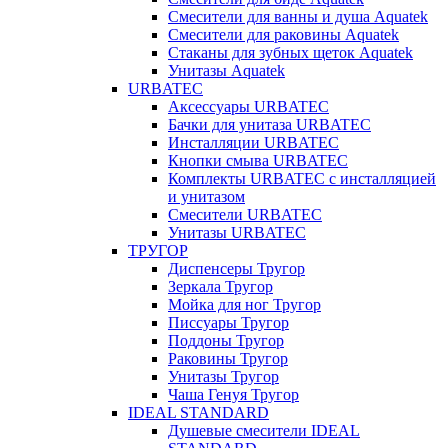
Смесители для ванны и душа Aquatek
Смесители для раковины Aquatek
Стаканы для зубных щеток Aquatek
Унитазы Aquatek
URBATEC
Аксессуары URBATEC
Бачки для унитаза URBATEC
Инсталляции URBATEC
Кнопки смыва URBATEC
Комплекты URBATEC с инсталляцией
и унитазом
Смесители URBATEC
Унитазы URBATEC
ТРУГОР
Диспенсеры Тругор
Зеркала Тругор
Мойка для ног Тругор
Писсуары Тругор
Поддоны Тругор
Раковины Тругор
Унитазы Тругор
Чаша Генуя Тругор
IDEAL STANDARD
Душевые смесители IDEAL