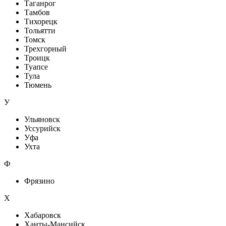
Таганрог
Тамбов
Тихорецк
Тольятти
Томск
Трехгорный
Троицк
Туапсе
Тула
Тюмень
У
Ульяновск
Уссурийск
Уфа
Ухта
Ф
Фрязино
Х
Хабаровск
Ханты-Мансийск