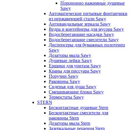
Порционно нажимные душевые
Sawy
Автоматические питьевые фонтанчики
из нержавеющей стали Sawy
Антивандальные зеркала Sawy
Ведра и контейнеры для мусора Sawy
Водосберегающие насадки Sawy
Водосберегающие смесители Sawy
Диспенсеры для бумажных полотенец
Sawy
Дозаторы мыла Sawy
Душевые лейки Sawy
Ершики для унитаза Sawy
Краны для писсуара Sawy
Поручни Sawy
Раковины Sawy
Сиденья для душа Sawy
Смешивающие блоки Sawy
Термостаты Sawy
STERN
Бесконтактные душевые Stern
Бесконтактные смесители для
раковины Stern
Дозаторы мыла Stern
Зазеркальные решения Stern