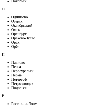
Ноябрьск
О
Одинцово
Озерск
Октябрьский
Омск
Оренбург
Орехово-Зуево
Орск
Орёл
П
Павлово
Пенза
Первоуральск
Пермь
Петергоф
Петрозаводск
Подольск
Р
Ростов-на-Дону