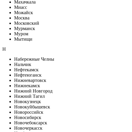
Махачкала
Миасс
Можайск
Москва
Московский
Мурманск
Муром
Мытищи
Н
Набережные Челны
Нальчик
Нефтекамск
Нефтеюганск
Нижневартовск
Нижнекамск
Нижний Новгород
Нижний Тагил
Новокузнецк
Новокуйбышевск
Новороссийск
Новосибирск
Новочебоксарск
Новочеркасск