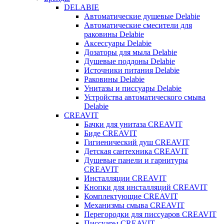
DELABIE
Автоматические душевые Delabie
Автоматические смесители для
раковины Delabie
Аксессуары Delabie
Дозаторы для мыла Delabie
Душевые поддоны Delabie
Источники питания Delabie
Раковины Delabie
Унитазы и писсуары Delabie
Устройства автоматического смыва
Delabie
CREAVIT
Бачки для унитаза CREAVIT
Биде CREAVIT
Гигиенический душ CREAVIT
Детская сантехника CREAVIT
Душевые панели и гарнитуры
CREAVIT
Инсталляции CREAVIT
Кнопки для инсталляций CREAVIT
Комплектующие CREAVIT
Механизмы смыва CREAVIT
Перегородки для писсуаров CREAVIT
Писсуары CREAVIT