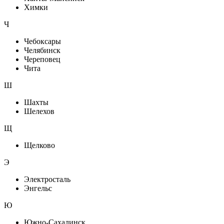
Химки
Ч
Чебоксары
Челябинск
Череповец
Чита
Ш
Шахты
Шелехов
Щ
Щелково
Э
Электросталь
Энгельс
Ю
Южно-Сахалинск