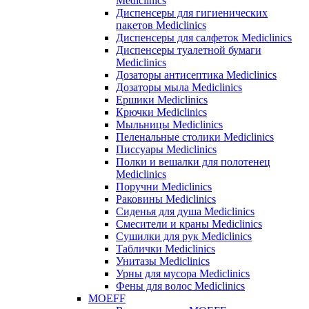
Mediclinics
Диспенсеры для гигиенических
пакетов Mediclinics
Диспенсеры для салфеток Mediclinics
Диспенсеры туалетной бумаги
Mediclinics
Дозаторы антисептика Mediclinics
Дозаторы мыла Mediclinics
Ершики Mediclinics
Крючки Mediclinics
Мыльницы Mediclinics
Пеленальные столики Mediclinics
Писсуары Mediclinics
Полки и вешалки для полотенец
Mediclinics
Поручни Mediclinics
Раковины Mediclinics
Сиденья для душа Mediclinics
Смесители и краны Mediclinics
Сушилки для рук Mediclinics
Таблички Mediclinics
Унитазы Mediclinics
Урны для мусора Mediclinics
Фены для волос Mediclinics
MOEFF