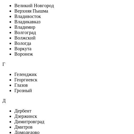
Великий Новгород
Верхняя Пышма
Владивосток
Владикавказ
Владимир
Волгоград
Волжский
Вологда
Воркута
Воронеж
Г
Геленджик
Георгиевск
Глазов
Грозный
Д
Дербент
Дзержинск
Димитровград
Дмитров
Домодедово