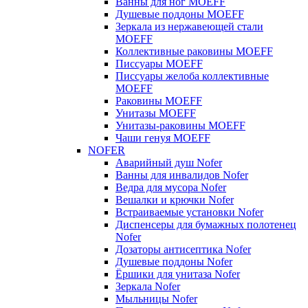
Ванны для ног MOEFF
Душевые поддоны MOEFF
Зеркала из нержавеющей стали
MOEFF
Коллективные раковины MOEFF
Писсуары MOEFF
Писсуары желоба коллективные
MOEFF
Раковины MOEFF
Унитазы MOEFF
Унитазы-раковины MOEFF
Чаши генуя MOEFF
NOFER
Аварийный душ Nofer
Ванны для инвалидов Nofer
Ведра для мусора Nofer
Вешалки и крючки Nofer
Встраиваемые установки Nofer
Диспенсеры для бумажных полотенец
Nofer
Дозаторы антисептика Nofer
Душевые поддоны Nofer
Ёршики для унитаза Nofer
Зеркала Nofer
Мыльницы Nofer