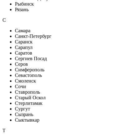
Рыбинск
Рязань
С
Самара
Санкт-Петербург
Саранск
Сарапул
Саратов
Сергиев Посад
Серов
Симферополь
Севастополь
Смоленск
Сочи
Ставрополь
Старый Оскол
Стерлитамак
Сургут
Сызрань
Сыктывкар
Т