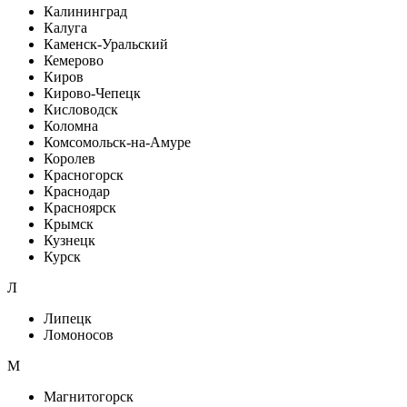
Калининград
Калуга
Каменск-Уральский
Кемерово
Киров
Кирово-Чепецк
Кисловодск
Коломна
Комсомольск-на-Амуре
Королев
Красногорск
Краснодар
Красноярск
Крымск
Кузнецк
Курск
Л
Липецк
Ломоносов
М
Магнитогорск