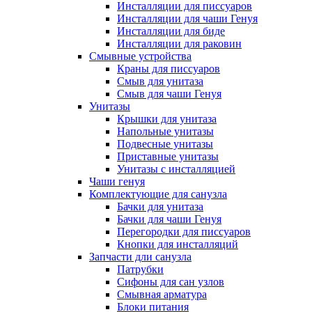
Инсталляции для писсуаров
Инсталляции для чаши Генуя
Инсталляции для биде
Инсталляции для раковин
Смывные устройства
Краны для писсуаров
Смыв для унитаза
Смыв для чаши Генуя
Унитазы
Крышки для унитаза
Напольные унитазы
Подвесные унитазы
Приставные унитазы
Унитазы с инсталляцией
Чаши генуя
Комплектующие для санузла
Бачки для унитаза
Бачки для чаши Генуя
Перегородки для писсуаров
Кнопки для инсталляций
Запчасти дли санузла
Патрубки
Сифоны для сан узлов
Смывная арматура
Блоки питания