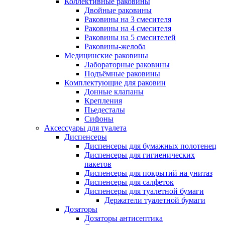
Коллективные раковины
Двойные раковины
Раковины на 3 смесителя
Раковины на 4 смесителя
Раковины на 5 смесителей
Раковины-желоба
Медицинские раковины
Лабораторные раковины
Подъёмные раковины
Комплектующие для раковин
Донные клапаны
Крепления
Пьедесталы
Сифоны
Аксессуары для туалета
Диспенсеры
Диспенсеры для бумажных полотенец
Диспенсеры для гигиенических
пакетов
Диспенсеры для покрытий на унитаз
Диспенсеры для салфеток
Диспенсеры для туалетной бумаги
Держатели туалетной бумаги
Дозаторы
Дозаторы антисептика